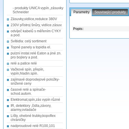
- produkty UNICA vypín.,zásuvky
Schneider
Parametry
Související produkty
Zásuvky,vidlice,redukce 380V
230V přístroj šnůry, vidlice.zásuv.
Popis:
odvíječ kabelů s měřením CYKY
a pod.
Svítiidla: celý sortiment
Topné panely a topidla el.
pulzní instal.relé Eaton a jiné zn.
pro bojlery a pod.
relé a patice relé
Vačkové spín, přepín,
vypín,hladin.spín.
zajímavé doprodejové položky-
snížené ceny
časové relé a spínače-
schod.autom.
Elektromat,spín,zás vypín různé
IR, detektory ,čidla,závory,
alarmy,ovladače
Lišty, ohebné trubky,kopoflex
chráničky
nadproudové relé R100,101