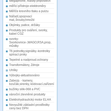
Megaphone, hlasitý příposlech
měřící přístroje-elektroměry
Měřiče krevního tlaku a pulzu
Nářadí,spojovací
mat,.šrouby,hmožd
Objímky, patice, držáky
Produkty pro sváření, svorky,
kabel CGZ
svorky-
Svorkovnice-,WAGO,RSA,prop,
můstky
T6 jednotky,signálky.-kontrolky
spínací prvky
Tepelné a nadproud.ochrany
Transformátory, Zdroje
Uhlíky
Výbojky-aktualisováno
Zabezp. - kamery,
bzučák,sirenky, kódovací.zařízení
bužírky silik-068 a PVC
vánoční zlevněné produkty
Elektrohydraulický motor ELHA
Nevyužité základní prostředky
ceny bez DPH