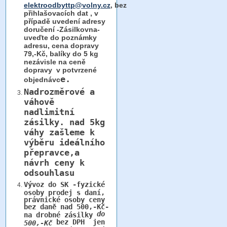
elektroodbyttp@volny.cz
, bez
přihlašovacích dat ,
v
případě uvedení adresy
doručení -Zásilkovna-
uveďte do poznámky
adresu, cena dopravy
79,-Kč, balíky do 5 kg
nezávisle na ceně
dopravy v potvrzené
e.
objednávc
Nadrozměrové a
váhově
nadlimitní
zásilky.
nad 5kg
váhy
zašleme k
výběru ideálního
přepravce,a
návrh ceny k
odsouhlasu
Vývoz do SK -fyzické
osoby prodej s daní,
právnické osoby ceny
bez daně nad 500,-Kč-
do
na drobné zásilky
bez DPH jen
500,-Kč