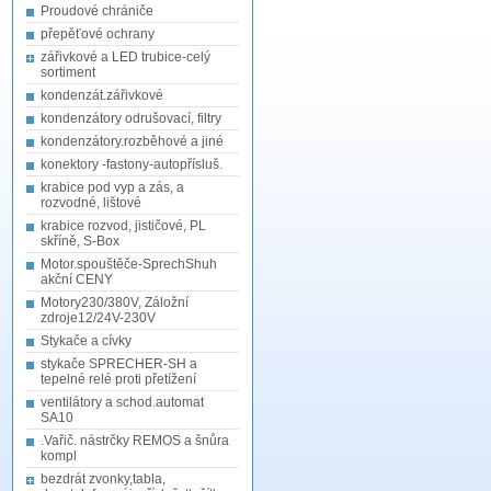
Proudové chrániče
přepěťové ochrany
zářivkové a LED trubice-celý
sortiment
kondenzát.zářivkové
kondenzátory odrušovací, filtry
kondenzátory.rozběhové a jiné
konektory -fastony-autopřísluš.
krabice pod vyp a zás, a
rozvodné, lištové
krabice rozvod, jističové, PL
skříně, S-Box
Motor.spouštěče-SprechShuh
akční CENY
Motory230/380V, Záložní
zdroje12/24V-230V
Stykače a cívky
stykače SPRECHER-SH a
tepelné relé proti přetížení
ventilátory a schod.automat
SA10
.Vařič. nástrčky REMOS a šnůra
kompl
bezdrát zvonky,tabla,