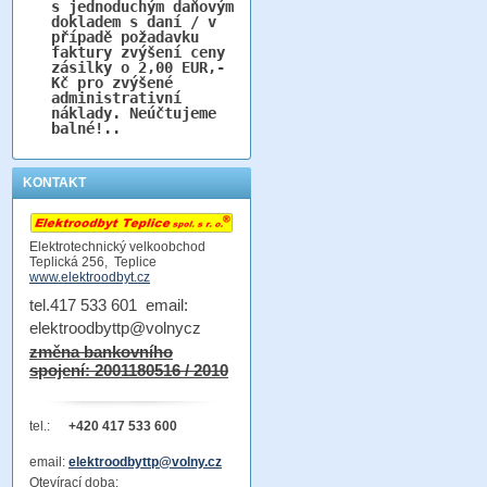
s jednoduchým daňovým
dokladem s daní / v
případě požadavku
faktury zvýšení ceny
zásilky o 2,00 EUR,-
Kč pro zvýšené
administrativní
náklady. Neúčtujeme
balné!..
KONTAKT
Elektrotechnický velkoobchod
Teplická 256, Teplice
www.elektroodbyt.cz
tel.417 533 601 email:
elektroodbyttp@volnycz
změna bankovního
spojení: 2001180516 / 2010
tel.:
+420 417 533 600
email:
elektroodbyttp@volny.cz
Otevírací doba: