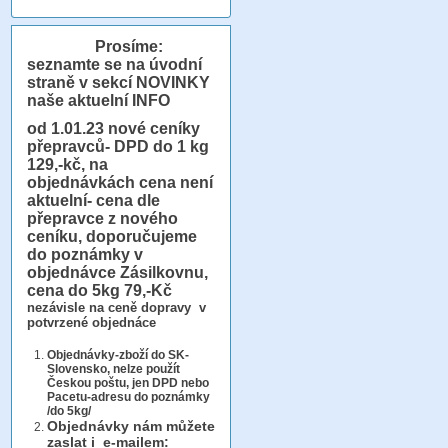
Prosíme:
seznamte se na úvodní
straně v sekcí NOVINKY
naše aktuelní INFO
od 1.01.23
nové ceníky
přepravců- DPD do 1 kg
129,-kč, na
objednávkách cena není
aktuelní- cena dle
přepravce z nového
ceníku, doporučujeme
do poznámky v
objednávce Zásilkovnu,
cena do 5kg 79,-Kč
nezávisle na ceně dopravy v
potvrzené objednáce
Objednávky-zboží do SK-
Slovensko, nelze použít
Českou poštu, jen DPD nebo
Pacetu-adresu do poznámky
/do 5kg/
Objednávky
nám můžete
zaslat i e-mailem: