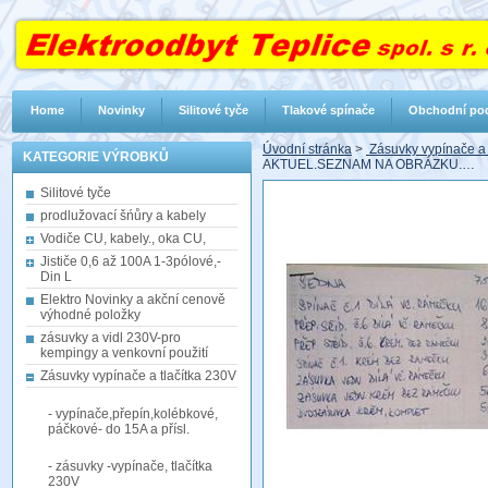
Home
Novinky
Silitové tyče
Tlakové spínače
Obchodní po
Úvodní stránka
>
Zásuvky vypínače a 
KATEGORIE VÝROBKŮ
AKTUEL.SEZNAM NA OBRÁZKU.…
Silitové tyče
prodlužovací šńůry a kabely
Vodiče CU, kabely., oka CU,
Jističe 0,6 až 100A 1-3pólové,-
Din L
Elektro Novinky a akční cenově
výhodné položky
zásuvky a vidl 230V-pro
kempingy a venkovní použití
Zásuvky vypínače a tlačítka 230V
- vypínače,přepín,kolébkové,
páčkové- do 15A a přísl.
- zásuvky -vypínače, tlačítka
230V