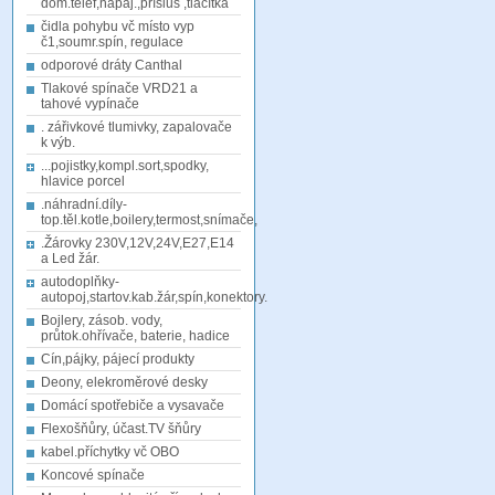
dom.telef,napáj.,přísluš ,tlačítka
čidla pohybu vč místo vyp
č1,soumr.spín, regulace
odporové dráty Canthal
Tlakové spínače VRD21 a
tahové vypínače
. zářivkové tlumivky, zapalovače
k výb.
...pojistky,kompl.sort,spodky,
hlavice porcel
.náhradní.díly-
top.těl.kotle,boilery,termost,snímače,
.Žárovky 230V,12V,24V,E27,E14
a Led žár.
autodoplňky-
autopoj,startov.kab.žár,spín,konektory.
Bojlery, zásob. vody,
průtok.ohřívače, baterie, hadice
Cín,pájky, pájecí produkty
Deony, elekroměrové desky
Domácí spotřebiče a vysavače
Flexošňůry, účast.TV šňůry
kabel.příchytky vč OBO
Koncové spínače