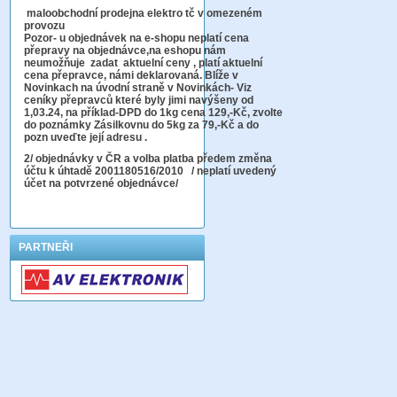
maloobchodní prodejna elektro tč v omezeném
provozu
Pozor-
u objednávek na e-shopu neplatí cena
přepravy na objednávce
,na eshopu nám
neumožňuje zadat aktuelní ceny , platí aktuelní
cena přepravce, námi deklarovaná. Blíže v
Novinkach na úvodní straně v Novinkách- Viz
ceníky přepravců které byly jimi navýšeny od
1,03.24, na příklad-DPD do 1kg cena 129,-Kč,
zvolte
do poznámky Zásilkovnu do 5kg
za 79,-Kč a do
pozn uveďte její adresu .
2
/ objednávky v ČR a volba platba předem změna
účtu k úhtadě 2001180516/2010
/ neplatí uvedený
účet na potvrzené objednávce/
PARTNEŘI