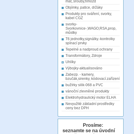
mat,.šrouby,hmožd
Objímky, patice, držáky
Produkty pro sváření, svorky,
kabel CGZ
svorky-
Svorkovnice-,WAGO,RSA,prop,
můstky
T6 jednotky,signálky.-kontrolky
spínací prvky
Tepelné a nadproud.ochrany
Transformátory, Zdroje
Uhlíky
Výbojky-aktualisováno
Zabezp. - kamery,
bzučák,sirenky, kódovací.zařízení
bužírky silik-068 a PVC
vánoční zlevněné produkty
Elektrohydraulický motor ELHA
Nevyužité základní prostředky
ceny bez DPH
Prosíme:
seznamte se na úvodní