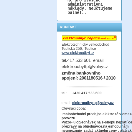
administrativní
náklady. Neúčtujeme
balné!..
KONTAKT
Elektrotechnický velkoobchod
Teplická 256, Teplice
www.elektroodbyt.cz
tel.417 533 601 email:
elektroodbyttp@volnycz
změna bankovního
spojení: 2001180516 / 2010
tel.:
+420 417 533 600
email:
elektroodbyttp@volny.cz
Otevírací doba:
maloobchodní prodejna elektro tč v ome
provo
Pozor-
u objednávek na e-shopu neplatí c
přepravy na objednávce
,na eshopu nám
neumožňuje zadat aktuelní ceny , platí ak