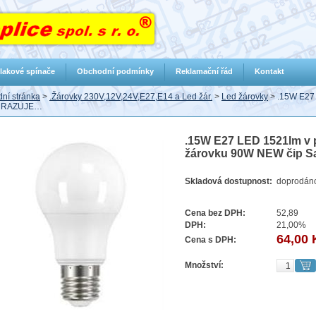
lakové spínače
Obchodní podmínky
Reklamační řád
Kontakt
ní stránka
>
.Žárovky 230V,12V,24V,E27,E14 a Led žár.
>
Led žárovky
>
.15W E27
HRAZUJE…
.15W E27 LED 1521lm v p
žárovku 90W NEW čip S
Skladová dostupnost:
doprodán
Cena bez DPH:
52,89
DPH:
21,00%
64,00 
Cena s DPH:
Množství: