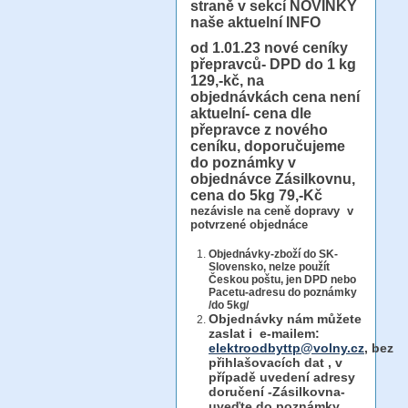
straně v sekcí NOVINKY
naše aktuelní INFO
od 1.01.23
nové ceníky
přepravců- DPD do 1 kg
129,-kč, na
objednávkách cena není
aktuelní- cena dle
přepravce z nového
ceníku, doporučujeme
do poznámky v
objednávce Zásilkovnu,
cena do 5kg 79,-Kč
nezávisle na ceně dopravy v
potvrzené objednáce
Objednávky-zboží do SK-
Slovensko, nelze použít
Českou poštu, jen DPD nebo
Pacetu-adresu do poznámky
/do 5kg/
Objednávky
nám můžete
zaslat i e-mailem:
elektroodbyttp@volny.cz
, bez
přihlašovacích dat ,
v
případě uvedení adresy
doručení -Zásilkovna-
uveďte do poznámky