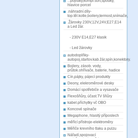
...pojistky,kompl.sort,spodky,
hlavice porcel
.náhradní.díly-
top.těl.kotle,boilery,termost,snímače,
.Žárovky 230V,12V,24V,E27,E14
a Led žár.
- 230V E14,E27 klasik
- Led žárovky
autodoplňky-
autopoj,startov.kab.žár,spín,konektory.
Bojlery, zásob. vody,
průtok.ohřívače, baterie, hadice
Cín,pájky, pájecí produkty
Deony, elekroměrové desky
Domácí spotřebiče a vysavače
Flexošňůry, účast.TV šňůry
kabel.příchytky vč OBO
Koncové spínače
Megaphone, hlasitý příposlech
měřící přístroje-elektroměry
Měřiče krevního tlaku a pulzu
Nářadí,spojovací