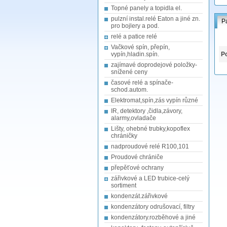
Topné panely a topidla el.
pulzní instal.relé Eaton a jiné zn.
P
pro bojlery a pod.
relé a patice relé
Vačkové spín, přepín,
vypín,hladin.spín.
Po
zajímavé doprodejové položky-
snížené ceny
časové relé a spínače-
schod.autom.
Elektromat,spín,zás vypín různé
IR, detektory ,čidla,závory,
alarmy,ovladače
Lišty, ohebné trubky,kopoflex
chráničky
nadproudové relé R100,101
Proudové chrániče
přepěťové ochrany
zářivkové a LED trubice-celý
sortiment
kondenzát.zářivkové
kondenzátory odrušovací, filtry
kondenzátory.rozběhové a jiné