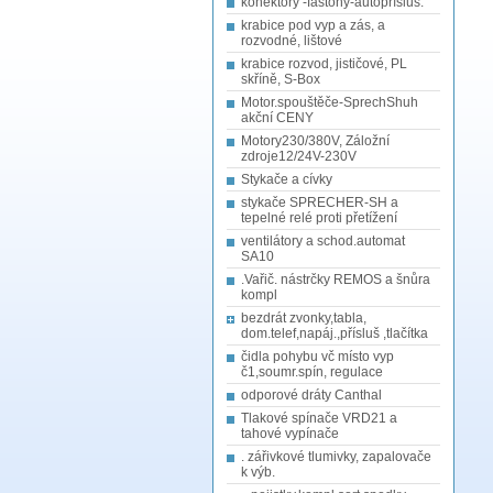
konektory -fastony-autopřísluš.
krabice pod vyp a zás, a
rozvodné, lištové
krabice rozvod, jističové, PL
skříně, S-Box
Motor.spouštěče-SprechShuh
akční CENY
Motory230/380V, Záložní
zdroje12/24V-230V
Stykače a cívky
stykače SPRECHER-SH a
tepelné relé proti přetížení
ventilátory a schod.automat
SA10
.Vařič. nástrčky REMOS a šnůra
kompl
bezdrát zvonky,tabla,
dom.telef,napáj.,přísluš ,tlačítka
čidla pohybu vč místo vyp
č1,soumr.spín, regulace
odporové dráty Canthal
Tlakové spínače VRD21 a
tahové vypínače
. zářivkové tlumivky, zapalovače
k výb.