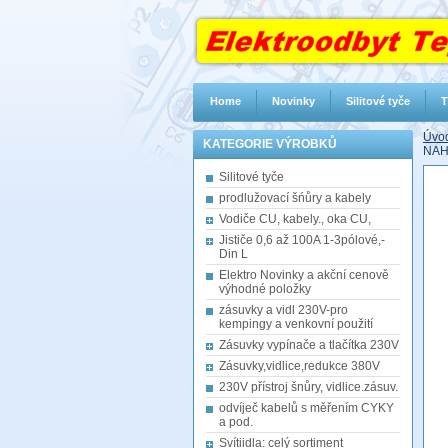
Home
Novinky
Silitové tyče
T
Úvod
KATEGORIE VÝROBKŮ
NA
Silitové tyče
prodlužovací šńůry a kabely
Vodiče CU, kabely., oka CU,
Jističe 0,6 až 100A 1-3pólové,-
Din L
Elektro Novinky a akční cenově
výhodné položky
zásuvky a vidl 230V-pro
kempingy a venkovní použití
Zásuvky vypínače a tlačítka 230V
Zásuvky,vidlice,redukce 380V
230V přístroj šnůry, vidlice.zásuv.
odvíječ kabelů s měřením CYKY
a pod.
Svítiidla: celý sortiment