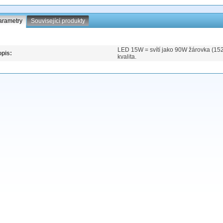
arametry
Související produkty
LED 15W = svítí jako 90W žárovka (15
pis:
kvalita.