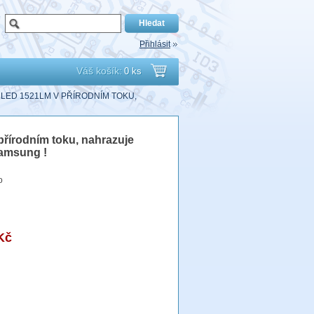
Přihlásit
Váš košík:
0 ks
Přejít
 LED 1521LM V PŘÍRODNÍM TOKU,
do
řírodním toku, nahrazuje
košíku
amsung !
o
Kč