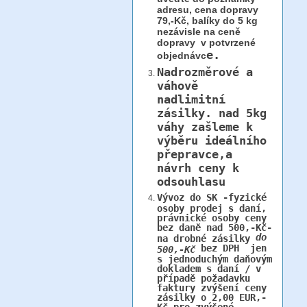
adresu, cena dopravy
79,-Kč, balíky do 5 kg
nezávisle na ceně
dopravy v potvrzené
e.
objednávc
Nadrozměrové a
váhově
nadlimitní
zásilky.
nad 5kg
váhy
zašleme k
výběru ideálního
přepravce,a
návrh ceny k
odsouhlasu
Vývoz do SK -fyzické
osoby prodej s daní,
právnické osoby ceny
bez daně nad 500,-Kč-
do
na drobné zásilky
bez DPH jen
500,-Kč
s jednoduchým daňovým
dokladem s daní / v
případě požadavku
faktury zvýšení ceny
zásilky o 2,00 EUR,-
Kč pro zvýšené