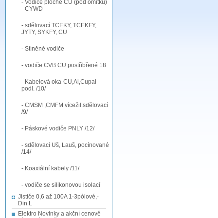
- Vodiče ploché CU (pod omítku)
- CYWD
- sdělovací TCEKY, TCEKFY,
JYTY, SYKFY, CU
- Stíněné vodiče
- vodiče CVB CU postříbřené 18
- Kabelová oka-CU,Al,Cupal
podl. /10/
- CMSM ,CMFM vícežil.sdělovací
/9/
- Páskové vodiče PNLY /12/
- sdělovací Uš, Lauš, pocínované
/14/
- Koaxiální kabely /11/
- vodiče se silikonovou isolací
Jističe 0,6 až 100A 1-3pólové,-
Din L
Elektro Novinky a akční cenově