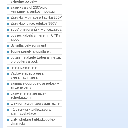
výhodné položky
zásuvky a vidl 230V-pro
kempingy a venkovní použití
Zásuvky vypínače a tlačítka 230V
Zásuvky,vidlice,redukce 380V
230V přístroj šnůry, vidlice.zásuv.
odvíječ kabelů s měřením CYKY
a pod.
Svítiidla: celý sortiment
Topné panely a topidla el.
pulzní instal.relé Eaton a jiné zn.
pro bojlery a pod.
relé a patice relé
Vačkové spín, přepín,
vypín,hladin.spín.
zajímavé doprodejové položky-
snížené ceny
časové relé a spínače-
schod.autom.
Elektromat,spín,zás vypín různé
IR, detektory ,čidla,závory,
alarmy,ovladače
Lišty, ohebné trubky,kopoflex
chráničky