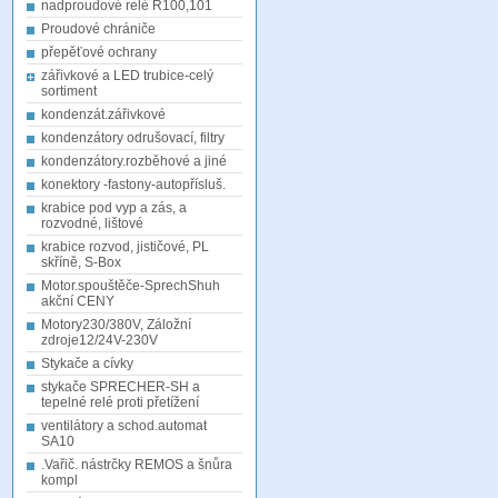
nadproudové relé R100,101
Proudové chrániče
přepěťové ochrany
zářivkové a LED trubice-celý
sortiment
kondenzát.zářivkové
kondenzátory odrušovací, filtry
kondenzátory.rozběhové a jiné
konektory -fastony-autopřísluš.
krabice pod vyp a zás, a
rozvodné, lištové
krabice rozvod, jističové, PL
skříně, S-Box
Motor.spouštěče-SprechShuh
akční CENY
Motory230/380V, Záložní
zdroje12/24V-230V
Stykače a cívky
stykače SPRECHER-SH a
tepelné relé proti přetížení
ventilátory a schod.automat
SA10
.Vařič. nástrčky REMOS a šnůra
kompl