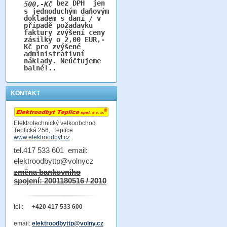
bez DPH jen
500,-Kč
s jednoduchým daňovým
dokladem s daní / v
případě požadavku
faktury zvýšení ceny
zásilky o 2,00 EUR,-
Kč pro zvýšené
administrativní
náklady. Neúčtujeme
balné!..
KONTAKT
Elektrotechnický velkoobchod
Teplická 256, Teplice
www.elektroodbyt.cz
tel.417 533 601 email:
elektroodbyttp@volnycz
změna bankovního
spojení: 2001180516 / 2010
tel.:
+420 417 533 600
email:
elektroodbyttp@volny.cz