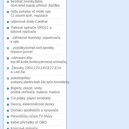
bezdrát zvonky,tabla,
dom.telef,napáj.,přísluš ,tlačítka
čidla pohybu vč místo vyp
č1,soumr.spín, regulace
odporové dráty Canthal
Tlakové spínače VRD21 a
tahové vypínače
. zářivkové tlumivky, zapalovače
k výb.
...pojistky,kompl.sort,spodky,
hlavice porcel
.náhradní.díly-
top.těl.kotle,boilery,termost,snímače,
.Žárovky 230V,12V,24V,E27,E14
a Led žár.
autodoplňky-
autopoj,startov.kab.žár,spín,konektory.
Bojlery, zásob. vody,
průtok.ohřívače, baterie, hadice
Cín,pájky, pájecí produkty
Deony, elekroměrové desky
Domácí spotřebiče a vysavače
Flexošňůry, účast.TV šňůry
kabel.příchytky vč OBO
Koncové spínače