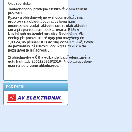
Otevírací doba:
maloobchodní prodejna elektro tč v omezeném
provozu
Pozor-
u objednávek na e-shopu neplatí cena
přepravy na objednávce
,na eshopu nám
neumožňuje zadat aktuelní ceny , platí aktuelní
cena přepravce, námi deklarovaná. Blíže v
Novinkach na úvodní straně v Novinkách- Viz
ceníky přepravců které byly jimi navýšeny od
1,03.24, na příklad-DPD do 1kg cena 129,-Kč,
zvolte
do poznámky Zásilkovnu do 5kg
za 79,-Kč a do
pozn uveďte její adresu .
2
/ objednávky v ČR a volba platba předem změna
účtu k úhtadě 2001180516/2010
/ neplatí uvedený
účet na potvrzené objednávce/
PARTNEŘI