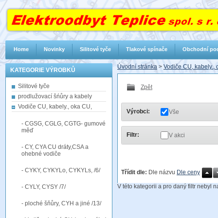
Home
Novinky
Silitové tyče
Tlakové spínače
Obchodní po
Úvodní stránka
>
Vodiče CU, kabely.,
KATEGORIE VÝROBKŮ
Silitové tyče
Zpět
prodlužovací šńůry a kabely
Vodiče CU, kabely., oka CU,
Výrobci:
Vše
- CGSG, CGLG, CGTG- gumové
měď
Filtr:
V akci
- CY, CYA CU dráty,CSA a
ohebné vodiče
- CYKY, CYKYLo, CYKYLs, /6/
Třídit dle:
Dle názvu
Dle ceny
V této kategorii a pro daný filtr nebyl
- CYLY, CYSY /7/
- ploché šňůry, CYH a jiné /13/