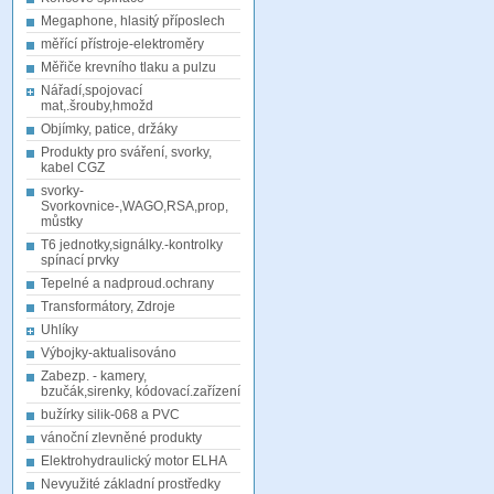
Megaphone, hlasitý příposlech
měřící přístroje-elektroměry
Měřiče krevního tlaku a pulzu
Nářadí,spojovací
mat,.šrouby,hmožd
Objímky, patice, držáky
Produkty pro sváření, svorky,
kabel CGZ
svorky-
Svorkovnice-,WAGO,RSA,prop,
můstky
T6 jednotky,signálky.-kontrolky
spínací prvky
Tepelné a nadproud.ochrany
Transformátory, Zdroje
Uhlíky
Výbojky-aktualisováno
Zabezp. - kamery,
bzučák,sirenky, kódovací.zařízení
bužírky silik-068 a PVC
vánoční zlevněné produkty
Elektrohydraulický motor ELHA
Nevyužité základní prostředky