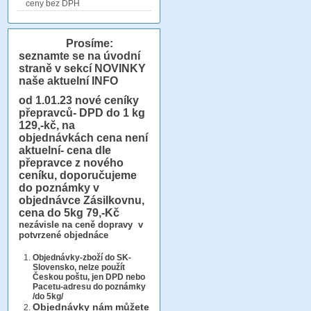
ceny bez DPH
Prosíme:
seznamte se na úvodní
straně v sekcí NOVINKY
naše aktuelní INFO
od 1.01.23
nové ceníky
přepravců- DPD do 1 kg
129,-kč, na
objednávkách cena není
aktuelní- cena dle
přepravce z nového
ceníku, doporučujeme
do poznámky v
objednávce Zásilkovnu,
cena do 5kg 79,-Kč
nezávisle na ceně dopravy v
potvrzené objednáce
Objednávky-zboží do SK-
Slovensko, nelze použít
Českou poštu, jen DPD nebo
Pacetu-adresu do poznámky
/do 5kg/
Objednávky
nám můžete