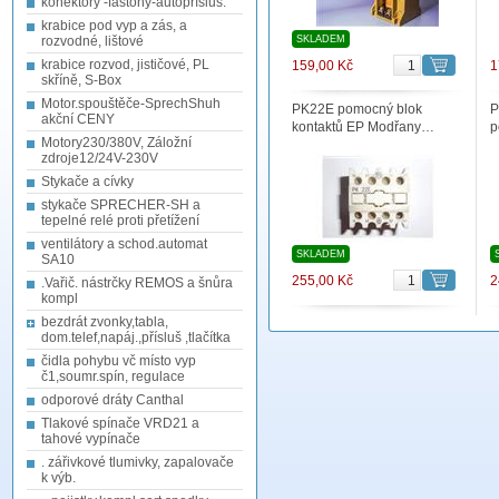
konektory -fastony-autopřísluš.
krabice pod vyp a zás, a
rozvodné, lištové
SKLADEM
krabice rozvod, jističové, PL
159,00 Kč
1
skříně, S-Box
Motor.spouštěče-SprechShuh
PK22E pomocný blok
P
akční CENY
kontaktů EP Modřany…
p
Motory230/380V, Záložní
zdroje12/24V-230V
Stykače a cívky
stykače SPRECHER-SH a
tepelné relé proti přetížení
ventilátory a schod.automat
SKLADEM
SA10
255,00 Kč
2
.Vařič. nástrčky REMOS a šnůra
kompl
bezdrát zvonky,tabla,
dom.telef,napáj.,přísluš ,tlačítka
čidla pohybu vč místo vyp
č1,soumr.spín, regulace
odporové dráty Canthal
Tlakové spínače VRD21 a
tahové vypínače
. zářivkové tlumivky, zapalovače
k výb.