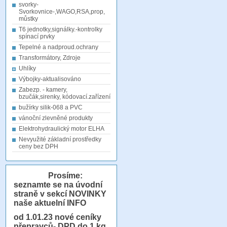
svorky-
Svorkovnice-,WAGO,RSA,prop,
můstky
T6 jednotky,signálky.-kontrolky
spínací prvky
Tepelné a nadproud.ochrany
Transformátory, Zdroje
Uhlíky
Výbojky-aktualisováno
Zabezp. - kamery,
bzučák,sirenky, kódovací.zařízení
bužírky silik-068 a PVC
vánoční zlevněné produkty
Elektrohydraulický motor ELHA
Nevyužité základní prostředky
ceny bez DPH
Prosíme:
seznamte se na úvodní
straně v sekcí NOVINKY
naše aktuelní INFO
od 1.01.23
nové ceníky
přepravců- DPD do 1 kg