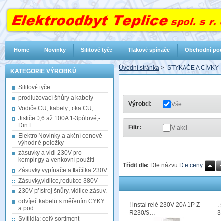
Home
Novinky
Silitové tyče
Tlakové spínače
Obchodní po
Úvodní stránka
>
STYKAČE A CÍVKY
KATEGORIE VÝROBKŮ
Silitové tyče
prodlužovací šńůry a kabely
Výrobci:
Vše
Vodiče CU, kabely., oka CU,
Jističe 0,6 až 100A 1-3pólové,-
Din L
Filtr:
V akci
Elektro Novinky a akční cenově
výhodné položky
zásuvky a vidl 230V-pro
kempingy a venkovní použití
Třídit dle:
Dle názvu
Dle ceny
Zásuvky vypínače a tlačítka 230V
Zásuvky,vidlice,redukce 380V
230V přístroj šnůry, vidlice.zásuv.
odvíječ kabelů s měřením CYKY
! instal relé 230V 20A 1P Z-
.
a pod.
R230/S…
3
Svítiidla: celý sortiment