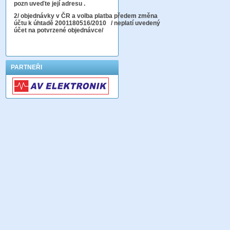
pozn uveďte její adresu .
2
/ objednávky v ČR a volba platba předem změna
účtu k úhtadě 2001180516/2010
/ neplatí uvedený
účet na potvrzené objednávce/
PARTNEŘI