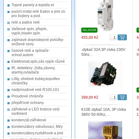
Topné panely a topidla el.
pulzní instal.relé Eaton a jiné zn.
pro bojlery a pod.
relé a patice relé
Vačkové spín, přepín,
SKLADEM
vypín,hladin.spín.
455,00 Kč
4
zajímavé doprodejové položky-
snížené ceny
.stykač 32A 3P cívka 230V
.
časové relé a spínače-
50hz…
schod.autom.
Elektromat,spín,zás vypín různé
IR, detektory ,čidla,závory,
alarmy,ovladače
Lišty, ohebné trubky,kopoflex
chráničky
nadproudové relé R100,101
Proudové chrániče
399,00 Kč
3
přepěťové ochrany
zářivkové a LED trubice-celý
K10E stykač 10A, 3P cívka
K
sortiment
380V 50-60hz,…
1
kondenzát.zářivkové
kondenzátory odrušovací, filtry
kondenzátory.rozběhové a jiné