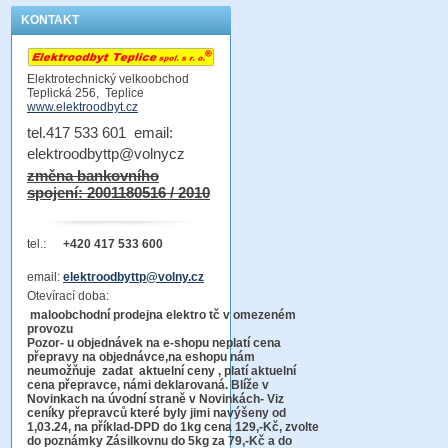
KONTAKT
Elektrotechnický velkoobchod
Teplická 256, Teplice
www.elektroodbyt.cz
tel.417 533 601 email:
elektroodbyttp@volnycz
změna bankovního
spojení: 2001180516 / 2010
tel.:
+420 417 533 600
email:
elektroodbyttp@volny.cz
Otevírací doba:
maloobchodní prodejna elektro tč v omezeném
provozu
Pozor-
u objednávek na e-shopu neplatí cena
přepravy na objednávce
,na eshopu nám
neumožňuje zadat aktuelní ceny , platí aktuelní
cena přepravce, námi deklarovaná. Blíže v
Novinkach na úvodní straně v Novinkách- Viz
ceníky přepravců které byly jimi navýšeny od
1,03.24, na příklad-DPD do 1kg cena 129,-Kč,
zvolte
do poznámky Zásilkovnu do 5kg
za 79,-Kč a do