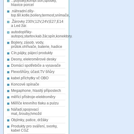
...pojistky,kompl.sort,spodky,
hlavice porcel
.náhradní.díly-
top.těl.kotle,boilery,termost,snímače,
.Žárovky 230V,12V,24V,E27,E14
a Led žár.
autodoplňky-
autopoj,startov.kab.žár,spín,konektory.
Bojlery, zásob. vody,
průtok.ohřívače, baterie, hadice
Cín,pájky, pájecí produkty
Deony, elekroměrové desky
Domácí spotřebiče a vysavače
Flexošňůry, účast.TV šňůry
kabel.příchytky vč OBO
Koncové spínače
Megaphone, hlasitý příposlech
měřící přístroje-elektroměry
Měřiče krevního tlaku a pulzu
Nářadí,spojovací
mat,.šrouby,hmožd
Objímky, patice, držáky
Produkty pro sváření, svorky,
kabel CGZ