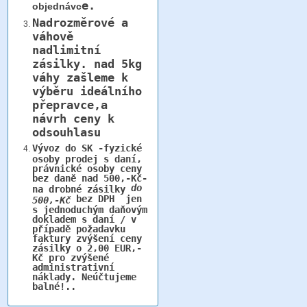
e.
objednávc
Nadrozměrové a
váhově
nadlimitní
zásilky.
nad 5kg
váhy
zašleme k
výběru ideálního
přepravce,a
návrh ceny k
odsouhlasu
Vývoz do SK -fyzické
osoby prodej s daní,
právnické osoby ceny
bez daně nad 500,-Kč-
do
na drobné zásilky
bez DPH jen
500,-Kč
s jednoduchým daňovým
dokladem s daní / v
případě požadavku
faktury zvýšení ceny
zásilky o 2,00 EUR,-
Kč pro zvýšené
administrativní
náklady. Neúčtujeme
balné!..