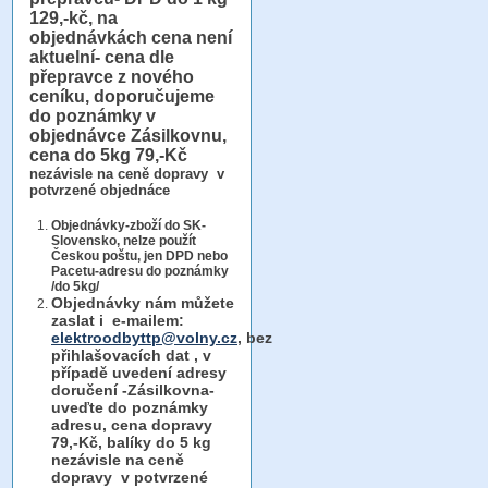
129,-kč, na
objednávkách cena není
aktuelní- cena dle
přepravce z nového
ceníku, doporučujeme
do poznámky v
objednávce Zásilkovnu,
cena do 5kg 79,-Kč
nezávisle na ceně dopravy v
potvrzené objednáce
Objednávky-zboží do SK-
Slovensko, nelze použít
Českou poštu, jen DPD nebo
Pacetu-adresu do poznámky
/do 5kg/
Objednávky
nám můžete
zaslat i e-mailem:
elektroodbyttp@volny.cz
, bez
přihlašovacích dat ,
v
případě uvedení adresy
doručení -Zásilkovna-
uveďte do poznámky
adresu, cena dopravy
79,-Kč, balíky do 5 kg
nezávisle na ceně
dopravy v potvrzené