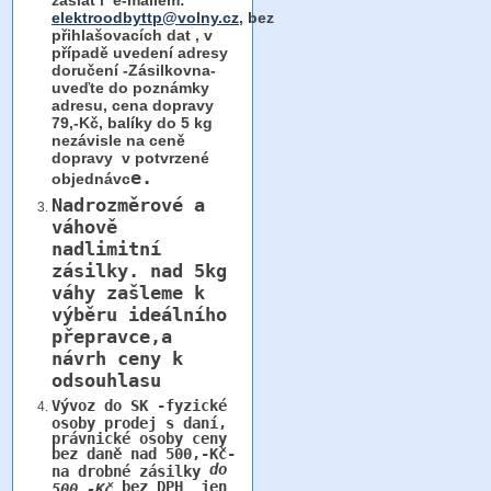
zaslat i e-mailem:
elektroodbyttp@volny.cz
, bez
přihlašovacích dat ,
v
případě uvedení adresy
doručení -Zásilkovna-
uveďte do poznámky
adresu, cena dopravy
79,-Kč, balíky do 5 kg
nezávisle na ceně
dopravy v potvrzené
e.
objednávc
Nadrozměrové a
váhově
nadlimitní
zásilky.
nad 5kg
váhy
zašleme k
výběru ideálního
přepravce,a
návrh ceny k
odsouhlasu
Vývoz do SK -fyzické
osoby prodej s daní,
právnické osoby ceny
bez daně nad 500,-Kč-
do
na drobné zásilky
bez DPH jen
500,-Kč