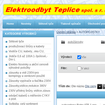
Home
Novinky
Silitové tyče
Tlakové spínače
Obchodní po
Úvodní stránka
>
AUTOPOJISTKY
KATEGORIE VÝROBKŮ
Silitové tyče
autožárovky
prodlužovací šńůry a kabely
Vodiče CU, kabely., oka CU,
Jističe 0,6 až 100A 1-3pólové,-
Výrobci:
Vše
Din L
Elektro Novinky a akční cenově
výhodné položky
Filtr:
V akci
zásuvky a vidl 230V-pro
kempingy a venkovní použití
Zásuvky vypínače a tlačítka 230V
Zásuvky,vidlice,redukce 380V
Třídit dle:
Dle názvu
Dle ceny
230V přístroj šnůry, vidlice.zásuv.
odvíječ kabelů s měřením CYKY
a pod.
Svítiidla: celý sortiment