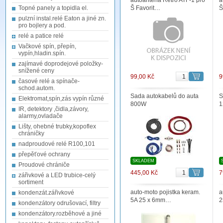
autoantena Retro ATF-1 pro
a
Topné panely a topidla el.
Š Favorit…
Š
pulzní instal.relé Eaton a jiné zn.
pro bojlery a pod.
relé a patice relé
Vačkové spín, přepín,
vypín,hladin.spín.
zajímavé doprodejové položky-
snížené ceny
99,00 Kč
9
časové relé a spínače-
schod.autom.
Sada autokabelů do auta
S
Elektromat,spín,zás vypín různé
800W
1
IR, detektory ,čidla,závory,
alarmy,ovladače
Lišty, ohebné trubky,kopoflex
chráničky
nadproudové relé R100,101
přepěťové ochrany
SKLADEM
Proudové chrániče
445,00 Kč
7
zářivkové a LED trubice-celý
sortiment
auto-moto pojistka keram.
a
kondenzát.zářivkové
5A 25 x 6mm…
2
kondenzátory odrušovací, filtry
kondenzátory.rozběhové a jiné