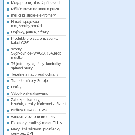
Megaphone, hlasitý příposlech
Měřiče krevního tlaku a pulzu
měřící přístroje-elektroměry
Nářadí,spojovací
mat,.šrouby,hmožd
Objímky, patice, držáky
Produkty pro sváření, svorky,
kabel CGZ
svorky-
Svorkovnice-,WAGO,RSA,prop,
můstky
T6 jednotky,signálky.-kontrolky
spínací prvky
Tepelné a nadproud.ochrany
Transformátory, Zdroje
Uhlíky
Výbojky-aktualisováno
Zabezp. - kamery,
bzučák,sirenky, kódovací.zařízení
bužírky silik-068 a PVC
vánoční zlevněné produkty
Elektrohydraulický motor ELHA
Nevyužité základní prostředky
ceny bez DPH