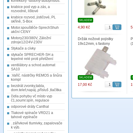
konektory -fastony-autopřísluš.
krabice pod vyp a zás, a
rozvodné, lištové
krabice rozvod, jističové, PL
SKLADEM
skříně, S-Box
4,90 Kč
5
Motor.spouštěče-SprechShuh
akční CENY
Motory230/380V, Záložní
Držák nožové pojistky
P
zdroje12/24V-230V
19x12mm, s fastony
(
Stykače a cívky
stykače SPRECHER-SH a
tepelné relé proti přetížení
ventilátory a schod.automat
SA10
.Vařič. nástrčky REMOS a šnůra
SKLADEM
kompl
17,00 Kč
1
bezdrát zvonky,tabla,
dom.telef,napáj.,přísluš ,tlačítka
čidla pohybu vč místo vyp
č1,soumr.spín, regulace
odporové dráty Canthal
Tlakové spínače VRD21 a
tahové vypínače
. zářivkové tlumivky, zapalovače
k výb.