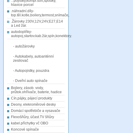
...pojistky,kompl.sort,spodky,
hlavice porcel
.náhradní.díly-
top.těl.kotle,boilery,termost,snímače,
.Žárovky 230V,12V,24V,E27,E14
a Led žár.
autodoplňky-
autopoj,startov.kab.žár,spín,konektory.
- autožárovky
- Autokabely, autoanténní
zesilovač
- Autopojistky, pouzdra
- Dveřní auto spínače
Bojlery, zásob. vody,
průtok.ohřívače, baterie, hadice
Cín,pájky, pájecí produkty
Deony, elekroměrové desky
Domácí spotřebiče a vysavače
Flexošňůry, účast.TV šňůry
kabel.příchytky vč OBO
Koncové spínače