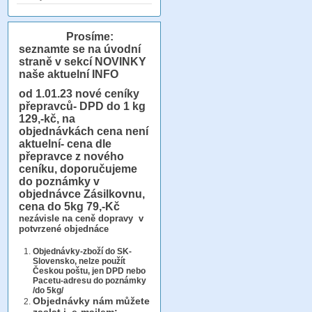
Prosíme:
seznamte se na úvodní
straně v sekcí NOVINKY
naše aktuelní INFO
od 1.01.23
nové ceníky
přepravců- DPD do 1 kg
129,-kč, na
objednávkách cena není
aktuelní- cena dle
přepravce z nového
ceníku, doporučujeme
do poznámky v
objednávce Zásilkovnu,
cena do 5kg 79,-Kč
nezávisle na ceně dopravy v
potvrzené objednáce
Objednávky-zboží do SK-
Slovensko, nelze použít
Českou poštu, jen DPD nebo
Pacetu-adresu do poznámky
/do 5kg/
Objednávky
nám můžete