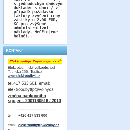
s jednoduchým daňovým
dokladem s daní / v
případě požadavku
faktury zvýšení ceny
zásilky o 2,00 EUR,-
Kč pro zvýšené
administrativní
náklady. Neúčtujeme
balné!..
KONTAKT
Elektrotechnický velkoobchod
Teplická 256, Teplice
www.elektroodbyt.cz
tel.417 533 601 email:
elektroodbyttp@volnycz
změna bankovního
spojení: 2001180516 / 2010
tel.:
+420 417 533 600
email:
elektroodbyttp@volny.cz