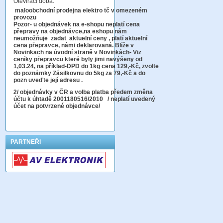
Otevírací doba:
maloobchodní prodejna elektro tč v omezeném
provozu
Pozor-
u objednávek na e-shopu neplatí cena
přepravy na objednávce
,na eshopu nám
neumožňuje zadat aktuelní ceny , platí aktuelní
cena přepravce, námi deklarovaná. Blíže v
Novinkach na úvodní straně v Novinkách- Viz
ceníky přepravců které byly jimi navýšeny od
1,03.24, na příklad-DPD do 1kg cena 129,-Kč,
zvolte
do poznámky Zásilkovnu do 5kg
za 79,-Kč a do
pozn uveďte její adresu .
2
/ objednávky v ČR a volba platba předem změna
účtu k úhtadě 2001180516/2010
/ neplatí uvedený
účet na potvrzené objednávce/
PARTNEŘI