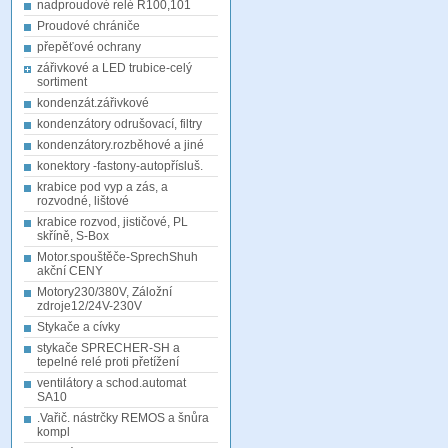
nadproudové relé R100,101
Proudové chrániče
přepěťové ochrany
zářivkové a LED trubice-celý
sortiment
kondenzát.zářivkové
kondenzátory odrušovací, filtry
kondenzátory.rozběhové a jiné
konektory -fastony-autopřísluš.
krabice pod vyp a zás, a
rozvodné, lištové
krabice rozvod, jističové, PL
skříně, S-Box
Motor.spouštěče-SprechShuh
akční CENY
Motory230/380V, Záložní
zdroje12/24V-230V
Stykače a cívky
stykače SPRECHER-SH a
tepelné relé proti přetížení
ventilátory a schod.automat
SA10
.Vařič. nástrčky REMOS a šnůra
kompl