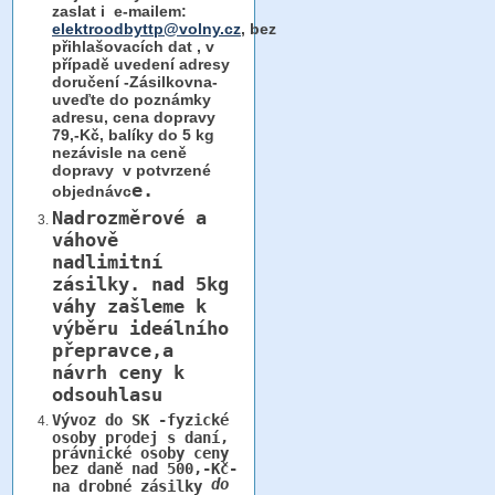
zaslat i e-mailem:
elektroodbyttp@volny.cz
, bez
přihlašovacích dat ,
v
případě uvedení adresy
doručení -Zásilkovna-
uveďte do poznámky
adresu, cena dopravy
79,-Kč, balíky do 5 kg
nezávisle na ceně
dopravy v potvrzené
e.
objednávc
Nadrozměrové a
váhově
nadlimitní
zásilky.
nad 5kg
váhy
zašleme k
výběru ideálního
přepravce,a
návrh ceny k
odsouhlasu
Vývoz do SK -fyzické
osoby prodej s daní,
právnické osoby ceny
bez daně nad 500,-Kč-
do
na drobné zásilky