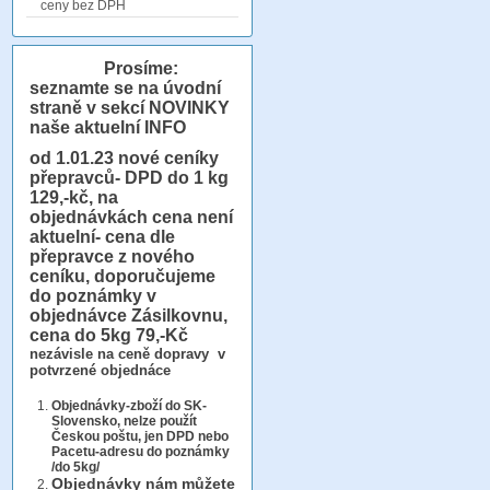
ceny bez DPH
Prosíme:
seznamte se na úvodní
straně v sekcí NOVINKY
naše aktuelní INFO
od 1.01.23
nové ceníky
přepravců- DPD do 1 kg
129,-kč, na
objednávkách cena není
aktuelní- cena dle
přepravce z nového
ceníku, doporučujeme
do poznámky v
objednávce Zásilkovnu,
cena do 5kg 79,-Kč
nezávisle na ceně dopravy v
potvrzené objednáce
Objednávky-zboží do SK-
Slovensko, nelze použít
Českou poštu, jen DPD nebo
Pacetu-adresu do poznámky
/do 5kg/
Objednávky
nám můžete