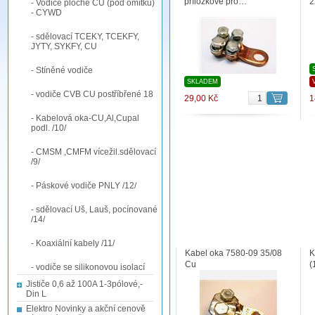
příložkové pro…
2
- Vodiče ploché CU (pod omítku)
- CYWD
- sdělovací TCEKY, TCEKFY,
JYTY, SYKFY, CU
- Stíněné vodiče
SKLADEM
- vodiče CVB CU postříbřené 18
29,00 Kč
1
- Kabelová oka-CU,Al,Cupal
podl. /10/
- CMSM ,CMFM vícežil.sdělovací
/9/
- Páskové vodiče PNLY /12/
- sdělovací Uš, Lauš, pocínované
/14/
- Koaxiální kabely /11/
Kabel oka 7580-09 35/08
K
Cu
(
- vodiče se silikonovou isolací
Jističe 0,6 až 100A 1-3pólové,-
Din L
Elektro Novinky a akční cenově