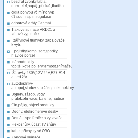
bezdrát zvonky,tabla,
dom.telef,napáj.,přísluš ,tlačítka
čidla pohybu vč místo vyp
č1,soumr.spín, regulace
odporové dráty Canthal
Tlakové spínače VRD21 a
tahové vypínače
. zářivkové tlumivky, zapalovače
k výb.
...pojistky,kompl.sort,spodky,
hlavice porcel
.náhradní.díly-
top.těl.kotle,boilery,termost,snímače,
.Žárovky 230V,12V,24V,E27,E14
a Led žár.
autodoplňky-
autopoj,startov.kab.žár,spín,konektory.
Bojlery, zásob. vody,
průtok.ohřívače, baterie, hadice
Cín,pájky, pájecí produkty
Deony, elekroměrové desky
Domácí spotřebiče a vysavače
Flexošňůry, účast.TV šňůry
kabel.příchytky vč OBO
Koncové spínače