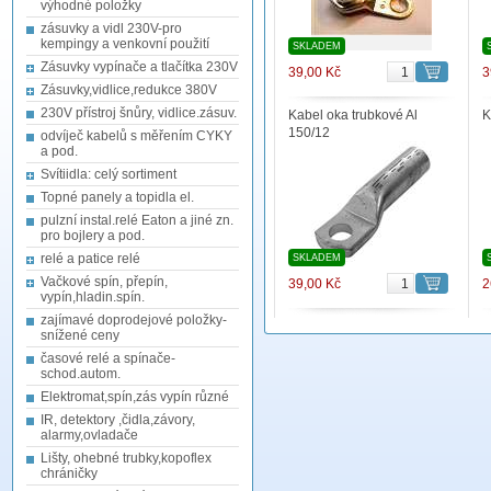
výhodné položky
zásuvky a vidl 230V-pro
kempingy a venkovní použití
SKLADEM
Zásuvky vypínače a tlačítka 230V
39,00 Kč
3
Zásuvky,vidlice,redukce 380V
230V přístroj šnůry, vidlice.zásuv.
Kabel oka trubkové Al
K
150/12
odvíječ kabelů s měřením CYKY
a pod.
Svítiidla: celý sortiment
Topné panely a topidla el.
pulzní instal.relé Eaton a jiné zn.
pro bojlery a pod.
relé a patice relé
SKLADEM
Vačkové spín, přepín,
39,00 Kč
2
vypín,hladin.spín.
zajímavé doprodejové položky-
snížené ceny
časové relé a spínače-
schod.autom.
Elektromat,spín,zás vypín různé
IR, detektory ,čidla,závory,
alarmy,ovladače
Lišty, ohebné trubky,kopoflex
chráničky