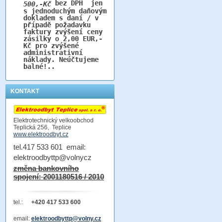
bez DPH jen
500,-Kč
s jednoduchým daňovým
dokladem s daní / v
případě požadavku
faktury zvýšení ceny
zásilky o 2,00 EUR,-
Kč pro zvýšené
administrativní
náklady. Neúčtujeme
balné!..
KONTAKT
Elektrotechnický velkoobchod
Teplická 256, Teplice
www.elektroodbyt.cz
tel.417 533 601 email:
elektroodbyttp@volnycz
změna bankovního
spojení: 2001180516 / 2010
tel.:
+420 417 533 600
email:
elektroodbyttp@volny.cz