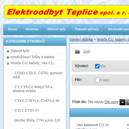
Home
Novinky
Silitové tyče
Tlakové spínače
Obchodní po
Úvodní stránka
>
Vodiče CU, kabely.,
KATEGORIE VÝROBKŮ
Silitové tyče
Zpět
prodlužovací šńůry a kabely
Vodiče CU, kabely., oka CU,
Výrobci:
Vše
- CGSG, CGLG, CGTG- gumové
měď
Filtr:
V akci
- CY, CYA CU dráty,CSA a
ohebné vodiče
- CYKY, CYKYLo, CYKYLs, /6/
Třídit dle:
Dle názvu
Dle ceny
- CYLY, CYSY /7/
- ploché šňůry, CYH a jiné /13/
..oko kabelové CU 2x
A