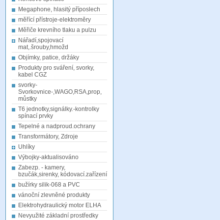
Megaphone, hlasitý příposlech
měřící přístroje-elektroměry
Měřiče krevního tlaku a pulzu
Nářadí,spojovací
mat,.šrouby,hmožd
Objímky, patice, držáky
Produkty pro sváření, svorky,
kabel CGZ
svorky-
Svorkovnice-,WAGO,RSA,prop,
můstky
T6 jednotky,signálky.-kontrolky
spínací prvky
Tepelné a nadproud.ochrany
Transformátory, Zdroje
Uhlíky
Výbojky-aktualisováno
Zabezp. - kamery,
bzučák,sirenky, kódovací.zařízení
bužírky silik-068 a PVC
vánoční zlevněné produkty
Elektrohydraulický motor ELHA
Nevyužité základní prostředky