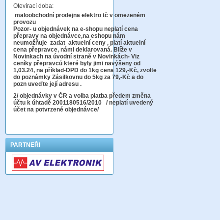
Otevírací doba:
maloobchodní prodejna elektro tč v omezeném
provozu
Pozor-
u objednávek na e-shopu neplatí cena
přepravy na objednávce
,na eshopu nám
neumožňuje zadat aktuelní ceny , platí aktuelní
cena přepravce, námi deklarovaná. Blíže v
Novinkach na úvodní straně v Novinkách- Viz
ceníky přepravců které byly jimi navýšeny od
1,03.24, na příklad-DPD do 1kg cena 129,-Kč,
zvolte
do poznámky Zásilkovnu do 5kg
za 79,-Kč a do
pozn uveďte její adresu .
2
/ objednávky v ČR a volba platba předem změna
účtu k úhtadě 2001180516/2010
/ neplatí uvedený
účet na potvrzené objednávce/
PARTNEŘI