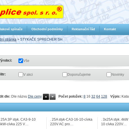
lakové spínače
Obchodní podmínky
Reklamační řád
Kontakt
ní stránka
>
STYKAČE SPRECHER SH
ýrobci:
Vše
iltr:
V akci
Doporučujeme
Novinky
Počet položek:
8
16
32
64
128
Výpis:
Kata
dit dle:
Dle názvu
Dle ceny
. 25A 3P styk. CA3-9-10
. 25A styk-CA3-16-10-cívka
. 3x25A styk .4k
4kW-cívka 225 V…
220V AC pro…
10 cívka 220V…