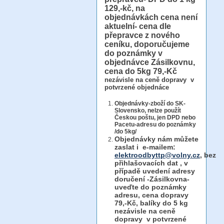
129,-kč, na
objednávkách cena není
aktuelní- cena dle
přepravce z nového
ceníku, doporučujeme
do poznámky v
objednávce Zásilkovnu,
cena do 5kg 79,-Kč
nezávisle na ceně dopravy v
potvrzené objednáce
Objednávky-zboží do SK-
Slovensko, nelze použít
Českou poštu, jen DPD nebo
Pacetu-adresu do poznámky
/do 5kg/
Objednávky
nám můžete
zaslat i e-mailem:
elektroodbyttp@volny.cz
, bez
přihlašovacích dat ,
v
případě uvedení adresy
doručení -Zásilkovna-
uveďte do poznámky
adresu, cena dopravy
79,-Kč, balíky do 5 kg
nezávisle na ceně
dopravy v potvrzené