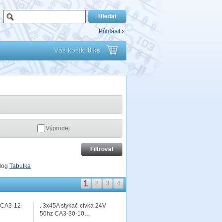
Přihlásit
Váš košík:
0 ks
Přejít
do
košíku
Výprodej
log
Tabulka
1
2
3
4
W CA3-12-
. 3x45A stykač-cívka 24V
50hz CA3-30-10…