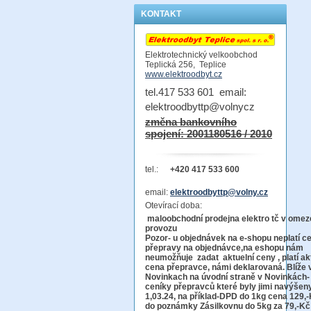
KONTAKT
Elektrotechnický velkoobchod
Teplická 256, Teplice
www.elektroodbyt.cz
tel.417 533 601 email:
elektroodbyttp@volnycz
změna bankovního
spojení: 2001180516 / 2010
tel.:
+420 417 533 600
email:
elektroodbyttp@volny.cz
Otevírací doba:
maloobchodní prodejna elektro tč v ome
provo
Pozor-
u objednávek na e-shopu neplatí c
přepravy na objednávce
,na eshopu nám
neumožňuje zadat aktuelní ceny , platí ak
cena přepravce, námi deklarovaná. Blíže 
Novinkach na úvodní straně v Novinkách-
ceníky přepravců které byly jimi navýšen
1,03.24, na příklad-DPD do 1kg cena 129,-
do poznámky Zásilkovnu do 5kg
za 79,-Kč