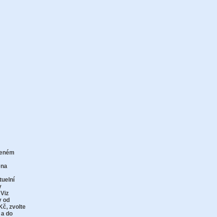
zeném
zu
ena
tuelní
v
 Viz
y od
Kč,
zvolte
 a do