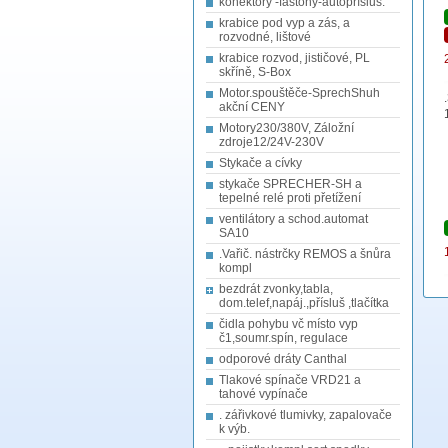
konektory -fastony-autopřísluš.
krabice pod vyp a zás, a
rozvodné, lištové
krabice rozvod, jističové, PL
skříně, S-Box
Motor.spouštěče-SprechShuh
akční CENY
Motory230/380V, Záložní
zdroje12/24V-230V
Stykače a cívky
stykače SPRECHER-SH a
tepelné relé proti přetížení
ventilátory a schod.automat
SA10
.Vařič. nástrčky REMOS a šnůra
kompl
bezdrát zvonky,tabla,
dom.telef,napáj.,přísluš ,tlačítka
čidla pohybu vč místo vyp
č1,soumr.spín, regulace
odporové dráty Canthal
Tlakové spínače VRD21 a
tahové vypínače
. zářivkové tlumivky, zapalovače
k výb.