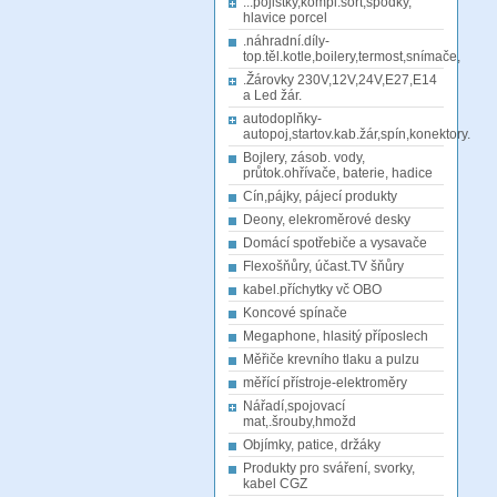
...pojistky,kompl.sort,spodky,
hlavice porcel
.náhradní.díly-
top.těl.kotle,boilery,termost,snímače,
.Žárovky 230V,12V,24V,E27,E14
a Led žár.
autodoplňky-
autopoj,startov.kab.žár,spín,konektory.
Bojlery, zásob. vody,
průtok.ohřívače, baterie, hadice
Cín,pájky, pájecí produkty
Deony, elekroměrové desky
Domácí spotřebiče a vysavače
Flexošňůry, účast.TV šňůry
kabel.příchytky vč OBO
Koncové spínače
Megaphone, hlasitý příposlech
Měřiče krevního tlaku a pulzu
měřící přístroje-elektroměry
Nářadí,spojovací
mat,.šrouby,hmožd
Objímky, patice, držáky
Produkty pro sváření, svorky,
kabel CGZ