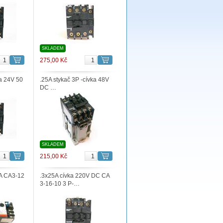
SKLADEM
275,00 Kč
ka 24V 50
.25A stykač 3P -cívka 48V
DC …
SKLADEM
215,00 Kč
5A CA3-12
.3x25A cívka 220V DC CA
3-16-10 3 P-…