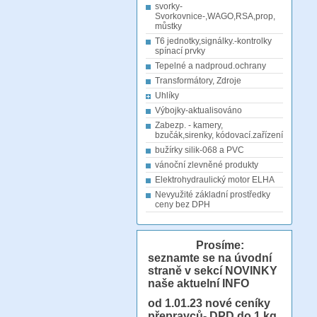
svorky-
Svorkovnice-,WAGO,RSA,prop,
můstky
T6 jednotky,signálky.-kontrolky
spínací prvky
Tepelné a nadproud.ochrany
Transformátory, Zdroje
Uhlíky
Výbojky-aktualisováno
Zabezp. - kamery,
bzučák,sirenky, kódovací.zařízení
bužírky silik-068 a PVC
vánoční zlevněné produkty
Elektrohydraulický motor ELHA
Nevyužité základní prostředky
ceny bez DPH
Prosíme:
seznamte se na úvodní
straně v sekcí NOVINKY
naše aktuelní INFO
od 1.01.23
nové ceníky
přepravců- DPD do 1 kg