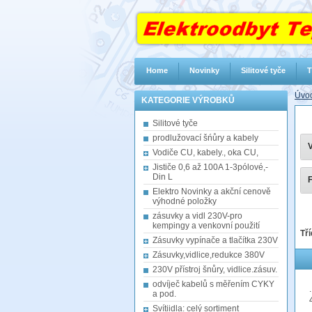
Home
Novinky
Silitové tyče
T
Úvod
KATEGORIE VÝROBKŮ
Silitové tyče
prodlužovací šńůry a kabely
V
Vodiče CU, kabely., oka CU,
Jističe 0,6 až 100A 1-3pólové,-
Din L
F
Elektro Novinky a akční cenově
výhodné položky
zásuvky a vidl 230V-pro
kempingy a venkovní použití
Tří
Zásuvky vypínače a tlačítka 230V
Zásuvky,vidlice,redukce 380V
230V přístroj šnůry, vidlice.zásuv.
odvíječ kabelů s měřením CYKY
a pod.
Svítiidla: celý sortiment