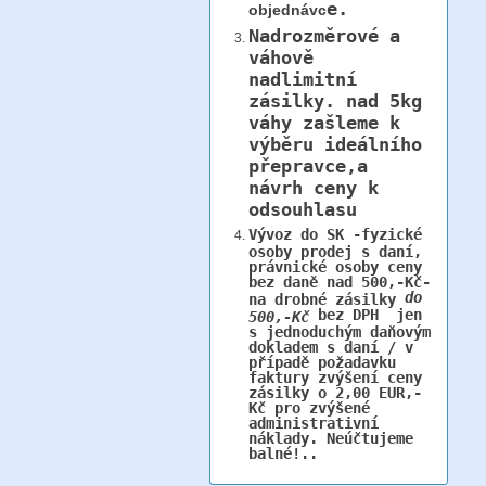
e.
objednávc
Nadrozměrové a
váhově
nadlimitní
zásilky.
nad 5kg
váhy
zašleme k
výběru ideálního
přepravce,a
návrh ceny k
odsouhlasu
Vývoz do SK -fyzické
osoby prodej s daní,
právnické osoby ceny
bez daně nad 500,-Kč-
do
na drobné zásilky
bez DPH jen
500,-Kč
s jednoduchým daňovým
dokladem s daní / v
případě požadavku
faktury zvýšení ceny
zásilky o 2,00 EUR,-
Kč pro zvýšené
administrativní
náklady. Neúčtujeme
balné!..