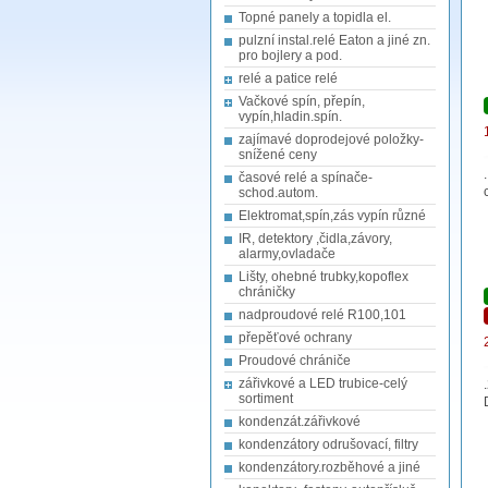
Topné panely a topidla el.
pulzní instal.relé Eaton a jiné zn.
pro bojlery a pod.
relé a patice relé
Vačkové spín, přepín,
vypín,hladin.spín.
zajímavé doprodejové položky-
snížené ceny
časové relé a spínače-
schod.autom.
Elektromat,spín,zás vypín různé
IR, detektory ,čidla,závory,
alarmy,ovladače
Lišty, ohebné trubky,kopoflex
chráničky
nadproudové relé R100,101
přepěťové ochrany
Proudové chrániče
zářivkové a LED trubice-celý
sortiment
kondenzát.zářivkové
kondenzátory odrušovací, filtry
kondenzátory.rozběhové a jiné