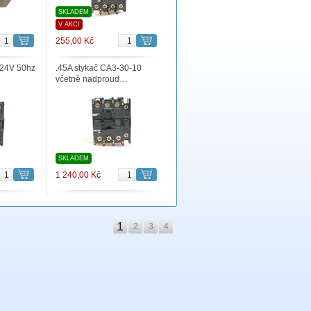
SKLADEM
V AKCI
255,00 Kč
 24V 50hz
.45A stykač CA3-30-10
včetně nadproud…
SKLADEM
1 240,00 Kč
1
2
3
4