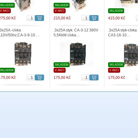
SKLADEM
SKLADEM
V AKCI
V AKCI
SKLADEM
275,00 Kč
215,00 Kč
415,00 Kč
.3x25A -cívka
.3x25A styk. CA-3-12 380V
.3x25A styk-cívka
110V/50hz;CA-3-9-10 …
5,5KkW cívka…
CA3-16-10…
SKLADEM
SKLADEM
SKLADEM
V AKCI
V AKCI
175,00 Kč
175,00 Kč
175,00 Kč