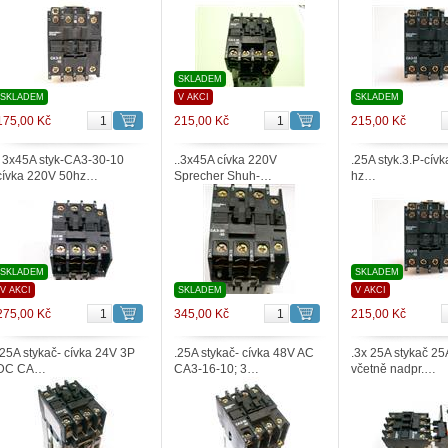
SKLADEM
SKLADEM
V AKCI
SKLADEM
175,00 Kč
215,00 Kč
215,00 Kč
. 3x45A styk-CA3-30-10
..3x45A cívka 220V
.25A styk.3.P-cív
cívka 220V 50hz…
Sprecher Shuh-…
hz…
SKLADEM
SKLADEM
V AKCI
SKLADEM
V AKCI
275,00 Kč
345,00 Kč
215,00 Kč
.25A stykač- cívka 24V 3P
.25A stykač- cívka 48V AC
.3x 25A stykač 2
DC CA…
CA3-16-10; 3…
včetně nadpr.…