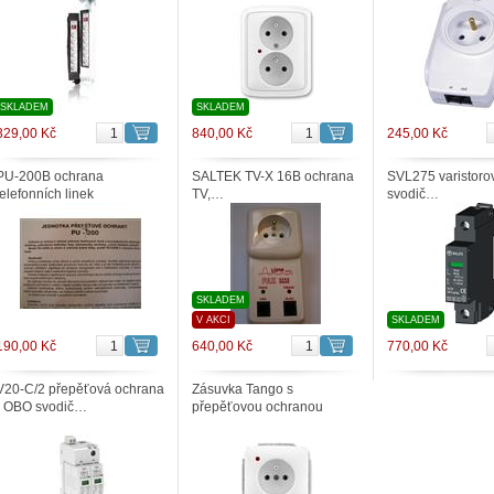
SKLADEM
SKLADEM
329,00 Kč
840,00 Kč
245,00 Kč
PU-200B ochrana
SALTEK TV-X 16B ochrana
SVL275 varistoro
telefonních linek
TV,…
svodič…
SKLADEM
V AKCI
SKLADEM
190,00 Kč
640,00 Kč
770,00 Kč
V20-C/2 přepěťová ochrana
Zásuvka Tango s
- OBO svodič…
přepěťovou ochranou