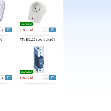
SKLADEM
129,00 Kč
vý
TTV-BC125 svodič přepětí
SKLADEM
690,00 Kč