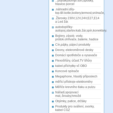
...pojistky,kompl.sort,spodky,
hlavice porcel
.náhradní.díly-
top.těl.kotle,boilery,termost,snímače,
.Žárovky 230V,12V,24V,E27,E14
a Led žár.
autodoplňky-
autopoj,startov.kab.žár,spín,konektory.
Bojlery, zásob. vody,
průtok.ohřívače, baterie, hadice
Cín,pájky, pájecí produkty
Deony, elekroměrové desky
Domácí spotřebiče a vysavače
Flexošňůry, účast.TV šňůry
kabel.příchytky vč OBO
Koncové spínače
Megaphone, hlasitý příposlech
měřící přístroje-elektroměry
Měřiče krevního tlaku a pulzu
Nářadí,spojovací
mat,.šrouby,hmožd
Objímky, patice, držáky
Produkty pro sváření, svorky,
kabel CGZ