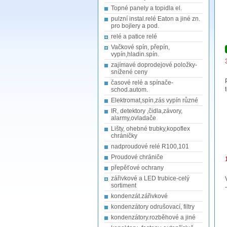
Topné panely a topidla el.
pulzní instal.relé Eaton a jiné zn.
pro bojlery a pod.
relé a patice relé
Vačkové spín, přepín,
vypín,hladin.spín.
zajímavé doprodejové položky-
snížené ceny
časové relé a spínače-
schod.autom.
Elektromat,spín,zás vypín různé
IR, detektory ,čidla,závory,
alarmy,ovladače
Lišty, ohebné trubky,kopoflex
chráničky
nadproudové relé R100,101
Proudové chrániče
přepěťové ochrany
zářivkové a LED trubice-celý
sortiment
kondenzát.zářivkové
kondenzátory odrušovací, filtry
kondenzátory.rozběhové a jiné