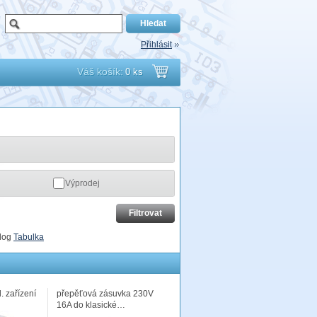
Přihlásit
Váš košík:
0 ks
Přejít
do
košíku
Výprodej
log
Tabulka
. zařízení
přepěťová zásuvka 230V
16A do klasické…