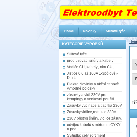
Home
Novinky
Silitové tyče
T
Úvod
KATEGORIE VÝROBKŮ
Silitové tyče
prodlužovací šńůry a kabely
V
Vodiče CU, kabely., oka CU,
Jističe 0,6 až 100A 1-3pólové,-
Din L
F
Elektro Novinky a akční cenově
výhodné položky
zásuvky a vidl 230V-pro
kempingy a venkovní použití
Tří
Zásuvky vypínače a tlačítka 230V
Zásuvky,vidlice,redukce 380V
230V přístroj šnůry, vidlice.zásuv.
odvíječ kabelů s měřením CYKY
a pod.
Svítiidla: celý sortiment