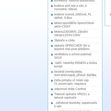
konektory -fastony-autopřísluš.
krabice pod vyp a zás, a
rozvodné, lištové
krabice rozvod, jističové, PL
skříně, S-Box
Motor.spouštěče-SprechShuh
akční CENY
Motory230/380V, Záložní
zdroje12/24V-230V
Stykače a cívky
stykače SPRECHER-SH a
tepelné relé proti přetížení
ventilátory a schod.automat
SA10
.Vařič. nástrčky REMOS a šnůra
kompl
bezdrát zvonky,tabla,
dom.telef,napáj.,přísluš ,tlačítka
čidla pohybu vč místo vyp
č1,soumr.spín, regulace
odporové dráty Canthal
Tlakové spínače VRD21 a
tahové vypínače
. zářivkové tlumivky, zapalovače
k výb.