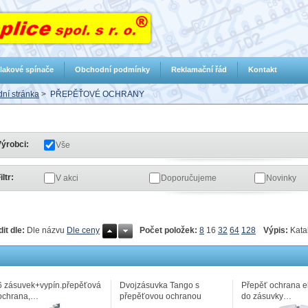
lakové spínače
Obchodní podmínky
Reklamační řád
Kontakt
ní stránka
>
PŘEPĚŤOVÉ OCHRANY
ýrobci:
Vše
iltr:
V akci
Doporučujeme
Novinky
Počet položek:
8
16
32
64
128
Výpis:
Kata
dit dle:
Dle názvu
Dle ceny
6 zásuvek+vypín.přepěťová
Dvojzásuvka Tango s
Přepěť ochrana el
ochrana,…
přepěťovou ochranou
do zásuvky…