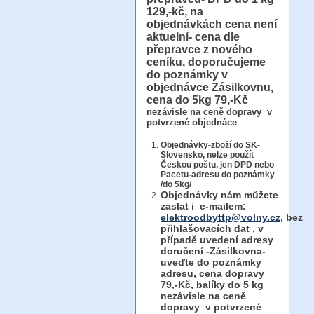
129,-kč, na
objednávkách cena není
aktuelní- cena dle
přepravce z nového
ceníku, doporučujeme
do poznámky v
objednávce Zásilkovnu,
cena do 5kg 79,-Kč
nezávisle na ceně dopravy v
potvrzené objednáce
Objednávky-zboží do SK-
Slovensko, nelze použít
Českou poštu, jen DPD nebo
Pacetu-adresu do poznámky
/do 5kg/
Objednávky
nám můžete
zaslat i e-mailem:
elektroodbyttp@volny.cz
, bez
přihlašovacích dat ,
v
případě uvedení adresy
doručení -Zásilkovna-
uveďte do poznámky
adresu, cena dopravy
79,-Kč, balíky do 5 kg
nezávisle na ceně
dopravy v potvrzené