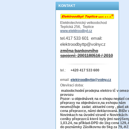
KONTAKT
Elektrotechnický velkoobchod
Teplická 256, Teplice
www.elektroodbyt.cz
tel.417 533 601 email:
elektroodbyttp@volnycz
změna bankovního
spojení: 2001180516 / 2010
tel.:
+420 417 533 600
email:
elektroodbyttp@volny.cz
Otevírací doba:
maloobchodní prodejna elektro tč v ome
provo
Pozor-
u objednávek na e-shopu neplatí c
přepravy na objednávce
,na eshopu nám
neumožňuje zadat aktuelní ceny , platí ak
cena přepravce, námi deklarovaná. Blíže 
Novinkach na úvodní straně v Novinkách-
ceníky přepravců které byly jimi navýšen
1,03.24, na příklad-DPD do 1kg cena 129,-
do poznámky Zásilkovnu do 5kg
za 79,-Kč