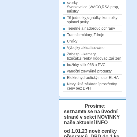
svorky-
Svorkovnice-,WAGO,RSA,prop,
můstky
T6 jednotky,signálky.-kontrolky
spínací prvky
Tepelné a nadproud.ochrany
Transformátory, Zdroje
Uhlíky
Výbojky-aktualisováno
Zabezp. - kamery,
bzučák,sirenky, kódovací.zařízení
bužírky silik-068 a PVC
vánoční zlevněné produkty
Elektrohydraulický motor ELHA
Nevyužité základní prostředky
ceny bez DPH
Prosíme:
seznamte se na úvodní
straně v sekcí NOVINKY
naše aktuelní INFO
od 1.01.23
nové ceníky
přepravců- DPD do 1 kg