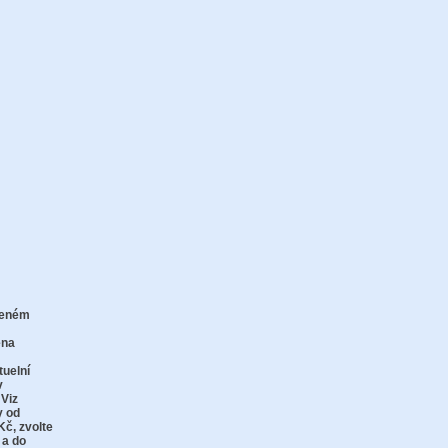
zeném
zu
ena
tuelní
v
 Viz
y od
Kč,
zvolte
 a do