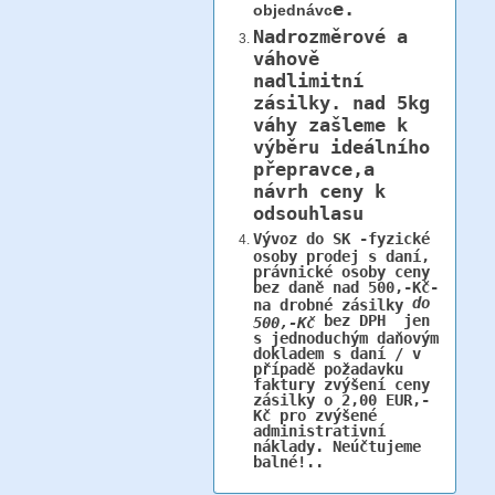
e.
objednávc
Nadrozměrové a
váhově
nadlimitní
zásilky.
nad 5kg
váhy
zašleme k
výběru ideálního
přepravce,a
návrh ceny k
odsouhlasu
Vývoz do SK -fyzické
osoby prodej s daní,
právnické osoby ceny
bez daně nad 500,-Kč-
do
na drobné zásilky
bez DPH jen
500,-Kč
s jednoduchým daňovým
dokladem s daní / v
případě požadavku
faktury zvýšení ceny
zásilky o 2,00 EUR,-
Kč pro zvýšené
administrativní
náklady. Neúčtujeme
balné!..