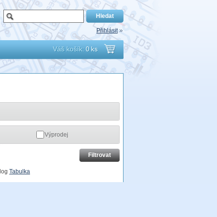
Přihlásit
Váš košík:
0 ks
Přejít
do
košíku
Výprodej
log
Tabulka