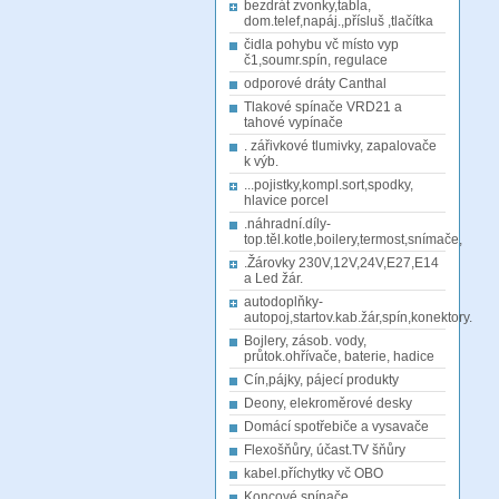
bezdrát zvonky,tabla,
dom.telef,napáj.,přísluš ,tlačítka
čidla pohybu vč místo vyp
č1,soumr.spín, regulace
odporové dráty Canthal
Tlakové spínače VRD21 a
tahové vypínače
. zářivkové tlumivky, zapalovače
k výb.
...pojistky,kompl.sort,spodky,
hlavice porcel
.náhradní.díly-
top.těl.kotle,boilery,termost,snímače,
.Žárovky 230V,12V,24V,E27,E14
a Led žár.
autodoplňky-
autopoj,startov.kab.žár,spín,konektory.
Bojlery, zásob. vody,
průtok.ohřívače, baterie, hadice
Cín,pájky, pájecí produkty
Deony, elekroměrové desky
Domácí spotřebiče a vysavače
Flexošňůry, účast.TV šňůry
kabel.příchytky vč OBO
Koncové spínače