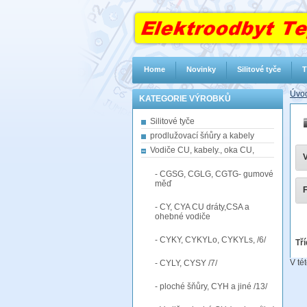
Home
Novinky
Silitové tyče
T
Úvod
KATEGORIE VÝROBKŮ
Silitové tyče
prodlužovací šńůry a kabely
Vodiče CU, kabely., oka CU,
V
- CGSG, CGLG, CGTG- gumové
měď
F
- CY, CYA CU dráty,CSA a
ohebné vodiče
- CYKY, CYKYLo, CYKYLs, /6/
Tří
V té
- CYLY, CYSY /7/
- ploché šňůry, CYH a jiné /13/