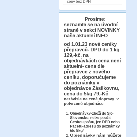
ceny bez DPH
Prosíme:
seznamte se na úvodní
straně v sekcí NOVINKY
naše aktuelní INFO
od 1.01.23
nové ceníky
přepravců- DPD do 1 kg
129,-kč, na
objednávkách cena není
aktuelní- cena dle
přepravce z nového
ceníku, doporučujeme
do poznámky v
objednávce Zásilkovnu,
cena do 5kg 79,-Kč
nezávisle na ceně dopravy v
potvrzené objednáce
Objednávky-zboží do SK-
Slovensko, nelze použít
Českou poštu, jen DPD nebo
Pacetu-adresu do poznámky
/do 5kg/
Objednávky
nám můžete