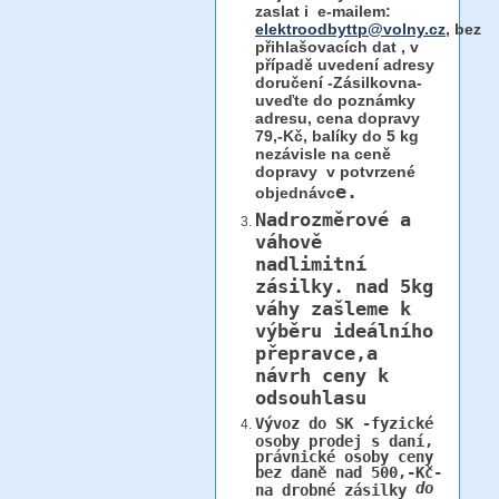
zaslat i e-mailem:
elektroodbyttp@volny.cz
, bez
přihlašovacích dat ,
v
případě uvedení adresy
doručení -Zásilkovna-
uveďte do poznámky
adresu, cena dopravy
79,-Kč, balíky do 5 kg
nezávisle na ceně
dopravy v potvrzené
e.
objednávc
Nadrozměrové a
váhově
nadlimitní
zásilky.
nad 5kg
váhy
zašleme k
výběru ideálního
přepravce,a
návrh ceny k
odsouhlasu
Vývoz do SK -fyzické
osoby prodej s daní,
právnické osoby ceny
bez daně nad 500,-Kč-
do
na drobné zásilky