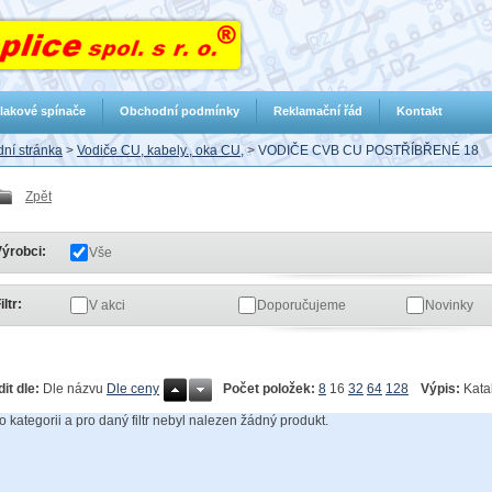
lakové spínače
Obchodní podmínky
Reklamační řád
Kontakt
ní stránka
>
Vodiče CU, kabely., oka CU,
>
VODIČE CVB CU POSTŘÍBŘENÉ 18
Zpět
ýrobci:
Vše
iltr:
V akci
Doporučujeme
Novinky
Počet položek:
8
16
32
64
128
Výpis:
Kata
dit dle:
Dle názvu
Dle ceny
to kategorii a pro daný filtr nebyl nalezen žádný produkt.