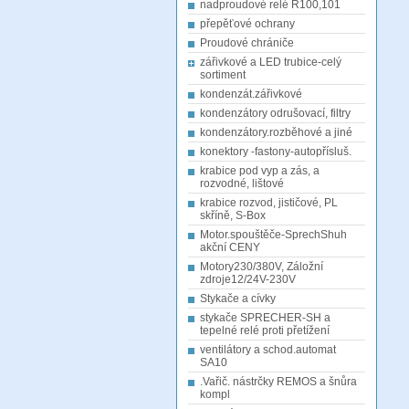
nadproudové relé R100,101
přepěťové ochrany
Proudové chrániče
zářivkové a LED trubice-celý
sortiment
kondenzát.zářivkové
kondenzátory odrušovací, filtry
kondenzátory.rozběhové a jiné
konektory -fastony-autopřísluš.
krabice pod vyp a zás, a
rozvodné, lištové
krabice rozvod, jističové, PL
skříně, S-Box
Motor.spouštěče-SprechShuh
akční CENY
Motory230/380V, Záložní
zdroje12/24V-230V
Stykače a cívky
stykače SPRECHER-SH a
tepelné relé proti přetížení
ventilátory a schod.automat
SA10
.Vařič. nástrčky REMOS a šnůra
kompl