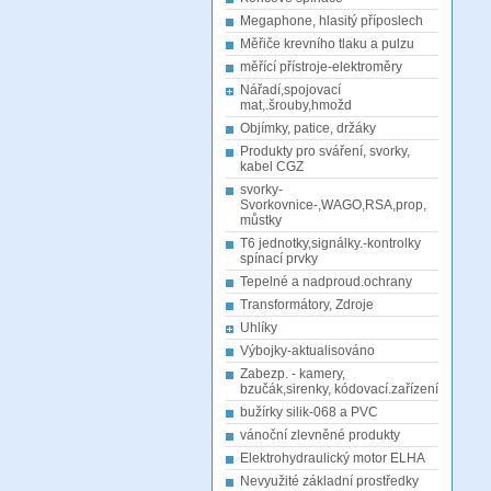
Megaphone, hlasitý příposlech
Měřiče krevního tlaku a pulzu
měřící přístroje-elektroměry
Nářadí,spojovací
mat,.šrouby,hmožd
Objímky, patice, držáky
Produkty pro sváření, svorky,
kabel CGZ
svorky-
Svorkovnice-,WAGO,RSA,prop,
můstky
T6 jednotky,signálky.-kontrolky
spínací prvky
Tepelné a nadproud.ochrany
Transformátory, Zdroje
Uhlíky
Výbojky-aktualisováno
Zabezp. - kamery,
bzučák,sirenky, kódovací.zařízení
bužírky silik-068 a PVC
vánoční zlevněné produkty
Elektrohydraulický motor ELHA
Nevyužité základní prostředky