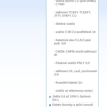
- Vodiče ploché CU (pod omítku)
- CYWD
- sdělovací TCEKY, TCEKFY,
JYTY, SYKFY, CU
- Stíněné vodiče
- vodiče CVB CU postříbřené 18
- Kabelová oka-CU,Al,Cupal
podl. /10/
- CMSM ,CMFM vícežil.sdělovací
/9/
- Páskové vodiče PNLY /12/
- sdělovací Uš, Lauš, pocínované
/14/
- Koaxiální kabely /11/
- vodiče se silikonovou isolací
Jističe 0,6 až 100A 1-3pólové,-
Din L
Elektro Novinky a akční cenově