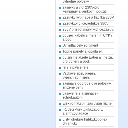
výhodné položky
zásuvky a vidl 230V-pro
kempingy a venkovní použití
Zásuvky vypínače a tlačítka 230V
Zásuvky,vidlice,redukce 380V
230V přístroj šnůry, vidlice.zásuv.
odvíječ kabelů s měřením CYKY
a pod.
Svítiidla: celý sortiment
Topné panely a topidla el.
pulzní instal.relé Eaton a jiné zn.
pro bojlery a pod.
relé a patice relé
Vačkové spín, přepín,
vypín,hladin.spín.
zajímavé doprodejové položky-
snížené ceny
časové relé a spínače-
schod.autom.
Elektromat,spín,zás vypín různé
IR, detektory ,čidla,závory,
alarmy,ovladače
Lišty, ohebné trubky,kopoflex
chráničky