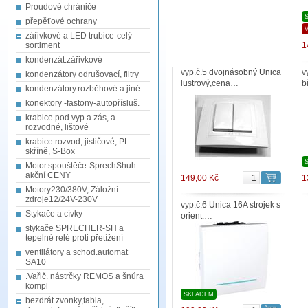
Proudové chrániče
přepěťové ochrany
zářivkové a LED trubice-celý
sortiment
1
kondenzát.zářivkové
vyp.č.5 dvojnásobný Unica
v
kondenzátory odrušovací, filtry
lustrový,cena…
b
kondenzátory.rozběhové a jiné
konektory -fastony-autopřísluš.
krabice pod vyp a zás, a
rozvodné, lištové
krabice rozvod, jističové, PL
skříně, S-Box
Motor.spouštěče-SprechShuh
akční CENY
149,00 Kč
1
Motory230/380V, Záložní
zdroje12/24V-230V
vyp.č.6 Unica 16A strojek s
Stykače a cívky
orient.…
stykače SPRECHER-SH a
tepelné relé proti přetížení
ventilátory a schod.automat
SA10
.Vařič. nástrčky REMOS a šnůra
kompl
SKLADEM
bezdrát zvonky,tabla,