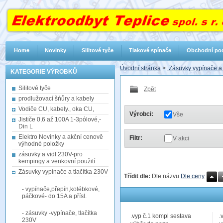
Home
Novinky
Silitové tyče
Tlakové spínače
Obchodní po
Úvodní stránka
>
Zásuvky vypínače a 
KATEGORIE VÝROBKŮ
Silitové tyče
Zpět
prodlužovací šńůry a kabely
Vodiče CU, kabely., oka CU,
Výrobci:
Vše
Jističe 0,6 až 100A 1-3pólové,-
Din L
Elektro Novinky a akční cenově
Filtr:
V akci
výhodné položky
zásuvky a vidl 230V-pro
kempingy a venkovní použití
Zásuvky vypínače a tlačítka 230V
Třídit dle:
Dle názvu
Dle ceny
- vypínače,přepín,kolébkové,
páčkové- do 15A a přísl.
- zásuvky -vypínače, tlačítka
.vyp č.1 kompl sestava
.
230V