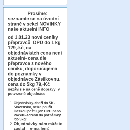
Prosíme:
seznamte se na úvodní
straně v sekcí NOVINKY
naše aktuelní INFO
od 1.01.23
nové ceníky
přepravců- DPD do 1 kg
129,-kč, na
objednávkách cena není
aktuelní- cena dle
přepravce z nového
ceníku, doporučujeme
do poznámky v
objednávce Zásilkovnu,
cena do 5kg 79,-Kč
nezávisle na ceně dopravy v
potvrzené objednáce
Objednávky-zboží do SK-
Slovensko, nelze použít
Českou poštu, jen DPD nebo
Pacetu-adresu do poznámky
/do 5kg/
Objednávky
nám můžete
zaslat i e-mailem: