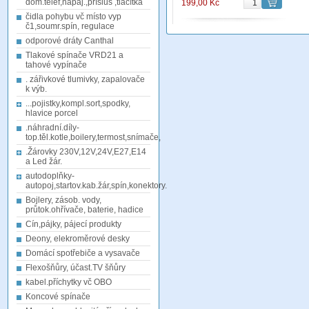
dom.telef,napáj.,přísluš ,tlačítka
199,00 Kč
čidla pohybu vč místo vyp
č1,soumr.spín, regulace
odporové dráty Canthal
Tlakové spínače VRD21 a
tahové vypínače
. zářivkové tlumivky, zapalovače
k výb.
...pojistky,kompl.sort,spodky,
hlavice porcel
.náhradní.díly-
top.těl.kotle,boilery,termost,snímače,
.Žárovky 230V,12V,24V,E27,E14
a Led žár.
autodoplňky-
autopoj,startov.kab.žár,spín,konektory.
Bojlery, zásob. vody,
průtok.ohřívače, baterie, hadice
Cín,pájky, pájecí produkty
Deony, elekroměrové desky
Domácí spotřebiče a vysavače
Flexošňůry, účast.TV šňůry
kabel.příchytky vč OBO
Koncové spínače