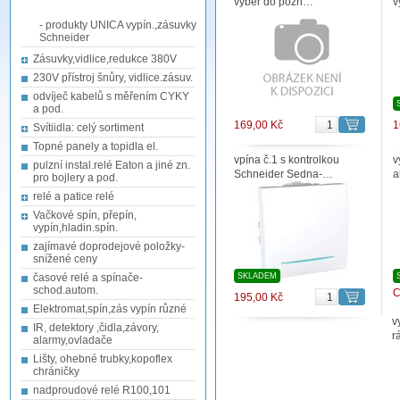
výběr do pozn…
v
- produkty UNICA vypín.,zásuvky
Schneider
Zásuvky,vidlice,redukce 380V
230V přístroj šnůry, vidlice.zásuv.
odvíječ kabelů s měřením CYKY
a pod.
169,00 Kč
1
Svítiidla: celý sortiment
Topné panely a topidla el.
vpína č.1 s kontrolkou
v
pulzní instal.relé Eaton a jiné zn.
Schneider Sedna-…
a
pro bojlery a pod.
relé a patice relé
Vačkové spín, přepín,
vypín,hladin.spín.
zajímavé doprodejové položky-
snížené ceny
časové relé a spínače-
SKLADEM
schod.autom.
C
195,00 Kč
Elektromat,spín,zás vypín různé
v
IR, detektory ,čidla,závory,
r
alarmy,ovladače
Lišty, ohebné trubky,kopoflex
chráničky
nadproudové relé R100,101