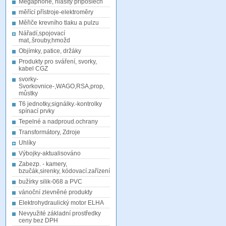
Megaphone, hlasitý příposlech
měřící přístroje-elektroměry
Měřiče krevního tlaku a pulzu
Nářadí,spojovací
mat,.šrouby,hmožd
Objímky, patice, držáky
Produkty pro sváření, svorky,
kabel CGZ
svorky-
Svorkovnice-,WAGO,RSA,prop,
můstky
T6 jednotky,signálky.-kontrolky
spínací prvky
Tepelné a nadproud.ochrany
Transformátory, Zdroje
Uhlíky
Výbojky-aktualisováno
Zabezp. - kamery,
bzučák,sirenky, kódovací.zařízení
bužírky silik-068 a PVC
vánoční zlevněné produkty
Elektrohydraulický motor ELHA
Nevyužité základní prostředky
ceny bez DPH