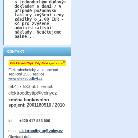
s jednoduchým daňovým
dokladem s daní / v
případě požadavku
faktury zvýšení ceny
zásilky o 2,00 EUR,-
Kč pro zvýšené
administrativní
náklady. Neúčtujeme
balné!..
KONTAKT
Elektrotechnický velkoobchod
Teplická 256, Teplice
www.elektroodbyt.cz
tel.417 533 601 email:
elektroodbyttp@volnycz
změna bankovního
spojení: 2001180516 / 2010
tel.:
+420 417 533 600
email:
elektroodbyttp@volny.cz
Otevírací doba: