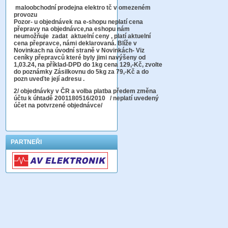
maloobchodní prodejna elektro tč v omezeném
provozu
Pozor-
u objednávek na e-shopu neplatí cena
přepravy na objednávce
,na eshopu nám
neumožňuje zadat aktuelní ceny , platí aktuelní
cena přepravce, námi deklarovaná. Blíže v
Novinkach na úvodní straně v Novinkách- Viz
ceníky přepravců které byly jimi navýšeny od
1,03.24, na příklad-DPD do 1kg cena 129,-Kč,
zvolte
do poznámky Zásilkovnu do 5kg
za 79,-Kč a do
pozn uveďte její adresu .
2
/ objednávky v ČR a volba platba předem změna
účtu k úhtadě 2001180516/2010
/ neplatí uvedený
účet na potvrzené objednávce/
PARTNEŘI