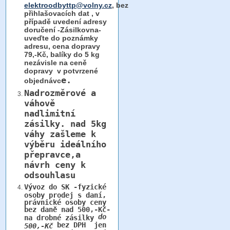
elektroodbyttp@volny.cz
, bez
přihlašovacích dat ,
v
případě uvedení adresy
doručení -Zásilkovna-
uveďte do poznámky
adresu, cena dopravy
79,-Kč, balíky do 5 kg
nezávisle na ceně
dopravy v potvrzené
e.
objednávc
Nadrozměrové a
váhově
nadlimitní
zásilky.
nad 5kg
váhy
zašleme k
výběru ideálního
přepravce,a
návrh ceny k
odsouhlasu
Vývoz do SK -fyzické
osoby prodej s daní,
právnické osoby ceny
bez daně nad 500,-Kč-
do
na drobné zásilky
bez DPH jen
500,-Kč