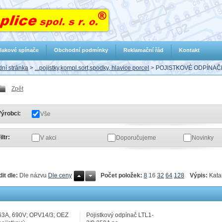
lakové spínače
Obchodní podmínky
Reklamační řád
Kontakt
ní stránka
>
...pojistky,kompl.sort,spodky, hlavice porcel
>
POJISTKOVÉ ODPÍNAČ
Zpět
ýrobci:
Vše
iltr:
V akci
Doporučujeme
Novinky
Počet položek:
8
16
32
64
128
Výpis:
Kata
dit dle:
Dle názvu
Dle ceny
63A, 690V; OPV14/3; OEZ
Pojistkový odpínač LTL1-