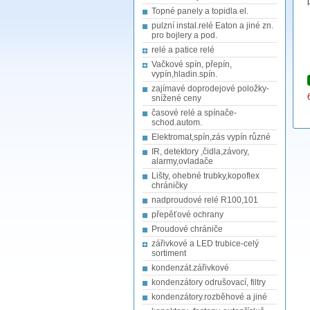
Topné panely a topidla el.
pulzní instal.relé Eaton a jiné zn.
pro bojlery a pod.
relé a patice relé
Vačkové spín, přepín,
vypín,hladin.spín.
zajímavé doprodejové položky-
snížené ceny
časové relé a spínače-
schod.autom.
Elektromat,spín,zás vypín různé
IR, detektory ,čidla,závory,
alarmy,ovladače
Lišty, ohebné trubky,kopoflex
chráničky
nadproudové relé R100,101
přepěťové ochrany
Proudové chrániče
zářivkové a LED trubice-celý
sortiment
kondenzát.zářivkové
kondenzátory odrušovací, filtry
kondenzátory.rozběhové a jiné