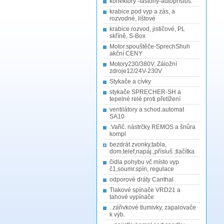
konektory -fastony-autopřísluš.
krabice pod vyp a zás, a
rozvodné, lištové
krabice rozvod, jističové, PL
skříně, S-Box
Motor.spouštěče-SprechShuh
akční CENY
Motory230/380V, Záložní
zdroje12/24V-230V
Stykače a cívky
stykače SPRECHER-SH a
tepelné relé proti přetížení
ventilátory a schod.automat
SA10
.Vařič. nástrčky REMOS a šnůra
kompl
bezdrát zvonky,tabla,
dom.telef,napáj.,přísluš ,tlačítka
čidla pohybu vč místo vyp
č1,soumr.spín, regulace
odporové dráty Canthal
Tlakové spínače VRD21 a
tahové vypínače
. zářivkové tlumivky, zapalovače
k výb.