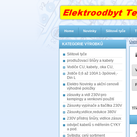
Home
Novinky
Silitové tyče
T
Úvod
KATEGORIE VÝROBKŮ
Silitové tyče
prodlužovací šńůry a kabely
Vodiče CU, kabely., oka CU,
V
Jističe 0,6 až 100A 1-3pólové,-
Din L
Elektro Novinky a akční cenově
F
výhodné položky
zásuvky a vidl 230V-pro
kempingy a venkovní použití
Zásuvky vypínače a tlačítka 230V
Tří
Zásuvky,vidlice,redukce 380V
230V přístroj šnůry, vidlice.zásuv.
odvíječ kabelů s měřením CYKY
a pod.
Svítiidla: celý sortiment