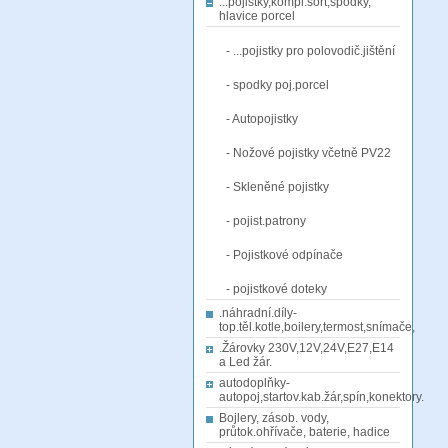
...pojistky,kompl.sort,spodky,
hlavice porcel
- ...pojistky pro polovodič.jištění
- spodky poj.porcel
- Autopojistky
- Nožové pojistky včetně PV22
- Skleněné pojistky
- pojist.patrony
- Pojistkové odpínače
- pojistkové doteky
.náhradní.díly-
top.těl.kotle,boilery,termost,snímače,
.Žárovky 230V,12V,24V,E27,E14
a Led žár.
autodoplňky-
autopoj,startov.kab.žár,spín,konektory.
Bojlery, zásob. vody,
průtok.ohřívače, baterie, hadice