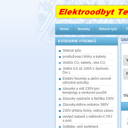
Home
Novinky
Silitové tyče
T
Úvod
KATEGORIE VÝROBKŮ
Silitové tyče
prodlužovací šńůry a kabely
V
Vodiče CU, kabely., oka CU,
Jističe 0,6 až 100A 1-3pólové,-
Din L
F
Elektro Novinky a akční cenově
výhodné položky
zásuvky a vidl 230V-pro
kempingy a venkovní použití
Tří
Zásuvky vypínače a tlačítka 230V
Zásuvky,vidlice,redukce 380V
230V přístroj šnůry, vidlice.zásuv.
odvíječ kabelů s měřením CYKY
a pod.
Svítiidla: celý sortiment