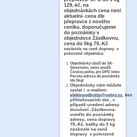
129,-kč, na
objednávkách cena není
aktuelní- cena dle
přepravce z nového
ceníku, doporučujeme
do poznámky v
objednávce Zásilkovnu,
cena do 5kg 79,-Kč
nezávisle na ceně dopravy v
potvrzené objednáce
Objednávky-zboží do SK-
Slovensko, nelze použít
Českou poštu, jen DPD nebo
Pacetu-adresu do poznámky
/do 5kg/
Objednávky
nám můžete
zaslat i e-mailem:
elektroodbyttp@volny.cz
, bez
přihlašovacích dat ,
v
případě uvedení adresy
doručení -Zásilkovna-
uveďte do poznámky
adresu, cena dopravy
79,-Kč, balíky do 5 kg
nezávisle na ceně
dopravy v potvrzené