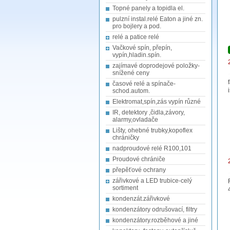
Topné panely a topidla el.
pulzní instal.relé Eaton a jiné zn.
pro bojlery a pod.
relé a patice relé
Vačkové spín, přepín,
vypín,hladin.spín.
zajímavé doprodejové položky-
snížené ceny
časové relé a spínače-
schod.autom.
Elektromat,spín,zás vypín různé
IR, detektory ,čidla,závory,
alarmy,ovladače
Lišty, ohebné trubky,kopoflex
chráničky
nadproudové relé R100,101
Proudové chrániče
přepěťové ochrany
zářivkové a LED trubice-celý
sortiment
kondenzát.zářivkové
kondenzátory odrušovací, filtry
kondenzátory.rozběhové a jiné