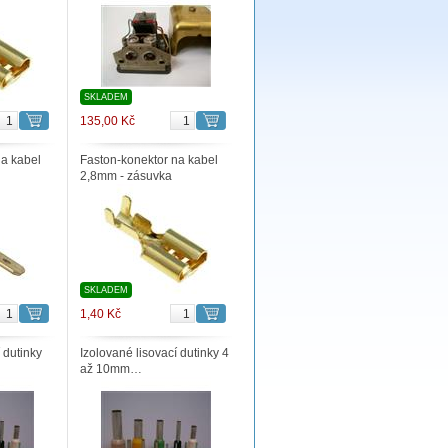
SKLADEM
135,00 Kč
na kabel
Faston-konektor na kabel
2,8mm - zásuvka
SKLADEM
1,40 Kč
 dutinky
Izolované lisovací dutinky 4
až 10mm…