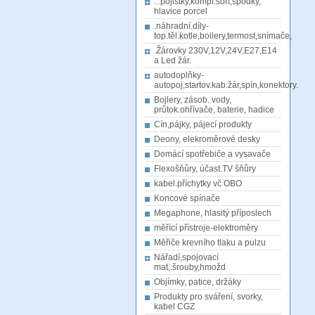
...pojistky,kompl.sort,spodky,
hlavice porcel
.náhradní.díly-
top.těl.kotle,boilery,termost,snímače,
.Žárovky 230V,12V,24V,E27,E14
a Led žár.
autodoplňky-
autopoj,startov.kab.žár,spín,konektory.
Bojlery, zásob. vody,
průtok.ohřívače, baterie, hadice
Cín,pájky, pájecí produkty
Deony, elekroměrové desky
Domácí spotřebiče a vysavače
Flexošňůry, účast.TV šňůry
kabel.příchytky vč OBO
Koncové spínače
Megaphone, hlasitý příposlech
měřící přístroje-elektroměry
Měřiče krevního tlaku a pulzu
Nářadí,spojovací
mat,.šrouby,hmožd
Objímky, patice, držáky
Produkty pro sváření, svorky,
kabel CGZ