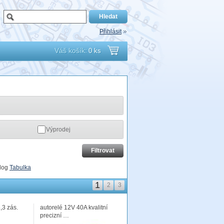
Přihlásit
Váš košík:
0 ks
Přejít
do
košíku
Výprodej
log
Tabulka
1
2
3
,3 zás.
autorelé 12V 40A kvalitní
precizní …