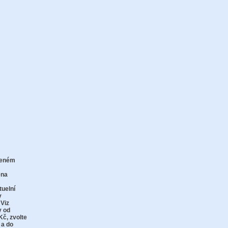
zeném
zu
ena
tuelní
v
 Viz
y od
Kč,
zvolte
 a do