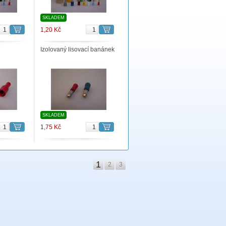
SKLADEM
1,20 Kč
Izolovaný lisovací banánek
SKLADEM
1,75 Kč
1
2
3