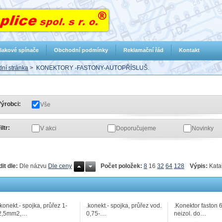
lakové spínače
Obchodní podmínky
Reklamační řád
Kontakt
ní stránka
>
KONEKTORY -FASTONY-AUTOPŘÍSLUŠ.
ýrobci:
Vše
iltr:
V akci
Doporučujeme
Novinky
Počet položek:
8
16
32
64
128
Výpis:
Kata
dit dle:
Dle názvu
Dle ceny
.konekt.- spojka, průřez 1-
.konekt.- spojka, průřez vod.
.Konektor faston 6
2,5mm2,…
0,75-…
neizol. do…