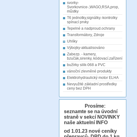
svorky-
Svorkovnice-,WAGO,RSA,prop,
můstky
T6 jednotky,signálky.-kontrolky
spínací prvky
Tepelné a nadproud.ochrany
Transformátory, Zdroje
Uhlíky
Výbojky-aktualisováno
Zabezp. - kamery,
bzučák,sirenky, kódovací.zařízení
bužírky silik-068 a PVC
vánoční zlevněné produkty
Elektrohydraulický motor ELHA
Nevyužité základní prostředky
ceny bez DPH
Prosíme:
seznamte se na úvodní
straně v sekcí NOVINKY
naše aktuelní INFO
od 1.01.23
nové ceníky
přepravců- DPD do 1 kg