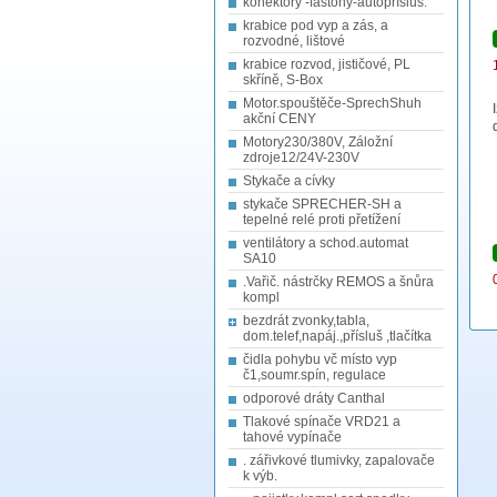
konektory -fastony-autopřísluš.
krabice pod vyp a zás, a
rozvodné, lištové
krabice rozvod, jističové, PL
skříně, S-Box
Motor.spouštěče-SprechShuh
akční CENY
Motory230/380V, Záložní
zdroje12/24V-230V
Stykače a cívky
stykače SPRECHER-SH a
tepelné relé proti přetížení
ventilátory a schod.automat
SA10
.Vařič. nástrčky REMOS a šnůra
kompl
bezdrát zvonky,tabla,
dom.telef,napáj.,přísluš ,tlačítka
čidla pohybu vč místo vyp
č1,soumr.spín, regulace
odporové dráty Canthal
Tlakové spínače VRD21 a
tahové vypínače
. zářivkové tlumivky, zapalovače
k výb.