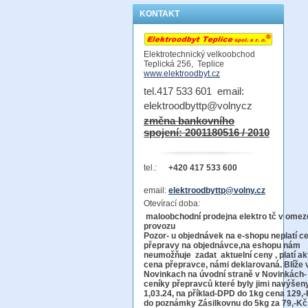
KONTAKT
Elektrotechnický velkoobchod
Teplická 256, Teplice
www.elektroodbyt.cz
tel.417 533 601 email:
elektroodbyttp@volnycz
změna bankovního
spojení: 2001180516 / 2010
tel.:
+420 417 533 600
email:
elektroodbyttp@volny.cz
Otevírací doba:
maloobchodní prodejna elektro tč v ome
provo
Pozor-
u objednávek na e-shopu neplatí c
přepravy na objednávce
,na eshopu nám
neumožňuje zadat aktuelní ceny , platí ak
cena přepravce, námi deklarovaná. Blíže 
Novinkach na úvodní straně v Novinkách-
ceníky přepravců které byly jimi navýšen
1,03.24, na příklad-DPD do 1kg cena 129,-
do poznámky Zásilkovnu do 5kg
za 79,-Kč