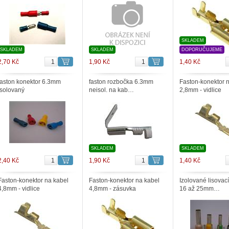
SKLADEM
SKLADEM
SKLADEM
DOPORUČUJEME
2,70 Kč
1,90 Kč
1,40 Kč
faston konektor 6.3mm
faston rozbočka 6.3mm
Faston-konektor 
isolovaný
neisol. na kab…
2,8mm - vidlice
SKLADEM
SKLADEM
2,40 Kč
1,90 Kč
1,40 Kč
Faston-konektor na kabel
Faston-konektor na kabel
Izolované lisovací
4,8mm - vidlice
4,8mm - zásuvka
16 až 25mm…