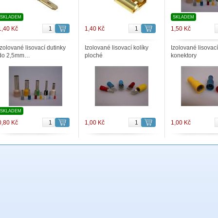
SKLADEM
SKLADEM
1,40 Kč
1,40 Kč
1,50 Kč
Izolované lisovací dutinky
Izolované lisovací kolíky
Izolované lisovací
do 2,5mm…
ploché
konektory
SKLADEM
0,80 Kč
1,00 Kč
1,00 Kč