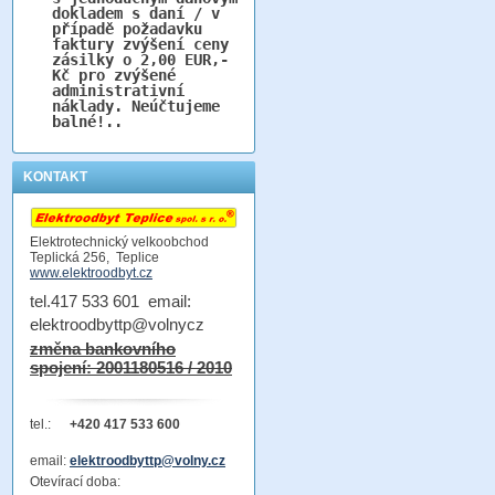
dokladem s daní / v
případě požadavku
faktury zvýšení ceny
zásilky o 2,00 EUR,-
Kč pro zvýšené
administrativní
náklady. Neúčtujeme
balné!..
KONTAKT
Elektrotechnický velkoobchod
Teplická 256, Teplice
www.elektroodbyt.cz
tel.417 533 601 email:
elektroodbyttp@volnycz
změna bankovního
spojení: 2001180516 / 2010
tel.:
+420 417 533 600
email:
elektroodbyttp@volny.cz
Otevírací doba: