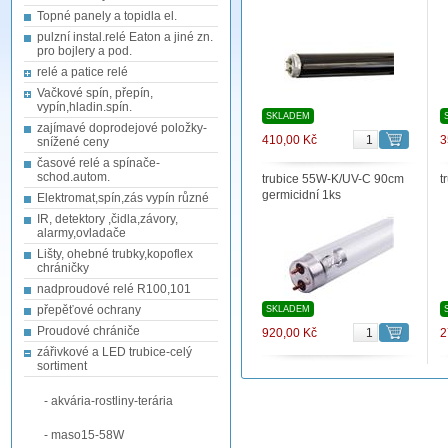
Topné panely a topidla el.
pulzní instal.relé Eaton a jiné zn.
pro bojlery a pod.
relé a patice relé
Vačkové spín, přepín,
vypín,hladin.spín.
SKLADEM
zajímavé doprodejové položky-
410,00 Kč
3
snížené ceny
časové relé a spínače-
schod.autom.
trubice 55W-K/UV-C 90cm
t
germicidní 1ks
Elektromat,spín,zás vypín různé
IR, detektory ,čidla,závory,
alarmy,ovladače
Lišty, ohebné trubky,kopoflex
chráničky
nadproudové relé R100,101
přepěťové ochrany
SKLADEM
Proudové chrániče
920,00 Kč
2
zářivkové a LED trubice-celý
sortiment
- akvária-rostliny-terária
- maso15-58W