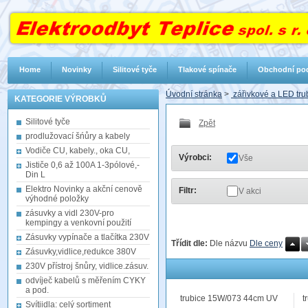
Home
Novinky
Silitové tyče
Tlakové spínače
Obchodní po
Úvodní stránka
>
zářivkové a LED trub
KATEGORIE VÝROBKŮ
Silitové tyče
Zpět
prodlužovací šńůry a kabely
Vodiče CU, kabely., oka CU,
Výrobci:
Vše
Jističe 0,6 až 100A 1-3pólové,-
Din L
Elektro Novinky a akční cenově
Filtr:
V akci
výhodné položky
zásuvky a vidl 230V-pro
kempingy a venkovní použití
Zásuvky vypínače a tlačítka 230V
Třídit dle:
Dle názvu
Dle ceny
Zásuvky,vidlice,redukce 380V
230V přístroj šnůry, vidlice.zásuv.
odvíječ kabelů s měřením CYKY
a pod.
trubice 15W/073 44cm UV
t
Svítiidla: celý sortiment