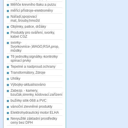
Měřiče krevního tlaku a pulzu
měřící přístroje-elektroměry
Nářadí,spojovací
mat,.šrouby,hmožd
Objímky, patice, držáky
Produkty pro sváření, svorky,
kabel CGZ
svorky-
Svorkovnice-,WAGO,RSA,prop,
můstky
T6 jednotky,signálky.-kontrolky
spínací prvky
Tepelné a nadproud.ochrany
Transformátory, Zdroje
Uhlíky
Výbojky-aktualisováno
Zabezp. - kamery,
bzučák,sirenky, kódovací.zařízení
bužírky silik-068 a PVC
vánoční zlevněné produkty
Elektrohydraulický motor ELHA
Nevyužité základní prostředky
ceny bez DPH