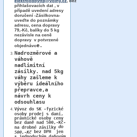
elektroodbyttp@volny.cz
, bez
přihlašovacích dat ,
v
případě uvedení adresy
doručení -Zásilkovna-
uveďte do poznámky
adresu, cena dopravy
79,-Kč, balíky do 5 kg
nezávisle na ceně
dopravy v potvrzené
e.
objednávc
Nadrozměrové a
váhově
nadlimitní
zásilky.
nad 5kg
váhy
zašleme k
výběru ideálního
přepravce,a
návrh ceny k
odsouhlasu
Vývoz do SK -fyzické
osoby prodej s daní,
právnické osoby ceny
bez daně nad 500,-Kč-
do
na drobné zásilky
bez DPH jen
500,-Kč
s jednoduchým daňovým