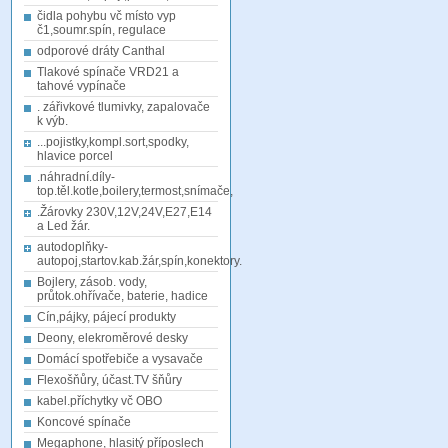
čidla pohybu vč místo vyp
č1,soumr.spín, regulace
odporové dráty Canthal
Tlakové spínače VRD21 a
tahové vypínače
. zářivkové tlumivky, zapalovače
k výb.
...pojistky,kompl.sort,spodky,
hlavice porcel
.náhradní.díly-
top.těl.kotle,boilery,termost,snímače,
.Žárovky 230V,12V,24V,E27,E14
a Led žár.
autodoplňky-
autopoj,startov.kab.žár,spín,konektory.
Bojlery, zásob. vody,
průtok.ohřívače, baterie, hadice
Cín,pájky, pájecí produkty
Deony, elekroměrové desky
Domácí spotřebiče a vysavače
Flexošňůry, účast.TV šňůry
kabel.příchytky vč OBO
Koncové spínače
Megaphone, hlasitý příposlech