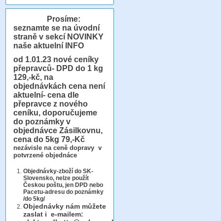
Prosíme:
seznamte se na úvodní
straně v sekcí NOVINKY
naše aktuelní INFO
od 1.01.23
nové ceníky
přepravců- DPD do 1 kg
129,-kč, na
objednávkách cena není
aktuelní- cena dle
přepravce z nového
ceníku, doporučujeme
do poznámky v
objednávce Zásilkovnu,
cena do 5kg 79,-Kč
nezávisle na ceně dopravy v
potvrzené objednáce
Objednávky-zboží do SK-
Slovensko, nelze použít
Českou poštu, jen DPD nebo
Pacetu-adresu do poznámky
/do 5kg/
Objednávky
nám můžete
zaslat i e-mailem: