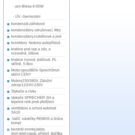
- pro tělesa 8-65W
- ÚV -Germicidní
kondenzát.zářivkové
kondenzátory odrušovací, filtry
kondenzátory.rozběhové a jiné
konektory -fastony-autopřísluš.
krabice pod vyp a zás, a
rozvodné, lištové
krabice rozvod, jističové, PL
skříně, S-Box
Motor.spouštěče-SprechShuh
akční CENY
Motory230/380V, Záložní
zdroje12/24V-230V
Stykače a cívky
stykače SPRECHER-SH a
tepelné relé proti přetížení
ventilátory a schod.automat
SA10
.Vařič. nástrčky REMOS a šnůra
kompl
bezdrát zvonky,tabla,
dom.telef,napáj.,přísluš ,tlačítka