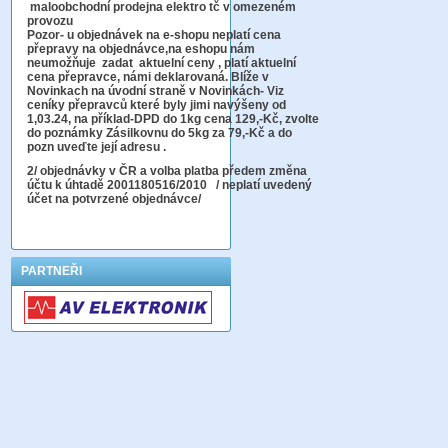
maloobchodní prodejna elektro tč v omezeném
provozu
Pozor-
u objednávek na e-shopu neplatí cena
přepravy na objednávce
,na eshopu nám
neumožňuje zadat aktuelní ceny , platí aktuelní
cena přepravce, námi deklarovaná. Blíže v
Novinkach na úvodní straně v Novinkách- Viz
ceníky přepravců které byly jimi navýšeny od
1,03.24, na příklad-DPD do 1kg cena 129,-Kč,
zvolte
do poznámky Zásilkovnu do 5kg
za 79,-Kč a do
pozn uveďte její adresu .
2
/ objednávky v ČR a volba platba předem změna
účtu k úhtadě 2001180516/2010
/ neplatí uvedený
účet na potvrzené objednávce/
PARTNEŘI