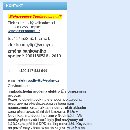
KONTAKT
Elektrotechnický velkoobchod
Teplická 256, Teplice
www.elektroodbyt.cz
tel.417 533 601 email:
elektroodbyttp@volnycz
změna bankovního
spojení: 2001180516 / 2010
tel.:
+420 417 533 600
email:
elektroodbyttp@volny.cz
Otevírací doba:
maloobchodní prodejna elektro tč v omezeném
provozu
Pozor-
u objednávek na e-shopu neplatí cena
přepravy na objednávce
,na eshopu nám
neumožňuje zadat aktuelní ceny , platí aktuelní
cena přepravce, námi deklarovaná. Blíže v
Novinkach na úvodní straně v Novinkách- Viz
ceníky přepravců které byly jimi navýšeny od
1,03.24, na příklad-DPD do 1kg cena 129,-Kč,
zvolte
do poznámky Zásilkovnu do 5kg
za 79,-Kč a do