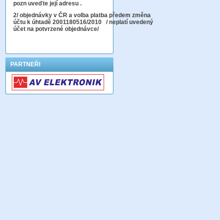
pozn uveďte její adresu .
2
/ objednávky v ČR a volba platba předem změna
účtu k úhtadě 2001180516/2010
/ neplatí uvedený
účet na potvrzené objednávce/
PARTNEŘI