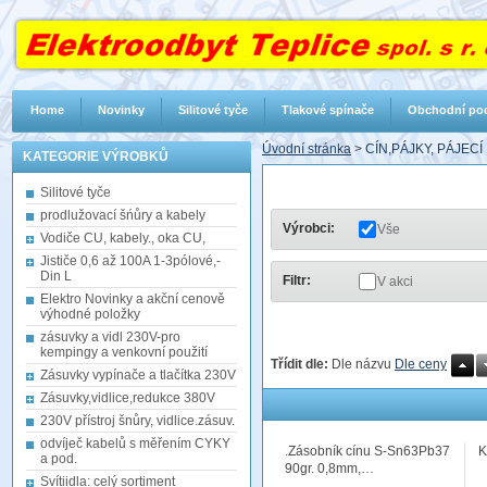
Home
Novinky
Silitové tyče
Tlakové spínače
Obchodní po
Úvodní stránka
>
CÍN,PÁJKY, PÁJEC
KATEGORIE VÝROBKŮ
Silitové tyče
prodlužovací šńůry a kabely
Výrobci:
Vše
Vodiče CU, kabely., oka CU,
Jističe 0,6 až 100A 1-3pólové,-
Din L
Filtr:
V akci
Elektro Novinky a akční cenově
výhodné položky
zásuvky a vidl 230V-pro
kempingy a venkovní použití
Třídit dle:
Dle názvu
Dle ceny
Zásuvky vypínače a tlačítka 230V
Zásuvky,vidlice,redukce 380V
230V přístroj šnůry, vidlice.zásuv.
odvíječ kabelů s měřením CYKY
.Zásobník cínu S-Sn63Pb37
K
a pod.
90gr. 0,8mm,…
Svítiidla: celý sortiment