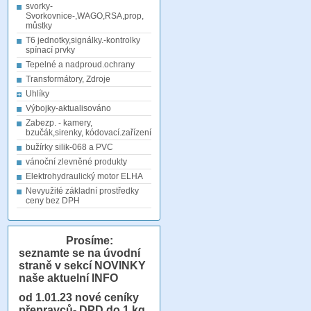
svorky-
Svorkovnice-,WAGO,RSA,prop,
můstky
T6 jednotky,signálky.-kontrolky
spínací prvky
Tepelné a nadproud.ochrany
Transformátory, Zdroje
Uhlíky
Výbojky-aktualisováno
Zabezp. - kamery,
bzučák,sirenky, kódovací.zařízení
bužírky silik-068 a PVC
vánoční zlevněné produkty
Elektrohydraulický motor ELHA
Nevyužité základní prostředky
ceny bez DPH
Prosíme:
seznamte se na úvodní
straně v sekcí NOVINKY
naše aktuelní INFO
od 1.01.23
nové ceníky
přepravců- DPD do 1 kg