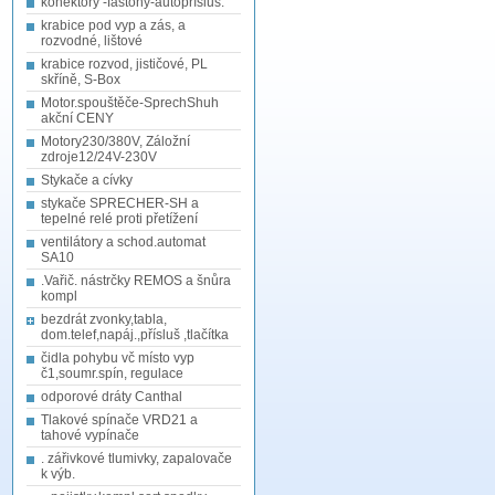
konektory -fastony-autopřísluš.
krabice pod vyp a zás, a
rozvodné, lištové
krabice rozvod, jističové, PL
skříně, S-Box
Motor.spouštěče-SprechShuh
akční CENY
Motory230/380V, Záložní
zdroje12/24V-230V
Stykače a cívky
stykače SPRECHER-SH a
tepelné relé proti přetížení
ventilátory a schod.automat
SA10
.Vařič. nástrčky REMOS a šnůra
kompl
bezdrát zvonky,tabla,
dom.telef,napáj.,přísluš ,tlačítka
čidla pohybu vč místo vyp
č1,soumr.spín, regulace
odporové dráty Canthal
Tlakové spínače VRD21 a
tahové vypínače
. zářivkové tlumivky, zapalovače
k výb.