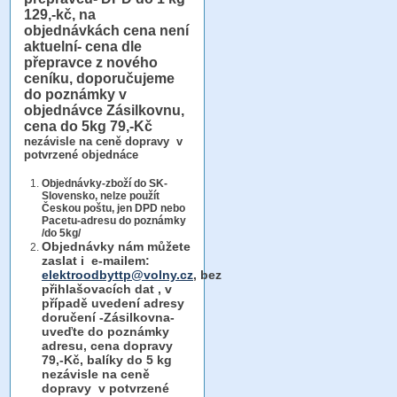
129,-kč, na
objednávkách cena není
aktuelní- cena dle
přepravce z nového
ceníku, doporučujeme
do poznámky v
objednávce Zásilkovnu,
cena do 5kg 79,-Kč
nezávisle na ceně dopravy v
potvrzené objednáce
Objednávky-zboží do SK-
Slovensko, nelze použít
Českou poštu, jen DPD nebo
Pacetu-adresu do poznámky
/do 5kg/
Objednávky
nám můžete
zaslat i e-mailem:
elektroodbyttp@volny.cz
, bez
přihlašovacích dat ,
v
případě uvedení adresy
doručení -Zásilkovna-
uveďte do poznámky
adresu, cena dopravy
79,-Kč, balíky do 5 kg
nezávisle na ceně
dopravy v potvrzené