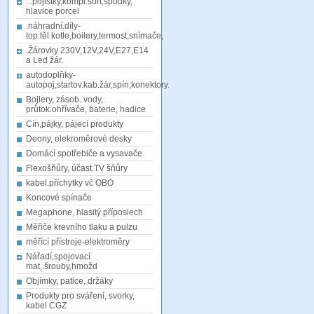
...pojistky,kompl.sort,spodky,
hlavice porcel
.náhradní.díly-
top.těl.kotle,boilery,termost,snímače,
.Žárovky 230V,12V,24V,E27,E14
a Led žár.
autodoplňky-
autopoj,startov.kab.žár,spín,konektory.
Bojlery, zásob. vody,
průtok.ohřívače, baterie, hadice
Cín,pájky, pájecí produkty
Deony, elekroměrové desky
Domácí spotřebiče a vysavače
Flexošňůry, účast.TV šňůry
kabel.příchytky vč OBO
Koncové spínače
Megaphone, hlasitý příposlech
Měřiče krevního tlaku a pulzu
měřící přístroje-elektroměry
Nářadí,spojovací
mat,.šrouby,hmožd
Objímky, patice, držáky
Produkty pro sváření, svorky,
kabel CGZ