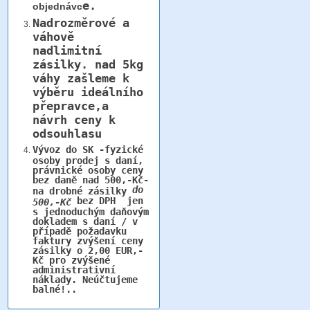
e.
objednávc
Nadrozměrové a
váhově
nadlimitní
zásilky.
nad 5kg
váhy
zašleme k
výběru ideálního
přepravce,a
návrh ceny k
odsouhlasu
Vývoz do SK -fyzické
osoby prodej s daní,
právnické osoby ceny
bez daně nad 500,-Kč-
do
na drobné zásilky
bez DPH jen
500,-Kč
s jednoduchým daňovým
dokladem s daní / v
případě požadavku
faktury zvýšení ceny
zásilky o 2,00 EUR,-
Kč pro zvýšené
administrativní
náklady. Neúčtujeme
balné!..