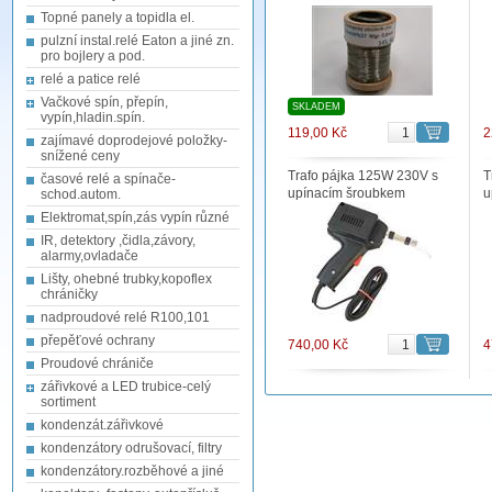
Topné panely a topidla el.
pulzní instal.relé Eaton a jiné zn.
pro bojlery a pod.
relé a patice relé
Vačkové spín, přepín,
SKLADEM
vypín,hladin.spín.
119,00 Kč
2
zajímavé doprodejové položky-
snížené ceny
Trafo pájka 125W 230V s
T
časové relé a spínače-
upínacím šroubkem
u
schod.autom.
Elektromat,spín,zás vypín různé
IR, detektory ,čidla,závory,
alarmy,ovladače
Lišty, ohebné trubky,kopoflex
chráničky
nadproudové relé R100,101
přepěťové ochrany
740,00 Kč
4
Proudové chrániče
zářivkové a LED trubice-celý
sortiment
kondenzát.zářivkové
kondenzátory odrušovací, filtry
kondenzátory.rozběhové a jiné