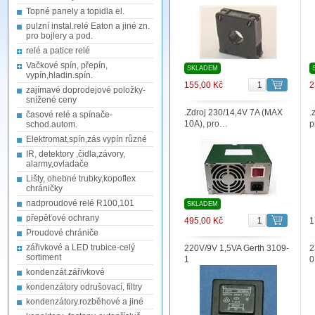
Topné panely a topidla el.
pulzní instal.relé Eaton a jiné zn.
pro bojlery a pod.
relé a patice relé
Vačkové spín, přepín,
SKLADEM
vypín,hladin.spín.
155,00 Kč
2
zajímavé doprodejové položky-
snížené ceny
.Zdroj 230/14,4V 7A (MAX
.
časové relé a spínače-
10A), pro…
p
schod.autom.
Elektromat,spín,zás vypín různé
IR, detektory ,čidla,závory,
alarmy,ovladače
Lišty, ohebné trubky,kopoflex
chráničky
nadproudové relé R100,101
SKLADEM
přepěťové ochrany
495,00 Kč
1
Proudové chrániče
zářivkové a LED trubice-celý
220V/9V 1,5VA Gerth 3109-
2
sortiment
1
0
kondenzát.zářivkové
kondenzátory odrušovací, filtry
kondenzátory.rozběhové a jiné