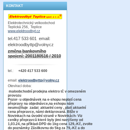
KONTAKT
Elektrotechnický velkoobchod
Teplická 256, Teplice
www.elektroodbyt.cz
tel.417 533 601 email:
elektroodbyttp@volnycz
změna bankovního
spojení: 2001180516 / 2010
tel.:
+420 417 533 600
email:
elektroodbyttp@volny.cz
Otevírací doba:
maloobchodní prodejna elektro tč v omezeném
provozu
Pozor-
u objednávek na e-shopu neplatí cena
přepravy na objednávce
,na eshopu nám
neumožňuje zadat aktuelní ceny , platí aktuelní
cena přepravce, námi deklarovaná. Blíže v
Novinkach na úvodní straně v Novinkách- Viz
ceníky přepravců které byly jimi navýšeny od
1,03.24, na příklad-DPD do 1kg cena 129,-Kč,
zvolte
do poznámky Zásilkovnu do 5kg
za 79,-Kč a do