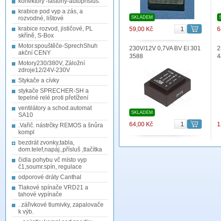
konektory -fastony-autopřísluš.
krabice pod vyp a zás, a
rozvodné, lištové
SKLADEM
krabice rozvod, jističové, PL
59,00 Kč
6
skříně, S-Box
Motor.spouštěče-SprechShuh
230V/12V 0,7VA BV EI 301
2
akční CENY
3588
4
Motory230/380V, Záložní
zdroje12/24V-230V
Stykače a cívky
stykače SPRECHER-SH a
tepelné relé proti přetížení
ventilátory a schod.automat
SKLADEM
SA10
64,00 Kč
1
.Vařič. nástrčky REMOS a šnůra
kompl
bezdrát zvonky,tabla,
dom.telef,napáj.,přísluš ,tlačítka
čidla pohybu vč místo vyp
č1,soumr.spín, regulace
odporové dráty Canthal
Tlakové spínače VRD21 a
tahové vypínače
. zářivkové tlumivky, zapalovače
k výb.