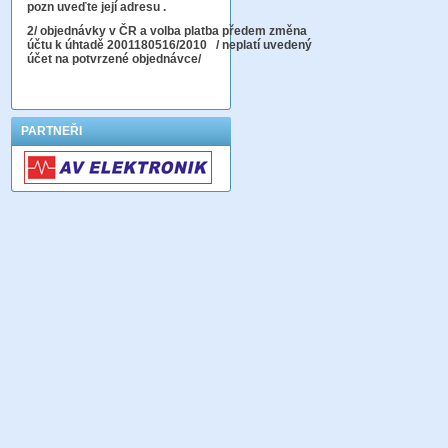
pozn uveďte její adresu .
2
/ objednávky v ČR a volba platba předem změna
účtu k úhtadě 2001180516/2010
/ neplatí uvedený
účet na potvrzené objednávce/
PARTNEŘI