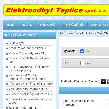
Home
Novinky
Silitové tyče
Tlakové spínače
Obchodní po
Úvodní stránka
>
TRANSFORMÁTORY
KATEGORIE VÝROBKŮ
Silitové tyče
prodlužovací šńůry a kabely
Výrobci:
Vše
Vodiče CU, kabely., oka CU,
Jističe 0,6 až 100A 1-3pólové,-
Din L
Filtr:
V akci
Elektro Novinky a akční cenově
výhodné položky
zásuvky a vidl 230V-pro
kempingy a venkovní použití
Třídit dle:
Dle názvu
Dle ceny
Zásuvky vypínače a tlačítka 230V
Zásuvky,vidlice,redukce 380V
230V přístroj šnůry, vidlice.zásuv.
odvíječ kabelů s měřením CYKY
! proudový měřící transf
,
a pod.
340A JT …
Svítiidla: celý sortiment