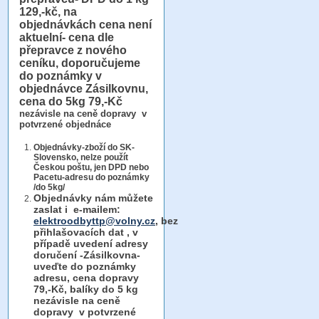
129,-kč, na
objednávkách cena není
aktuelní- cena dle
přepravce z nového
ceníku, doporučujeme
do poznámky v
objednávce Zásilkovnu,
cena do 5kg 79,-Kč
nezávisle na ceně dopravy v
potvrzené objednáce
Objednávky-zboží do SK-
Slovensko, nelze použít
Českou poštu, jen DPD nebo
Pacetu-adresu do poznámky
/do 5kg/
Objednávky
nám můžete
zaslat i e-mailem:
elektroodbyttp@volny.cz
, bez
přihlašovacích dat ,
v
případě uvedení adresy
doručení -Zásilkovna-
uveďte do poznámky
adresu, cena dopravy
79,-Kč, balíky do 5 kg
nezávisle na ceně
dopravy v potvrzené