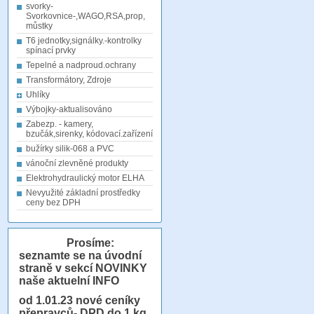
svorky-
Svorkovnice-,WAGO,RSA,prop,
můstky
T6 jednotky,signálky.-kontrolky
spínací prvky
Tepelné a nadproud.ochrany
Transformátory, Zdroje
Uhlíky
Výbojky-aktualisováno
Zabezp. - kamery,
bzučák,sirenky, kódovací.zařízení
bužírky silik-068 a PVC
vánoční zlevněné produkty
Elektrohydraulický motor ELHA
Nevyužité základní prostředky
ceny bez DPH
Prosíme:
seznamte se na úvodní
straně v sekcí NOVINKY
naše aktuelní INFO
od 1.01.23
nové ceníky
přepravců- DPD do 1 kg