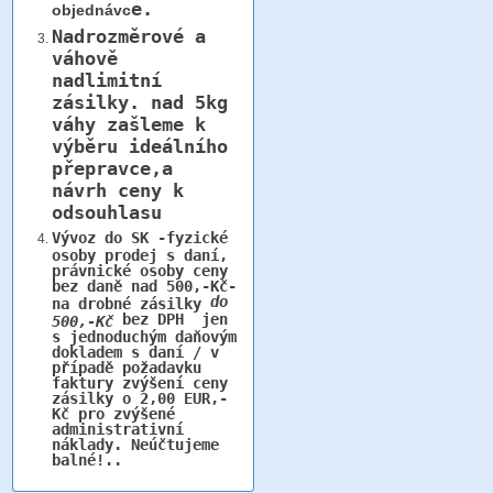
e.
objednávc
Nadrozměrové a
váhově
nadlimitní
zásilky.
nad 5kg
váhy
zašleme k
výběru ideálního
přepravce,a
návrh ceny k
odsouhlasu
Vývoz do SK -fyzické
osoby prodej s daní,
právnické osoby ceny
bez daně nad 500,-Kč-
do
na drobné zásilky
bez DPH jen
500,-Kč
s jednoduchým daňovým
dokladem s daní / v
případě požadavku
faktury zvýšení ceny
zásilky o 2,00 EUR,-
Kč pro zvýšené
administrativní
náklady. Neúčtujeme
balné!..