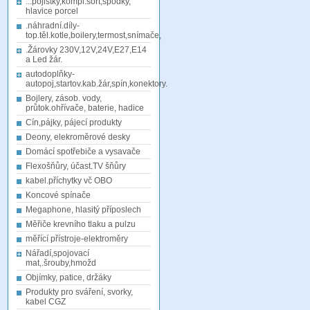
...pojistky,kompl.sort,spodky,
hlavice porcel
.náhradní.díly-
top.těl.kotle,boilery,termost,snímače,
.Žárovky 230V,12V,24V,E27,E14
a Led žár.
autodoplňky-
autopoj,startov.kab.žár,spín,konektory.
Bojlery, zásob. vody,
průtok.ohřívače, baterie, hadice
Cín,pájky, pájecí produkty
Deony, elekroměrové desky
Domácí spotřebiče a vysavače
Flexošňůry, účast.TV šňůry
kabel.příchytky vč OBO
Koncové spínače
Megaphone, hlasitý příposlech
Měřiče krevního tlaku a pulzu
měřící přístroje-elektroměry
Nářadí,spojovací
mat,.šrouby,hmožd
Objímky, patice, držáky
Produkty pro sváření, svorky,
kabel CGZ