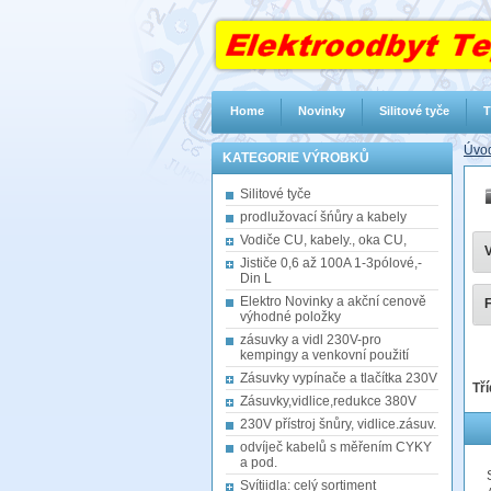
Home
Novinky
Silitové tyče
T
Úvod
KATEGORIE VÝROBKŮ
Silitové tyče
prodlužovací šńůry a kabely
Vodiče CU, kabely., oka CU,
V
Jističe 0,6 až 100A 1-3pólové,-
Din L
Elektro Novinky a akční cenově
F
výhodné položky
zásuvky a vidl 230V-pro
kempingy a venkovní použití
Zásuvky vypínače a tlačítka 230V
Tří
Zásuvky,vidlice,redukce 380V
230V přístroj šnůry, vidlice.zásuv.
odvíječ kabelů s měřením CYKY
a pod.
Svítiidla: celý sortiment