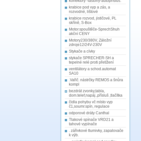
konektory -fastony-autopřísluš.
krabice pod vyp a zás, a
rozvodné, lištové
krabice rozvod, jističové, PL
skříně, S-Box
Motor.spouštěče-SprechShuh
akční CENY
Motory230/380V, Záložní
zdroje12/24V-230V
Stykače a cívky
stykače SPRECHER-SH a
tepelné relé proti přetížení
ventilátory a schod.automat
SA10
.Vařič. nástrčky REMOS a šnůra
kompl
bezdrát zvonky,tabla,
dom.telef,napáj.,přísluš ,tlačítka
čidla pohybu vč místo vyp
č1,soumr.spín, regulace
odporové dráty Canthal
Tlakové spínače VRD21 a
tahové vypínače
. zářivkové tlumivky, zapalovače
k výb.