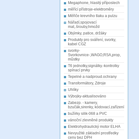
Megaphone, hlasitý příposlech
měřící přístroje-elektroměry
Měřiče krevního tlaku a pulzu
Nářadí,spojovací
mat,.šrouby,hmožd
Objímky, patice, držáky
Produkty pro sváření, svorky,
kabel CGZ
svorky-
Svorkovnice-,WAGO,RSA,prop,
můstky
T6 jednotky,signálky.-kontrolky
spínací prvky
Tepelné a nadproud.ochrany
Transformátory, Zdroje
Uhlíky
Výbojky-aktualisováno
Zabezp. - kamery,
bzučák,sirenky, kódovací.zařízení
bužírky silik-068 a PVC
vánoční zlevněné produkty
Elektrohydraulický motor ELHA
Nevyužité základní prostředky
ceny bez DPH