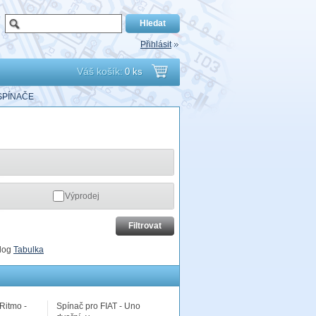
Přihlásit
Váš košík:
0 ks
Přejít
SPÍNAČE
do
košíku
Výprodej
log
Tabulka
 Ritmo -
Spínač pro FIAT - Uno