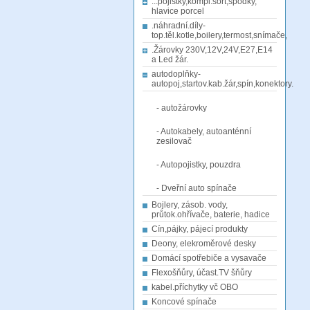
...pojistky,kompl.sort,spodky,
hlavice porcel
.náhradní.díly-
top.těl.kotle,boilery,termost,snímače,
.Žárovky 230V,12V,24V,E27,E14
a Led žár.
autodoplňky-
autopoj,startov.kab.žár,spín,konektory.
- autožárovky
- Autokabely, autoanténní
zesilovač
- Autopojistky, pouzdra
- Dveřní auto spínače
Bojlery, zásob. vody,
průtok.ohřívače, baterie, hadice
Cín,pájky, pájecí produkty
Deony, elekroměrové desky
Domácí spotřebiče a vysavače
Flexošňůry, účast.TV šňůry
kabel.příchytky vč OBO
Koncové spínače