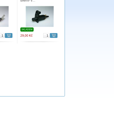
dveřní- v…
SKLADEM
29,00 Kč