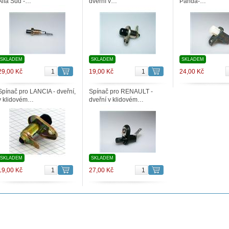
Alfa Sud -…
dveřní v…
Panda-…
SKLADEM
SKLADEM
SKLADEM
29,00 Kč
19,00 Kč
24,00 Kč
Spínač pro LANCIA - dveřní,
Spínač pro RENAULT -
v klidovém…
dveřní v klidovém…
SKLADEM
SKLADEM
19,00 Kč
27,00 Kč