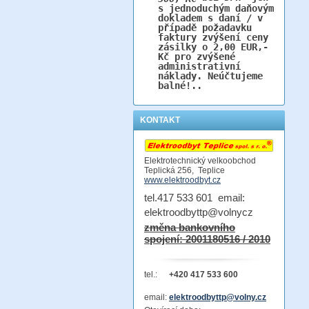
s jednoduchým daňovým
dokladem s daní / v
případě požadavku
faktury zvýšení ceny
zásilky o 2,00 EUR,-
Kč pro zvýšené
administrativní
náklady. Neúčtujeme
balné!..
KONTAKT
Elektrotechnický velkoobchod
Teplická 256, Teplice
www.elektroodbyt.cz
tel.417 533 601 email:
elektroodbyttp@volnycz
změna bankovního
spojení: 2001180516 / 2010
tel.:
+420 417 533 600
email:
elektroodbyttp@volny.cz