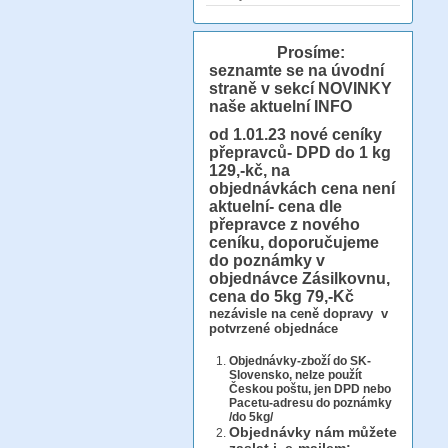
Prosíme:
seznamte se na úvodní
straně v sekcí NOVINKY
naše aktuelní INFO
od 1.01.23
nové ceníky
přepravců- DPD do 1 kg
129,-kč, na
objednávkách cena není
aktuelní- cena dle
přepravce z nového
ceníku, doporučujeme
do poznámky v
objednávce Zásilkovnu,
cena do 5kg 79,-Kč
nezávisle na ceně dopravy v
potvrzené objednáce
Objednávky-zboží do SK-
Slovensko, nelze použít
Českou poštu, jen DPD nebo
Pacetu-adresu do poznámky
/do 5kg/
Objednávky
nám můžete