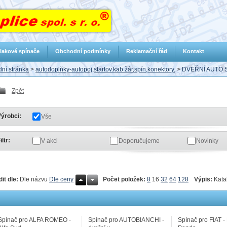
lakové spínače
Obchodní podmínky
Reklamační řád
Kontakt
ní stránka
>
autodoplňky-autopoj,startov.kab.žár,spín,konektory.
>
DVEŘNÍ AUTO 
Zpět
ýrobci:
Vše
iltr:
V akci
Doporučujeme
Novinky
Počet položek:
8
16
32
64
128
Výpis:
Kata
dit dle:
Dle názvu
Dle ceny
Spínač pro ALFA ROMEO -
Spínač pro AUTOBIANCHI -
Spínač pro FIAT -