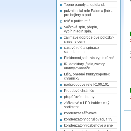
Topné panely a topidla el.
pulzní instal.relé Eaton a jiné zn.
pro bojlery a pod.
relé a patice relé
Vačkové spín, přepín,
vypín,hladin.spín.
zajímavé doprodejové položky-
snížené ceny
časové relé a spínače-
schod.autom.
Elektromat,spín,zás vypín různé
IR, detektory ,čidla,závory,
alarmy,ovladače
Lišty, ohebné trubky,kopoflex
chráničky
nadproudové relé R100,101
Proudové chrániče
přepěťové ochrany
zářivkové a LED trubice-celý
sortiment
kondenzát.zářivkové
kondenzátory odrušovací, filtry
kondenzátory.rozběhové a jiné