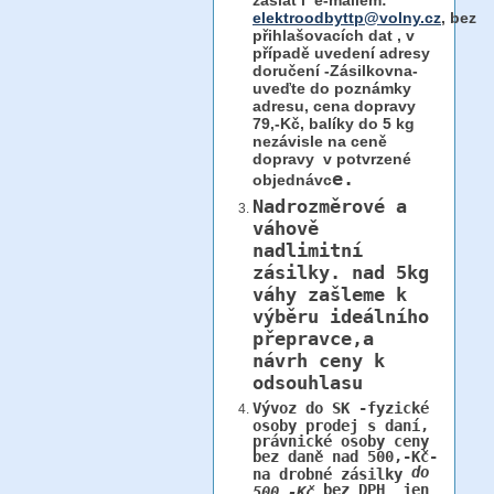
zaslat i e-mailem:
elektroodbyttp@volny.cz
, bez
přihlašovacích dat ,
v
případě uvedení adresy
doručení -Zásilkovna-
uveďte do poznámky
adresu, cena dopravy
79,-Kč, balíky do 5 kg
nezávisle na ceně
dopravy v potvrzené
e.
objednávc
Nadrozměrové a
váhově
nadlimitní
zásilky.
nad 5kg
váhy
zašleme k
výběru ideálního
přepravce,a
návrh ceny k
odsouhlasu
Vývoz do SK -fyzické
osoby prodej s daní,
právnické osoby ceny
bez daně nad 500,-Kč-
do
na drobné zásilky
bez DPH jen
500,-Kč