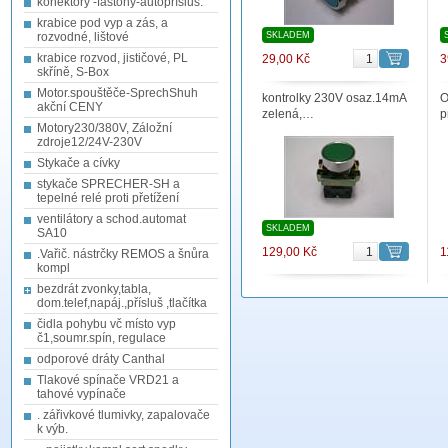
konektory -fastony-autopřísluš.
krabice pod vyp a zás, a
rozvodné, lištové
SKLADEM
krabice rozvod, jističové, PL
29,00 Kč
3
skříně, S-Box
Motor.spouštěče-SprechShuh
kontrolky 230V osaz.14mA
O
akční CENY
zelená,…
p
Motory230/380V, Záložní
zdroje12/24V-230V
Stykače a cívky
stykače SPRECHER-SH a
tepelné relé proti přetížení
ventilátory a schod.automat
SKLADEM
SA10
129,00 Kč
1
.Vařič. nástrčky REMOS a šnůra
kompl
bezdrát zvonky,tabla,
dom.telef,napáj.,přísluš ,tlačítka
čidla pohybu vč místo vyp
č1,soumr.spín, regulace
odporové dráty Canthal
Tlakové spínače VRD21 a
tahové vypínače
. zářivkové tlumivky, zapalovače
k výb.