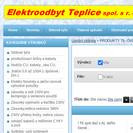
Home
Novinky
Silitové tyče
Tlakové spínače
Obchodní po
Úvodní stránka
>
PRODUKTY T6- OVL
KATEGORIE VÝROBKŮ
Silitové tyče
prodlužovací šńůry a kabely
Výrobci:
Vše
Vodiče CU, kabely., oka CU,
Jističe 0,6 až 100A 1-3pólové,-
Din L
Filtr:
V akci
Elektro Novinky a akční cenově
výhodné položky
zásuvky a vidl 230V-pro
kempingy a venkovní použití
Třídit dle:
Dle názvu
Dle ceny
Zásuvky vypínače a tlačítka 230V
Zásuvky,vidlice,redukce 380V
230V přístroj šnůry, vidlice.zásuv.
odvíječ kabelů s měřením CYKY
! T6 spín.tlač.v AL skříni
.
a pod.
černé…
z
Svítiidla: celý sortiment