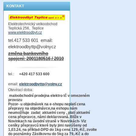
KONTAKT
Elektrotechnický velkoobchod
Teplická 256, Teplice
www.elektroodbyt.cz
tel.417 533 601 email:
elektroodbyttp@volnycz
změna bankovního
spojení: 2001180516 / 2010
tel.:
+420 417 533 600
email:
elektroodbyttp@volny.cz
Otevírací doba:
maloobchodní prodejna elektro tč v omezeném
provozu
Pozor-
u objednávek na e-shopu neplatí cena
přepravy na objednávce
,na eshopu nám
neumožňuje zadat aktuelní ceny , platí aktuelní
cena přepravce, námi deklarovaná. Blíže v
Novinkach na úvodní straně v Novinkách- Viz
ceníky přepravců které byly jimi navýšeny od
1,03.24, na příklad-DPD do 1kg cena 129,-Kč,
zvolte
do poznámky Zásilkovnu do 5kg
za 79,-Kč a do