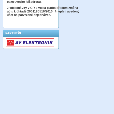
pozn uveďte její adresu .
2
/ objednávky v ČR a volba platba předem změna
účtu k úhtadě 2001180516/2010
/ neplatí uvedený
účet na potvrzené objednávce/
PARTNEŘI