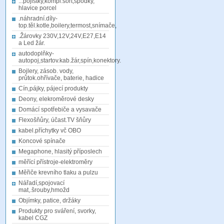
...pojistky,kompl.sort,spodky,
hlavice porcel
.náhradní.díly-
top.těl.kotle,boilery,termost,snímače,
.Žárovky 230V,12V,24V,E27,E14
a Led žár.
autodoplňky-
autopoj,startov.kab.žár,spín,konektory.
Bojlery, zásob. vody,
průtok.ohřívače, baterie, hadice
Cín,pájky, pájecí produkty
Deony, elekroměrové desky
Domácí spotřebiče a vysavače
Flexošňůry, účast.TV šňůry
kabel.příchytky vč OBO
Koncové spínače
Megaphone, hlasitý příposlech
měřící přístroje-elektroměry
Měřiče krevního tlaku a pulzu
Nářadí,spojovací
mat,.šrouby,hmožd
Objímky, patice, držáky
Produkty pro sváření, svorky,
kabel CGZ