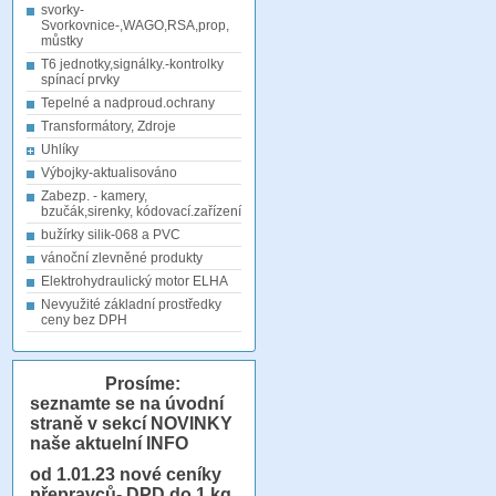
svorky-
Svorkovnice-,WAGO,RSA,prop,
můstky
T6 jednotky,signálky.-kontrolky
spínací prvky
Tepelné a nadproud.ochrany
Transformátory, Zdroje
Uhlíky
Výbojky-aktualisováno
Zabezp. - kamery,
bzučák,sirenky, kódovací.zařízení
bužírky silik-068 a PVC
vánoční zlevněné produkty
Elektrohydraulický motor ELHA
Nevyužité základní prostředky
ceny bez DPH
Prosíme:
seznamte se na úvodní
straně v sekcí NOVINKY
naše aktuelní INFO
od 1.01.23
nové ceníky
přepravců- DPD do 1 kg