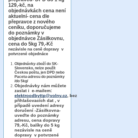
129,-kč, na
objednávkách cena není
aktuelní- cena dle
přepravce z nového
ceníku, doporučujeme
do poznámky v
objednávce Zásilkovnu,
cena do 5kg 79,-Kč
nezávisle na ceně dopravy v
potvrzené objednáce
Objednávky-zboží do SK-
Slovensko, nelze použít
Českou poštu, jen DPD nebo
Pacetu-adresu do poznámky
/do 5kg/
Objednávky
nám můžete
zaslat i e-mailem:
elektroodbyttp@volny.cz
, bez
přihlašovacích dat ,
v
případě uvedení adresy
doručení -Zásilkovna-
uveďte do poznámky
adresu, cena dopravy
79,-Kč, balíky do 5 kg
nezávisle na ceně
dopravy v potvrzené