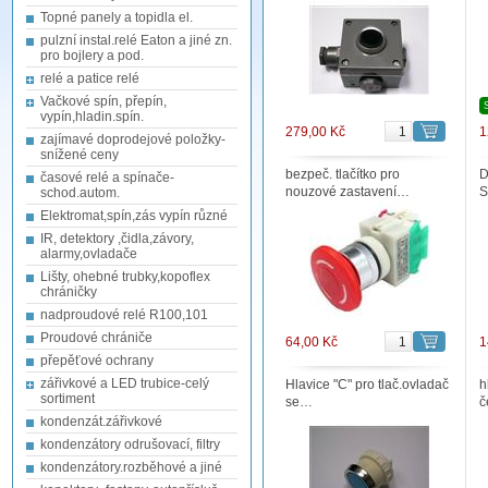
Topné panely a topidla el.
pulzní instal.relé Eaton a jiné zn.
pro bojlery a pod.
relé a patice relé
Vačkové spín, přepín,
vypín,hladin.spín.
279,00 Kč
1
zajímavé doprodejové položky-
snížené ceny
bezpeč. tlačítko pro
D
časové relé a spínače-
nouzové zastavení…
S
schod.autom.
Elektromat,spín,zás vypín různé
IR, detektory ,čidla,závory,
alarmy,ovladače
Lišty, ohebné trubky,kopoflex
chráničky
nadproudové relé R100,101
Proudové chrániče
64,00 Kč
1
přepěťové ochrany
zářivkové a LED trubice-celý
Hlavice "C" pro tlač.ovladač
h
sortiment
se…
č
kondenzát.zářivkové
kondenzátory odrušovací, filtry
kondenzátory.rozběhové a jiné