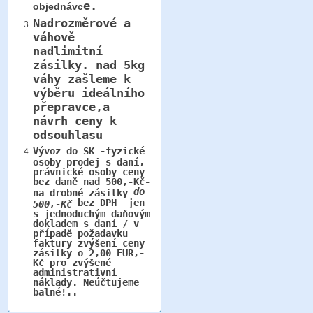
e.
objednávc
Nadrozměrové a
váhově
nadlimitní
zásilky.
nad 5kg
váhy
zašleme k
výběru ideálního
přepravce,a
návrh ceny k
odsouhlasu
Vývoz do SK -fyzické
osoby prodej s daní,
právnické osoby ceny
bez daně nad 500,-Kč-
do
na drobné zásilky
bez DPH jen
500,-Kč
s jednoduchým daňovým
dokladem s daní / v
případě požadavku
faktury zvýšení ceny
zásilky o 2,00 EUR,-
Kč pro zvýšené
administrativní
náklady. Neúčtujeme
balné!..