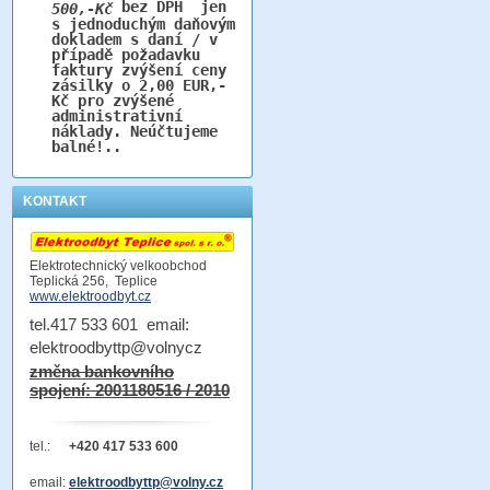
bez DPH jen
500,-Kč
s jednoduchým daňovým
dokladem s daní / v
případě požadavku
faktury zvýšení ceny
zásilky o 2,00 EUR,-
Kč pro zvýšené
administrativní
náklady. Neúčtujeme
balné!..
KONTAKT
Elektrotechnický velkoobchod
Teplická 256, Teplice
www.elektroodbyt.cz
tel.417 533 601 email:
elektroodbyttp@volnycz
změna bankovního
spojení: 2001180516 / 2010
tel.:
+420 417 533 600
email:
elektroodbyttp@volny.cz