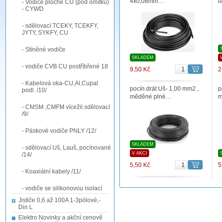
4x0,08mm…
l
- Vodiče ploché CU (pod omítku)
- CYWD
- sdělovací TCEKY, TCEKFY,
JYTY, SYKFY, CU
- Stíněné vodiče
SKLADEM
- vodiče CVB CU postříbřené 18
9,50 Kč
2
- Kabelová oka-CU,Al,Cupal
pocín.drát Uš- 1,00 mm2 ,
p
podl. /10/
měděné plné…
m
- CMSM ,CMFM vícežil.sdělovací
/9/
- Páskové vodiče PNLY /12/
SKLADEM
- sdělovací Uš, Lauš, pocínované
V AKCI
/14/
5,50 Kč
5
- Koaxiální kabely /11/
- vodiče se silikonovou isolací
Jističe 0,6 až 100A 1-3pólové,-
Din L
Elektro Novinky a akční cenově