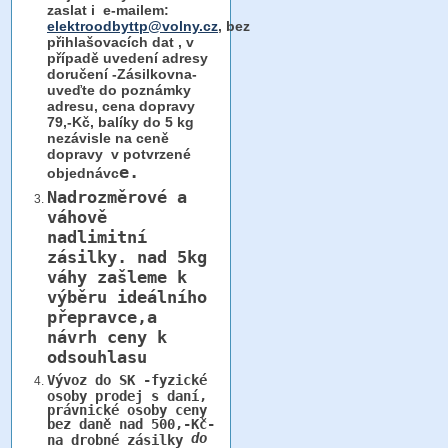
zaslat i e-mailem:
elektroodbyttp@volny.cz
, bez
přihlašovacích dat ,
v
případě uvedení adresy
doručení -Zásilkovna-
uveďte do poznámky
adresu, cena dopravy
79,-Kč, balíky do 5 kg
nezávisle na ceně
dopravy v potvrzené
e.
objednávc
Nadrozměrové a
váhově
nadlimitní
zásilky.
nad 5kg
váhy
zašleme k
výběru ideálního
přepravce,a
návrh ceny k
odsouhlasu
Vývoz do SK -fyzické
osoby prodej s daní,
právnické osoby ceny
bez daně nad 500,-Kč-
do
na drobné zásilky