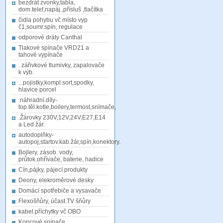
bezdrát zvonky,tabla,
dom.telef,napáj.,přísluš ,tlačítka
čidla pohybu vč místo vyp
č1,soumr.spín, regulace
odporové dráty Canthal
Tlakové spínače VRD21 a
tahové vypínače
. zářivkové tlumivky, zapalovače
k výb.
...pojistky,kompl.sort,spodky,
hlavice porcel
.náhradní.díly-
top.těl.kotle,boilery,termost,snímače,
.Žárovky 230V,12V,24V,E27,E14
a Led žár.
autodoplňky-
autopoj,startov.kab.žár,spín,konektory.
Bojlery, zásob. vody,
průtok.ohřívače, baterie, hadice
Cín,pájky, pájecí produkty
Deony, elekroměrové desky
Domácí spotřebiče a vysavače
Flexošňůry, účast.TV šňůry
kabel.příchytky vč OBO
Koncové spínače