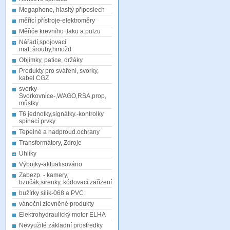
Megaphone, hlasitý příposlech
měřící přístroje-elektroměry
Měřiče krevního tlaku a pulzu
Nářadí,spojovací
mat,.šrouby,hmožd
Objímky, patice, držáky
Produkty pro sváření, svorky,
kabel CGZ
svorky-
Svorkovnice-,WAGO,RSA,prop,
můstky
T6 jednotky,signálky.-kontrolky
spínací prvky
Tepelné a nadproud.ochrany
Transformátory, Zdroje
Uhlíky
Výbojky-aktualisováno
Zabezp. - kamery,
bzučák,sirenky, kódovací.zařízení
bužírky silik-068 a PVC
vánoční zlevněné produkty
Elektrohydraulický motor ELHA
Nevyužité základní prostředky