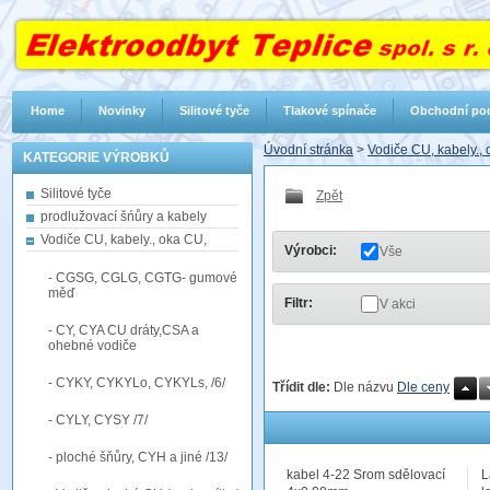
Home
Novinky
Silitové tyče
Tlakové spínače
Obchodní po
Úvodní stránka
>
Vodiče CU, kabely.,
KATEGORIE VÝROBKŮ
Silitové tyče
Zpět
prodlužovací šńůry a kabely
Vodiče CU, kabely., oka CU,
Výrobci:
Vše
- CGSG, CGLG, CGTG- gumové
měď
Filtr:
V akci
- CY, CYA CU dráty,CSA a
ohebné vodiče
- CYKY, CYKYLo, CYKYLs, /6/
Třídit dle:
Dle názvu
Dle ceny
- CYLY, CYSY /7/
- ploché šňůry, CYH a jiné /13/
kabel 4-22 Srom sdělovací
L