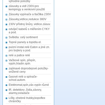
výhodné položky
zásuvky a vidl 230V-pro
kempingy a venkovní použití
Zásuvky vypínače a tlačítka 230V
Zásuvky,vidlice,redukce 380V
230V přístroj šnůry, vidlice.zásuv.
odvíječ kabelů s měřením CYKY
a pod.
Svítiidla: celý sortiment
Topné panely a topidla el.
pulzní instal.relé Eaton a jiné zn.
pro bojlery a pod.
relé a patice relé
Vačkové spín, přepín,
vypín,hladin.spín.
zajímavé doprodejové položky-
snížené ceny
časové relé a spínače-
schod.autom.
Elektromat,spín,zás vypín různé
IR, detektory ,čidla,závory,
alarmy,ovladače
Lišty, ohebné trubky,kopoflex
chráničky