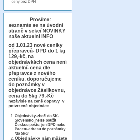
ceny bez DPH
Prosíme:
seznamte se na úvodní
straně v sekcí NOVINKY
naše aktuelní INFO
od 1.01.23
nové ceníky
přepravců- DPD do 1 kg
129,-kč, na
objednávkách cena není
aktuelní- cena dle
přepravce z nového
ceníku, doporučujeme
do poznámky v
objednávce Zásilkovnu,
cena do 5kg 79,-Kč
nezávisle na ceně dopravy v
potvrzené objednáce
Objednávky-zboží do SK-
Slovensko, nelze použít
Českou poštu, jen DPD nebo
Pacetu-adresu do poznámky
/do 5kg/
Objednávky
nám můžete