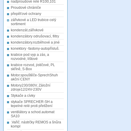
nadproudové relé R100,101
Proudové chrániče
přepěťové ochrany
zářivkové a LED trubice-celý
sortiment
kondenzát.zářivkové
kondenzátory odrušovací, filtry
kondenzátory.rozběhové a jiné
konektory -fastony-autopřísluš.
krabice pod vyp a zás, a
rozvodné, lištové
krabice rozvod, jističové, PL
skříně, S-Box
Motor.spouštěče-SprechShuh
akční CENY
Motory230/380V, Záložní
zdroje12/24V-230V
Stykače a cívky
stykače SPRECHER-SH a
tepelné relé proti přetížení
ventilátory a schod.automat
SA10
.Vařič. nástrčky REMOS a šnůra
kompl