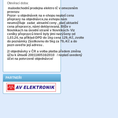
Otevírací doba:
maloobchodní prodejna elektro tč v omezeném
provozu
Pozor-
u objednávek na e-shopu neplatí cena
přepravy na objednávce
,na eshopu nám
neumožňuje zadat aktuelní ceny , platí aktuelní
cena přepravce, námi deklarovaná. Blíže v
Novinkach na úvodní straně v Novinkách- Viz
ceníky přepravců které byly jimi navýšeny od
1,03.24, na příklad-DPD do 1kg cena 129,-Kč,
zvolte
do poznámky Zásilkovnu do 5kg
za 79,-Kč a do
pozn uveďte její adresu .
2
/ objednávky v ČR a volba platba předem změna
účtu k úhtadě 2001180516/2010
/ neplatí uvedený
účet na potvrzené objednávce/
PARTNEŘI