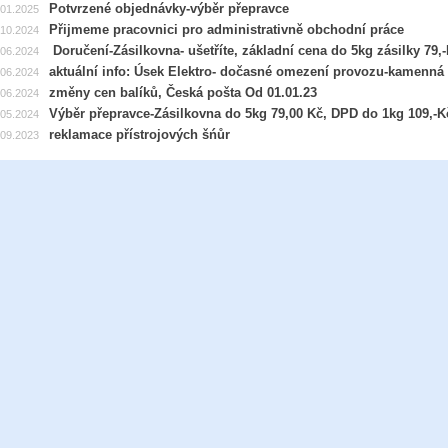
Potvrzené objednávky-výběr přepravce
.01.2025
Přijmeme pracovnici pro administrativně obchodní práce
.10.2024
Doručení-Zásilkovna- ušetříte, základní cena do 5kg zásilky 79,-
.06.2024
aktuální info: Úsek Elektro- dočasné omezení provozu-kamenná
.06.2024
změny cen balíků, Česká pošta Od 01.01.23
.06.2024
Výběr přepravce-Zásilkovna do 5kg 79,00 Kč, DPD do 1kg 109,-K
.05.2024
reklamace přístrojových šńůr
.09.2023