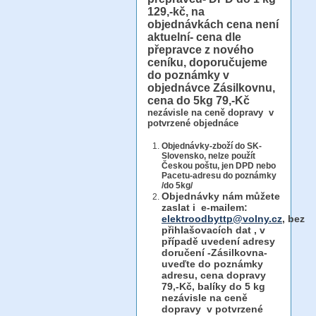
129,-kč, na
objednávkách cena není
aktuelní- cena dle
přepravce z nového
ceníku, doporučujeme
do poznámky v
objednávce Zásilkovnu,
cena do 5kg 79,-Kč
nezávisle na ceně dopravy v
potvrzené objednáce
Objednávky-zboží do SK-
Slovensko, nelze použít
Českou poštu, jen DPD nebo
Pacetu-adresu do poznámky
/do 5kg/
Objednávky
nám můžete
zaslat i e-mailem:
elektroodbyttp@volny.cz
, bez
přihlašovacích dat ,
v
případě uvedení adresy
doručení -Zásilkovna-
uveďte do poznámky
adresu, cena dopravy
79,-Kč, balíky do 5 kg
nezávisle na ceně
dopravy v potvrzené