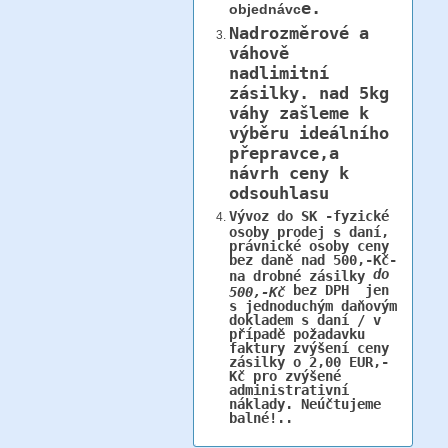
e.
objednávc
Nadrozměrové a
váhově
nadlimitní
zásilky.
nad 5kg
váhy
zašleme k
výběru ideálního
přepravce,a
návrh ceny k
odsouhlasu
Vývoz do SK -fyzické
osoby prodej s daní,
právnické osoby ceny
bez daně nad 500,-Kč-
do
na drobné zásilky
bez DPH jen
500,-Kč
s jednoduchým daňovým
dokladem s daní / v
případě požadavku
faktury zvýšení ceny
zásilky o 2,00 EUR,-
Kč pro zvýšené
administrativní
náklady. Neúčtujeme
balné!..