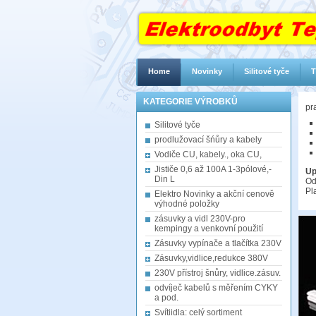
Home
Novinky
Silitové tyče
T
KATEGORIE VÝROBKŮ
pr
Silitové tyče
prodlužovací šńůry a kabely
Vodiče CU, kabely., oka CU,
Jističe 0,6 až 100A 1-3pólové,-
Up
Din L
Od
Pl
Elektro Novinky a akční cenově
výhodné položky
zásuvky a vidl 230V-pro
kempingy a venkovní použití
Zásuvky vypínače a tlačítka 230V
Zásuvky,vidlice,redukce 380V
230V přístroj šnůry, vidlice.zásuv.
odvíječ kabelů s měřením CYKY
a pod.
Svítiidla: celý sortiment