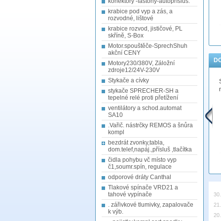
konektory -fastony-autopřísluš.
krabice pod vyp a zás, a
rozvodné, lištové
krabice rozvod, jističové, PL
skříně, S-Box
Motor.spouštěče-SprechShuh
akční CENY
D
Motory230/380V, Záložní
zdroje12/24V-230V
Stykače a cívky
stykače SPRECHER-SH a
tepelné relé proti přetížení
ventilátory a schod.automat
SA10
.Vařič. nástrčky REMOS a šnůra
kompl
bezdrát zvonky,tabla,
dom.telef,napáj.,přísluš ,tlačítka
čidla pohybu vč místo vyp
č1,soumr.spín, regulace
odporové dráty Canthal
Tlakové spínače VRD21 a
tahové vypínače
30
. zářivkové tlumivky, zapalovače
21
k výb.
20