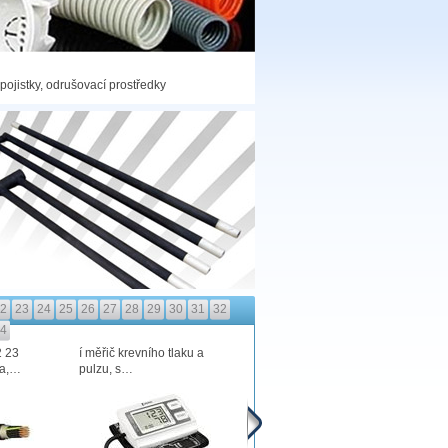
 pojistky, odrušovací prostředky
2
23
24
25
26
27
28
29
30
31
32
4
 23
í měřič krevního tlaku a
CY1 H07V-U CU drát
dv
va,…
pulzu, s…
červený
f