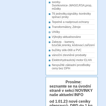
svorky-
Svorkovnice-,WAGO,RSA,prop,
můstky
T6 jednotky,signálky.-kontrolky
spínací prvky
Tepelné a nadproud.ochrany
Transformátory, Zdroje
Uhlíky
Výbojky-aktualisováno
Zabezp. - kamery,
bzučák,sirenky, kódovací.zařízení
bužírky silik-068 a PVC
vánoční zlevněné produkty
Elektrohydraulický motor ELHA
Nevyužité základní prostředky
ceny bez DPH
Prosíme:
seznamte se na úvodní
straně v sekcí NOVINKY
naše aktuelní INFO
od 1.01.23
nové ceníky
přepravců- DPD do 1 kg