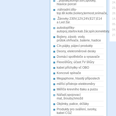
...pojistky,kompl.sort,spodky,
24
hlavice porcel
23
.náhradní.díly-
top.těl.kotle,boilery,termost,snímače,
28
.Žárovky 230V,12V,24V,E27,E14
14
a Led žár.
05
autodoplňky-
04
autopoj,startov.kab.žár,spín,konektory.
27
Bojlery, zásob. vody,
průtok.ohřívače, baterie, hadice
Cín,pájky, pájecí produkty
Deony, elekroměrové desky
Domácí spotřebiče a vysavače
Flexošňůry, účast.TV šňůry
kabel.příchytky vč OBO
Koncové spínače
Megaphone, hlasitý příposlech
měřící přístroje-elektroměry
Měřiče krevního tlaku a pulzu
Nářadí,spojovací
mat,.šrouby,hmožd
Objímky, patice, držáky
Produkty pro sváření, svorky,
kabel CGZ