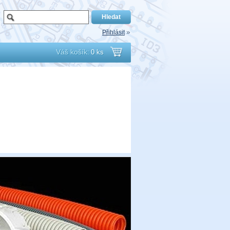
Přihlásit
Váš košík:
0 ks
Přejít
do
košíku