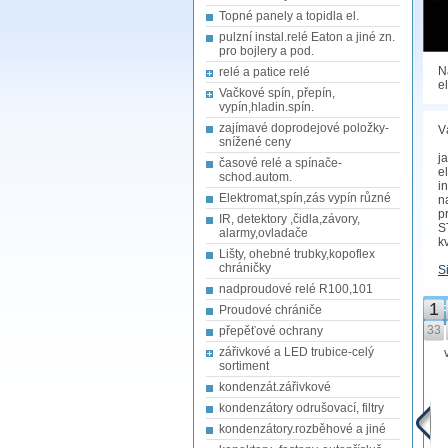
Topné panely a topidla el.
pulzní instal.relé Eaton a jiné zn.
pro bojlery a pod.
N
relé a patice relé
e
Vačkové spín, přepín,
vypín,hladin.spín.
zajímavé doprodejové položky-
V
snížené ceny
j
časové relé a spínače-
e
schod.autom.
i
Elektromat,spín,zás vypín různé
n
p
IR, detektory ,čidla,závory,
S
alarmy,ovladače
k
Lišty, ohebné trubky,kopoflex
chráničky
S
nadproudové relé R100,101
1
Proudové chrániče
PR
33
přepěťové ochrany
zářivkové a LED trubice-celý
sortiment
kondenzát.zářivkové
kondenzátory odrušovací, filtry
kondenzátory.rozběhové a jiné