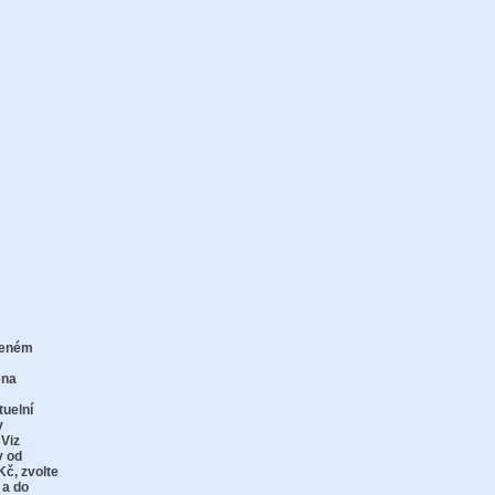
zeném
zu
ena
tuelní
v
 Viz
y od
Kč,
zvolte
 a do