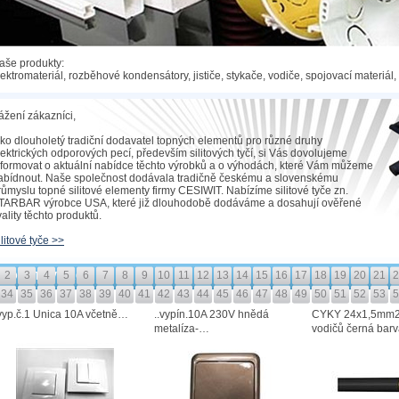
aše produkty:
lektromateriál, rozběhové kondensátory, jističe, stykače, vodiče, spojovací materiál,
ážení zákazníci,
ako dlouholetý tradiční dodavatel topných elementů pro různé druhy
lektrických odporových pecí, především silitových tyčí, si Vás dovolujeme
nformovat o aktuální nabídce těchto výrobků a o výhodách, které Vám můžeme
abídnout. Naše společnost dodávala tradičně českému a slovenskému
růmyslu topné silitové elementy firmy CESIWIT. Nabízíme silitové tyče zn.
TARBAR výrobce USA, které již dlouhodobě dodáváme a dosahují ověřené
vality těchto produktů.
ilitové tyče >>
2
3
4
5
6
7
8
9
10
11
12
13
14
15
16
17
18
19
20
21
2
ODUKTY V AKCI
34
35
36
37
38
39
40
41
42
43
44
45
46
47
48
49
50
51
52
53
5
vyp.č.1 Unica 10A včetně…
..vypín.10A 230V hnědá
CYKY 24x1,5mm2
metalíza-…
vodičů černá bar