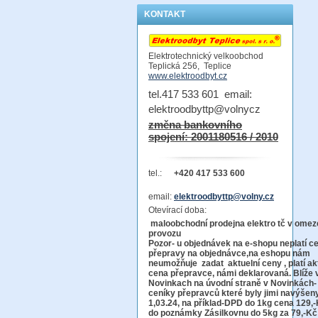
KONTAKT
Elektrotechnický velkoobchod
Teplická 256, Teplice
www.elektroodbyt.cz
tel.417 533 601 email:
elektroodbyttp@volnycz
změna bankovního
spojení: 2001180516 / 2010
tel.:
+420 417 533 600
email:
elektroodbyttp@volny.cz
Otevírací doba:
maloobchodní prodejna elektro tč v ome
provo
Pozor-
u objednávek na e-shopu neplatí c
přepravy na objednávce
,na eshopu nám
neumožňuje zadat aktuelní ceny , platí ak
cena přepravce, námi deklarovaná. Blíže 
Novinkach na úvodní straně v Novinkách-
ceníky přepravců které byly jimi navýšen
1,03.24, na příklad-DPD do 1kg cena 129,-
do poznámky Zásilkovnu do 5kg
za 79,-Kč