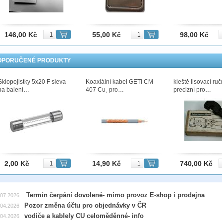
146,00 Kč
55,00 Kč
98,00 Kč
OPORUČENÉ PRODUKTY
Sklopojistky 5x20 F sleva
Koaxiální kabel GETI CM-
kleště lisovací ru
na balení…
407 Cu¸ pro…
precizní pro…
2,00 Kč
14,90 Kč
740,00 Kč
Termín čerpání dovolené- mimo provoz E-shop i prodejna
.07.2026
Pozor změna účtu pro objednávky v ČR
.04.2026
vodiče a kablely CU celoměděnné- info
.04.2026