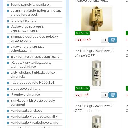
Nožové pojistky vel…
a
Topné panely a topidla el.
pulzní instal.relé Eaton a jiné zn.
pro bojlery a pod.
relé a patice relé
Vačkové spín, přepín,
vypín,hladin.spín.
SKLADEM
zajímavé doprodejové položky-
130,00 Kč
1
snížené ceny
časové relé a spínače-
schod.autom.
.nož 16A gG PV22 22x58
.
válcová OEZ…
O
Elektromat,spín,zás vypín různé
IR, detektory ,čidla,závory,
alarmy,ovladače
Lišty, ohebné trubky,kopoflex
chráničky
nadproudové relé R100,101
přepěťové ochrany
SKLADEM
Proudové chrániče
55,00 Kč
3
zářivkové a LED trubice-celý
sortiment
.nož 50A gG PV22 22x58
.
kondenzát.zářivkové
OEZ Letohrad…
O
kondenzátory odrušovací, filtry
kondenzátory.rozběhové a jiné