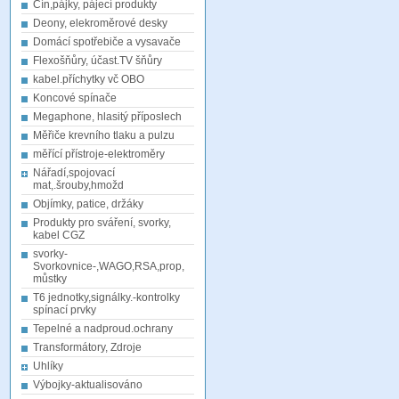
Cín,pájky, pájecí produkty
Deony, elekroměrové desky
Domácí spotřebiče a vysavače
Flexošňůry, účast.TV šňůry
kabel.příchytky vč OBO
Koncové spínače
Megaphone, hlasitý příposlech
Měřiče krevního tlaku a pulzu
měřící přístroje-elektroměry
Nářadí,spojovací
mat,.šrouby,hmožd
Objímky, patice, držáky
Produkty pro sváření, svorky,
kabel CGZ
svorky-
Svorkovnice-,WAGO,RSA,prop,
můstky
T6 jednotky,signálky.-kontrolky
spínací prvky
Tepelné a nadproud.ochrany
Transformátory, Zdroje
Uhlíky
Výbojky-aktualisováno