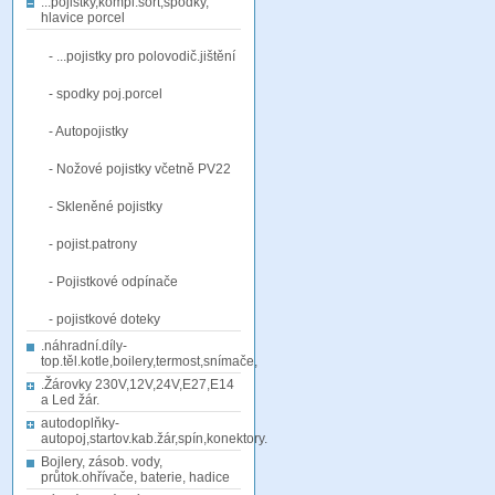
...pojistky,kompl.sort,spodky,
hlavice porcel
- ...pojistky pro polovodič.jištění
- spodky poj.porcel
- Autopojistky
- Nožové pojistky včetně PV22
- Skleněné pojistky
- pojist.patrony
- Pojistkové odpínače
- pojistkové doteky
.náhradní.díly-
top.těl.kotle,boilery,termost,snímače,
.Žárovky 230V,12V,24V,E27,E14
a Led žár.
autodoplňky-
autopoj,startov.kab.žár,spín,konektory.
Bojlery, zásob. vody,
průtok.ohřívače, baterie, hadice