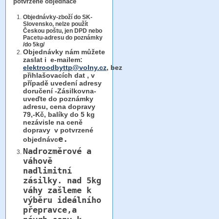
potvrzené objednáce
Objednávky-zboží do SK-
Slovensko, nelze použít
Českou poštu, jen DPD nebo
Pacetu-adresu do poznámky
/do 5kg/
Objednávky
nám můžete
zaslat i e-mailem:
elektroodbyttp@volny.cz
, bez
přihlašovacích dat ,
v
případě uvedení adresy
doručení -Zásilkovna-
uveďte do poznámky
adresu, cena dopravy
79,-Kč, balíky do 5 kg
nezávisle na ceně
dopravy v potvrzené
e.
objednávc
Nadrozměrové a
váhově
nadlimitní
zásilky.
nad 5kg
váhy
zašleme k
výběru ideálního
přepravce,a