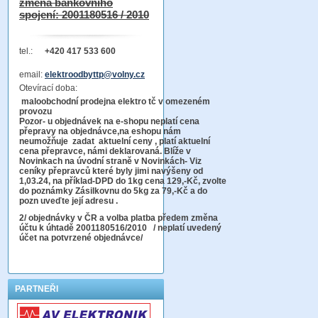
změna bankovního
spojení: 2001180516 / 2010
tel.:
+420 417 533 600
email:
elektroodbyttp@volny.cz
Otevírací doba:
maloobchodní prodejna elektro tč v omezeném
provozu
Pozor-
u objednávek na e-shopu neplatí cena
přepravy na objednávce
,na eshopu nám
neumožňuje zadat aktuelní ceny , platí aktuelní
cena přepravce, námi deklarovaná. Blíže v
Novinkach na úvodní straně v Novinkách- Viz
ceníky přepravců které byly jimi navýšeny od
1,03.24, na příklad-DPD do 1kg cena 129,-Kč,
zvolte
do poznámky Zásilkovnu do 5kg
za 79,-Kč a do
pozn uveďte její adresu .
2
/ objednávky v ČR a volba platba předem změna
účtu k úhtadě 2001180516/2010
/ neplatí uvedený
účet na potvrzené objednávce/
PARTNEŘI