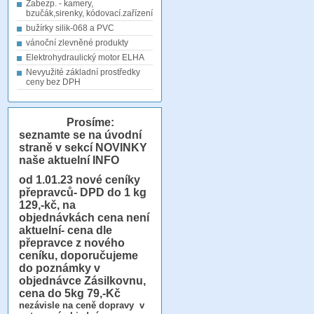
Zabezp. - kamery,
bzučák,sirenky, kódovací.zařízení
bužírky silik-068 a PVC
vánoční zlevněné produkty
Elektrohydraulický motor ELHA
Nevyužité základní prostředky
ceny bez DPH
Prosíme:
seznamte se na úvodní
straně v sekcí NOVINKY
naše aktuelní INFO
od 1.01.23
nové ceníky
přepravců- DPD do 1 kg
129,-kč, na
objednávkách cena není
aktuelní- cena dle
přepravce z nového
ceníku, doporučujeme
do poznámky v
objednávce Zásilkovnu,
cena do 5kg 79,-Kč
nezávisle na ceně dopravy v