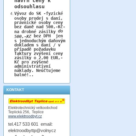
návrh ceny k
odsouhlasu
Vývoz do SK -fyzické
osoby prodej s daní,
právnické osoby ceny
bez daně nad 500,-Kč-
do
na drobné zásilky
bez DPH jen
500,-Kč
s jednoduchým daňovým
dokladem s daní / v
případě požadavku
faktury zvýšení ceny
zásilky o 2,00 EUR,-
Kč pro zvýšené
administrativní
náklady. Neúčtujeme
balné!..
KONTAKT
Elektrotechnický velkoobchod
Teplická 256, Teplice
www.elektroodbyt.cz
tel.417 533 601 email:
elektroodbyttp@volnycz