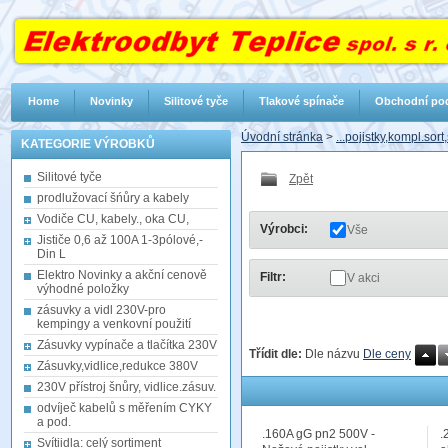
Home
Novinky
Silitové tyče
Tlakové spínače
Obchodní po
Úvodní stránka
>
...pojistky,kompl.sor
KATEGORIE VÝROBKŮ
Silitové tyče
Zpět
prodlužovací šńůry a kabely
Vodiče CU, kabely., oka CU,
Výrobci:
Vše
Jističe 0,6 až 100A 1-3pólové,-
Din L
Elektro Novinky a akční cenově
Filtr:
V akci
výhodné položky
zásuvky a vidl 230V-pro
kempingy a venkovní použití
Zásuvky vypínače a tlačítka 230V
Třídit dle:
Dle názvu
Dle ceny
Zásuvky,vidlice,redukce 380V
230V přístroj šnůry, vidlice.zásuv.
odvíječ kabelů s měřením CYKY
a pod.
.160A gG pn2 500V -
.
Svítiidla: celý sortiment