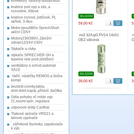
konektory -fastony-autopřísluš.
krabice pod vyp a zás, a
rozvodné, lištové
SKLADEM
krabice rozvod, jističové, PL
skříně, S-Box
59,00 Kč
5
Motor.spouštěče-SprechShuh
akční CENY
.nož.32A gG PV14 14x51
.
Motory230/380V, Záložní
OEZ válcová
O
zdroje12/24V-230V
Stykače a cívky
stykače SPRECHER-SH a
tepelné relé proti přetížení
ventilátory a schod.automat
SA10
SKLADEM
.Vařič. nástrčky REMOS a šnůra
kompl
39,00 Kč
3
bezdrát zvonky,tabla,
dom.telef,napáj.,přísluš ,tlačítka
čidla pohybu vč místo vyp
č1,soumr.spín, regulace
odporové dráty Canthal
Tlakové spínače VRD21 a
tahové vypínače
. zářivkové tlumivky, zapalovače
k výb.