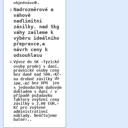
e.
objednávc
Nadrozměrové a
váhově
nadlimitní
zásilky.
nad 5kg
váhy
zašleme k
výběru ideálního
přepravce,a
návrh ceny k
odsouhlasu
Vývoz do SK -fyzické
osoby prodej s daní,
právnické osoby ceny
bez daně nad 500,-Kč-
do
na drobné zásilky
bez DPH jen
500,-Kč
s jednoduchým daňovým
dokladem s daní / v
případě požadavku
faktury zvýšení ceny
zásilky o 2,00 EUR,-
Kč pro zvýšené
administrativní
náklady. Neúčtujeme
balné!..