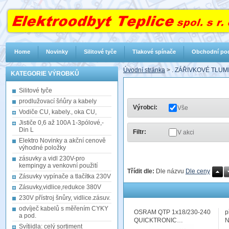
Home
Novinky
Silitové tyče
Tlakové spínače
Obchodní po
Úvodní stránka
>
. ZÁŘIVKOVÉ TLUM
KATEGORIE VÝROBKŮ
Silitové tyče
prodlužovací šńůry a kabely
Výrobci:
Vše
Vodiče CU, kabely., oka CU,
Jističe 0,6 až 100A 1-3pólové,-
Din L
Filtr:
V akci
Elektro Novinky a akční cenově
výhodné položky
zásuvky a vidl 230V-pro
kempingy a venkovní použití
Třídit dle:
Dle názvu
Dle ceny
Zásuvky vypínače a tlačítka 230V
Zásuvky,vidlice,redukce 380V
230V přístroj šnůry, vidlice.zásuv.
odvíječ kabelů s měřením CYKY
OSRAM QTP 1x18/230-240
p
a pod.
QUICKTRONIC…
N
Svítiidla: celý sortiment