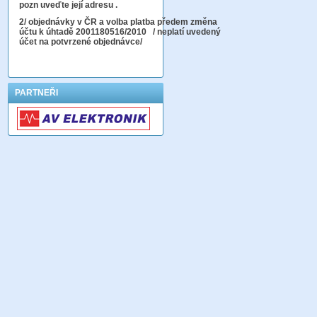
pozn uveďte její adresu .
2
/ objednávky v ČR a volba platba předem změna
účtu k úhtadě 2001180516/2010
/ neplatí uvedený
účet na potvrzené objednávce/
PARTNEŘI