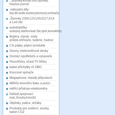
...pojistky,kompl.sort,spodky,
hlavice porcel
.náhradní.díly-
top.těl.kotle,boilery,termost,snímače,
.Žárovky 230V,12V,24V,E27,E14
a Led žár.
autodoplňky-
autopoj,startov.kab.žár,spín,konektory.
Bojlery, zásob. vody,
průtok.ohřívače, baterie, hadice
Cín,pájky, pájecí produkty
Deony, elekroměrové desky
Domácí spotřebiče a vysavače
Flexošňůry, účast.TV šňůry
kabel.příchytky vč OBO
Koncové spínače
Megaphone, hlasitý příposlech
Měřiče krevního tlaku a pulzu
měřící přístroje-elektroměry
Nářadí,spojovací
mat,.šrouby,hmožd
Objímky, patice, držáky
Produkty pro sváření, svorky,
kabel CGZ