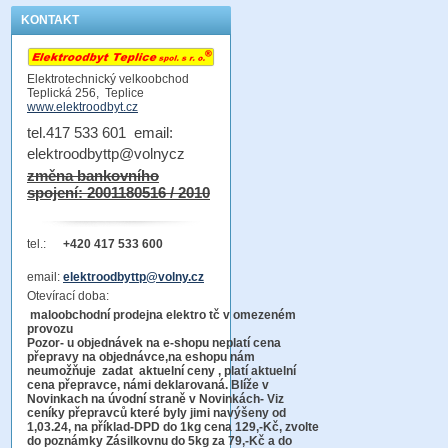
KONTAKT
Elektrotechnický velkoobchod
Teplická 256, Teplice
www.elektroodbyt.cz
tel.417 533 601 email:
elektroodbyttp@volnycz
změna bankovního
spojení: 2001180516 / 2010
tel.:
+420 417 533 600
email:
elektroodbyttp@volny.cz
Otevírací doba:
maloobchodní prodejna elektro tč v omezeném
provozu
Pozor-
u objednávek na e-shopu neplatí cena
přepravy na objednávce
,na eshopu nám
neumožňuje zadat aktuelní ceny , platí aktuelní
cena přepravce, námi deklarovaná. Blíže v
Novinkach na úvodní straně v Novinkách- Viz
ceníky přepravců které byly jimi navýšeny od
1,03.24, na příklad-DPD do 1kg cena 129,-Kč,
zvolte
do poznámky Zásilkovnu do 5kg
za 79,-Kč a do