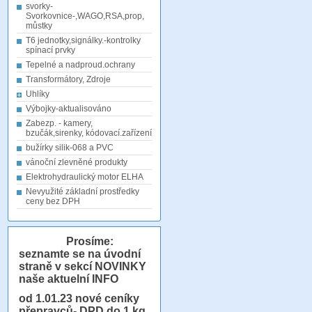
svorky-
Svorkovnice-,WAGO,RSA,prop,
můstky
T6 jednotky,signálky.-kontrolky
spínací prvky
Tepelné a nadproud.ochrany
Transformátory, Zdroje
Uhlíky
Výbojky-aktualisováno
Zabezp. - kamery,
bzučák,sirenky, kódovací.zařízení
bužírky silik-068 a PVC
vánoční zlevněné produkty
Elektrohydraulický motor ELHA
Nevyužité základní prostředky
ceny bez DPH
Prosíme:
seznamte se na úvodní
straně v sekcí NOVINKY
naše aktuelní INFO
od 1.01.23
nové ceníky
přepravců- DPD do 1 kg