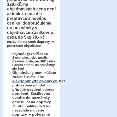
129,-kč, na
objednávkách cena není
aktuelní- cena dle
přepravce z nového
ceníku, doporučujeme
do poznámky v
objednávce Zásilkovnu,
cena do 5kg 79,-Kč
nezávisle na ceně dopravy v
potvrzené objednáce
Objednávky-zboží do SK-
Slovensko, nelze použít
Českou poštu, jen DPD nebo
Pacetu-adresu do poznámky
/do 5kg/
Objednávky
nám můžete
zaslat i e-mailem:
elektroodbyttp@volny.cz
, bez
přihlašovacích dat ,
v
případě uvedení adresy
doručení -Zásilkovna-
uveďte do poznámky
adresu, cena dopravy
79,-Kč, balíky do 5 kg
nezávisle na ceně
dopravy v potvrzené