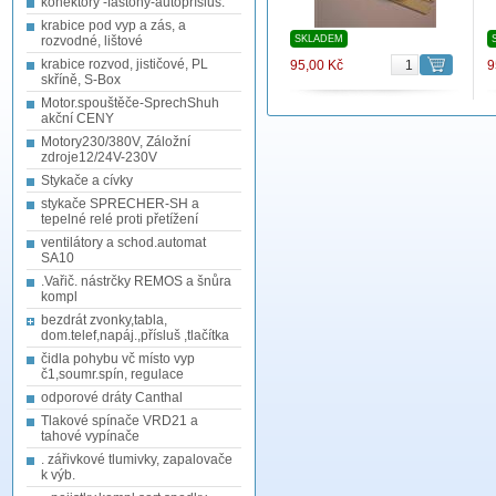
konektory -fastony-autopřísluš.
krabice pod vyp a zás, a
rozvodné, lištové
SKLADEM
krabice rozvod, jističové, PL
95,00 Kč
9
skříně, S-Box
Motor.spouštěče-SprechShuh
akční CENY
Motory230/380V, Záložní
zdroje12/24V-230V
Stykače a cívky
stykače SPRECHER-SH a
tepelné relé proti přetížení
ventilátory a schod.automat
SA10
.Vařič. nástrčky REMOS a šnůra
kompl
bezdrát zvonky,tabla,
dom.telef,napáj.,přísluš ,tlačítka
čidla pohybu vč místo vyp
č1,soumr.spín, regulace
odporové dráty Canthal
Tlakové spínače VRD21 a
tahové vypínače
. zářivkové tlumivky, zapalovače
k výb.