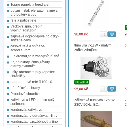
Topné panely a topidla el.
pulzní instal.relé Eaton a jiné zn.
pro bojlery a pod.
relé a patice relé
Vačkové spín, přepín,
vypín,hladin.spín.
98,00 Kč
9
zajímavé doprodejové položky-
snížené ceny
tlumivka 7-11W k malým
t
časové relé a spínače-
zářivk.zdrojům…
schod.autom.
Elektromat,spín,zás vypín různé
IR, detektory ,čidla,závory,
alarmy,ovladače
Lišty, ohebné trubky,kopoflex
chráničky
nadproudové relé R100,101
SKLADEM
přepěťové ochrany
95,00 Kč
6
Proudové chrániče
zářivkové a LED trubice-celý
Zářivková tlumivka 1x58W
Z
sortiment
230V 50Hz; EC…
2
kondenzát.zářivkové
kondenzátory odrušovací, filtry
kondenzátory.rozběhové a jiné