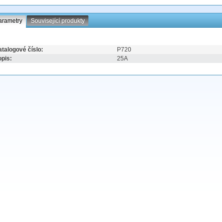
arametry
Související produkty
talogové číslo:
P720
pis:
25A