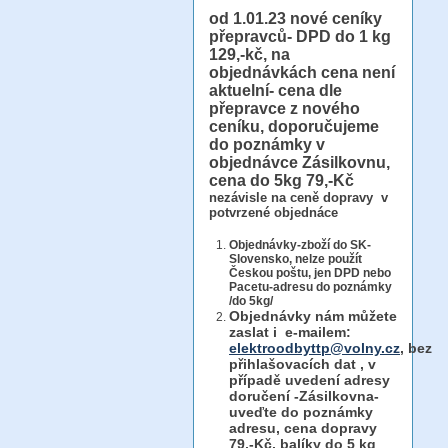
od 1.01.23
nové ceníky
přepravců- DPD do 1 kg
129,-kč, na
objednávkách cena není
aktuelní- cena dle
přepravce z nového
ceníku, doporučujeme
do poznámky v
objednávce Zásilkovnu,
cena do 5kg 79,-Kč
nezávisle na ceně dopravy v
potvrzené objednáce
Objednávky-zboží do SK-
Slovensko, nelze použít
Českou poštu, jen DPD nebo
Pacetu-adresu do poznámky
/do 5kg/
Objednávky
nám můžete
zaslat i e-mailem:
elektroodbyttp@volny.cz
, bez
přihlašovacích dat ,
v
případě uvedení adresy
doručení -Zásilkovna-
uveďte do poznámky
adresu, cena dopravy
79,-Kč, balíky do 5 kg