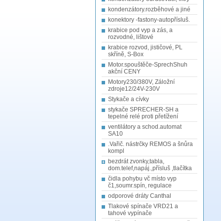
kondenzátory.rozběhové a jiné
konektory -fastony-autopřísluš.
krabice pod vyp a zás, a
rozvodné, lištové
krabice rozvod, jističové, PL
skříně, S-Box
Motor.spouštěče-SprechShuh
akční CENY
Motory230/380V, Záložní
zdroje12/24V-230V
Stykače a cívky
stykače SPRECHER-SH a
tepelné relé proti přetížení
ventilátory a schod.automat
SA10
.Vařič. nástrčky REMOS a šnůra
kompl
bezdrát zvonky,tabla,
dom.telef,napáj.,přísluš ,tlačítka
čidla pohybu vč místo vyp
č1,soumr.spín, regulace
odporové dráty Canthal
Tlakové spínače VRD21 a
tahové vypínače