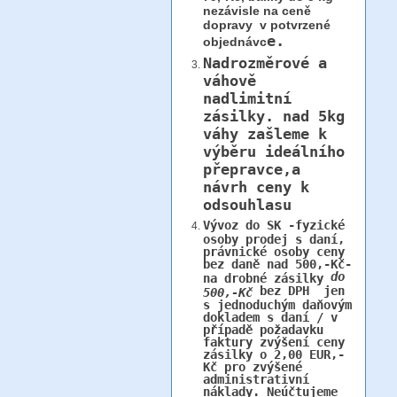
nezávisle na ceně
dopravy v potvrzené
e.
objednávc
Nadrozměrové a
váhově
nadlimitní
zásilky.
nad 5kg
váhy
zašleme k
výběru ideálního
přepravce,a
návrh ceny k
odsouhlasu
Vývoz do SK -fyzické
osoby prodej s daní,
právnické osoby ceny
bez daně nad 500,-Kč-
do
na drobné zásilky
bez DPH jen
500,-Kč
s jednoduchým daňovým
dokladem s daní / v
případě požadavku
faktury zvýšení ceny
zásilky o 2,00 EUR,-
Kč pro zvýšené
administrativní
náklady. Neúčtujeme