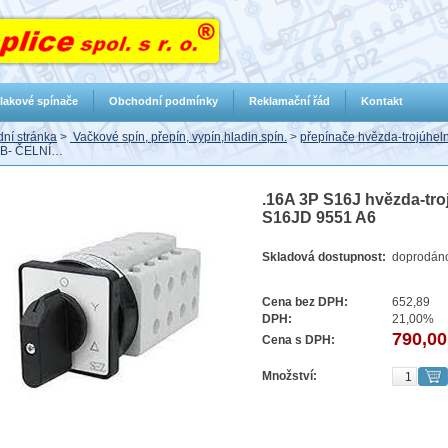
lakové spínače
Obchodní podmínky
Reklamační řád
Kontakt
ní stránka
>
Vačkové spín, přepín, vypín,hladin.spín.
>
přepínače hvězda-trojúheln
B- ČELNÍ…
.16A 3P S16J hvězda-troj
S16JD 9551 A6
Skladová dostupnost:
doprodán
Cena bez DPH:
652,89
DPH:
21,00%
790,00
Cena s DPH:
Množství: