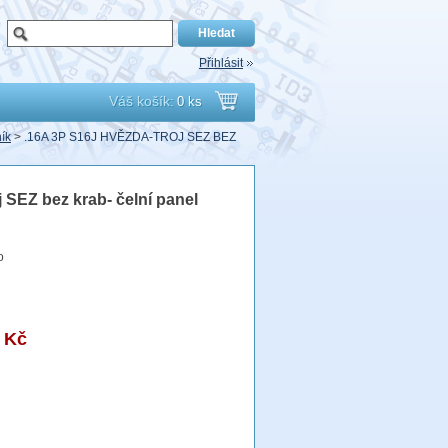
Přihlásit
Váš košík:
0 ks
Přejít
ík
>
.16A 3P S16J HVĚZDA-TROJ SEZ BEZ
do
 SEZ bez krab- čelní panel
košíku
o
 Kč