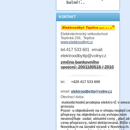
balné!..
KONTAKT
Elektrotechnický velkoobchod
Teplická 256, Teplice
www.elektroodbyt.cz
tel.417 533 601 email:
elektroodbyttp@volnycz
změna bankovního
spojení: 2001180516 / 2010
tel.:
+420 417 533 600
email:
elektroodbyttp@volny.cz
Otevírací doba:
maloobchodní prodejna elektro tč v ome
provo
Pozor-
u objednávek na e-shopu neplatí c
přepravy na objednávce
,na eshopu nám
neumožňuje zadat aktuelní ceny , platí ak
cena přepravce, námi deklarovaná. Blíže 
Novinkach na úvodní straně v Novinkách-