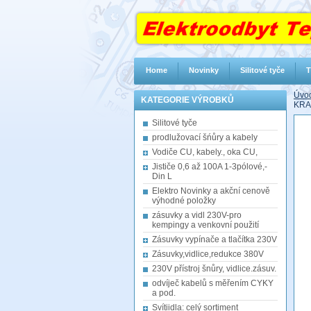
Home
Novinky
Silitové tyče
T
Úvod
KATEGORIE VÝROBKŮ
KRA
Silitové tyče
prodlužovací šńůry a kabely
Vodiče CU, kabely., oka CU,
Jističe 0,6 až 100A 1-3pólové,-
Din L
Elektro Novinky a akční cenově
výhodné položky
zásuvky a vidl 230V-pro
kempingy a venkovní použití
Zásuvky vypínače a tlačítka 230V
Zásuvky,vidlice,redukce 380V
230V přístroj šnůry, vidlice.zásuv.
odvíječ kabelů s měřením CYKY
a pod.
Svítiidla: celý sortiment