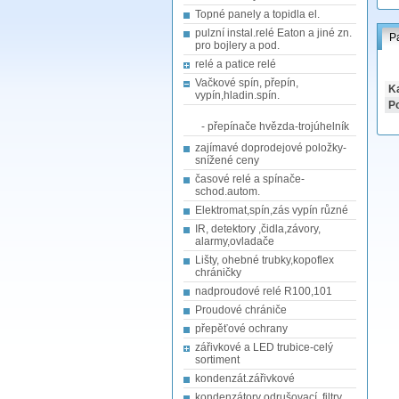
Topné panely a topidla el.
pulzní instal.relé Eaton a jiné zn.
P
pro bojlery a pod.
relé a patice relé
Vačkové spín, přepín,
Ka
vypín,hladin.spín.
Po
- přepínače hvězda-trojúhelník
zajímavé doprodejové položky-
snížené ceny
časové relé a spínače-
schod.autom.
Elektromat,spín,zás vypín různé
IR, detektory ,čidla,závory,
alarmy,ovladače
Lišty, ohebné trubky,kopoflex
chráničky
nadproudové relé R100,101
Proudové chrániče
přepěťové ochrany
zářivkové a LED trubice-celý
sortiment
kondenzát.zářivkové
kondenzátory odrušovací, filtry