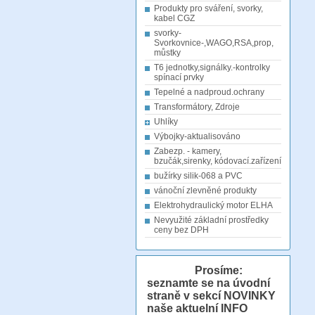
Produkty pro sváření, svorky,
kabel CGZ
svorky-
Svorkovnice-,WAGO,RSA,prop,
můstky
T6 jednotky,signálky.-kontrolky
spínací prvky
Tepelné a nadproud.ochrany
Transformátory, Zdroje
Uhlíky
Výbojky-aktualisováno
Zabezp. - kamery,
bzučák,sirenky, kódovací.zařízení
bužírky silik-068 a PVC
vánoční zlevněné produkty
Elektrohydraulický motor ELHA
Nevyužité základní prostředky
ceny bez DPH
Prosíme:
seznamte se na úvodní
straně v sekcí NOVINKY
naše aktuelní INFO