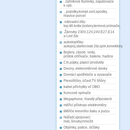
. zářivkové tlumivky, zapalovače
k výb.
...pojistky,kompl.sort,spodky,
hlavice porcel
.náhradní.díly-
top.těl.kotle,boilery,termost,snímače,
.Žárovky 230V,12V,24V,E27,E14
a Led žár.
autodoplňky-
autopoj,startov.kab.žár,spín,konektory.
Bojlery, zásob. vody,
průtok.ohřívače, baterie, hadice
Cín,pájky, pájecí produkty
Deony, elekroměrové desky
Domácí spotřebiče a vysavače
Flexošňůry, účast.TV šňůry
kabel.příchytky vč OBO
Koncové spínače
Megaphone, hlasitý příposlech
měřící přístroje-elektroměry
Měřiče krevního tlaku a pulzu
Nářadí,spojovací
mat,.šrouby,hmožd
Objímky, patice, držáky