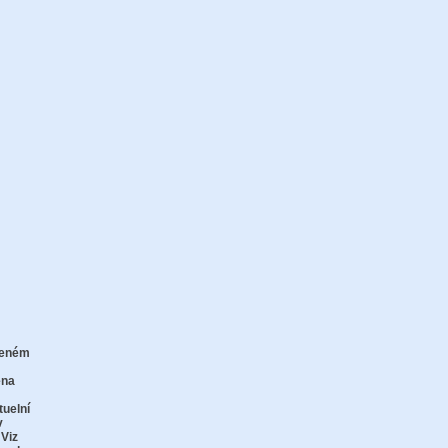
zeném
zu
ena
tuelní
v
 Viz