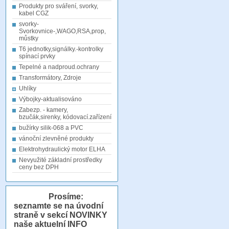
Produkty pro sváření, svorky,
kabel CGZ
svorky-
Svorkovnice-,WAGO,RSA,prop,
můstky
T6 jednotky,signálky.-kontrolky
spínací prvky
Tepelné a nadproud.ochrany
Transformátory, Zdroje
Uhlíky
Výbojky-aktualisováno
Zabezp. - kamery,
bzučák,sirenky, kódovací.zařízení
bužírky silik-068 a PVC
vánoční zlevněné produkty
Elektrohydraulický motor ELHA
Nevyužité základní prostředky
ceny bez DPH
Prosíme:
seznamte se na úvodní
straně v sekcí NOVINKY
naše aktuelní INFO