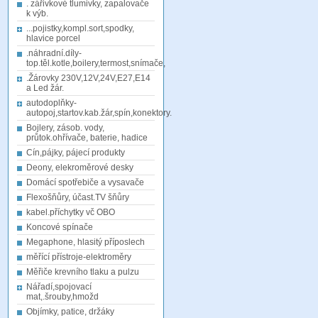
. zářivkové tlumivky, zapalovače
k výb.
...pojistky,kompl.sort,spodky,
hlavice porcel
.náhradní.díly-
top.těl.kotle,boilery,termost,snímače,
.Žárovky 230V,12V,24V,E27,E14
a Led žár.
autodoplňky-
autopoj,startov.kab.žár,spín,konektory.
Bojlery, zásob. vody,
průtok.ohřívače, baterie, hadice
Cín,pájky, pájecí produkty
Deony, elekroměrové desky
Domácí spotřebiče a vysavače
Flexošňůry, účast.TV šňůry
kabel.příchytky vč OBO
Koncové spínače
Megaphone, hlasitý příposlech
měřící přístroje-elektroměry
Měřiče krevního tlaku a pulzu
Nářadí,spojovací
mat,.šrouby,hmožd
Objímky, patice, držáky