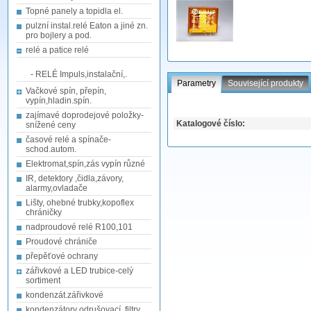
Topné panely a topidla el.
pulzní instal.relé Eaton a jiné zn.
pro bojlery a pod.
relé a patice relé
- RELÉ Impuls,instalační,.
Parametry
Související produkty
Vačkové spín, přepín,
vypín,hladin.spín.
zajímavé doprodejové položky-
Katalogové číslo:
snížené ceny
časové relé a spínače-
schod.autom.
Elektromat,spín,zás vypín různé
IR, detektory ,čidla,závory,
alarmy,ovladače
Lišty, ohebné trubky,kopoflex
chráničky
nadproudové relé R100,101
Proudové chrániče
přepěťové ochrany
zářivkové a LED trubice-celý
sortiment
kondenzát.zářivkové
kondenzátory odrušovací, filtry