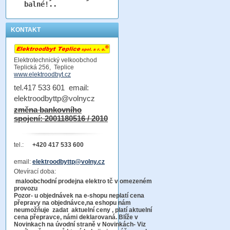
balné!..
KONTAKT
Elektrotechnický velkoobchod
Teplická 256, Teplice
www.elektroodbyt.cz
tel.417 533 601 email:
elektroodbyttp@volnycz
změna bankovního
spojení: 2001180516 / 2010
tel.:
+420 417 533 600
email:
elektroodbyttp@volny.cz
Otevírací doba:
maloobchodní prodejna elektro tč v omezeném
provozu
Pozor-
u objednávek na e-shopu neplatí cena
přepravy na objednávce
,na eshopu nám
neumožňuje zadat aktuelní ceny , platí aktuelní
cena přepravce, námi deklarovaná. Blíže v
Novinkach na úvodní straně v Novinkách- Viz