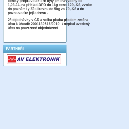
ceníky přepravců které byly jimi navýšeny od
1,03.24, na příklad-DPD do 1kg cena 129,-Kč,
zvolte
do poznámky Zásilkovnu do 5kg
za 79,-Kč a do
pozn uveďte její adresu .
2
/ objednávky v ČR a volba platba předem změna
účtu k úhtadě 2001180516/2010
/ neplatí uvedený
účet na potvrzené objednávce/
PARTNEŘI