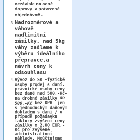
nezávisle na ceně
dopravy v potvrzené
e.
objednávc
Nadrozměrové a
váhově
nadlimitní
zásilky.
nad 5kg
váhy
zašleme k
výběru ideálního
přepravce,a
návrh ceny k
odsouhlasu
Vývoz do SK -fyzické
osoby prodej s daní,
právnické osoby ceny
bez daně nad 500,-Kč-
do
na drobné zásilky
bez DPH jen
500,-Kč
s jednoduchým daňovým
dokladem s daní / v
případě požadavku
faktury zvýšení ceny
zásilky o 2,00 EUR,-
Kč pro zvýšené
administrativní
náklady. Neúčtujeme