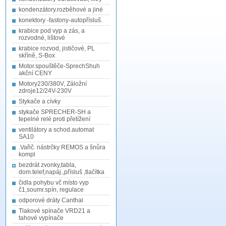
kondenzátory.rozběhové a jiné
konektory -fastony-autopřísluš.
krabice pod vyp a zás, a
rozvodné, lištové
krabice rozvod, jističové, PL
skříně, S-Box
Motor.spouštěče-SprechShuh
akční CENY
Motory230/380V, Záložní
zdroje12/24V-230V
Stykače a cívky
stykače SPRECHER-SH a
tepelné relé proti přetížení
ventilátory a schod.automat
SA10
.Vařič. nástrčky REMOS a šnůra
kompl
bezdrát zvonky,tabla,
dom.telef,napáj.,přísluš ,tlačítka
čidla pohybu vč místo vyp
č1,soumr.spín, regulace
odporové dráty Canthal
Tlakové spínače VRD21 a
tahové vypínače