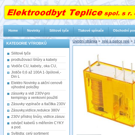
Home
Novinky
Silitové tyče
Tlakové spínače
Obchodní po
Úvodní stránka
>
relé a patice relé
>
KATEGORIE VÝROBKŮ
Silitové tyče
prodlužovací šńůry a kabely
Vodiče CU, kabely., oka CU,
Jističe 0,6 až 100A 1-3pólové,-
Din L
Elektro Novinky a akční cenově
výhodné položky
zásuvky a vidl 230V-pro
kempingy a venkovní použití
Zásuvky vypínače a tlačítka 230V
Zásuvky,vidlice,redukce 380V
230V přístroj šnůry, vidlice.zásuv.
odvíječ kabelů s měřením CYKY
a pod.
Svítiidla: celý sortiment