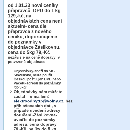
od 1.01.23
nové ceníky
přepravců- DPD do 1 kg
129,-kč, na
objednávkách cena není
aktuelní- cena dle
přepravce z nového
ceníku, doporučujeme
do poznámky v
objednávce Zásilkovnu,
cena do 5kg 79,-Kč
nezávisle na ceně dopravy v
potvrzené objednáce
Objednávky-zboží do SK-
Slovensko, nelze použít
Českou poštu, jen DPD nebo
Pacetu-adresu do poznámky
/do 5kg/
Objednávky
nám můžete
zaslat i e-mailem:
elektroodbyttp@volny.cz
, bez
přihlašovacích dat ,
v
případě uvedení adresy
doručení -Zásilkovna-
uveďte do poznámky
adresu, cena dopravy
79,-Kč, balíky do 5 kg