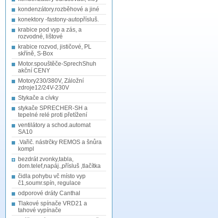
kondenzátory.rozběhové a jiné
konektory -fastony-autopřísluš.
krabice pod vyp a zás, a
rozvodné, lištové
krabice rozvod, jističové, PL
skříně, S-Box
Motor.spouštěče-SprechShuh
akční CENY
Motory230/380V, Záložní
zdroje12/24V-230V
Stykače a cívky
stykače SPRECHER-SH a
tepelné relé proti přetížení
ventilátory a schod.automat
SA10
.Vařič. nástrčky REMOS a šnůra
kompl
bezdrát zvonky,tabla,
dom.telef,napáj.,přísluš ,tlačítka
čidla pohybu vč místo vyp
č1,soumr.spín, regulace
odporové dráty Canthal
Tlakové spínače VRD21 a
tahové vypínače