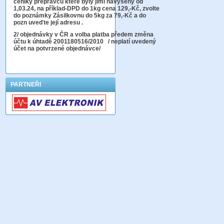
ceníky přepravců které byly jimi navýšeny od
1,03.24, na příklad-DPD do 1kg cena 129,-Kč,
zvolte
do poznámky Zásilkovnu do 5kg
za 79,-Kč a do
pozn uveďte její adresu .
2
/ objednávky v ČR a volba platba předem změna
účtu k úhtadě 2001180516/2010
/ neplatí uvedený
účet na potvrzené objednávce/
PARTNEŘI