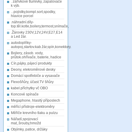
. zářivkové tlumivky, zapalovače
k výb.
...pojistky,kompl.sort,spodky,
hlavice porcel
.náhradní.díly-
top.těl.kotle,boilery,termost,snímače,
.Žárovky 230V,12V,24V,E27,E14
a Led žár.
autodoplňky-
autopoj,startov.kab.žár,spín,konektory.
Bojlery, zásob. vody,
průtok.ohřívače, baterie, hadice
Cín,pájky, pájecí produkty
Deony, elekroměrové desky
Domácí spotřebiče a vysavače
Flexošňůry, účast.TV šňůry
kabel.příchytky vč OBO
Koncové spínače
Megaphone, hlasitý příposlech
měřící přístroje-elektroměry
Měřiče krevního tlaku a pulzu
Nářadí,spojovací
mat,.šrouby,hmožd
Objímky, patice, držáky