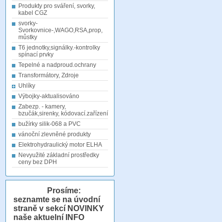
Produkty pro sváření, svorky,
kabel CGZ
svorky-
Svorkovnice-,WAGO,RSA,prop,
můstky
T6 jednotky,signálky.-kontrolky
spínací prvky
Tepelné a nadproud.ochrany
Transformátory, Zdroje
Uhlíky
Výbojky-aktualisováno
Zabezp. - kamery,
bzučák,sirenky, kódovací.zařízení
bužírky silik-068 a PVC
vánoční zlevněné produkty
Elektrohydraulický motor ELHA
Nevyužité základní prostředky
ceny bez DPH
Prosíme:
seznamte se na úvodní
straně v sekcí NOVINKY
naše aktuelní INFO