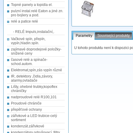
Topné panely a topidla el.
pulzní instal.relé Eaton a jiné zn.
pro bojlery a pod.
relé a patice relé
- RELÉ Impuls,instalační,.
Parametry
Související produkty
Vačkové spín, přepín,
vypín,hladin.spín.
U tohoto produktu není k dispozici p
zajímavé doprodejové položky-
snížené ceny
časové relé a spínače-
schod.autom.
Elektromat,spín,zás vypín různé
IR, detektory ,čidla,závory,
alarmy,ovladače
Lišty, ohebné trubky,kopoflex
chráničky
nadproudové relé R100,101
Proudové chrániče
přepěťové ochrany
zářivkové a LED trubice-celý
sortiment
kondenzát.zářivkové
kondenzátory odrušovací, filtry