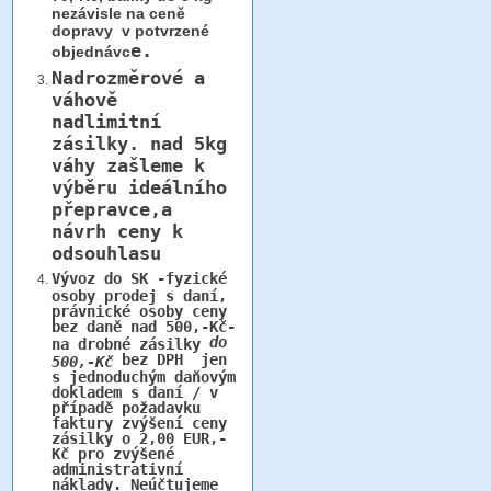
nezávisle na ceně
dopravy v potvrzené
e.
objednávc
Nadrozměrové a
váhově
nadlimitní
zásilky.
nad 5kg
váhy
zašleme k
výběru ideálního
přepravce,a
návrh ceny k
odsouhlasu
Vývoz do SK -fyzické
osoby prodej s daní,
právnické osoby ceny
bez daně nad 500,-Kč-
do
na drobné zásilky
bez DPH jen
500,-Kč
s jednoduchým daňovým
dokladem s daní / v
případě požadavku
faktury zvýšení ceny
zásilky o 2,00 EUR,-
Kč pro zvýšené
administrativní
náklady. Neúčtujeme