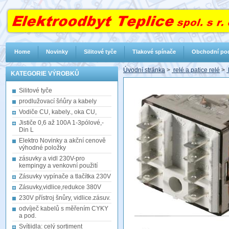
Home
Novinky
Silitové tyče
Tlakové spínače
Obchodní po
Úvodní stránka
>
relé a patice relé
>
KATEGORIE VÝROBKŮ
Silitové tyče
prodlužovací šńůry a kabely
Vodiče CU, kabely., oka CU,
Jističe 0,6 až 100A 1-3pólové,-
Din L
Elektro Novinky a akční cenově
výhodné položky
zásuvky a vidl 230V-pro
kempingy a venkovní použití
Zásuvky vypínače a tlačítka 230V
Zásuvky,vidlice,redukce 380V
230V přístroj šnůry, vidlice.zásuv.
odvíječ kabelů s měřením CYKY
a pod.
Svítiidla: celý sortiment