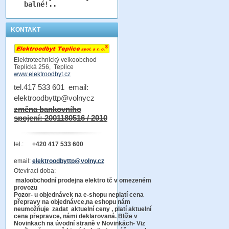
balné!..
KONTAKT
Elektrotechnický velkoobchod
Teplická 256, Teplice
www.elektroodbyt.cz
tel.417 533 601 email:
elektroodbyttp@volnycz
změna bankovního
spojení: 2001180516 / 2010
tel.:
+420 417 533 600
email:
elektroodbyttp@volny.cz
Otevírací doba:
maloobchodní prodejna elektro tč v omezeném
provozu
Pozor-
u objednávek na e-shopu neplatí cena
přepravy na objednávce
,na eshopu nám
neumožňuje zadat aktuelní ceny , platí aktuelní
cena přepravce, námi deklarovaná. Blíže v
Novinkach na úvodní straně v Novinkách- Viz