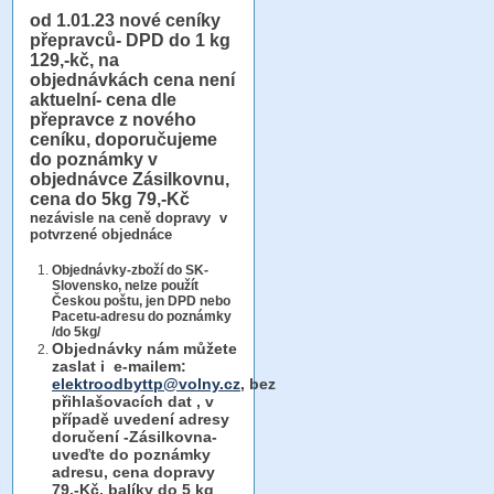
od 1.01.23
nové ceníky
přepravců- DPD do 1 kg
129,-kč, na
objednávkách cena není
aktuelní- cena dle
přepravce z nového
ceníku, doporučujeme
do poznámky v
objednávce Zásilkovnu,
cena do 5kg 79,-Kč
nezávisle na ceně dopravy v
potvrzené objednáce
Objednávky-zboží do SK-
Slovensko, nelze použít
Českou poštu, jen DPD nebo
Pacetu-adresu do poznámky
/do 5kg/
Objednávky
nám můžete
zaslat i e-mailem:
elektroodbyttp@volny.cz
, bez
přihlašovacích dat ,
v
případě uvedení adresy
doručení -Zásilkovna-
uveďte do poznámky
adresu, cena dopravy
79,-Kč, balíky do 5 kg