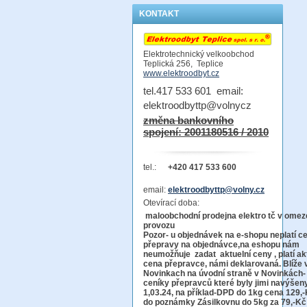
KONTAKT
Elektrotechnický velkoobchod
Teplická 256, Teplice
www.elektroodbyt.cz
tel.417 533 601 email:
elektroodbyttp@volnycz
změna bankovního
spojení: 2001180516 / 2010
tel.:
+420 417 533 600
email:
elektroodbyttp@volny.cz
Otevírací doba:
maloobchodní prodejna elektro tč v ome
provo
Pozor-
u objednávek na e-shopu neplatí c
přepravy na objednávce
,na eshopu nám
neumožňuje zadat aktuelní ceny , platí ak
cena přepravce, námi deklarovaná. Blíže 
Novinkach na úvodní straně v Novinkách-
ceníky přepravců které byly jimi navýšen
1,03.24, na příklad-DPD do 1kg cena 129,-
do poznámky Zásilkovnu do 5kg
za 79,-Kč