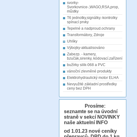
svorky-
Svorkovnice-,WAGO,RSA,prop,
můstky
T6 jednotky,signálky.-kontrolky
spínací prvky
Tepelné a nadproud.ochrany
Transformátory, Zdroje
Uhlíky
Výbojky-aktualisováno
Zabezp. - kamery,
bzučák,sirenky, kódovací.zařízení
bužírky silik-068 a PVC
vánoční zlevněné produkty
Elektrohydraulický motor ELHA
Nevyužité základní prostředky
ceny bez DPH
Prosíme:
seznamte se na úvodní
straně v sekcí NOVINKY
naše aktuelní INFO
od 1.01.23
nové ceníky
přepravců- DPD do 1 kg