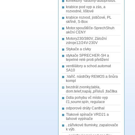
konektory -fastony-autopřísluš.
krabice pod vyp a zás, a
rozvodné, lištové
krabice rozvod, jističové, PL
skříně, S-Box
Motor.spouštěče-SprechShuh
akční CENY
Motory230/380V, Záložní
zdroje12/24V-230V
Stykače a cívky
stykače SPRECHER-SH a
tepelné relé proti přetížení
ventilátory a schod.automat
SA10
.Vařič. nástrčky REMOS a šnůra
kompl
bezdrát zvonky,tabla,
dom.telef,napáj.,přísluš ,tlačítka
čidla pohybu vč místo vyp
č1,soumr.spín, regulace
odporové dráty Canthal
Tlakové spínače VRD21 a
tahové vypínače
. zářivkové tlumivky, zapalovače
k výb.