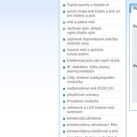
Topné panely a topidla el.
P
pulzní instal.relé Eaton a jiné zn.
pro bojlery a pod.
relé a patice relé
Ka
Vačkové spín, přepín,
vypín,hladin.spín.
zajímavé doprodejové položky-
snížené ceny
časové relé a spínače-
schod.autom.
Elektromat,spín,zás vypín různé
Po
IR, detektory ,čidla,závory,
alarmy,ovladače
Lišty, ohebné trubky,kopoflex
chráničky
nadproudové relé R100,101
přepěťové ochrany
Proudové chrániče
zářivkové a LED trubice-celý
sortiment
kondenzát.zářivkové
kondenzátory odrušovací, filtry
kondenzátory.rozběhové a jiné