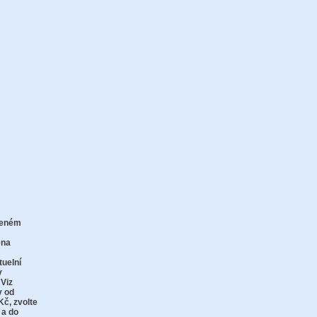
zeném
zu
ena
tuelní
v
 Viz
y od
Kč,
zvolte
 a do