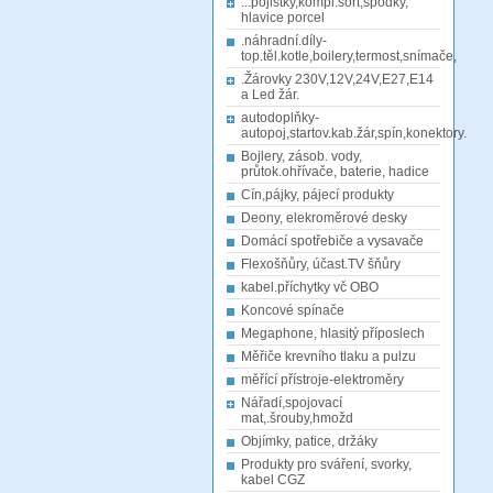
...pojistky,kompl.sort,spodky,
hlavice porcel
.náhradní.díly-
top.těl.kotle,boilery,termost,snímače,
.Žárovky 230V,12V,24V,E27,E14
a Led žár.
autodoplňky-
autopoj,startov.kab.žár,spín,konektory.
Bojlery, zásob. vody,
průtok.ohřívače, baterie, hadice
Cín,pájky, pájecí produkty
Deony, elekroměrové desky
Domácí spotřebiče a vysavače
Flexošňůry, účast.TV šňůry
kabel.příchytky vč OBO
Koncové spínače
Megaphone, hlasitý příposlech
Měřiče krevního tlaku a pulzu
měřící přístroje-elektroměry
Nářadí,spojovací
mat,.šrouby,hmožd
Objímky, patice, držáky
Produkty pro sváření, svorky,
kabel CGZ