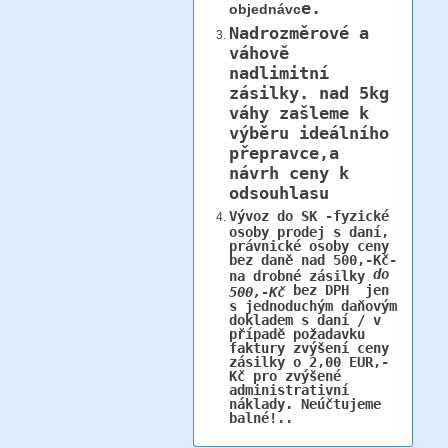
e.
objednávc
Nadrozměrové a
váhově
nadlimitní
zásilky.
nad 5kg
váhy
zašleme k
výběru ideálního
přepravce,a
návrh ceny k
odsouhlasu
Vývoz do SK -fyzické
osoby prodej s daní,
právnické osoby ceny
bez daně nad 500,-Kč-
do
na drobné zásilky
bez DPH jen
500,-Kč
s jednoduchým daňovým
dokladem s daní / v
případě požadavku
faktury zvýšení ceny
zásilky o 2,00 EUR,-
Kč pro zvýšené
administrativní
náklady. Neúčtujeme
balné!..