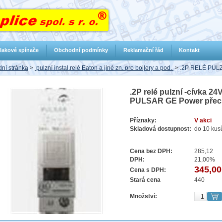
lakové spínače
Obchodní podmínky
Reklamační řád
Kontakt
ní stránka
>
pulzní instal.relé Eaton a jiné zn. pro bojlery a pod.
>
.2P RELÉ PUL
.2P relé pulzní -cívka 2
PULSAR GE Power přec
Příznaky:
V akci
Skladová dostupnost:
do 10 kus
Cena bez DPH:
285,12
DPH:
21,00%
345,00
Cena s DPH:
Stará cena
440
Množství: