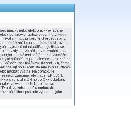
omechanicky nebo elektronicky ovládané
ebo vícefázových zátěží středního příkonu,
t (velmi) malý příkon. Přístroj vždy spíná
buzen (krátkým) impulsem jeho řídící obvod.
ypů a výrobců mírně odlišuje, je třeba se
 to ale vždy tak, že někde v rozvaděči je na
, kterým je osvětlení spínáno. Z rozvaděče
se týká spínačů, ty jsou všechny paralelně na
. Spínače jsou tlačítkové (řazení 1/0), často
ak posílají po stlačení do relé impuls, kterým
 nebo naopak vypíná. Na obrázku je
e se např. zapojuje relé Hager EP 510N.
orky pro centrální ON ne bo OFF ovládání.
gnálek ve vypínačích, které jsou ke
. Ty pak ve větším počtu mohou do
né napětí, které pak relé vyhodnotí jako