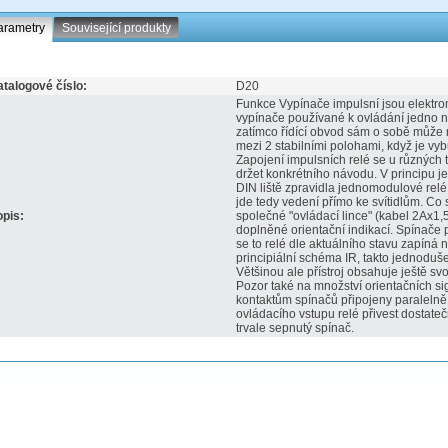
arametry
Související produkty
talogové číslo:
D20
Funkce Vypínače impulsní jsou elektr
vypínače používané k ovládání jedno n
zatímco řídící obvod sám o sobě může mí
mezi 2 stabilními polohami, když je vy
Zapojení impulsních relé se u různých t
držet konkrétního návodu. V principu je
DIN liště zpravidla jednomodulové relé
jde tedy vedení přímo ke svítidlům. Co 
pis:
společné "ovládací lince" (kabel 2Ax1,5)
doplněné orientační indikací. Spínače p
se to relé dle aktuálního stavu zapíná
principiální schéma IR, takto jednoduš
Většinou ale přístroj obsahuje ještě sv
Pozor také na množství orientačních si
kontaktům spínačů připojeny paralelně
ovládacího vstupu relé přivest dostateč
trvale sepnutý spínač.