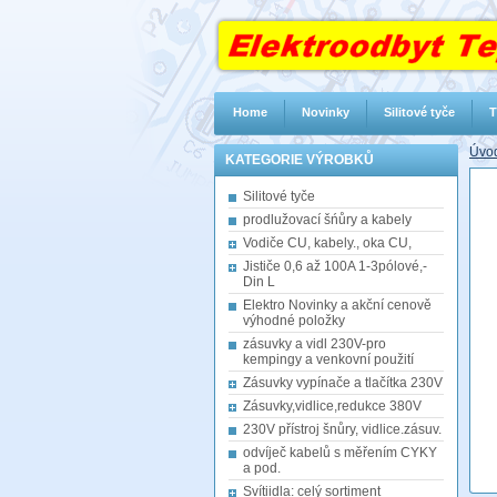
Home
Novinky
Silitové tyče
T
Úvod
KATEGORIE VÝROBKŮ
Silitové tyče
prodlužovací šńůry a kabely
Vodiče CU, kabely., oka CU,
Jističe 0,6 až 100A 1-3pólové,-
Din L
Elektro Novinky a akční cenově
výhodné položky
zásuvky a vidl 230V-pro
kempingy a venkovní použití
Zásuvky vypínače a tlačítka 230V
Zásuvky,vidlice,redukce 380V
230V přístroj šnůry, vidlice.zásuv.
odvíječ kabelů s měřením CYKY
a pod.
Svítiidla: celý sortiment