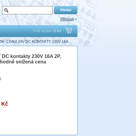
Přihlásit
Váš košík:
0 ks
Přejít
ZNÍ -CÍVKA 24V DC KONTAKTY 230V 16A…
do
4V DC kontakty 230V 16A 2P,
hodně snížená cena
košíku
ů
 Kč