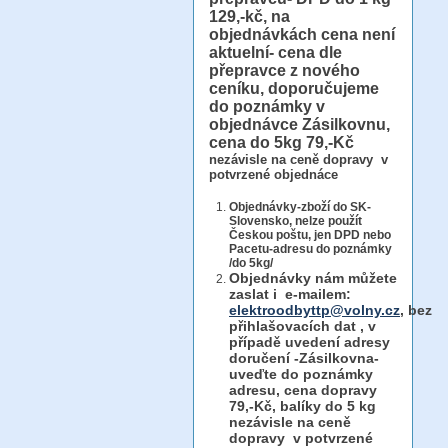
129,-kč, na
objednávkách cena není
aktuelní- cena dle
přepravce z nového
ceníku, doporučujeme
do poznámky v
objednávce Zásilkovnu,
cena do 5kg 79,-Kč
nezávisle na ceně dopravy v
potvrzené objednáce
Objednávky-zboží do SK-
Slovensko, nelze použít
Českou poštu, jen DPD nebo
Pacetu-adresu do poznámky
/do 5kg/
Objednávky
nám můžete
zaslat i e-mailem:
elektroodbyttp@volny.cz
, bez
přihlašovacích dat ,
v
případě uvedení adresy
doručení -Zásilkovna-
uveďte do poznámky
adresu, cena dopravy
79,-Kč, balíky do 5 kg
nezávisle na ceně
dopravy v potvrzené