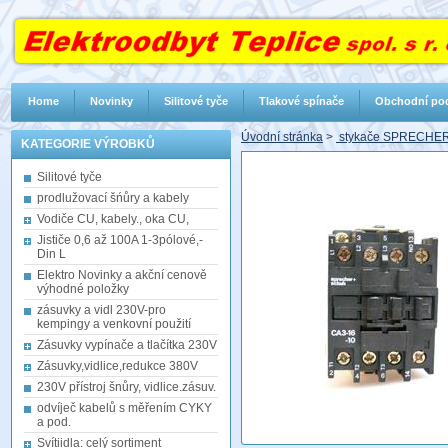
Home
Novinky
Silitové tyče
Tlakové spínače
Obchodní po
Úvodní stránka
>
stykače SPRECHER-SH
KATEGORIE VÝROBKŮ
Silitové tyče
prodlužovací šńůry a kabely
Vodiče CU, kabely., oka CU,
Jističe 0,6 až 100A 1-3pólové,-
Din L
Elektro Novinky a akční cenově
výhodné položky
zásuvky a vidl 230V-pro
kempingy a venkovní použití
Zásuvky vypínače a tlačítka 230V
Zásuvky,vidlice,redukce 380V
230V přístroj šnůry, vidlice.zásuv.
odvíječ kabelů s měřením CYKY
a pod.
Svítiidla: celý sortiment