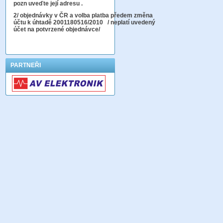
pozn uveďte její adresu .
2
/ objednávky v ČR a volba platba předem změna
účtu k úhtadě 2001180516/2010
/ neplatí uvedený
účet na potvrzené objednávce/
PARTNEŘI