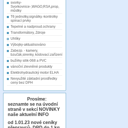
svorky-
Svorkovnice-,WAGO,RSA,prop,
můstky
T6 jednotky,signálky.-kontrolky
spínací prvky
Tepelné a nadproud.ochrany
Transformátory, Zdroje
Uhlíky
Výbojky-aktualisováno
Zabezp. - kamery,
bzučák,sirenky, kódovací.zařízení
bužírky silik-068 a PVC
vánoční zlevněné produkty
Elektrohydraulický motor ELHA
Nevyužité základní prostředky
ceny bez DPH
Prosíme:
seznamte se na úvodní
straně v sekcí NOVINKY
naše aktuelní INFO
od 1.01.23
nové ceníky
přepravců- DPD do 1 kg