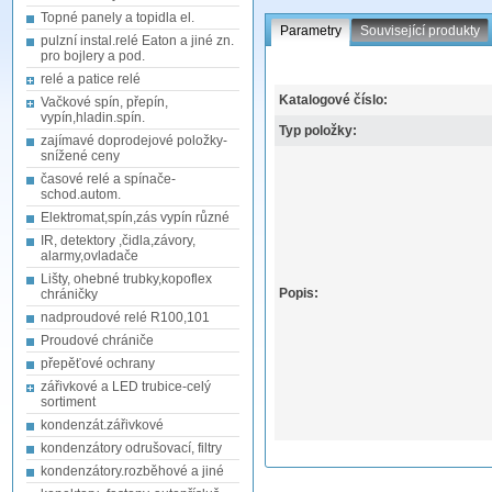
Topné panely a topidla el.
Parametry
Související produkty
pulzní instal.relé Eaton a jiné zn.
pro bojlery a pod.
relé a patice relé
Katalogové číslo:
Vačkové spín, přepín,
vypín,hladin.spín.
Typ položky:
zajímavé doprodejové položky-
snížené ceny
časové relé a spínače-
schod.autom.
Elektromat,spín,zás vypín různé
IR, detektory ,čidla,závory,
alarmy,ovladače
Lišty, ohebné trubky,kopoflex
Popis:
chráničky
nadproudové relé R100,101
Proudové chrániče
přepěťové ochrany
zářivkové a LED trubice-celý
sortiment
kondenzát.zářivkové
kondenzátory odrušovací, filtry
kondenzátory.rozběhové a jiné