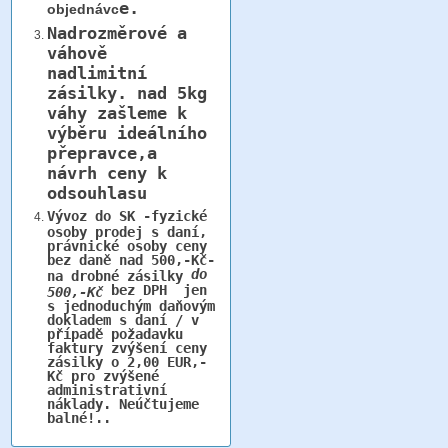
e.
objednávc
Nadrozměrové a
váhově
nadlimitní
zásilky.
nad 5kg
váhy
zašleme k
výběru ideálního
přepravce,a
návrh ceny k
odsouhlasu
Vývoz do SK -fyzické
osoby prodej s daní,
právnické osoby ceny
bez daně nad 500,-Kč-
do
na drobné zásilky
bez DPH jen
500,-Kč
s jednoduchým daňovým
dokladem s daní / v
případě požadavku
faktury zvýšení ceny
zásilky o 2,00 EUR,-
Kč pro zvýšené
administrativní
náklady. Neúčtujeme
balné!..