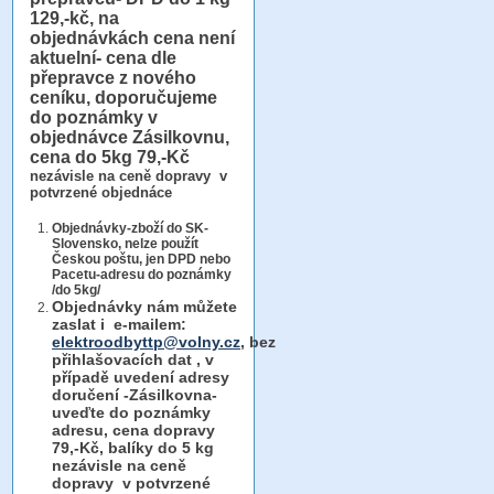
129,-kč, na
objednávkách cena není
aktuelní- cena dle
přepravce z nového
ceníku, doporučujeme
do poznámky v
objednávce Zásilkovnu,
cena do 5kg 79,-Kč
nezávisle na ceně dopravy v
potvrzené objednáce
Objednávky-zboží do SK-
Slovensko, nelze použít
Českou poštu, jen DPD nebo
Pacetu-adresu do poznámky
/do 5kg/
Objednávky
nám můžete
zaslat i e-mailem:
elektroodbyttp@volny.cz
, bez
přihlašovacích dat ,
v
případě uvedení adresy
doručení -Zásilkovna-
uveďte do poznámky
adresu, cena dopravy
79,-Kč, balíky do 5 kg
nezávisle na ceně
dopravy v potvrzené