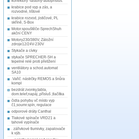
konektory -fastony-autopřísluš.
krabice pod vyp a zás, a
rozvodné, lištové
krabice rozvod, jističové, PL
skříně, S-Box
Motor.spouštěče-SprechShuh
akční CENY
Motory230/380V, Záložní
zdroje12/24V-230V
Stykače a cívky
stykače SPRECHER-SH a
tepelné relé proti přetížení
ventilátory a schod.automat
SA10
.Vařič. nástrčky REMOS a šnůra
kompl
bezdrát zvonky,tabla,
dom.telef,napáj.,přísluš ,tlačítka
čidla pohybu vč místo vyp
č1,soumr.spín, regulace
odporové dráty Canthal
Tlakové spínače VRD21 a
tahové vypínače
. zářivkové tlumivky, zapalovače
k výb.