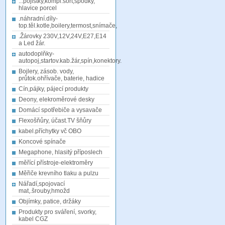
...pojistky,kompl.sort,spodky,
hlavice porcel
.náhradní.díly-
top.těl.kotle,boilery,termost,snímače,
.Žárovky 230V,12V,24V,E27,E14
a Led žár.
autodoplňky-
autopoj,startov.kab.žár,spín,konektory.
Bojlery, zásob. vody,
průtok.ohřívače, baterie, hadice
Cín,pájky, pájecí produkty
Deony, elekroměrové desky
Domácí spotřebiče a vysavače
Flexošňůry, účast.TV šňůry
kabel.příchytky vč OBO
Koncové spínače
Megaphone, hlasitý příposlech
měřící přístroje-elektroměry
Měřiče krevního tlaku a pulzu
Nářadí,spojovací
mat,.šrouby,hmožd
Objímky, patice, držáky
Produkty pro sváření, svorky,
kabel CGZ