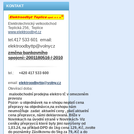
KONTAKT
Elektrotechnický velkoobchod
Teplická 256, Teplice
www.elektroodbyt.cz
tel.417 533 601 email:
elektroodbyttp@volnycz
změna bankovního
spojení: 2001180516 / 2010
tel.:
+420 417 533 600
email:
elektroodbyttp@volny.cz
Otevírací doba:
maloobchodní prodejna elektro tč v omezeném
provozu
Pozor-
u objednávek na e-shopu neplatí cena
přepravy na objednávce
,na eshopu nám
neumožňuje zadat aktuelní ceny , platí aktuelní
cena přepravce, námi deklarovaná. Blíže v
Novinkach na úvodní straně v Novinkách- Viz
ceníky přepravců které byly jimi navýšeny od
1,03.24, na příklad-DPD do 1kg cena 129,-Kč,
zvolte
do poznámky Zásilkovnu do 5kg
za 79,-Kč a do