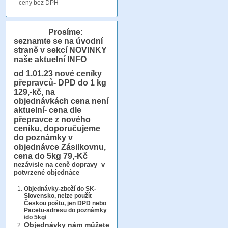
ceny bez DPH
Prosíme:
seznamte se na úvodní
straně v sekcí NOVINKY
naše aktuelní INFO
od 1.01.23
nové ceníky
přepravců- DPD do 1 kg
129,-kč, na
objednávkách cena není
aktuelní- cena dle
přepravce z nového
ceníku, doporučujeme
do poznámky v
objednávce Zásilkovnu,
cena do 5kg 79,-Kč
nezávisle na ceně dopravy v
potvrzené objednáce
Objednávky-zboží do SK-
Slovensko, nelze použít
Českou poštu, jen DPD nebo
Pacetu-adresu do poznámky
/do 5kg/
Objednávky
nám můžete