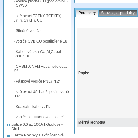
- Vodiče ploché CU (pod omítku)
- CYWD
Parametry
Související produkty
- sdělovací TCEKY, TCEKFY,
JYTY, SYKFY, CU
- Stíněné vodiče
- vodiče CVB CU postříbřené 18
- Kabelová oka-CU,Al,Cupal
podl. /10/
- CMSM ,CMFM vícežil.sdělovací
/9/
Popis:
- Páskové vodiče PNLY /12/
- sdělovací Uš, Lauš, pocínované
/14/
- Koaxiální kabely /11/
- vodiče se silikonovou isolací
Měrná jednotka:
Jističe 0,6 až 100A 1-3pólové,-
Din L
Elektro Novinky a akční cenově