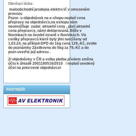
Otevírací doba:
maloobchodní prodejna elektro tč v omezeném
provozu
Pozor-
u objednávek na e-shopu neplatí cena
přepravy na objednávce
,na eshopu nám
neumožňuje zadat aktuelní ceny , platí aktuelní
cena přepravce, námi deklarovaná. Blíže v
Novinkach na úvodní straně v Novinkách- Viz
ceníky přepravců které byly jimi navýšeny od
1,03.24, na příklad-DPD do 1kg cena 129,-Kč,
zvolte
do poznámky Zásilkovnu do 5kg
za 79,-Kč a do
pozn uveďte její adresu .
2
/ objednávky v ČR a volba platba předem změna
účtu k úhtadě 2001180516/2010
/ neplatí uvedený
účet na potvrzené objednávce/
PARTNEŘI