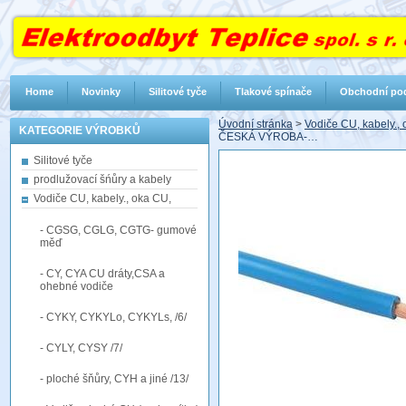
Home
Novinky
Silitové tyče
Tlakové spínače
Obchodní po
Úvodní stránka
>
Vodiče CU, kabely.,
KATEGORIE VÝROBKŮ
ČESKÁ VÝROBA-…
Silitové tyče
prodlužovací šńůry a kabely
Vodiče CU, kabely., oka CU,
- CGSG, CGLG, CGTG- gumové
měď
- CY, CYA CU dráty,CSA a
ohebné vodiče
- CYKY, CYKYLo, CYKYLs, /6/
- CYLY, CYSY /7/
- ploché šňůry, CYH a jiné /13/