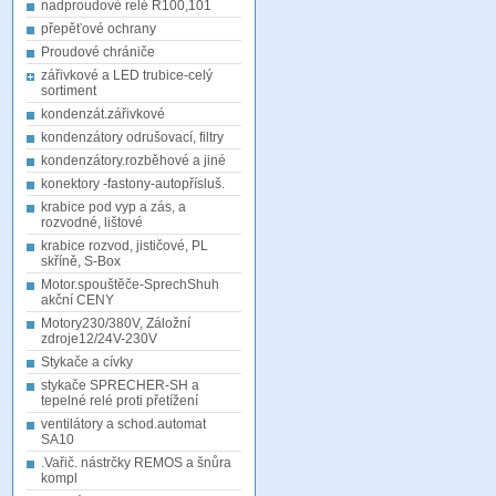
nadproudové relé R100,101
přepěťové ochrany
Proudové chrániče
zářivkové a LED trubice-celý
sortiment
kondenzát.zářivkové
kondenzátory odrušovací, filtry
kondenzátory.rozběhové a jiné
konektory -fastony-autopřísluš.
krabice pod vyp a zás, a
rozvodné, lištové
krabice rozvod, jističové, PL
skříně, S-Box
Motor.spouštěče-SprechShuh
akční CENY
Motory230/380V, Záložní
zdroje12/24V-230V
Stykače a cívky
stykače SPRECHER-SH a
tepelné relé proti přetížení
ventilátory a schod.automat
SA10
.Vařič. nástrčky REMOS a šnůra
kompl