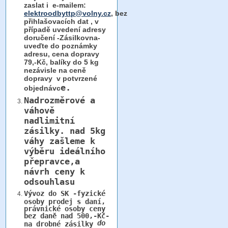
zaslat i e-mailem:
elektroodbyttp@volny.cz
, bez
přihlašovacích dat ,
v
případě uvedení adresy
doručení -Zásilkovna-
uveďte do poznámky
adresu, cena dopravy
79,-Kč, balíky do 5 kg
nezávisle na ceně
dopravy v potvrzené
e.
objednávc
Nadrozměrové a
váhově
nadlimitní
zásilky.
nad 5kg
váhy
zašleme k
výběru ideálního
přepravce,a
návrh ceny k
odsouhlasu
Vývoz do SK -fyzické
osoby prodej s daní,
právnické osoby ceny
bez daně nad 500,-Kč-
do
na drobné zásilky