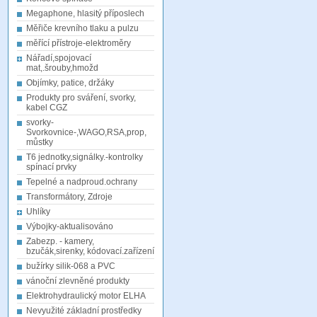
Megaphone, hlasitý příposlech
Měřiče krevního tlaku a pulzu
měřící přístroje-elektroměry
Nářadí,spojovací
mat,.šrouby,hmožd
Objímky, patice, držáky
Produkty pro sváření, svorky,
kabel CGZ
svorky-
Svorkovnice-,WAGO,RSA,prop,
můstky
T6 jednotky,signálky.-kontrolky
spínací prvky
Tepelné a nadproud.ochrany
Transformátory, Zdroje
Uhlíky
Výbojky-aktualisováno
Zabezp. - kamery,
bzučák,sirenky, kódovací.zařízení
bužírky silik-068 a PVC
vánoční zlevněné produkty
Elektrohydraulický motor ELHA
Nevyužité základní prostředky