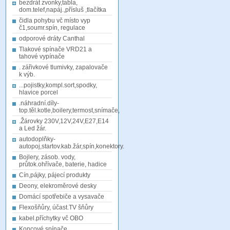
bezdrát zvonky,tabla,
dom.telef,napáj.,přísluš ,tlačítka
čidla pohybu vč místo vyp
č1,soumr.spín, regulace
odporové dráty Canthal
Tlakové spínače VRD21 a
tahové vypínače
. zářivkové tlumivky, zapalovače
k výb.
...pojistky,kompl.sort,spodky,
hlavice porcel
.náhradní.díly-
top.těl.kotle,boilery,termost,snímače,
.Žárovky 230V,12V,24V,E27,E14
a Led žár.
autodoplňky-
autopoj,startov.kab.žár,spín,konektory.
Bojlery, zásob. vody,
průtok.ohřívače, baterie, hadice
Cín,pájky, pájecí produkty
Deony, elekroměrové desky
Domácí spotřebiče a vysavače
Flexošňůry, účast.TV šňůry
kabel.příchytky vč OBO
Koncové spínače