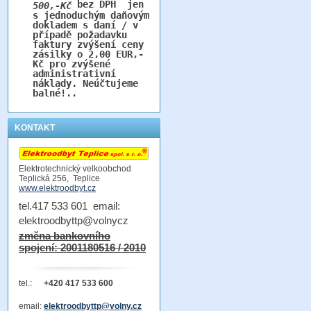
bez DPH jen
500,-Kč
s jednoduchým daňovým
dokladem s daní / v
případě požadavku
faktury zvýšení ceny
zásilky o 2,00 EUR,-
Kč pro zvýšené
administrativní
náklady. Neúčtujeme
balné!..
KONTAKT
Elektrotechnický velkoobchod
Teplická 256, Teplice
www.elektroodbyt.cz
tel.417 533 601 email:
elektroodbyttp@volnycz
změna bankovního
spojení: 2001180516 / 2010
tel.:
+420 417 533 600
email:
elektroodbyttp@volny.cz