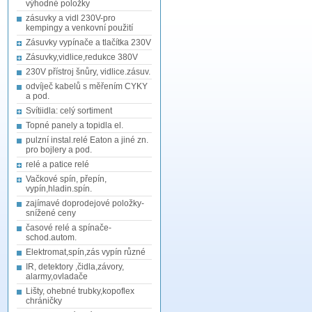
výhodné položky
zásuvky a vidl 230V-pro
kempingy a venkovní použití
Zásuvky vypínače a tlačítka 230V
Zásuvky,vidlice,redukce 380V
230V přístroj šnůry, vidlice.zásuv.
odvíječ kabelů s měřením CYKY
a pod.
Svítiidla: celý sortiment
Topné panely a topidla el.
pulzní instal.relé Eaton a jiné zn.
pro bojlery a pod.
relé a patice relé
Vačkové spín, přepín,
vypín,hladin.spín.
zajímavé doprodejové položky-
snížené ceny
časové relé a spínače-
schod.autom.
Elektromat,spín,zás vypín různé
IR, detektory ,čidla,závory,
alarmy,ovladače
Lišty, ohebné trubky,kopoflex
chráničky