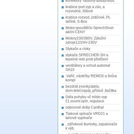
konektory -fastony-autopřísluš.
krabice pod vyp a zás, a
rozvodné, lištové
krabice rozvod, jističové, PL
skříně, S-Box
Motor.spouštěče-SprechShuh
akční CENY
Motory230/380V, Záložní
zdroje12/24V-230V
Stykače a cívky
stykače SPRECHER-SH a
tepelné relé proti přetížení
ventilátory a schod.automat
SA10
.Vařič. nástrčky REMOS a šnůra
kompl
bezdrát zvonky,tabla,
dom.telef,napáj.,přísluš ,tlačítka
čidla pohybu vč místo vyp
č1,soumr.spín, regulace
odporové dráty Canthal
Tlakové spínače VRD21 a
tahové vypínače
. zářivkové tlumivky, zapalovače
k výb.