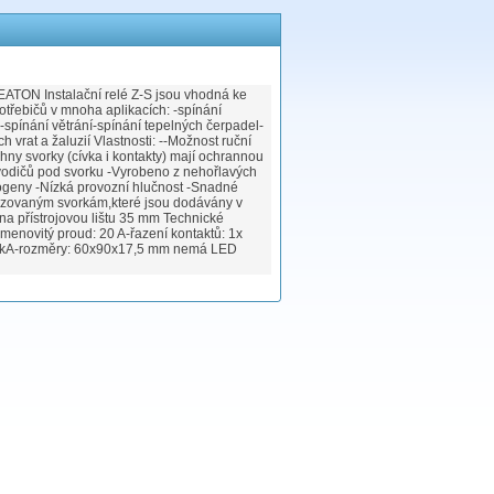
-EATON Instalační relé Z-S jsou vhodná ke
otřebičů v mnoha aplikacích: -spínání
)-spínání větrání-spínání tepelných čerpadel-
vrat a žaluzií Vlastnosti: --Možnost ruční
hny svorky (cívka i kontakty) mají ochrannou
vodičů pod svorku -Vyrobeno z nehořlavých
logeny -Nízká provozní hlučnost -Snadné
enzovaným svorkám,které jsou dodávány v
a přístrojovou lištu 35 mm Technické
jmenovitý proud: 20 A-řazení kontaktů: 1x
10 kA-rozměry: 60x90x17,5 mm nemá LED