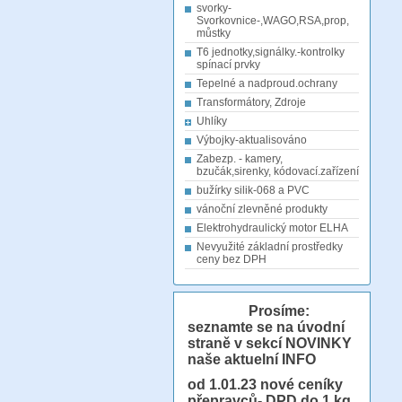
svorky-
Svorkovnice-,WAGO,RSA,prop,
můstky
T6 jednotky,signálky.-kontrolky
spínací prvky
Tepelné a nadproud.ochrany
Transformátory, Zdroje
Uhlíky
Výbojky-aktualisováno
Zabezp. - kamery,
bzučák,sirenky, kódovací.zařízení
bužírky silik-068 a PVC
vánoční zlevněné produkty
Elektrohydraulický motor ELHA
Nevyužité základní prostředky
ceny bez DPH
Prosíme:
seznamte se na úvodní
straně v sekcí NOVINKY
naše aktuelní INFO
od 1.01.23
nové ceníky
přepravců- DPD do 1 kg