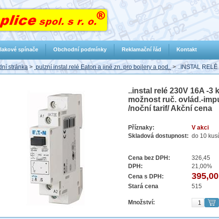
lakové spínače
Obchodní podmínky
Reklamační řád
Kontakt
ní stránka
>
pulzní instal.relé Eaton a jiné zn. pro bojlery a pod.
>
..INSTAL RELÉ
..instal relé 230V 16A -3
možnost ruč. ovlád.-impul
/noční tarif/ Akční cena
Příznaky:
V akci
Skladová dostupnost:
do 10 kus
Cena bez DPH:
326,45
DPH:
21,00%
395,00
Cena s DPH:
Stará cena
515
Množství: