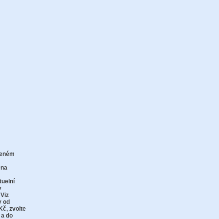
zeném
zu
ena
tuelní
v
 Viz
y od
Kč,
zvolte
 a do