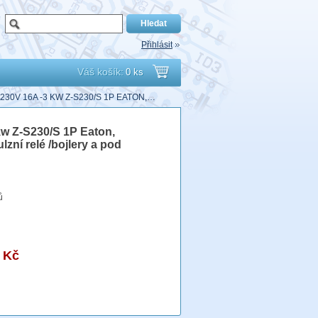
Přihlásit
Váš košík:
0 ks
Přejít
 230V 16A -3 KW Z-S230/S 1P EATON,…
do
 kw Z-S230/S 1P Eaton,
zní relé /bojlery a pod
košíku
ů
 Kč