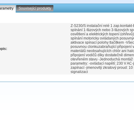
arametry
Související produkty
Z-S230/S instalační relé 1 zap.kontakt
spínání 1-fázových nebo 3-fázových sp
osvětlení a elektrických topení (ohřevů
spínání motoricky ovládaných posuvných 
aktivace spínací polohy tlačítkem -Všec
posuvnou clonkuzabraňující připojení 
pis:
materiálů neobsahujících chlór ani ha
připojení vodičů díky dostatečně dim
otevřeném stavu -Jednoduchá montáž n
parametry: -ovládací napětí: 230 V AC-
zapínací -jmenovitý zkratový proud: 
signalizaci