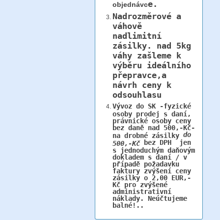
e.
objednávc
Nadrozměrové a
váhově
nadlimitní
zásilky.
nad 5kg
váhy
zašleme k
výběru ideálního
přepravce,a
návrh ceny k
odsouhlasu
Vývoz do SK -fyzické
osoby prodej s daní,
právnické osoby ceny
bez daně nad 500,-Kč-
do
na drobné zásilky
bez DPH jen
500,-Kč
s jednoduchým daňovým
dokladem s daní / v
případě požadavku
faktury zvýšení ceny
zásilky o 2,00 EUR,-
Kč pro zvýšené
administrativní
náklady. Neúčtujeme
balné!..