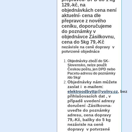
129,-kč, na
objednávkách cena není
aktuelní- cena dle
přepravce z nového
ceníku, doporučujeme
do poznámky v
objednávce Zásilkovnu,
cena do 5kg 79,-Kč
nezávisle na ceně dopravy v
potvrzené objednáce
Objednávky-zboží do SK-
Slovensko, nelze použít
Českou poštu, jen DPD nebo
Pacetu-adresu do poznámky
/do 5kg/
Objednávky
nám můžete
zaslat i e-mailem:
elektroodbyttp@volny.cz
, bez
přihlašovacích dat ,
v
případě uvedení adresy
doručení -Zásilkovna-
uveďte do poznámky
adresu, cena dopravy
79,-Kč, balíky do 5 kg
nezávisle na ceně
dopravy v potvrzené