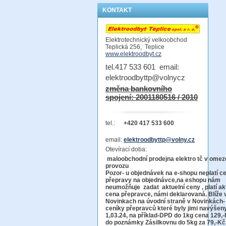
KONTAKT
Elektrotechnický velkoobchod
Teplická 256, Teplice
www.elektroodbyt.cz
tel.417 533 601 email:
elektroodbyttp@volnycz
změna bankovního
spojení: 2001180516 / 2010
tel.:
+420 417 533 600
email:
elektroodbyttp@volny.cz
Otevírací doba:
maloobchodní prodejna elektro tč v ome
provo
Pozor-
u objednávek na e-shopu neplatí c
přepravy na objednávce
,na eshopu nám
neumožňuje zadat aktuelní ceny , platí ak
cena přepravce, námi deklarovaná. Blíže 
Novinkach na úvodní straně v Novinkách-
ceníky přepravců které byly jimi navýšen
1,03.24, na příklad-DPD do 1kg cena 129,-
do poznámky Zásilkovnu do 5kg
za 79,-Kč