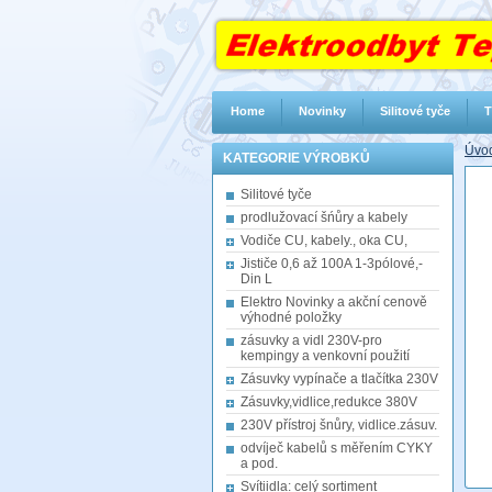
Home
Novinky
Silitové tyče
T
Úvod
KATEGORIE VÝROBKŮ
Silitové tyče
prodlužovací šńůry a kabely
Vodiče CU, kabely., oka CU,
Jističe 0,6 až 100A 1-3pólové,-
Din L
Elektro Novinky a akční cenově
výhodné položky
zásuvky a vidl 230V-pro
kempingy a venkovní použití
Zásuvky vypínače a tlačítka 230V
Zásuvky,vidlice,redukce 380V
230V přístroj šnůry, vidlice.zásuv.
odvíječ kabelů s měřením CYKY
a pod.
Svítiidla: celý sortiment