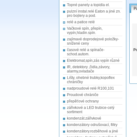
Topné panely a topidla el.
P
pulzní instal.relé Eaton a jiné zn.
pro bojlery a pod.
relé a patice relé
Vačkové spín, přepín,
vypín,hladin.spín.
zajímavé doprodejové položky-
snížené ceny
časové relé a spínače-
Po
schod.autom.
Elektromat,spín,zás vypín různé
IR, detektory ,čidla,závory,
alarmy,ovladače
Lišty, ohebné trubky,kopoflex
chráničky
nadproudové relé R100,101
Proudové chrániče
přepěťové ochrany
zářivkové a LED trubice-celý
sortiment
kondenzát.zářivkové
kondenzátory odrušovací, filtry
kondenzátory.rozběhové a jiné