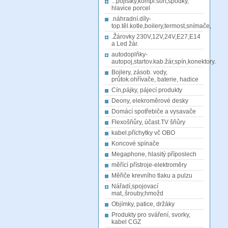
...pojistky,kompl.sort,spodky,
hlavice porcel
.náhradní.díly-
top.těl.kotle,boilery,termost,snímače,
.Žárovky 230V,12V,24V,E27,E14
a Led žár.
autodoplňky-
autopoj,startov.kab.žár,spín,konektory.
Bojlery, zásob. vody,
průtok.ohřívače, baterie, hadice
Cín,pájky, pájecí produkty
Deony, elekroměrové desky
Domácí spotřebiče a vysavače
Flexošňůry, účast.TV šňůry
kabel.příchytky vč OBO
Koncové spínače
Megaphone, hlasitý příposlech
měřící přístroje-elektroměry
Měřiče krevního tlaku a pulzu
Nářadí,spojovací
mat,.šrouby,hmožd
Objímky, patice, držáky
Produkty pro sváření, svorky,
kabel CGZ