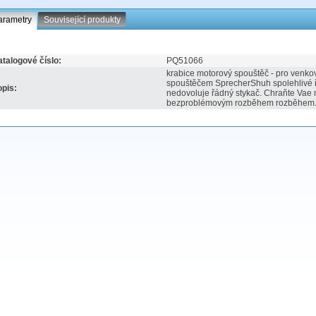
arametry
Související produkty
talogové číslo:
PQ51066
krabice motorový spouštěč - pro venkov
spouštěčem SprecherShuh spolehlivé ře
pis:
nedovoluje řádný stykač. Chraňte Vae 
bezproblémovým rozběhem rozběhem.