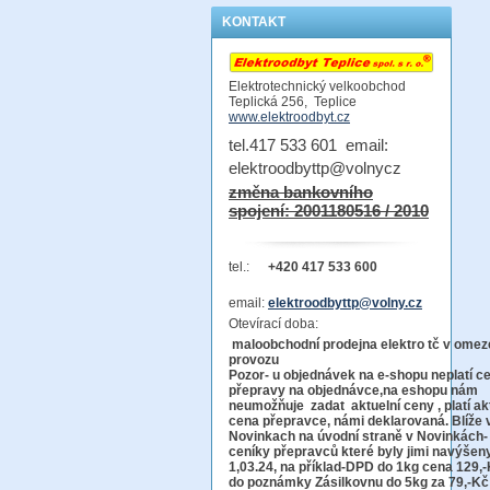
KONTAKT
Elektrotechnický velkoobchod
Teplická 256, Teplice
www.elektroodbyt.cz
tel.417 533 601 email:
elektroodbyttp@volnycz
změna bankovního
spojení: 2001180516 / 2010
tel.:
+420 417 533 600
email:
elektroodbyttp@volny.cz
Otevírací doba:
maloobchodní prodejna elektro tč v ome
provo
Pozor-
u objednávek na e-shopu neplatí c
přepravy na objednávce
,na eshopu nám
neumožňuje zadat aktuelní ceny , platí ak
cena přepravce, námi deklarovaná. Blíže 
Novinkach na úvodní straně v Novinkách-
ceníky přepravců které byly jimi navýšen
1,03.24, na příklad-DPD do 1kg cena 129,-
do poznámky Zásilkovnu do 5kg
za 79,-Kč