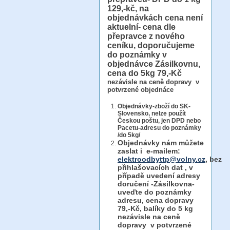
129,-kč, na
objednávkách cena není
aktuelní- cena dle
přepravce z nového
ceníku, doporučujeme
do poznámky v
objednávce Zásilkovnu,
cena do 5kg 79,-Kč
nezávisle na ceně dopravy v
potvrzené objednáce
Objednávky-zboží do SK-
Slovensko, nelze použít
Českou poštu, jen DPD nebo
Pacetu-adresu do poznámky
/do 5kg/
Objednávky
nám můžete
zaslat i e-mailem:
elektroodbyttp@volny.cz
, bez
přihlašovacích dat ,
v
případě uvedení adresy
doručení -Zásilkovna-
uveďte do poznámky
adresu, cena dopravy
79,-Kč, balíky do 5 kg
nezávisle na ceně
dopravy v potvrzené