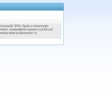
ní použití. IP55, Spolu s motorovým
šení, nastavitelné rozmezí cca 6A což
motory před poškozením ! a
..