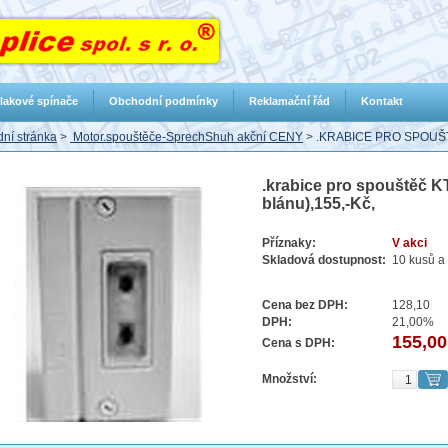
lakové spínače
Obchodní podmínky
Reklamační řád
Kontakt
ní stránka
>
Motor.spouštěče-SprechShuh akční CENY
>
.KRABICE PRO SPOUŠT
.krabice pro spouštěč KTA
blánu),155,-Kč,
Příznaky:
V akci
Skladová dostupnost:
10 kusů a 
Cena bez DPH:
128,10
DPH:
21,00%
155,00
Cena s DPH:
Množství: