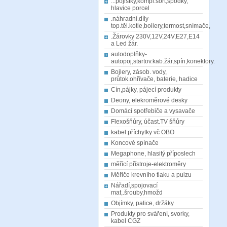
...pojistky,kompl.sort,spodky,
hlavice porcel
.náhradní.díly-
top.těl.kotle,boilery,termost,snímače,
.Žárovky 230V,12V,24V,E27,E14
a Led žár.
autodoplňky-
autopoj,startov.kab.žár,spín,konektory.
Bojlery, zásob. vody,
průtok.ohřívače, baterie, hadice
Cín,pájky, pájecí produkty
Deony, elekroměrové desky
Domácí spotřebiče a vysavače
Flexošňůry, účast.TV šňůry
kabel.příchytky vč OBO
Koncové spínače
Megaphone, hlasitý příposlech
měřící přístroje-elektroměry
Měřiče krevního tlaku a pulzu
Nářadí,spojovací
mat,.šrouby,hmožd
Objímky, patice, držáky
Produkty pro sváření, svorky,
kabel CGZ