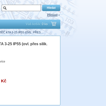
Přihlásit
Váš košík:
0 ks
Přejít
ĚČ KTA 3-25 IP55 (OVL. PŘES…
do
 3-25 IP55 (ovl. přes silik.
košíku
více
 Kč