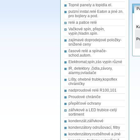
Topné panely a topidla el.
P
pulzní instal.relé Eaton a jiné zn.
pro bojlery a pod.
relé a patice relé
Ka
Vačkové spín, přepín,
vypín,hladin.spín.
Po
zajímavé doprodejové položky-
snížené ceny
časové relé a spínače-
schod.autom.
Elektromat,spín,zás vypín různé
IR, detektory ,čidla,závory,
alarmy,ovladače
Lišty, ohebné trubky,kopoflex
chráničky
nadproudové relé R100,101
Proudové chrániče
přepěťové ochrany
zářivkové a LED trubice-celý
sortiment
kondenzát.zářivkové
kondenzátory odrušovací, filtry
kondenzátory.rozběhové a jiné