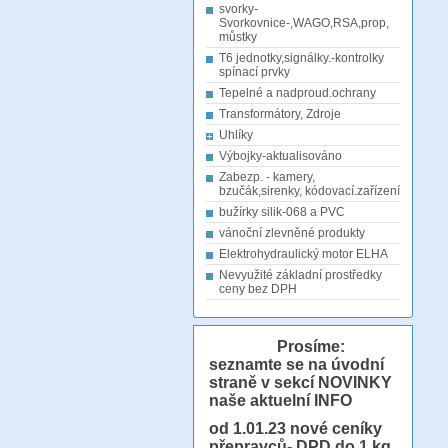
svorky-
Svorkovnice-,WAGO,RSA,prop,
můstky
T6 jednotky,signálky.-kontrolky
spínací prvky
Tepelné a nadproud.ochrany
Transformátory, Zdroje
Uhlíky
Výbojky-aktualisováno
Zabezp. - kamery,
bzučák,sirenky, kódovací.zařízení
bužírky silik-068 a PVC
vánoční zlevněné produkty
Elektrohydraulický motor ELHA
Nevyužité základní prostředky
ceny bez DPH
Prosíme:
seznamte se na úvodní
straně v sekcí NOVINKY
naše aktuelní INFO
od 1.01.23
nové ceníky
přepravců- DPD do 1 kg