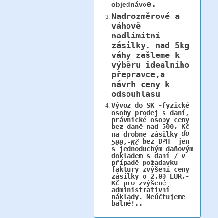
e.
objednávc
Nadrozměrové a
váhově
nadlimitní
zásilky.
nad 5kg
váhy
zašleme k
výběru ideálního
přepravce,a
návrh ceny k
odsouhlasu
Vývoz do SK -fyzické
osoby prodej s daní,
právnické osoby ceny
bez daně nad 500,-Kč-
do
na drobné zásilky
bez DPH jen
500,-Kč
s jednoduchým daňovým
dokladem s daní / v
případě požadavku
faktury zvýšení ceny
zásilky o 2,00 EUR,-
Kč pro zvýšené
administrativní
náklady. Neúčtujeme
balné!..