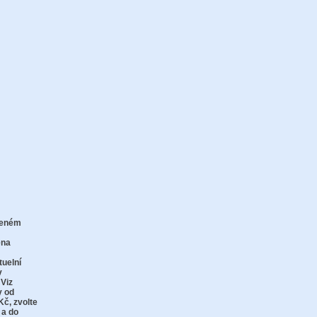
zeném
zu
ena
tuelní
v
 Viz
y od
Kč,
zvolte
 a do