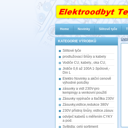
Home
Novinky
Silitové tyče
T
Úvod
KATEGORIE VÝROBKŮ
Silitové tyče
prodlužovací šńůry a kabely
Vodiče CU, kabely., oka CU,
Jističe 0,6 až 100A 1-3pólové,-
Din L
Elektro Novinky a akční cenově
výhodné položky
zásuvky a vidl 230V-pro
kempingy a venkovní použití
Zásuvky vypínače a tlačítka 230V
Zásuvky,vidlice,redukce 380V
230V přístroj šnůry, vidlice.zásuv.
odvíječ kabelů s měřením CYKY
a pod.
Svítiidla: celý sortiment