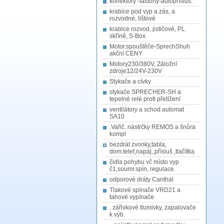
konektory -fastony-autopřísluš.
krabice pod vyp a zás, a
rozvodné, lištové
krabice rozvod, jističové, PL
skříně, S-Box
Motor.spouštěče-SprechShuh
akční CENY
Motory230/380V, Záložní
zdroje12/24V-230V
Stykače a cívky
stykače SPRECHER-SH a
tepelné relé proti přetížení
ventilátory a schod.automat
SA10
.Vařič. nástrčky REMOS a šnůra
kompl
bezdrát zvonky,tabla,
dom.telef,napáj.,přísluš ,tlačítka
čidla pohybu vč místo vyp
č1,soumr.spín, regulace
odporové dráty Canthal
Tlakové spínače VRD21 a
tahové vypínače
. zářivkové tlumivky, zapalovače
k výb.