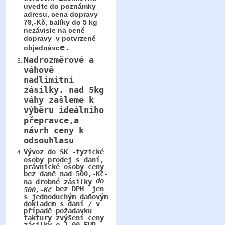
uveďte do poznámky
adresu, cena dopravy
79,-Kč, balíky do 5 kg
nezávisle na ceně
dopravy v potvrzené
e.
objednávc
Nadrozměrové a
váhově
nadlimitní
zásilky.
nad 5kg
váhy
zašleme k
výběru ideálního
přepravce,a
návrh ceny k
odsouhlasu
Vývoz do SK -fyzické
osoby prodej s daní,
právnické osoby ceny
bez daně nad 500,-Kč-
do
na drobné zásilky
bez DPH jen
500,-Kč
s jednoduchým daňovým
dokladem s daní / v
případě požadavku
faktury zvýšení ceny
zásilky o 2,00 EUR,-