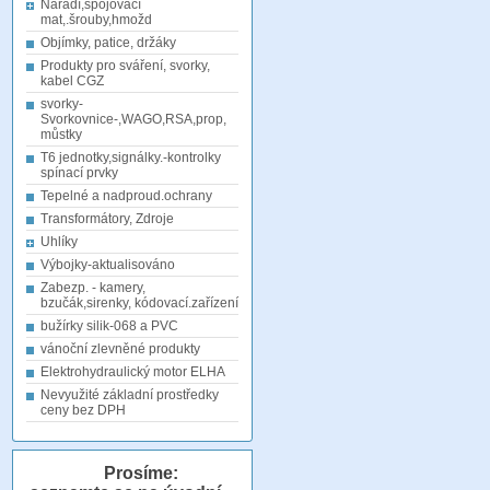
Nářadí,spojovací
mat,.šrouby,hmožd
Objímky, patice, držáky
Produkty pro sváření, svorky,
kabel CGZ
svorky-
Svorkovnice-,WAGO,RSA,prop,
můstky
T6 jednotky,signálky.-kontrolky
spínací prvky
Tepelné a nadproud.ochrany
Transformátory, Zdroje
Uhlíky
Výbojky-aktualisováno
Zabezp. - kamery,
bzučák,sirenky, kódovací.zařízení
bužírky silik-068 a PVC
vánoční zlevněné produkty
Elektrohydraulický motor ELHA
Nevyužité základní prostředky
ceny bez DPH
Prosíme: