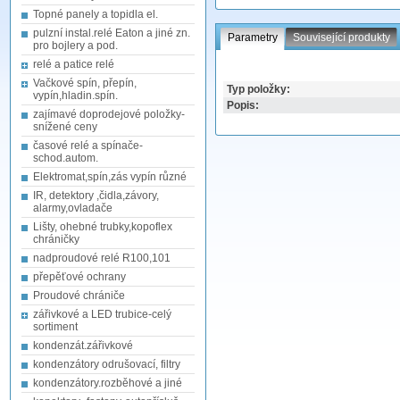
Topné panely a topidla el.
pulzní instal.relé Eaton a jiné zn.
Parametry
Související produkty
pro bojlery a pod.
relé a patice relé
Vačkové spín, přepín,
Typ položky:
vypín,hladin.spín.
Popis:
zajímavé doprodejové položky-
snížené ceny
časové relé a spínače-
schod.autom.
Elektromat,spín,zás vypín různé
IR, detektory ,čidla,závory,
alarmy,ovladače
Lišty, ohebné trubky,kopoflex
chráničky
nadproudové relé R100,101
přepěťové ochrany
Proudové chrániče
zářivkové a LED trubice-celý
sortiment
kondenzát.zářivkové
kondenzátory odrušovací, filtry
kondenzátory.rozběhové a jiné