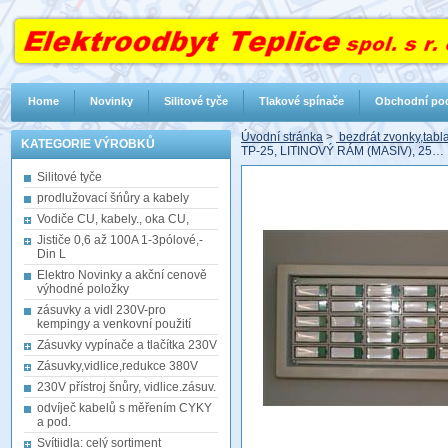
Home
Novinky
Silitové tyče
Tlakové spínače
Obchodní po
Úvodní stránka
>
bezdrát zvonky,tabla,
KATEGORIE VÝROBKŮ
TP-25, LITINOVÝ RÁM (MASIV), 25…
Silitové tyče
prodlužovací šńůry a kabely
Vodiče CU, kabely., oka CU,
Jističe 0,6 až 100A 1-3pólové,-
Din L
Elektro Novinky a akční cenově
výhodné položky
zásuvky a vidl 230V-pro
kempingy a venkovní použití
Zásuvky vypínače a tlačítka 230V
Zásuvky,vidlice,redukce 380V
230V přístroj šnůry, vidlice.zásuv.
odvíječ kabelů s měřením CYKY
a pod.
Svítiidla: celý sortiment