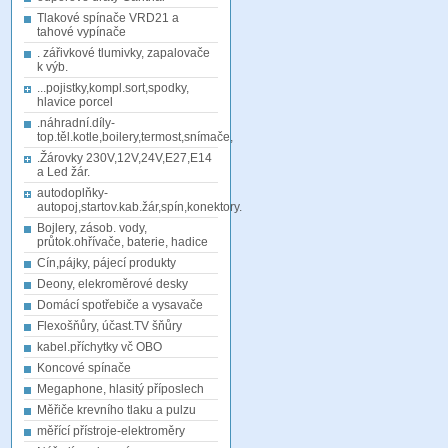
Tlakové spínače VRD21 a
tahové vypínače
. zářivkové tlumivky, zapalovače
k výb.
...pojistky,kompl.sort,spodky,
hlavice porcel
.náhradní.díly-
top.těl.kotle,boilery,termost,snímače,
.Žárovky 230V,12V,24V,E27,E14
a Led žár.
autodoplňky-
autopoj,startov.kab.žár,spín,konektory.
Bojlery, zásob. vody,
průtok.ohřívače, baterie, hadice
Cín,pájky, pájecí produkty
Deony, elekroměrové desky
Domácí spotřebiče a vysavače
Flexošňůry, účast.TV šňůry
kabel.příchytky vč OBO
Koncové spínače
Megaphone, hlasitý příposlech
Měřiče krevního tlaku a pulzu
měřící přístroje-elektroměry