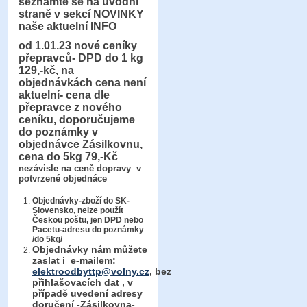
seznamte se na úvodní
straně v sekcí NOVINKY
naše aktuelní INFO
od 1.01.23
nové ceníky
přepravců- DPD do 1 kg
129,-kč, na
objednávkách cena není
aktuelní- cena dle
přepravce z nového
ceníku, doporučujeme
do poznámky v
objednávce Zásilkovnu,
cena do 5kg 79,-Kč
nezávisle na ceně dopravy v
potvrzené objednáce
Objednávky-zboží do SK-
Slovensko, nelze použít
Českou poštu, jen DPD nebo
Pacetu-adresu do poznámky
/do 5kg/
Objednávky
nám můžete
zaslat i e-mailem:
elektroodbyttp@volny.cz
, bez
přihlašovacích dat ,
v
případě uvedení adresy
doručení -Zásilkovna-