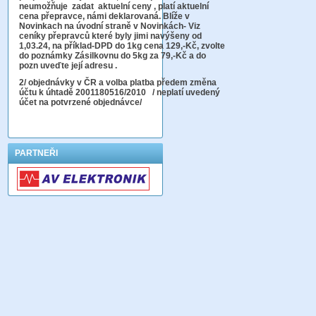
neumožňuje zadat aktuelní ceny , platí aktuelní
cena přepravce, námi deklarovaná. Blíže v
Novinkach na úvodní straně v Novinkách- Viz
ceníky přepravců které byly jimi navýšeny od
1,03.24, na příklad-DPD do 1kg cena 129,-Kč,
zvolte
do poznámky Zásilkovnu do 5kg
za 79,-Kč a do
pozn uveďte její adresu .
2
/ objednávky v ČR a volba platba předem změna
účtu k úhtadě 2001180516/2010
/ neplatí uvedený
účet na potvrzené objednávce/
PARTNEŘI