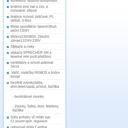
konektory -fastony-autopřísluš.
krabice pod vyp a zás, a
rozvodné, lištové
krabice rozvod, jističové, PL
skříně, S-Box
Motor.spouštěče-SprechShuh
akční CENY
Motory230/380V, Záložní
zdroje12/24V-230V
Stykače a cívky
stykače SPRECHER-SH a
tepelné relé proti přetížení
ventilátory a schod.automat
SA10
.Vařič. nástrčky REMOS a šnůra
kompl
bezdrát zvonky,tabla,
dom.telef,napáj.,přísluš ,tlačítka
- bezdrátové zvonky
- Zvonky, Tabla, dom. telefony,
tlačítka
čidla pohybu vč místo vyp
č1,soumr.spín, regulace
odporové dráty Canthal