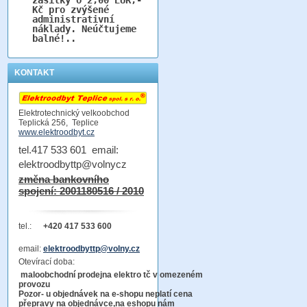
Kč pro zvýšené
administrativní
náklady. Neúčtujeme
balné!..
KONTAKT
Elektrotechnický velkoobchod
Teplická 256, Teplice
www.elektroodbyt.cz
tel.417 533 601 email:
elektroodbyttp@volnycz
změna bankovního
spojení: 2001180516 / 2010
tel.:
+420 417 533 600
email:
elektroodbyttp@volny.cz
Otevírací doba:
maloobchodní prodejna elektro tč v omezeném
provozu
Pozor-
u objednávek na e-shopu neplatí cena
přepravy na objednávce
,na eshopu nám