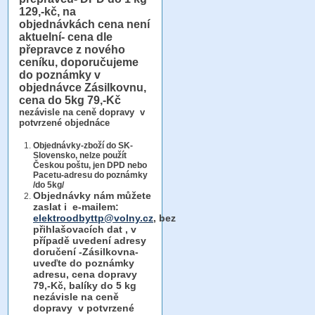
129,-kč, na
objednávkách cena není
aktuelní- cena dle
přepravce z nového
ceníku, doporučujeme
do poznámky v
objednávce Zásilkovnu,
cena do 5kg 79,-Kč
nezávisle na ceně dopravy v
potvrzené objednáce
Objednávky-zboží do SK-
Slovensko, nelze použít
Českou poštu, jen DPD nebo
Pacetu-adresu do poznámky
/do 5kg/
Objednávky
nám můžete
zaslat i e-mailem:
elektroodbyttp@volny.cz
, bez
přihlašovacích dat ,
v
případě uvedení adresy
doručení -Zásilkovna-
uveďte do poznámky
adresu, cena dopravy
79,-Kč, balíky do 5 kg
nezávisle na ceně
dopravy v potvrzené