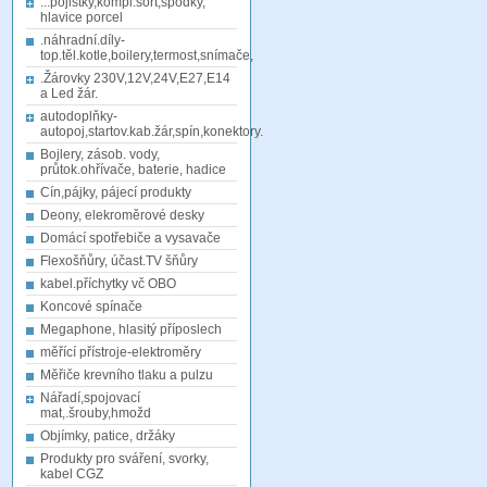
...pojistky,kompl.sort,spodky,
hlavice porcel
.náhradní.díly-
top.těl.kotle,boilery,termost,snímače,
.Žárovky 230V,12V,24V,E27,E14
a Led žár.
autodoplňky-
autopoj,startov.kab.žár,spín,konektory.
Bojlery, zásob. vody,
průtok.ohřívače, baterie, hadice
Cín,pájky, pájecí produkty
Deony, elekroměrové desky
Domácí spotřebiče a vysavače
Flexošňůry, účast.TV šňůry
kabel.příchytky vč OBO
Koncové spínače
Megaphone, hlasitý příposlech
měřící přístroje-elektroměry
Měřiče krevního tlaku a pulzu
Nářadí,spojovací
mat,.šrouby,hmožd
Objímky, patice, držáky
Produkty pro sváření, svorky,
kabel CGZ