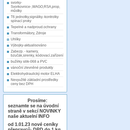
svorky-
Svorkovnice-,WAGO,RSA,prop,
můstky
T6 jednotky,signálky.-kontrolky
spínací prvky
Tepelné a nadproud.ochrany
Transformátory, Zdroje
Uhlíky
Výbojky-aktualisováno
Zabezp. - kamery,
bzučák,sirenky, kódovací.zařízení
bužírky silik-068 a PVC
vánoční zlevněné produkty
Elektrohydraulický motor ELHA
Nevyužité základní prostředky
ceny bez DPH
Prosíme:
seznamte se na úvodní
straně v sekcí NOVINKY
naše aktuelní INFO
od 1.01.23
nové ceníky
přepravců- DPD do 1 kg