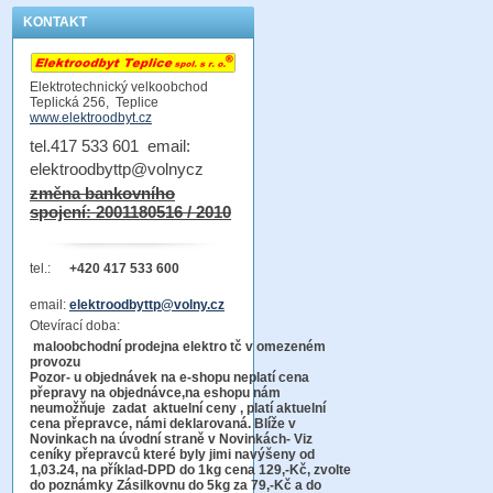
KONTAKT
Elektrotechnický velkoobchod
Teplická 256, Teplice
www.elektroodbyt.cz
tel.417 533 601 email:
elektroodbyttp@volnycz
změna bankovního
spojení: 2001180516 / 2010
tel.:
+420 417 533 600
email:
elektroodbyttp@volny.cz
Otevírací doba:
maloobchodní prodejna elektro tč v omezeném
provozu
Pozor-
u objednávek na e-shopu neplatí cena
přepravy na objednávce
,na eshopu nám
neumožňuje zadat aktuelní ceny , platí aktuelní
cena přepravce, námi deklarovaná. Blíže v
Novinkach na úvodní straně v Novinkách- Viz
ceníky přepravců které byly jimi navýšeny od
1,03.24, na příklad-DPD do 1kg cena 129,-Kč,
zvolte
do poznámky Zásilkovnu do 5kg
za 79,-Kč a do