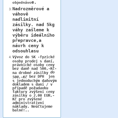
e.
objednávc
Nadrozměrové a
váhově
nadlimitní
zásilky.
nad 5kg
váhy
zašleme k
výběru ideálního
přepravce,a
návrh ceny k
odsouhlasu
Vývoz do SK -fyzické
osoby prodej s daní,
právnické osoby ceny
bez daně nad 500,-Kč-
do
na drobné zásilky
bez DPH jen
500,-Kč
s jednoduchým daňovým
dokladem s daní / v
případě požadavku
faktury zvýšení ceny
zásilky o 2,00 EUR,-
Kč pro zvýšené
administrativní
náklady. Neúčtujeme
balné!..