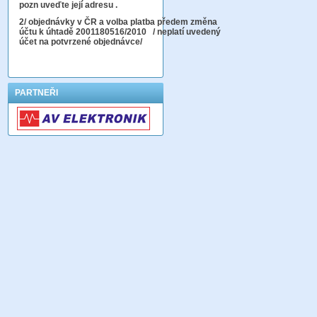
pozn uveďte její adresu .
2
/ objednávky v ČR a volba platba předem změna
účtu k úhtadě 2001180516/2010
/ neplatí uvedený
účet na potvrzené objednávce/
PARTNEŘI