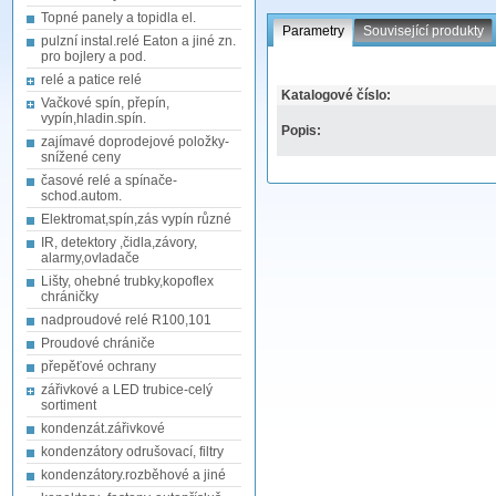
Topné panely a topidla el.
Parametry
Související produkty
pulzní instal.relé Eaton a jiné zn.
pro bojlery a pod.
relé a patice relé
Katalogové číslo:
Vačkové spín, přepín,
vypín,hladin.spín.
Popis:
zajímavé doprodejové položky-
snížené ceny
časové relé a spínače-
schod.autom.
Elektromat,spín,zás vypín různé
IR, detektory ,čidla,závory,
alarmy,ovladače
Lišty, ohebné trubky,kopoflex
chráničky
nadproudové relé R100,101
Proudové chrániče
přepěťové ochrany
zářivkové a LED trubice-celý
sortiment
kondenzát.zářivkové
kondenzátory odrušovací, filtry
kondenzátory.rozběhové a jiné