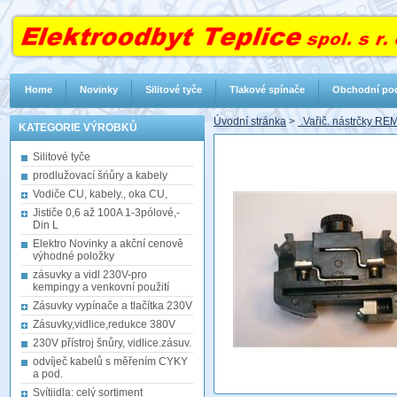
Home
Novinky
Silitové tyče
Tlakové spínače
Obchodní po
Úvodní stránka
>
.Vařič. nástrčky RE
KATEGORIE VÝROBKŮ
Silitové tyče
prodlužovací šńůry a kabely
Vodiče CU, kabely., oka CU,
Jističe 0,6 až 100A 1-3pólové,-
Din L
Elektro Novinky a akční cenově
výhodné položky
zásuvky a vidl 230V-pro
kempingy a venkovní použití
Zásuvky vypínače a tlačítka 230V
Zásuvky,vidlice,redukce 380V
230V přístroj šnůry, vidlice.zásuv.
odvíječ kabelů s měřením CYKY
a pod.
Svítiidla: celý sortiment