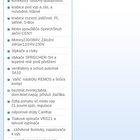
konektory -fastony-autopřísluš.
krabice pod vyp a zás, a
rozvodné, lištové
krabice rozvod, jističové, PL
skříně, S-Box
Motor.spouštěče-SprechShuh
akční CENY
Motory230/380V, Záložní
zdroje12/24V-230V
Stykače a cívky
stykače SPRECHER-SH a
tepelné relé proti přetížení
ventilátory a schod.automat
SA10
.Vařič. nástrčky REMOS a šnůra
kompl
bezdrát zvonky,tabla,
dom.telef,napáj.,přísluš ,tlačítka
čidla pohybu vč místo vyp
č1,soumr.spín, regulace
odporové dráty Canthal
Tlakové spínače VRD21 a
tahové vypínače
. zářivkové tlumivky, zapalovače
k výb.