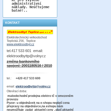
administrativní
náklady. Neúčtujeme
balné!..
KONTAKT
Elektrotechnický velkoobchod
Teplická 256, Teplice
www.elektroodbyt.cz
tel.417 533 601 email:
elektroodbyttp@volnycz
změna bankovního
spojení: 2001180516 / 2010
tel.:
+420 417 533 600
email:
elektroodbyttp@volny.cz
Otevírací doba:
maloobchodní prodejna elektro tč v omezeném
provozu
Pozor-
u objednávek na e-shopu neplatí cena
přepravy na objednávce
,na eshopu nám
neumožňuje zadat aktuelní ceny , platí aktuelní