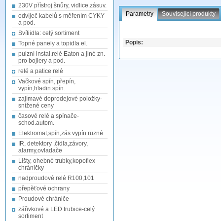
230V přístroj šnůry, vidlice.zásuv.
Parametry
Související produkty
odvíječ kabelů s měřením CYKY
a pod.
Svítiidla: celý sortiment
Popis:
Topné panely a topidla el.
pulzní instal.relé Eaton a jiné zn.
pro bojlery a pod.
relé a patice relé
Vačkové spín, přepín,
vypín,hladin.spín.
zajímavé doprodejové položky-
snížené ceny
časové relé a spínače-
schod.autom.
Elektromat,spín,zás vypín různé
IR, detektory ,čidla,závory,
alarmy,ovladače
Lišty, ohebné trubky,kopoflex
chráničky
nadproudové relé R100,101
přepěťové ochrany
Proudové chrániče
zářivkové a LED trubice-celý
sortiment