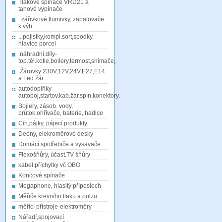
Tlakové spínače VRD21 a
tahové vypínače
. zářivkové tlumivky, zapalovače
k výb.
...pojistky,kompl.sort,spodky,
hlavice porcel
.náhradní.díly-
top.těl.kotle,boilery,termost,snímače,
.Žárovky 230V,12V,24V,E27,E14
a Led žár.
autodoplňky-
autopoj,startov.kab.žár,spín,konektory.
Bojlery, zásob. vody,
průtok.ohřívače, baterie, hadice
Cín,pájky, pájecí produkty
Deony, elekroměrové desky
Domácí spotřebiče a vysavače
Flexošňůry, účast.TV šňůry
kabel.příchytky vč OBO
Koncové spínače
Megaphone, hlasitý příposlech
Měřiče krevního tlaku a pulzu
měřící přístroje-elektroměry
Nářadí,spojovací