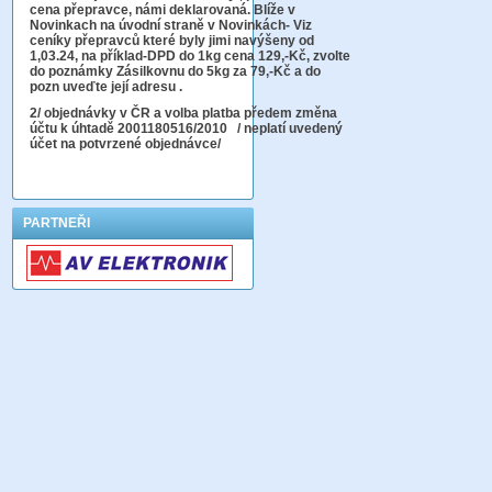
cena přepravce, námi deklarovaná. Blíže v
Novinkach na úvodní straně v Novinkách- Viz
ceníky přepravců které byly jimi navýšeny od
1,03.24, na příklad-DPD do 1kg cena 129,-Kč,
zvolte
do poznámky Zásilkovnu do 5kg
za 79,-Kč a do
pozn uveďte její adresu .
2
/ objednávky v ČR a volba platba předem změna
účtu k úhtadě 2001180516/2010
/ neplatí uvedený
účet na potvrzené objednávce/
PARTNEŘI