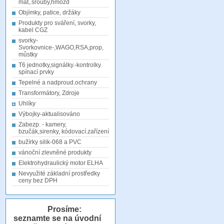
mat,.šrouby,hmožd
Objímky, patice, držáky
Produkty pro sváření, svorky,
kabel CGZ
svorky-
Svorkovnice-,WAGO,RSA,prop,
můstky
T6 jednotky,signálky.-kontrolky
spínací prvky
Tepelné a nadproud.ochrany
Transformátory, Zdroje
Uhlíky
Výbojky-aktualisováno
Zabezp. - kamery,
bzučák,sirenky, kódovací.zařízení
bužírky silik-068 a PVC
vánoční zlevněné produkty
Elektrohydraulický motor ELHA
Nevyužité základní prostředky
ceny bez DPH
Prosíme:
seznamte se na úvodní