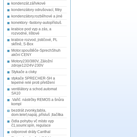
kondenzát.zářivkové
kondenzátory odrušovací, filtry
kondenzátory.rozběhové a jiné
konektory -fastony-autopřísluš.
krabice pod vyp a zás, a
rozvodné, lištové
krabice rozvod, jističové, PL
skříně, S-Box
Motor.spouštěče-SprechShuh
akční CENY
Motory230/380V, Záložní
zdroje12/24V-230V
Stykače a cívky
stykače SPRECHER-SH a
tepelné relé proti přetížení
ventilátory a schod.automat
SA10
.Vařič. nástrčky REMOS a šnůra
kompl
bezdrát zvonky,tabla,
dom.telef,napáj.,přísluš ,tlačítka
čidla pohybu vč místo vyp
č1,soumr.spín, regulace
odporové dráty Canthal