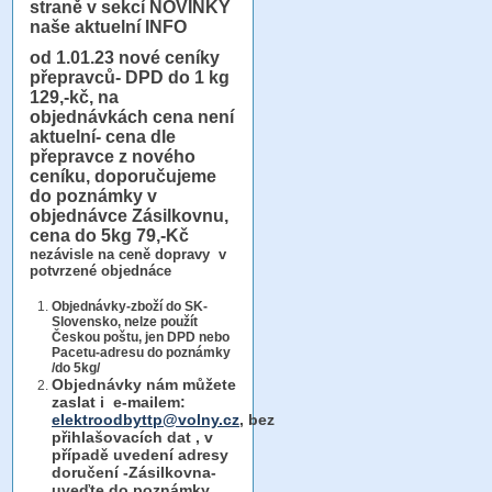
straně v sekcí NOVINKY
naše aktuelní INFO
od 1.01.23
nové ceníky
přepravců- DPD do 1 kg
129,-kč, na
objednávkách cena není
aktuelní- cena dle
přepravce z nového
ceníku, doporučujeme
do poznámky v
objednávce Zásilkovnu,
cena do 5kg 79,-Kč
nezávisle na ceně dopravy v
potvrzené objednáce
Objednávky-zboží do SK-
Slovensko, nelze použít
Českou poštu, jen DPD nebo
Pacetu-adresu do poznámky
/do 5kg/
Objednávky
nám můžete
zaslat i e-mailem:
elektroodbyttp@volny.cz
, bez
přihlašovacích dat ,
v
případě uvedení adresy
doručení -Zásilkovna-
uveďte do poznámky