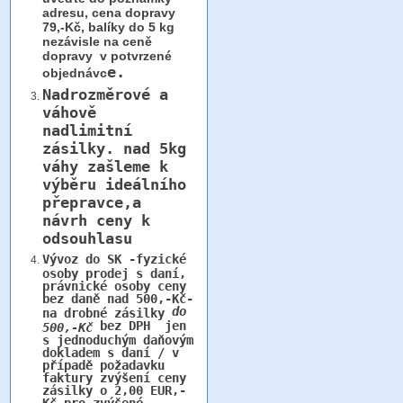
adresu, cena dopravy
79,-Kč, balíky do 5 kg
nezávisle na ceně
dopravy v potvrzené
e.
objednávc
Nadrozměrové a
váhově
nadlimitní
zásilky.
nad 5kg
váhy
zašleme k
výběru ideálního
přepravce,a
návrh ceny k
odsouhlasu
Vývoz do SK -fyzické
osoby prodej s daní,
právnické osoby ceny
bez daně nad 500,-Kč-
do
na drobné zásilky
bez DPH jen
500,-Kč
s jednoduchým daňovým
dokladem s daní / v
případě požadavku
faktury zvýšení ceny
zásilky o 2,00 EUR,-
Kč pro zvýšené