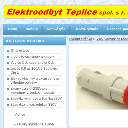
Home
Novinky
Silitové tyče
Tlakové spínače
Obchodní po
Úvodní stránka
>
Zásuvky,vidlice,re
KATEGORIE VÝROBKŮ
Silitové tyče
prodlužovací šńůry a kabely
Vodiče CU, kabely., oka CU,
Jističe 0,6 až 100A 1-3pólové,-
Din L
Elektro Novinky a akční cenově
výhodné položky
zásuvky a vidl 230V-pro
kempingy a venkovní použití
Zásuvky vypínače a tlačítka 230V
Zásuvky,vidlice,redukce 380V
- Vidlice
- Zásuvky /nástěnné a jiné/