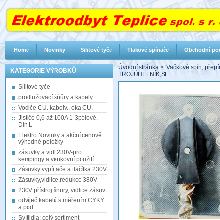
Home
Novinky
Silitové tyče
Tlakové spínače
Obchodní po
Úvodní stránka
>
Vačkové spín, přepín
KATEGORIE VÝROBKŮ
TROJÚHELNÍK,SE…
Silitové tyče
prodlužovací šńůry a kabely
Vodiče CU, kabely., oka CU,
Jističe 0,6 až 100A 1-3pólové,-
Din L
Elektro Novinky a akční cenově
výhodné položky
zásuvky a vidl 230V-pro
kempingy a venkovní použití
Zásuvky vypínače a tlačítka 230V
Zásuvky,vidlice,redukce 380V
230V přístroj šnůry, vidlice.zásuv.
odvíječ kabelů s měřením CYKY
a pod.
Svítiidla: celý sortiment