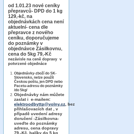
od 1.01.23
nové ceníky
přepravců- DPD do 1 kg
129,-kč, na
objednávkách cena není
aktuelní- cena dle
přepravce z nového
ceníku, doporučujeme
do poznámky v
objednávce Zásilkovnu,
cena do 5kg 79,-Kč
nezávisle na ceně dopravy v
potvrzené objednáce
Objednávky-zboží do SK-
Slovensko, nelze použít
Českou poštu, jen DPD nebo
Pacetu-adresu do poznámky
/do 5kg/
Objednávky
nám můžete
zaslat i e-mailem:
elektroodbyttp@volny.cz
, bez
přihlašovacích dat ,
v
případě uvedení adresy
doručení -Zásilkovna-
uveďte do poznámky
adresu, cena dopravy
79,-Kč, balíky do 5 kg