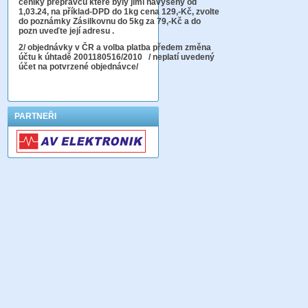
ceníky přepravců které byly jimi navýšeny od
1,03.24, na příklad-DPD do 1kg cena 129,-Kč,
zvolte
do poznámky Zásilkovnu do 5kg
za 79,-Kč a do
pozn uveďte její adresu .
2
/ objednávky v ČR a volba platba předem změna
účtu k úhtadě 2001180516/2010
/ neplatí uvedený
účet na potvrzené objednávce/
PARTNEŘI