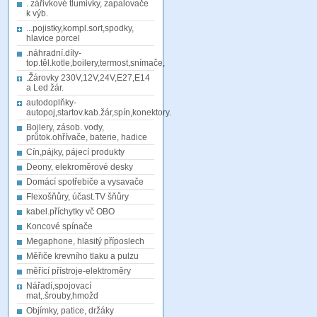
. zářivkové tlumivky, zapalovače
k výb.
...pojistky,kompl.sort,spodky,
hlavice porcel
.náhradní.díly-
top.těl.kotle,boilery,termost,snímače,
.Žárovky 230V,12V,24V,E27,E14
a Led žár.
autodoplňky-
autopoj,startov.kab.žár,spín,konektory.
Bojlery, zásob. vody,
průtok.ohřívače, baterie, hadice
Cín,pájky, pájecí produkty
Deony, elekroměrové desky
Domácí spotřebiče a vysavače
Flexošňůry, účast.TV šňůry
kabel.příchytky vč OBO
Koncové spínače
Megaphone, hlasitý příposlech
Měřiče krevního tlaku a pulzu
měřící přístroje-elektroměry
Nářadí,spojovací
mat,.šrouby,hmožd
Objímky, patice, držáky