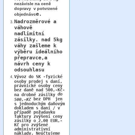
nezávisle na ceně
dopravy v potvrzené
e.
objednávc
Nadrozměrové a
váhově
nadlimitní
zásilky.
nad 5kg
váhy
zašleme k
výběru ideálního
přepravce,a
návrh ceny k
odsouhlasu
Vývoz do SK -fyzické
osoby prodej s daní,
právnické osoby ceny
bez daně nad 500,-Kč-
do
na drobné zásilky
bez DPH jen
500,-Kč
s jednoduchým daňovým
dokladem s daní / v
případě požadavku
faktury zvýšení ceny
zásilky o 2,00 EUR,-
Kč pro zvýšené
administrativní
náklady. Neúčtujeme