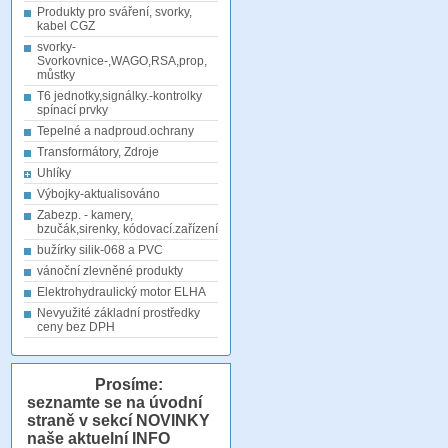
Produkty pro sváření, svorky,
kabel CGZ
svorky-
Svorkovnice-,WAGO,RSA,prop,
můstky
T6 jednotky,signálky.-kontrolky
spínací prvky
Tepelné a nadproud.ochrany
Transformátory, Zdroje
Uhlíky
Výbojky-aktualisováno
Zabezp. - kamery,
bzučák,sirenky, kódovací.zařízení
bužírky silik-068 a PVC
vánoční zlevněné produkty
Elektrohydraulický motor ELHA
Nevyužité základní prostředky
ceny bez DPH
Prosíme:
seznamte se na úvodní
straně v sekcí NOVINKY
naše aktuelní INFO