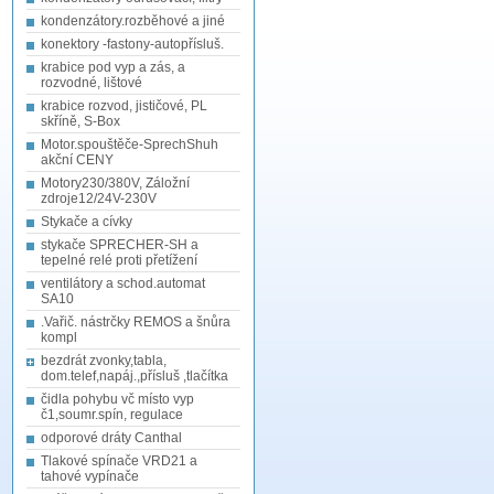
kondenzátory.rozběhové a jiné
konektory -fastony-autopřísluš.
krabice pod vyp a zás, a
rozvodné, lištové
krabice rozvod, jističové, PL
skříně, S-Box
Motor.spouštěče-SprechShuh
akční CENY
Motory230/380V, Záložní
zdroje12/24V-230V
Stykače a cívky
stykače SPRECHER-SH a
tepelné relé proti přetížení
ventilátory a schod.automat
SA10
.Vařič. nástrčky REMOS a šnůra
kompl
bezdrát zvonky,tabla,
dom.telef,napáj.,přísluš ,tlačítka
čidla pohybu vč místo vyp
č1,soumr.spín, regulace
odporové dráty Canthal
Tlakové spínače VRD21 a
tahové vypínače