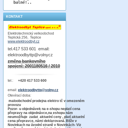
balné!..
KONTAKT
Elektrotechnický velkoobchod
Teplická 256, Teplice
www.elektroodbyt.cz
tel.417 533 601 email:
elektroodbyttp@volnycz
změna bankovního
spojení: 2001180516 / 2010
tel.:
+420 417 533 600
email:
elektroodbyttp@volny.cz
Otevírací doba:
maloobchodní prodejna elektro tč v omezeném
provozu
Pozor-
u objednávek na e-shopu neplatí cena
přepravy na objednávce
,na eshopu nám
neumožňuje zadat aktuelní ceny , platí aktuelní
cena přepravce, námi deklarovaná. Blíže v
Novinkach na úvodní straně v Novinkách- Viz