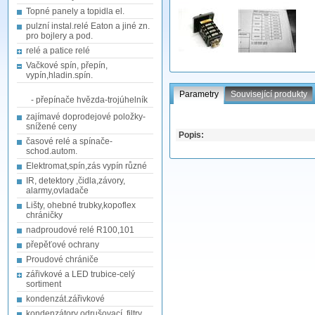
Topné panely a topidla el.
pulzní instal.relé Eaton a jiné zn.
pro bojlery a pod.
relé a patice relé
Vačkové spín, přepín,
vypín,hladin.spín.
Parametry
Související produkty
- přepínače hvězda-trojúhelník
zajímavé doprodejové položky-
snížené ceny
Popis:
časové relé a spínače-
schod.autom.
Elektromat,spín,zás vypín různé
IR, detektory ,čidla,závory,
alarmy,ovladače
Lišty, ohebné trubky,kopoflex
chráničky
nadproudové relé R100,101
přepěťové ochrany
Proudové chrániče
zářivkové a LED trubice-celý
sortiment
kondenzát.zářivkové
kondenzátory odrušovací, filtry