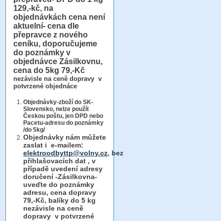
129,-kč, na
objednávkách cena není
aktuelní- cena dle
přepravce z nového
ceníku, doporučujeme
do poznámky v
objednávce Zásilkovnu,
cena do 5kg 79,-Kč
nezávisle na ceně dopravy v
potvrzené objednáce
Objednávky-zboží do SK-
Slovensko, nelze použít
Českou poštu, jen DPD nebo
Pacetu-adresu do poznámky
/do 5kg/
Objednávky
nám můžete
zaslat i e-mailem:
elektroodbyttp@volny.cz
, bez
přihlašovacích dat ,
v
případě uvedení adresy
doručení -Zásilkovna-
uveďte do poznámky
adresu, cena dopravy
79,-Kč, balíky do 5 kg
nezávisle na ceně
dopravy v potvrzené