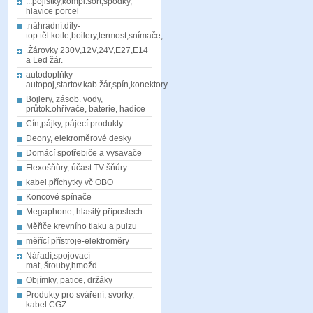
...pojistky,kompl.sort,spodky,
hlavice porcel
.náhradní.díly-
top.těl.kotle,boilery,termost,snímače,
.Žárovky 230V,12V,24V,E27,E14
a Led žár.
autodoplňky-
autopoj,startov.kab.žár,spín,konektory.
Bojlery, zásob. vody,
průtok.ohřívače, baterie, hadice
Cín,pájky, pájecí produkty
Deony, elekroměrové desky
Domácí spotřebiče a vysavače
Flexošňůry, účast.TV šňůry
kabel.příchytky vč OBO
Koncové spínače
Megaphone, hlasitý příposlech
Měřiče krevního tlaku a pulzu
měřící přístroje-elektroměry
Nářadí,spojovací
mat,.šrouby,hmožd
Objímky, patice, držáky
Produkty pro sváření, svorky,
kabel CGZ