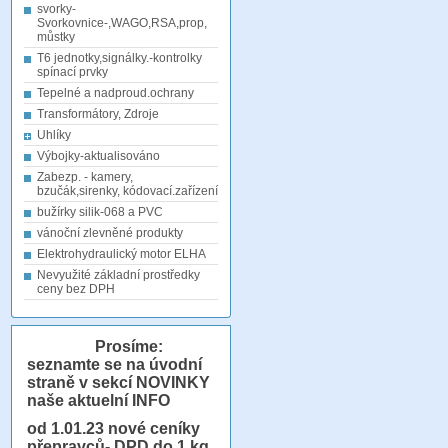
svorky-
Svorkovnice-,WAGO,RSA,prop,
můstky
T6 jednotky,signálky.-kontrolky
spínací prvky
Tepelné a nadproud.ochrany
Transformátory, Zdroje
Uhlíky
Výbojky-aktualisováno
Zabezp. - kamery,
bzučák,sirenky, kódovací.zařízení
bužírky silik-068 a PVC
vánoční zlevněné produkty
Elektrohydraulický motor ELHA
Nevyužité základní prostředky
ceny bez DPH
Prosíme:
seznamte se na úvodní
straně v sekcí NOVINKY
naše aktuelní INFO
od 1.01.23
nové ceníky
přepravců- DPD do 1 kg