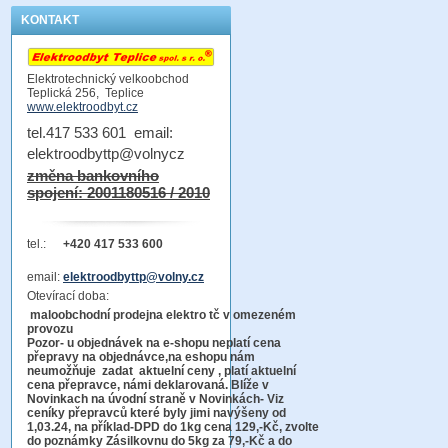
KONTAKT
Elektrotechnický velkoobchod
Teplická 256, Teplice
www.elektroodbyt.cz
tel.417 533 601 email:
elektroodbyttp@volnycz
změna bankovního
spojení: 2001180516 / 2010
tel.:
+420 417 533 600
email:
elektroodbyttp@volny.cz
Otevírací doba:
maloobchodní prodejna elektro tč v omezeném
provozu
Pozor-
u objednávek na e-shopu neplatí cena
přepravy na objednávce
,na eshopu nám
neumožňuje zadat aktuelní ceny , platí aktuelní
cena přepravce, námi deklarovaná. Blíže v
Novinkach na úvodní straně v Novinkách- Viz
ceníky přepravců které byly jimi navýšeny od
1,03.24, na příklad-DPD do 1kg cena 129,-Kč,
zvolte
do poznámky Zásilkovnu do 5kg
za 79,-Kč a do