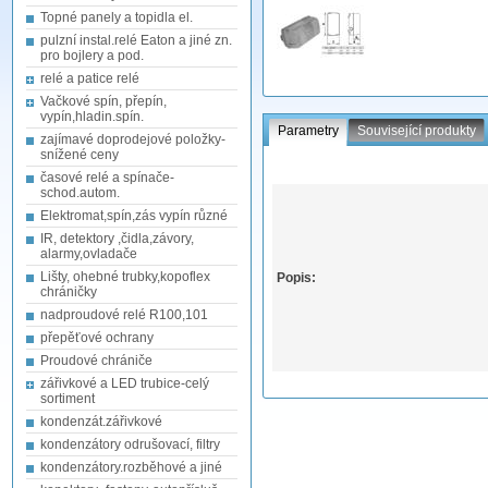
Topné panely a topidla el.
pulzní instal.relé Eaton a jiné zn.
pro bojlery a pod.
relé a patice relé
Vačkové spín, přepín,
vypín,hladin.spín.
Parametry
Související produkty
zajímavé doprodejové položky-
snížené ceny
časové relé a spínače-
schod.autom.
Elektromat,spín,zás vypín různé
IR, detektory ,čidla,závory,
alarmy,ovladače
Lišty, ohebné trubky,kopoflex
Popis:
chráničky
nadproudové relé R100,101
přepěťové ochrany
Proudové chrániče
zářivkové a LED trubice-celý
sortiment
kondenzát.zářivkové
kondenzátory odrušovací, filtry
kondenzátory.rozběhové a jiné