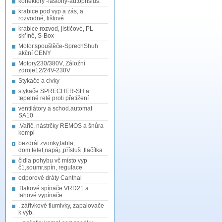
konektory -fastony-autopřísluš.
krabice pod vyp a zás, a
rozvodné, lištové
krabice rozvod, jističové, PL
skříně, S-Box
Motor.spouštěče-SprechShuh
akční CENY
Motory230/380V, Záložní
zdroje12/24V-230V
Stykače a cívky
stykače SPRECHER-SH a
tepelné relé proti přetížení
ventilátory a schod.automat
SA10
.Vařič. nástrčky REMOS a šnůra
kompl
bezdrát zvonky,tabla,
dom.telef,napáj.,přísluš ,tlačítka
čidla pohybu vč místo vyp
č1,soumr.spín, regulace
odporové dráty Canthal
Tlakové spínače VRD21 a
tahové vypínače
. zářivkové tlumivky, zapalovače
k výb.