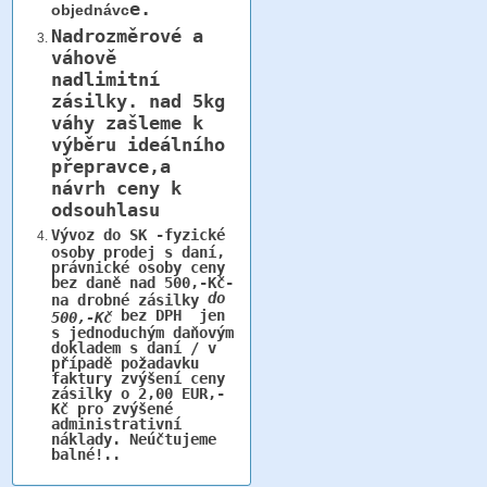
e.
objednávc
Nadrozměrové a
váhově
nadlimitní
zásilky.
nad 5kg
váhy
zašleme k
výběru ideálního
přepravce,a
návrh ceny k
odsouhlasu
Vývoz do SK -fyzické
osoby prodej s daní,
právnické osoby ceny
bez daně nad 500,-Kč-
do
na drobné zásilky
bez DPH jen
500,-Kč
s jednoduchým daňovým
dokladem s daní / v
případě požadavku
faktury zvýšení ceny
zásilky o 2,00 EUR,-
Kč pro zvýšené
administrativní
náklady. Neúčtujeme
balné!..