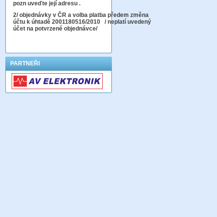
pozn uveďte její adresu .
2
/ objednávky v ČR a volba platba předem změna
účtu k úhtadě 2001180516/2010
/ neplatí uvedený
účet na potvrzené objednávce/
PARTNEŘI