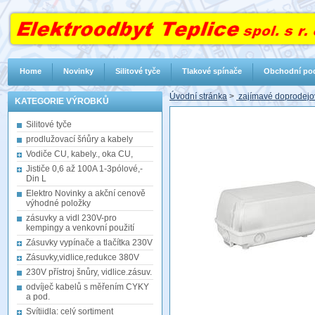
Home
Novinky
Silitové tyče
Tlakové spínače
Obchodní po
Úvodní stránka
>
zajímavé doprodejo
KATEGORIE VÝROBKŮ
Silitové tyče
prodlužovací šńůry a kabely
Vodiče CU, kabely., oka CU,
Jističe 0,6 až 100A 1-3pólové,-
Din L
Elektro Novinky a akční cenově
výhodné položky
zásuvky a vidl 230V-pro
kempingy a venkovní použití
Zásuvky vypínače a tlačítka 230V
Zásuvky,vidlice,redukce 380V
230V přístroj šnůry, vidlice.zásuv.
odvíječ kabelů s měřením CYKY
a pod.
Svítiidla: celý sortiment