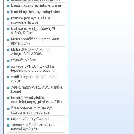
kondenzátory.rozběhové a jiné
konektory -fastony-autopřísluš.
krabice pod vyp a zás, a
rozvodné, lištové
krabice rozvod, jističové, PL
skříně, S-Box
Motor.spouštěče-SprechShuh
akční CENY
Motory230/380V, Záložní
zdroje12/24V-230V
Stykače a cívky
stykače SPRECHER-SH a
tepelné relé proti přetížení
ventilátory a schod.automat
SA10
.Vařič. nástrčky REMOS a šnůra
kompl
bezdrát zvonky,tabla,
dom.telef,napáj.,přísluš ,tlačítka
čidla pohybu vč místo vyp
č1,soumr.spín, regulace
odporové dráty Canthal
Tlakové spínače VRD21 a
tahové vypínače