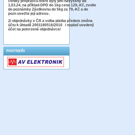
ceníky přepravců které byly jimi navýšeny od
1,03.24, na příklad-DPD do 1kg cena 129,-Kč,
zvolte
do poznámky Zásilkovnu do 5kg
za 79,-Kč a do
pozn uveďte její adresu .
2
/ objednávky v ČR a volba platba předem změna
účtu k úhtadě 2001180516/2010
/ neplatí uvedený
účet na potvrzené objednávce/
PARTNEŘI