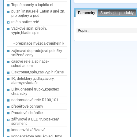
Topné panely a topidla el.
pulzní instal.relé Eaton a jiné zn.
Parametry
Související produkty
pro bojlery a pod.
relé a patice relé
Vačkové spín, přepín,
Popis:
vypín,hladin.spín.
- přepínače hvězda-trojúhelník
zajímavé doprodejové položky-
snížené ceny
časové relé a spínače-
schod.autom.
Elektromat,spín,zás vypín různé
IR, detektory ,čidla,závory,
alarmy,ovladače
Lišty, ohebné trubky,kopoflex
chráničky
nadproudové relé R100,101
přepěťové ochrany
Proudové chrániče
zářivkové a LED trubice-celý
sortiment
kondenzát.zářivkové
kondenzátory odrušovací, filtry