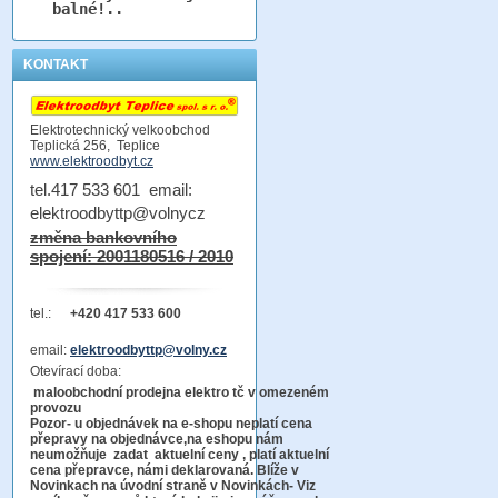
balné!..
KONTAKT
Elektrotechnický velkoobchod
Teplická 256, Teplice
www.elektroodbyt.cz
tel.417 533 601 email:
elektroodbyttp@volnycz
změna bankovního
spojení: 2001180516 / 2010
tel.:
+420 417 533 600
email:
elektroodbyttp@volny.cz
Otevírací doba:
maloobchodní prodejna elektro tč v omezeném
provozu
Pozor-
u objednávek na e-shopu neplatí cena
přepravy na objednávce
,na eshopu nám
neumožňuje zadat aktuelní ceny , platí aktuelní
cena přepravce, námi deklarovaná. Blíže v
Novinkach na úvodní straně v Novinkách- Viz