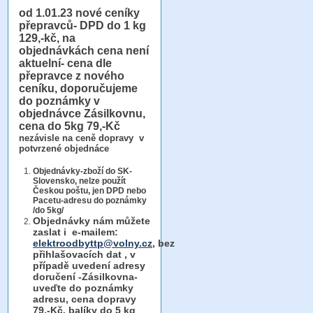
od 1.01.23
nové ceníky
přepravců- DPD do 1 kg
129,-kč, na
objednávkách cena není
aktuelní- cena dle
přepravce z nového
ceníku, doporučujeme
do poznámky v
objednávce Zásilkovnu,
cena do 5kg 79,-Kč
nezávisle na ceně dopravy v
potvrzené objednáce
Objednávky-zboží do SK-
Slovensko, nelze použít
Českou poštu, jen DPD nebo
Pacetu-adresu do poznámky
/do 5kg/
Objednávky
nám můžete
zaslat i e-mailem:
elektroodbyttp@volny.cz
, bez
přihlašovacích dat ,
v
případě uvedení adresy
doručení -Zásilkovna-
uveďte do poznámky
adresu, cena dopravy
79,-Kč, balíky do 5 kg