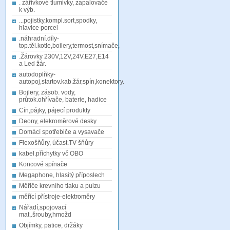
. zářivkové tlumivky, zapalovače
k výb.
...pojistky,kompl.sort,spodky,
hlavice porcel
.náhradní.díly-
top.těl.kotle,boilery,termost,snímače,
.Žárovky 230V,12V,24V,E27,E14
a Led žár.
autodoplňky-
autopoj,startov.kab.žár,spín,konektory.
Bojlery, zásob. vody,
průtok.ohřívače, baterie, hadice
Cín,pájky, pájecí produkty
Deony, elekroměrové desky
Domácí spotřebiče a vysavače
Flexošňůry, účast.TV šňůry
kabel.příchytky vč OBO
Koncové spínače
Megaphone, hlasitý příposlech
Měřiče krevního tlaku a pulzu
měřící přístroje-elektroměry
Nářadí,spojovací
mat,.šrouby,hmožd
Objímky, patice, držáky