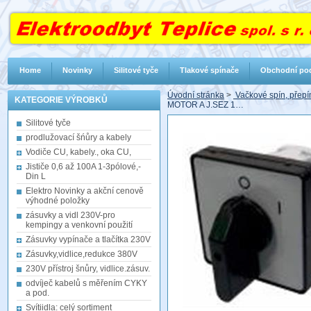
Home
Novinky
Silitové tyče
Tlakové spínače
Obchodní po
Úvodní stránka
>
Vačkové spín, přepín
KATEGORIE VÝROBKŮ
MOTOR A J.SEZ 1…
Silitové tyče
prodlužovací šńůry a kabely
Vodiče CU, kabely., oka CU,
Jističe 0,6 až 100A 1-3pólové,-
Din L
Elektro Novinky a akční cenově
výhodné položky
zásuvky a vidl 230V-pro
kempingy a venkovní použití
Zásuvky vypínače a tlačítka 230V
Zásuvky,vidlice,redukce 380V
230V přístroj šnůry, vidlice.zásuv.
odvíječ kabelů s měřením CYKY
a pod.
Svítiidla: celý sortiment