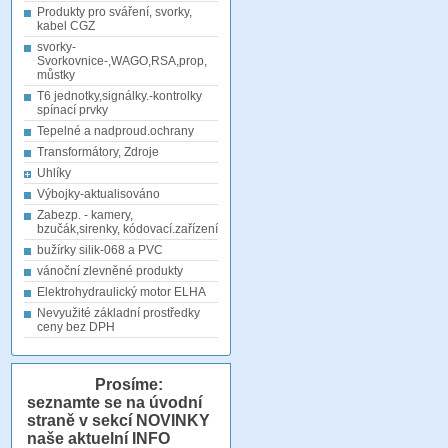
Produkty pro sváření, svorky,
kabel CGZ
svorky-
Svorkovnice-,WAGO,RSA,prop,
můstky
T6 jednotky,signálky.-kontrolky
spínací prvky
Tepelné a nadproud.ochrany
Transformátory, Zdroje
Uhlíky
Výbojky-aktualisováno
Zabezp. - kamery,
bzučák,sirenky, kódovací.zařízení
bužírky silik-068 a PVC
vánoční zlevněné produkty
Elektrohydraulický motor ELHA
Nevyužité základní prostředky
ceny bez DPH
Prosíme:
seznamte se na úvodní
straně v sekcí NOVINKY
naše aktuelní INFO