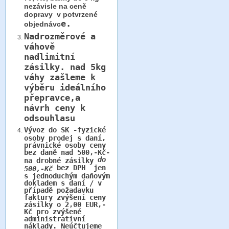
nezávisle na ceně
dopravy v potvrzené
e.
objednávc
Nadrozměrové a
váhově
nadlimitní
zásilky.
nad 5kg
váhy
zašleme k
výběru ideálního
přepravce,a
návrh ceny k
odsouhlasu
Vývoz do SK -fyzické
osoby prodej s daní,
právnické osoby ceny
bez daně nad 500,-Kč-
do
na drobné zásilky
bez DPH jen
500,-Kč
s jednoduchým daňovým
dokladem s daní / v
případě požadavku
faktury zvýšení ceny
zásilky o 2,00 EUR,-
Kč pro zvýšené
administrativní
náklady. Neúčtujeme