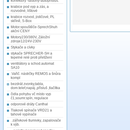
konektory -fastony-autopřísluš.
krabice pod vyp a zás, a
rozvodné, lištové
krabice rozvod, jističové, PL
skříně, S-Box
Motor.spouštěče-SprechShuh
akční CENY
Motory230/380V, Záložní
zdroje12/24V-230V
Stykače a cívky
stykače SPRECHER-SH a
tepelné relé proti přetížení
ventilátory a schod.automat
SA10
.Vařič. nástrčky REMOS a šnůra
kompl
bezdrát zvonky,tabla,
dom.telef,napáj.,přísluš ,tlačítka
čidla pohybu vč místo vyp
č1,soumr.spín, regulace
odporové dráty Canthal
Tlakové spínače VRD21 a
tahové vypínače
. zářivkové tlumivky, zapalovače
k výb.