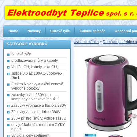
Home
Novinky
Silitové tyče
Tlakové spínače
Obchodní po
Úvodní stránka
>
Domácí spotřebiče 
KATEGORIE VÝROBKŮ
Silitové tyče
prodlužovací šńůry a kabely
Vodiče CU, kabely., oka CU,
Jističe 0,6 až 100A 1-3pólové,-
Din L
Elektro Novinky a akční cenově
výhodné položky
zásuvky a vidl 230V-pro
kempingy a venkovní použití
Zásuvky vypínače a tlačítka 230V
Zásuvky,vidlice,redukce 380V
230V přístroj šnůry, vidlice.zásuv.
odvíječ kabelů s měřením CYKY
a pod.
Svítiidla: celý sortiment