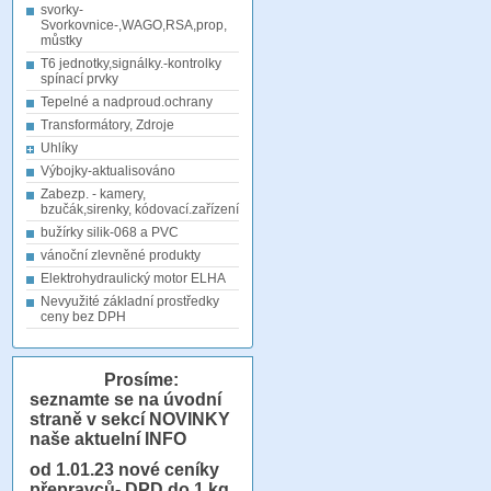
svorky-
Svorkovnice-,WAGO,RSA,prop,
můstky
T6 jednotky,signálky.-kontrolky
spínací prvky
Tepelné a nadproud.ochrany
Transformátory, Zdroje
Uhlíky
Výbojky-aktualisováno
Zabezp. - kamery,
bzučák,sirenky, kódovací.zařízení
bužírky silik-068 a PVC
vánoční zlevněné produkty
Elektrohydraulický motor ELHA
Nevyužité základní prostředky
ceny bez DPH
Prosíme:
seznamte se na úvodní
straně v sekcí NOVINKY
naše aktuelní INFO
od 1.01.23
nové ceníky
přepravců- DPD do 1 kg