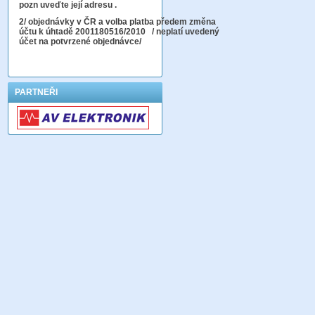
pozn uveďte její adresu .
2
/ objednávky v ČR a volba platba předem změna
účtu k úhtadě 2001180516/2010
/ neplatí uvedený
účet na potvrzené objednávce/
PARTNEŘI