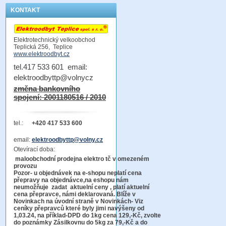
KONTAKT
Elektrotechnický velkoobchod
Teplická 256, Teplice
www.elektroodbyt.cz
tel.417 533 601 email:
elektroodbyttp@volnycz
změna bankovního
spojení: 2001180516 / 2010
tel.:
+420 417 533 600
email:
elektroodbyttp@volny.cz
Otevírací doba:
maloobchodní prodejna elektro tč v omezeném
provozu
Pozor-
u objednávek na e-shopu neplatí cena
přepravy na objednávce
,na eshopu nám
neumožňuje zadat aktuelní ceny , platí aktuelní
cena přepravce, námi deklarovaná. Blíže v
Novinkach na úvodní straně v Novinkách- Viz
ceníky přepravců které byly jimi navýšeny od
1,03.24, na příklad-DPD do 1kg cena 129,-Kč,
zvolte
do poznámky Zásilkovnu do 5kg
za 79,-Kč a do