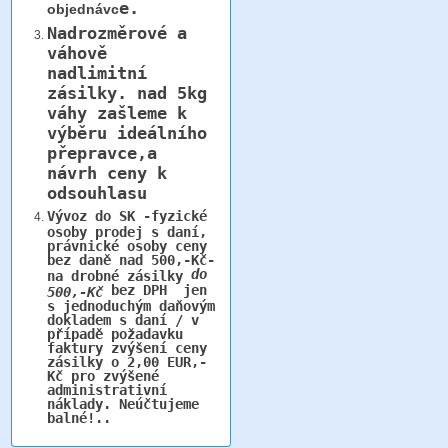
e.
objednávc
Nadrozměrové a
váhově
nadlimitní
zásilky.
nad 5kg
váhy
zašleme k
výběru ideálního
přepravce,a
návrh ceny k
odsouhlasu
Vývoz do SK -fyzické
osoby prodej s daní,
právnické osoby ceny
bez daně nad 500,-Kč-
do
na drobné zásilky
bez DPH jen
500,-Kč
s jednoduchým daňovým
dokladem s daní / v
případě požadavku
faktury zvýšení ceny
zásilky o 2,00 EUR,-
Kč pro zvýšené
administrativní
náklady. Neúčtujeme
balné!..