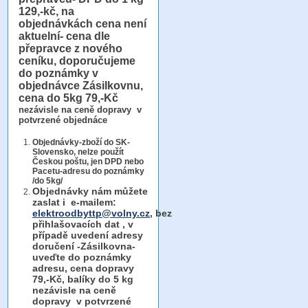
129,-kč, na
objednávkách cena není
aktuelní- cena dle
přepravce z nového
ceníku, doporučujeme
do poznámky v
objednávce Zásilkovnu,
cena do 5kg 79,-Kč
nezávisle na ceně dopravy v
potvrzené objednáce
Objednávky-zboží do SK-
Slovensko, nelze použít
Českou poštu, jen DPD nebo
Pacetu-adresu do poznámky
/do 5kg/
Objednávky
nám můžete
zaslat i e-mailem:
elektroodbyttp@volny.cz
, bez
přihlašovacích dat ,
v
případě uvedení adresy
doručení -Zásilkovna-
uveďte do poznámky
adresu, cena dopravy
79,-Kč, balíky do 5 kg
nezávisle na ceně
dopravy v potvrzené