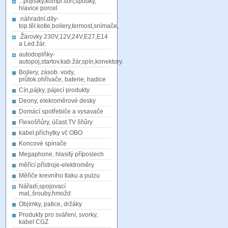
...pojistky,kompl.sort,spodky,
hlavice porcel
.náhradní.díly-
top.těl.kotle,boilery,termost,snímače,
.Žárovky 230V,12V,24V,E27,E14
a Led žár.
autodoplňky-
autopoj,startov.kab.žár,spín,konektory.
Bojlery, zásob. vody,
průtok.ohřívače, baterie, hadice
Cín,pájky, pájecí produkty
Deony, elekroměrové desky
Domácí spotřebiče a vysavače
Flexošňůry, účast.TV šňůry
kabel.příchytky vč OBO
Koncové spínače
Megaphone, hlasitý příposlech
měřící přístroje-elektroměry
Měřiče krevního tlaku a pulzu
Nářadí,spojovací
mat,.šrouby,hmožd
Objímky, patice, držáky
Produkty pro sváření, svorky,
kabel CGZ