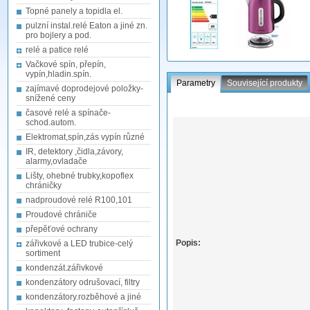
Topné panely a topidla el.
pulzní instal.relé Eaton a jiné zn.
pro bojlery a pod.
relé a patice relé
Vačkové spín, přepín,
vypín,hladin.spín.
Parametry
Související produkty
zajímavé doprodejové položky-
snížené ceny
časové relé a spínače-
schod.autom.
Elektromat,spín,zás vypín různé
IR, detektory ,čidla,závory,
alarmy,ovladače
Lišty, ohebné trubky,kopoflex
chráničky
nadproudové relé R100,101
Proudové chrániče
přepěťové ochrany
Popis:
zářivkové a LED trubice-celý
sortiment
kondenzát.zářivkové
kondenzátory odrušovací, filtry
kondenzátory.rozběhové a jiné