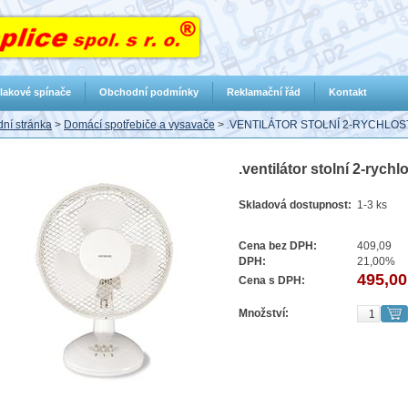
lakové spínače
Obchodní podmínky
Reklamační řád
Kontakt
ní stránka
>
Domácí spotřebiče a vysavače
>
.VENTILÁTOR STOLNÍ 2-RYCHLOST
.ventilátor stolní 2-rych
Skladová dostupnost:
1-3 ks
Cena bez DPH:
409,09
DPH:
21,00%
495,00
Cena s DPH:
Množství: