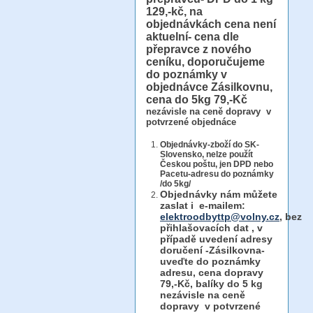
129,-kč, na
objednávkách cena není
aktuelní- cena dle
přepravce z nového
ceníku, doporučujeme
do poznámky v
objednávce Zásilkovnu,
cena do 5kg 79,-Kč
nezávisle na ceně dopravy v
potvrzené objednáce
Objednávky-zboží do SK-
Slovensko, nelze použít
Českou poštu, jen DPD nebo
Pacetu-adresu do poznámky
/do 5kg/
Objednávky
nám můžete
zaslat i e-mailem:
elektroodbyttp@volny.cz
, bez
přihlašovacích dat ,
v
případě uvedení adresy
doručení -Zásilkovna-
uveďte do poznámky
adresu, cena dopravy
79,-Kč, balíky do 5 kg
nezávisle na ceně
dopravy v potvrzené