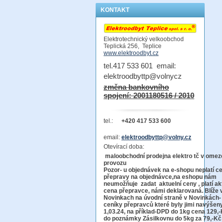
KONTAKT
Elektrotechnický velkoobchod
Teplická 256, Teplice
www.elektroodbyt.cz
tel.417 533 601 email:
elektroodbyttp@volnycz
změna bankovního
spojení: 2001180516 / 2010
tel.:
+420 417 533 600
email:
elektroodbyttp@volny.cz
Otevírací doba:
maloobchodní prodejna elektro tč v ome
provo
Pozor-
u objednávek na e-shopu neplatí c
přepravy na objednávce
,na eshopu nám
neumožňuje zadat aktuelní ceny , platí ak
cena přepravce, námi deklarovaná. Blíže 
Novinkach na úvodní straně v Novinkách-
ceníky přepravců které byly jimi navýšen
1,03.24, na příklad-DPD do 1kg cena 129,-
do poznámky Zásilkovnu do 5kg
za 79,-Kč