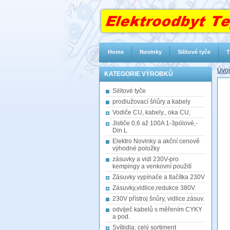
Home
Novinky
Silitové tyče
T
Úvod
KATEGORIE VÝROBKŮ
Silitové tyče
prodlužovací šńůry a kabely
Vodiče CU, kabely., oka CU,
Jističe 0,6 až 100A 1-3pólové,-
Din L
Elektro Novinky a akční cenově
výhodné položky
zásuvky a vidl 230V-pro
kempingy a venkovní použití
Zásuvky vypínače a tlačítka 230V
Zásuvky,vidlice,redukce 380V
230V přístroj šnůry, vidlice.zásuv.
odvíječ kabelů s měřením CYKY
a pod.
Svítiidla: celý sortiment