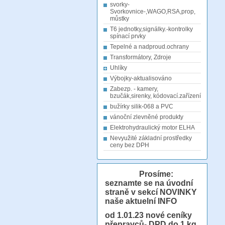
svorky-
Svorkovnice-,WAGO,RSA,prop,
můstky
T6 jednotky,signálky.-kontrolky
spínací prvky
Tepelné a nadproud.ochrany
Transformátory, Zdroje
Uhlíky
Výbojky-aktualisováno
Zabezp. - kamery,
bzučák,sirenky, kódovací.zařízení
bužírky silik-068 a PVC
vánoční zlevněné produkty
Elektrohydraulický motor ELHA
Nevyužité základní prostředky
ceny bez DPH
Prosíme:
seznamte se na úvodní
straně v sekcí NOVINKY
naše aktuelní INFO
od 1.01.23
nové ceníky
přepravců- DPD do 1 kg