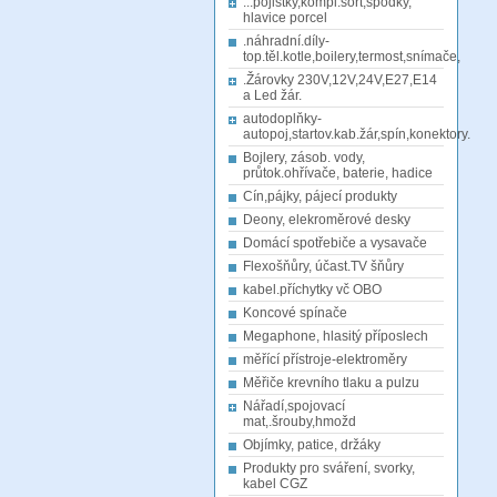
...pojistky,kompl.sort,spodky,
hlavice porcel
.náhradní.díly-
top.těl.kotle,boilery,termost,snímače,
.Žárovky 230V,12V,24V,E27,E14
a Led žár.
autodoplňky-
autopoj,startov.kab.žár,spín,konektory.
Bojlery, zásob. vody,
průtok.ohřívače, baterie, hadice
Cín,pájky, pájecí produkty
Deony, elekroměrové desky
Domácí spotřebiče a vysavače
Flexošňůry, účast.TV šňůry
kabel.příchytky vč OBO
Koncové spínače
Megaphone, hlasitý příposlech
měřící přístroje-elektroměry
Měřiče krevního tlaku a pulzu
Nářadí,spojovací
mat,.šrouby,hmožd
Objímky, patice, držáky
Produkty pro sváření, svorky,
kabel CGZ