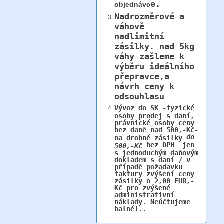
e.
objednávc
Nadrozměrové a
váhově
nadlimitní
zásilky.
nad 5kg
váhy
zašleme k
výběru ideálního
přepravce,a
návrh ceny k
odsouhlasu
Vývoz do SK -fyzické
osoby prodej s daní,
právnické osoby ceny
bez daně nad 500,-Kč-
do
na drobné zásilky
bez DPH jen
500,-Kč
s jednoduchým daňovým
dokladem s daní / v
případě požadavku
faktury zvýšení ceny
zásilky o 2,00 EUR,-
Kč pro zvýšené
administrativní
náklady. Neúčtujeme
balné!..