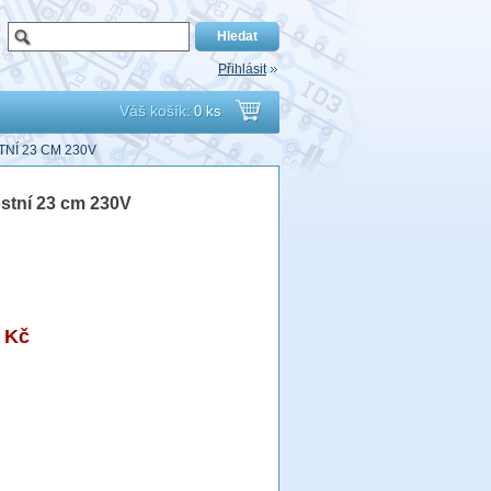
Přihlásit
Váš košík:
0 ks
Přejít
NÍ 23 CM 230V
do
lostní 23 cm 230V
košíku
 Kč