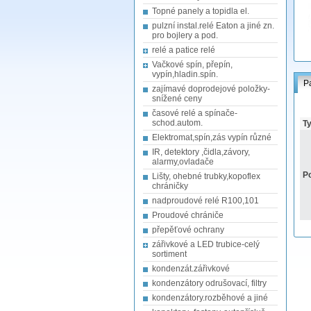
Topné panely a topidla el.
pulzní instal.relé Eaton a jiné zn.
pro bojlery a pod.
relé a patice relé
Vačkové spín, přepín,
vypín,hladin.spín.
P
zajímavé doprodejové položky-
snížené ceny
časové relé a spínače-
schod.autom.
Ty
Elektromat,spín,zás vypín různé
IR, detektory ,čidla,závory,
alarmy,ovladače
Po
Lišty, ohebné trubky,kopoflex
chráničky
nadproudové relé R100,101
Proudové chrániče
přepěťové ochrany
zářivkové a LED trubice-celý
sortiment
kondenzát.zářivkové
kondenzátory odrušovací, filtry
kondenzátory.rozběhové a jiné