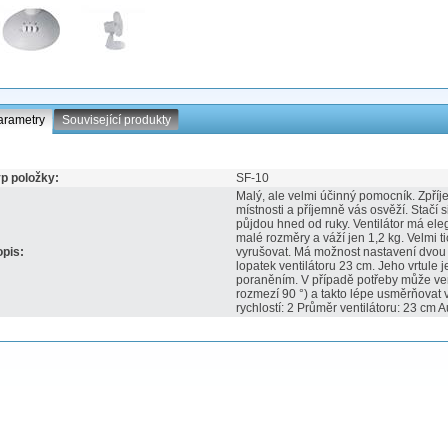
arametry
Související produkty
p položky:
SF-10
Malý, ale velmi účinný pomocník. Zpříj
místnosti a příjemně vás osvěží. Stačí s
půjdou hned od ruky. Ventilátor má eleg
malé rozměry a váží jen 1,2 kg. Velmi t
pis:
vyrušovat. Má možnost nastavení dvou s
lopatek ventilátoru 23 cm. Jeho vrtule
poraněním. V případě potřeby může vent
rozmezí 90 °) a takto lépe usměrňovat 
rychlostí: 2 Průměr ventilátoru: 23 cm 