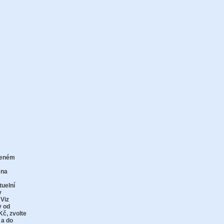
zeném
zu
ena
tuelní
v
 Viz
y od
Kč,
zvolte
 a do