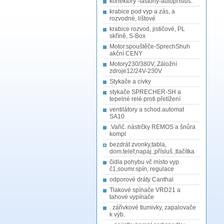
konektory -fastony-autopřísluš.
krabice pod vyp a zás, a
rozvodné, lištové
krabice rozvod, jističové, PL
skříně, S-Box
Motor.spouštěče-SprechShuh
akční CENY
Motory230/380V, Záložní
zdroje12/24V-230V
Stykače a cívky
stykače SPRECHER-SH a
tepelné relé proti přetížení
ventilátory a schod.automat
SA10
.Vařič. nástrčky REMOS a šnůra
kompl
bezdrát zvonky,tabla,
dom.telef,napáj.,přísluš ,tlačítka
čidla pohybu vč místo vyp
č1,soumr.spín, regulace
odporové dráty Canthal
Tlakové spínače VRD21 a
tahové vypínače
. zářivkové tlumivky, zapalovače
k výb.