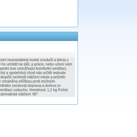
emní nesnesitelné horké ovzduší a klima v
i ho umístit na stůl, a práce, nebo učení vám
antní tvar umožňující komfortní ventilaci,
ichý a spolehlivý chod vás určitě nebude
tupňů rychlostí otáčení vrtule a průměr
 je chráněna mřížkou proti možným
ilátor oscilovat doprava a doleva (v
ventilaci vzduchu. Hmotnost: 1,2 kg Počet
Automatické otáčení: 90°