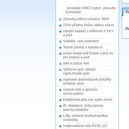
- produkty UNICA vypín.,zásuvky
Schneider
P
Zásuvky,vidlice,redukce 380V
230V přístroj šnůry, vidlice.zásuv.
Po
odvíječ kabelů s měřením CYKY
a pod.
Svítiidla: celý sortiment
Topné panely a topidla el.
pulzní instal.relé Eaton a jiné zn.
pro bojlery a pod.
relé a patice relé
Vačkové spín, přepín,
vypín,hladin.spín.
zajímavé doprodejové položky-
snížené ceny
časové relé a spínače-
schod.autom.
Elektromat,spín,zás vypín různé
IR, detektory ,čidla,závory,
alarmy,ovladače
Lišty, ohebné trubky,kopoflex
chráničky
nadproudové relé R100,101