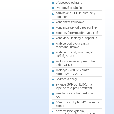
přepěťové ochrany
Proudové chrániče
zářivkové a LED trubice-celý
sortiment
kondenzát.zářivkové
kondenzátory odrušovací, filtry
kondenzátory.rozběhové a jiné
konektory -fastony-autopřísluš.
krabice pod vyp a zás, a
rozvodné, lištové
krabice rozvod, jističové, PL
skříně, S-Box
Motor.spouštěče-SprechShuh
akční CENY
Motory230/380V, Záložní
zdroje12/24V-230V
Stykače a cívky
stykače SPRECHER-SH a
tepelné relé proti přetížení
ventilátory a schod.automat
SA10
.Vařič. nástrčky REMOS a šnůra
kompl
bezdrát zvonky,tabla,