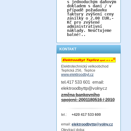
s jednoduchým daňovým
dokladem s daní / v
případě požadavku
faktury zvýšení ceny
zásilky o 2,00 EUR,-
Kč pro zvýšené
administrativní
náklady. Neúčtujeme
balné!..
KONTAKT
Elektrotechnický velkoobchod
Teplická 256, Teplice
www.elektroodbyt.cz
tel.417 533 601 email:
elektroodbyttp@volnycz
změna bankovního
spojení: 2001180516 / 2010
tel.:
+420 417 533 600
email:
elektroodbyttp@volny.cz
Otevírací doba: