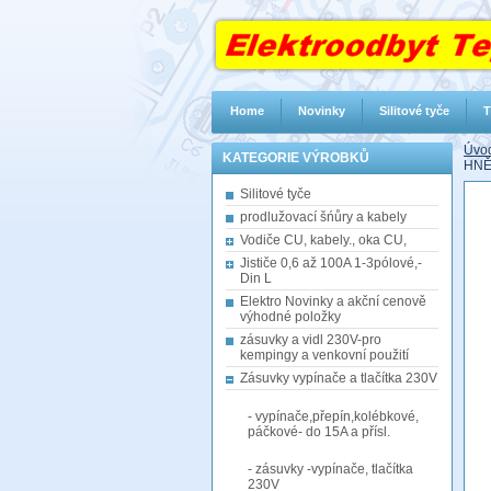
Home
Novinky
Silitové tyče
T
Úvod
KATEGORIE VÝROBKŮ
HNĚ
Silitové tyče
prodlužovací šńůry a kabely
Vodiče CU, kabely., oka CU,
Jističe 0,6 až 100A 1-3pólové,-
Din L
Elektro Novinky a akční cenově
výhodné položky
zásuvky a vidl 230V-pro
kempingy a venkovní použití
Zásuvky vypínače a tlačítka 230V
- vypínače,přepín,kolébkové,
páčkové- do 15A a přísl.
- zásuvky -vypínače, tlačítka
230V