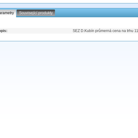
arametry
Související produkty
pis:
SEZ D.Kubín průmerná cena na trhu 11