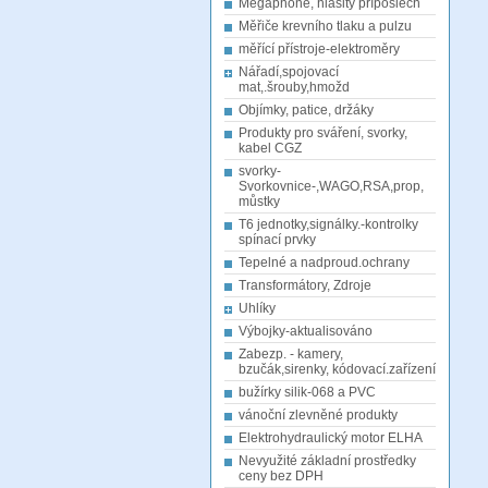
Megaphone, hlasitý příposlech
Měřiče krevního tlaku a pulzu
měřící přístroje-elektroměry
Nářadí,spojovací
mat,.šrouby,hmožd
Objímky, patice, držáky
Produkty pro sváření, svorky,
kabel CGZ
svorky-
Svorkovnice-,WAGO,RSA,prop,
můstky
T6 jednotky,signálky.-kontrolky
spínací prvky
Tepelné a nadproud.ochrany
Transformátory, Zdroje
Uhlíky
Výbojky-aktualisováno
Zabezp. - kamery,
bzučák,sirenky, kódovací.zařízení
bužírky silik-068 a PVC
vánoční zlevněné produkty
Elektrohydraulický motor ELHA
Nevyužité základní prostředky
ceny bez DPH