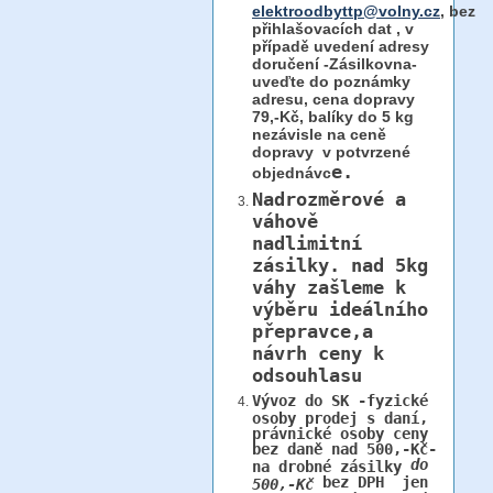
elektroodbyttp@volny.cz
, bez
přihlašovacích dat ,
v
případě uvedení adresy
doručení -Zásilkovna-
uveďte do poznámky
adresu, cena dopravy
79,-Kč, balíky do 5 kg
nezávisle na ceně
dopravy v potvrzené
e.
objednávc
Nadrozměrové a
váhově
nadlimitní
zásilky.
nad 5kg
váhy
zašleme k
výběru ideálního
přepravce,a
návrh ceny k
odsouhlasu
Vývoz do SK -fyzické
osoby prodej s daní,
právnické osoby ceny
bez daně nad 500,-Kč-
do
na drobné zásilky
bez DPH jen
500,-Kč