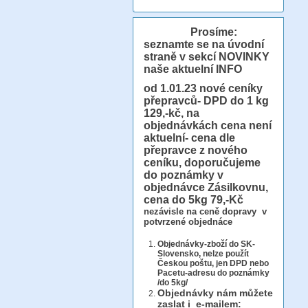
Prosíme:
seznamte se na úvodní
straně v sekcí NOVINKY
naše aktuelní INFO
od 1.01.23
nové ceníky
přepravců- DPD do 1 kg
129,-kč, na
objednávkách cena není
aktuelní- cena dle
přepravce z nového
ceníku, doporučujeme
do poznámky v
objednávce Zásilkovnu,
cena do 5kg 79,-Kč
nezávisle na ceně dopravy v
potvrzené objednáce
Objednávky-zboží do SK-
Slovensko, nelze použít
Českou poštu, jen DPD nebo
Pacetu-adresu do poznámky
/do 5kg/
Objednávky
nám můžete
zaslat i e-mailem: