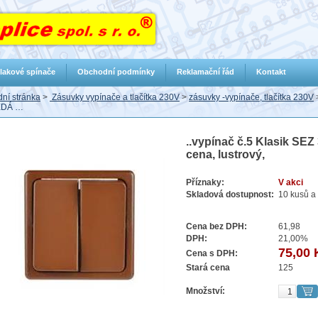
lakové spínače
Obchodní podmínky
Reklamační řád
Kontakt
ní stránka
>
Zásuvky vypínače a tlačítka 230V
>
zásuvky -vypínače, tlačítka 230V
DÁ …
..vypínač č.5 Klasik SEZ
cena, lustrový,
Příznaky:
V akci
Skladová dostupnost:
10 kusů a 
Cena bez DPH:
61,98
DPH:
21,00%
75,00 
Cena s DPH:
Stará cena
125
Množství: