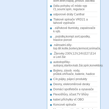
dom.telef,napáj.,přísluš ,tlačítka
čidla pohybu vč místo vyp
č1,soumr.spín, regulace
odporové dráty Canthal
Tlakové spínače VRD21 a
tahové vypínače
. zářivkové tlumivky, zapalovače
k výb.
...pojistky,kompl.sort,spodky,
hlavice porcel
.náhradní.díly-
top.těl.kotle,boilery,termost,snímače,
.Žárovky 230V,12V,24V,E27,E14
a Led žár.
autodoplňky-
autopoj,startov.kab.žár,spín,konektory.
Bojlery, zásob. vody,
průtok.ohřívače, baterie, hadice
Cín,pájky, pájecí produkty
Deony, elekroměrové desky
Domácí spotřebiče a vysavače
Flexošňůry, účast.TV šňůry
kabel.příchytky vč OBO
Koncové spínače