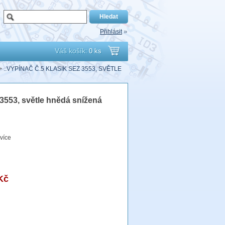
Přihlásit
Váš košík:
0 ks
Přejít
>
..VYPÍNAČ Č.5 KLASIK SEZ 3553, SVĚTLE
do
 3553, světle hnědá snížená
košíku
více
Kč