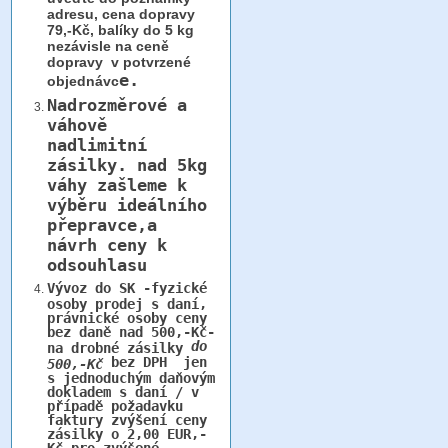
adresu, cena dopravy
79,-Kč, balíky do 5 kg
nezávisle na ceně
dopravy v potvrzené
e.
objednávc
Nadrozměrové a
váhově
nadlimitní
zásilky.
nad 5kg
váhy
zašleme k
výběru ideálního
přepravce,a
návrh ceny k
odsouhlasu
Vývoz do SK -fyzické
osoby prodej s daní,
právnické osoby ceny
bez daně nad 500,-Kč-
do
na drobné zásilky
bez DPH jen
500,-Kč
s jednoduchým daňovým
dokladem s daní / v
případě požadavku
faktury zvýšení ceny
zásilky o 2,00 EUR,-
Kč pro zvýšené