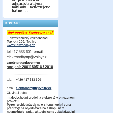
administrativní
náklady. Neúčtujeme
balné!..
KONTAKT
Elektrotechnický velkoobchod
Teplická 256, Teplice
www.elektroodbyt.cz
tel.417 533 601 email:
elektroodbyttp@volnycz
změna bankovního
spojení: 2001180516 / 2010
tel.:
+420 417 533 600
email:
elektroodbyttp@volny.cz
Otevírací doba:
maloobchodní prodejna elektro tč v omezeném
provozu
Pozor-
u objednávek na e-shopu neplatí cena
přepravy na objednávce
,na eshopu nám
neumožňuje zadat aktuelní ceny , platí aktuelní