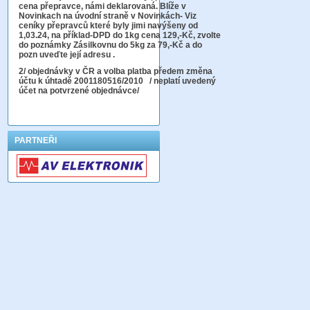
cena přepravce, námi deklarovaná. Blíže v
Novinkach na úvodní straně v Novinkách- Viz
ceníky přepravců které byly jimi navýšeny od
1,03.24, na příklad-DPD do 1kg cena 129,-Kč,
zvolte
do poznámky Zásilkovnu do 5kg
za 79,-Kč a do
pozn uveďte její adresu .
2
/ objednávky v ČR a volba platba předem změna
účtu k úhtadě 2001180516/2010
/ neplatí uvedený
účet na potvrzené objednávce/
PARTNEŘI