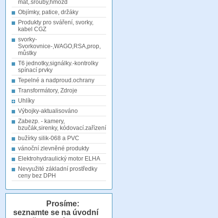
mat,.šrouby,hmožd
Objímky, patice, držáky
Produkty pro sváření, svorky,
kabel CGZ
svorky-
Svorkovnice-,WAGO,RSA,prop,
můstky
T6 jednotky,signálky.-kontrolky
spínací prvky
Tepelné a nadproud.ochrany
Transformátory, Zdroje
Uhlíky
Výbojky-aktualisováno
Zabezp. - kamery,
bzučák,sirenky, kódovací.zařízení
bužírky silik-068 a PVC
vánoční zlevněné produkty
Elektrohydraulický motor ELHA
Nevyužité základní prostředky
ceny bez DPH
Prosíme:
seznamte se na úvodní