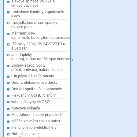
Tlakové spínače VRD21 a
tahové vypínače
. zářivkové tlumivky, zapalovače
k výb.
...pojistky,kompl.sort,spodky,
hlavice porcel
.náhradní.díly-
top.těl.kotle,boilery,termost,snímače,
.Žárovky 230V,12V,24V,E27,E14
a Led žár.
autodoplňky-
autopoj,startov.kab.žár,spín,konektory.
Bojlery, zásob. vody,
průtok.ohřívače, baterie, hadice
Cín,pájky, pájecí produkty
Deony, elekroměrové desky
Domácí spotřebiče a vysavače
Flexošňůry, účast.TV šňůry
kabel.příchytky vč OBO
Koncové spínače
Megaphone, hlasitý příposlech
Měřiče krevního tlaku a pulzu
měřící přístroje-elektroměry
Nářadí,spojovací