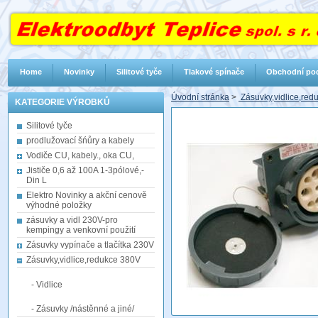
Home
Novinky
Silitové tyče
Tlakové spínače
Obchodní po
Úvodní stránka
>
Zásuvky,vidlice,re
KATEGORIE VÝROBKŮ
Silitové tyče
prodlužovací šńůry a kabely
Vodiče CU, kabely., oka CU,
Jističe 0,6 až 100A 1-3pólové,-
Din L
Elektro Novinky a akční cenově
výhodné položky
zásuvky a vidl 230V-pro
kempingy a venkovní použití
Zásuvky vypínače a tlačítka 230V
Zásuvky,vidlice,redukce 380V
- Vidlice
- Zásuvky /nástěnné a jiné/