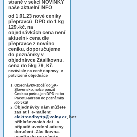
straně v sekcí NOVINKY
naše aktuelní INFO
od 1.01.23
nové ceníky
přepravců- DPD do 1 kg
129,-kč, na
objednávkách cena není
aktuelní- cena dle
přepravce z nového
ceníku, doporučujeme
do poznámky v
objednávce Zásilkovnu,
cena do 5kg 79,-Kč
nezávisle na ceně dopravy v
potvrzené objednáce
Objednávky-zboží do SK-
Slovensko, nelze použít
Českou poštu, jen DPD nebo
Pacetu-adresu do poznámky
/do 5kg/
Objednávky
nám můžete
zaslat i e-mailem:
elektroodbyttp@volny.cz
, bez
přihlašovacích dat ,
v
případě uvedení adresy
doručení -Zásilkovna-
uveďte do poznámky