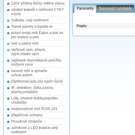
230V přístroj šnůry, vidlice.zásuv.
Parametry
Související produkty
odvíječ kabelů s měřením CYKY
a pod.
Svítiidla: celý sortiment
Popis:
Topné panely a topidla el.
pulzní instal.relé Eaton a jiné zn.
pro bojlery a pod.
relé a patice relé
Vačkové spín, přepín,
vypín,hladin.spín.
zajímavé doprodejové položky-
snížené ceny
časové relé a spínače-
schod.autom.
Elektromat,spín,zás vypín různé
IR, detektory ,čidla,závory,
alarmy,ovladače
Lišty, ohebné trubky,kopoflex
chráničky
nadproudové relé R100,101
přepěťové ochrany
Proudové chrániče
zářivkové a LED trubice-celý
sortiment