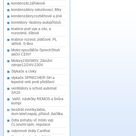
kondenzát.zářivkové
kondenzátory odrušovací, filtry
kondenzátory.rozběhové a jiné
konektory -fastony-autopřísluš.
krabice pod vyp a zás, a
rozvodné, lištové
krabice rozvod, jističové, PL
skříně, S-Box
Motor.spouštěče-SprechShuh
akční CENY
Motory230/380V, Záložní
zdroje12/24V-230V
Stykače a cívky
stykače SPRECHER-SH a
tepelné relé proti přetížení
ventilátory a schod.automat
SA10
.Vařič. nástrčky REMOS a šnůra
kompl
bezdrát zvonky,tabla,
dom.telef,napáj.,přísluš ,tlačítka
čidla pohybu vč místo vyp
č1,soumr.spín, regulace
odporové dráty Canthal