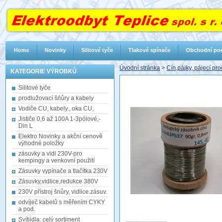
Home
Novinky
Silitové tyče
Tlakové spínače
Obchodní po
Úvodní stránka
>
Cín,pájky, pájecí pr
KATEGORIE VÝROBKŮ
Silitové tyče
prodlužovací šńůry a kabely
Vodiče CU, kabely., oka CU,
Jističe 0,6 až 100A 1-3pólové,-
Din L
Elektro Novinky a akční cenově
výhodné položky
zásuvky a vidl 230V-pro
kempingy a venkovní použití
Zásuvky vypínače a tlačítka 230V
Zásuvky,vidlice,redukce 380V
230V přístroj šnůry, vidlice.zásuv.
odvíječ kabelů s měřením CYKY
a pod.
Svítiidla: celý sortiment