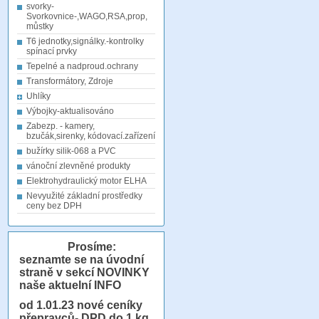
svorky-
Svorkovnice-,WAGO,RSA,prop,
můstky
T6 jednotky,signálky.-kontrolky
spínací prvky
Tepelné a nadproud.ochrany
Transformátory, Zdroje
Uhlíky
Výbojky-aktualisováno
Zabezp. - kamery,
bzučák,sirenky, kódovací.zařízení
bužírky silik-068 a PVC
vánoční zlevněné produkty
Elektrohydraulický motor ELHA
Nevyužité základní prostředky
ceny bez DPH
Prosíme:
seznamte se na úvodní
straně v sekcí NOVINKY
naše aktuelní INFO
od 1.01.23
nové ceníky
přepravců- DPD do 1 kg