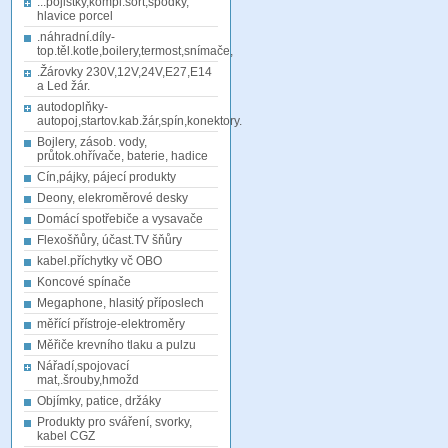
...pojistky,kompl.sort,spodky,
hlavice porcel
.náhradní.díly-
top.těl.kotle,boilery,termost,snímače,
.Žárovky 230V,12V,24V,E27,E14
a Led žár.
autodoplňky-
autopoj,startov.kab.žár,spín,konektory.
Bojlery, zásob. vody,
průtok.ohřívače, baterie, hadice
Cín,pájky, pájecí produkty
Deony, elekroměrové desky
Domácí spotřebiče a vysavače
Flexošňůry, účast.TV šňůry
kabel.příchytky vč OBO
Koncové spínače
Megaphone, hlasitý příposlech
měřící přístroje-elektroměry
Měřiče krevního tlaku a pulzu
Nářadí,spojovací
mat,.šrouby,hmožd
Objímky, patice, držáky
Produkty pro sváření, svorky,
kabel CGZ