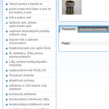
Topné panely a topidla el.
pulzní instal.relé Eaton a jiné zn.
pro bojlery a pod.
relé a patice relé
Vačkové spín, přepín,
vypín,hladin.spín.
Parametry
Související produkty
zajímavé doprodejové položky-
snížené ceny
časové relé a spínače-
schod.autom.
Popis:
Elektromat,spín,zás vypín různé
IR, detektory ,čidla,závory,
alarmy,ovladače
Lišty, ohebné trubky,kopoflex
chráničky
nadproudové relé R100,101
Proudové chrániče
přepěťové ochrany
zářivkové a LED trubice-celý
sortiment
kondenzát.zářivkové
kondenzátory odrušovací, filtry
kondenzátory.rozběhové a jiné