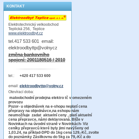
KONTAKT
Elektrotechnický velkoobchod
Teplická 256, Teplice
www.elektroodbyt.cz
tel.417 533 601 email:
elektroodbyttp@volnycz
změna bankovního
spojení: 2001180516 / 2010
tel.:
+420 417 533 600
email:
elektroodbyttp@volny.cz
Otevírací doba:
maloobchodní prodejna elektro tč v omezeném
provozu
Pozor-
u objednávek na e-shopu neplatí cena
přepravy na objednávce
,na eshopu nám
neumožňuje zadat aktuelní ceny , platí aktuelní
cena přepravce, námi deklarovaná. Blíže v
Novinkach na úvodní straně v Novinkách- Viz
ceníky přepravců které byly jimi navýšeny od
1,03.24, na příklad-DPD do 1kg cena 129,-Kč,
zvolte
do poznámky Zásilkovnu do 5kg
za 79,-Kč a do