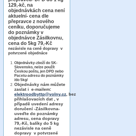
129,-kč, na
objednávkách cena není
aktuelní- cena dle
přepravce z nového
ceníku, doporučujeme
do poznámky v
objednávce Zásilkovnu,
cena do 5kg 79,-Kč
nezávisle na ceně dopravy v
potvrzené objednáce
Objednávky-zboží do SK-
Slovensko, nelze použít
Českou poštu, jen DPD nebo
Pacetu-adresu do poznámky
/do 5kg/
Objednávky
nám můžete
zaslat i e-mailem:
elektroodbyttp@volny.cz
, bez
přihlašovacích dat ,
v
případě uvedení adresy
doručení -Zásilkovna-
uveďte do poznámky
adresu, cena dopravy
79,-Kč, balíky do 5 kg
nezávisle na ceně
dopravy v potvrzené