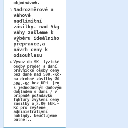
e.
objednávc
Nadrozměrové a
váhově
nadlimitní
zásilky.
nad 5kg
váhy
zašleme k
výběru ideálního
přepravce,a
návrh ceny k
odsouhlasu
Vývoz do SK -fyzické
osoby prodej s daní,
právnické osoby ceny
bez daně nad 500,-Kč-
do
na drobné zásilky
bez DPH jen
500,-Kč
s jednoduchým daňovým
dokladem s daní / v
případě požadavku
faktury zvýšení ceny
zásilky o 2,00 EUR,-
Kč pro zvýšené
administrativní
náklady. Neúčtujeme
balné!..