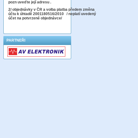
pozn uveďte její adresu .
2
/ objednávky v ČR a volba platba předem změna
účtu k úhtadě 2001180516/2010
/ neplatí uvedený
účet na potvrzené objednávce/
PARTNEŘI