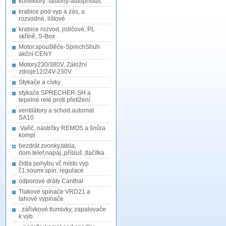
konektory -fastony-autopřísluš.
krabice pod vyp a zás, a
rozvodné, lištové
krabice rozvod, jističové, PL
skříně, S-Box
Motor.spouštěče-SprechShuh
akční CENY
Motory230/380V, Záložní
zdroje12/24V-230V
Stykače a cívky
stykače SPRECHER-SH a
tepelné relé proti přetížení
ventilátory a schod.automat
SA10
.Vařič. nástrčky REMOS a šnůra
kompl
bezdrát zvonky,tabla,
dom.telef,napáj.,přísluš ,tlačítka
čidla pohybu vč místo vyp
č1,soumr.spín, regulace
odporové dráty Canthal
Tlakové spínače VRD21 a
tahové vypínače
. zářivkové tlumivky, zapalovače
k výb.