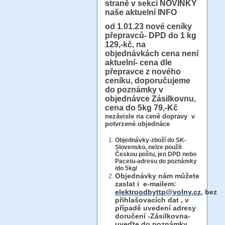
straně v sekcí NOVINKY
naše aktuelní INFO
od 1.01.23
nové ceníky
přepravců- DPD do 1 kg
129,-kč, na
objednávkách cena není
aktuelní- cena dle
přepravce z nového
ceníku, doporučujeme
do poznámky v
objednávce Zásilkovnu,
cena do 5kg 79,-Kč
nezávisle na ceně dopravy v
potvrzené objednáce
Objednávky-zboží do SK-
Slovensko, nelze použít
Českou poštu, jen DPD nebo
Pacetu-adresu do poznámky
/do 5kg/
Objednávky
nám můžete
zaslat i e-mailem:
elektroodbyttp@volny.cz
, bez
přihlašovacích dat ,
v
případě uvedení adresy
doručení -Zásilkovna-
uveďte do poznámky