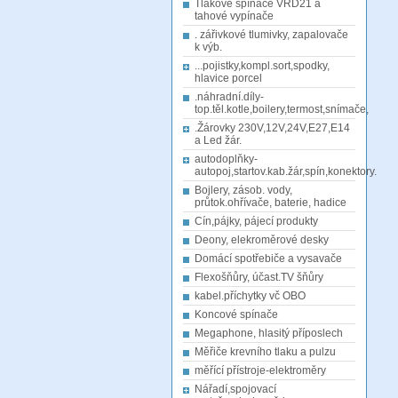
Tlakové spínače VRD21 a
tahové vypínače
. zářivkové tlumivky, zapalovače
k výb.
...pojistky,kompl.sort,spodky,
hlavice porcel
.náhradní.díly-
top.těl.kotle,boilery,termost,snímače,
.Žárovky 230V,12V,24V,E27,E14
a Led žár.
autodoplňky-
autopoj,startov.kab.žár,spín,konektory.
Bojlery, zásob. vody,
průtok.ohřívače, baterie, hadice
Cín,pájky, pájecí produkty
Deony, elekroměrové desky
Domácí spotřebiče a vysavače
Flexošňůry, účast.TV šňůry
kabel.příchytky vč OBO
Koncové spínače
Megaphone, hlasitý příposlech
Měřiče krevního tlaku a pulzu
měřící přístroje-elektroměry
Nářadí,spojovací