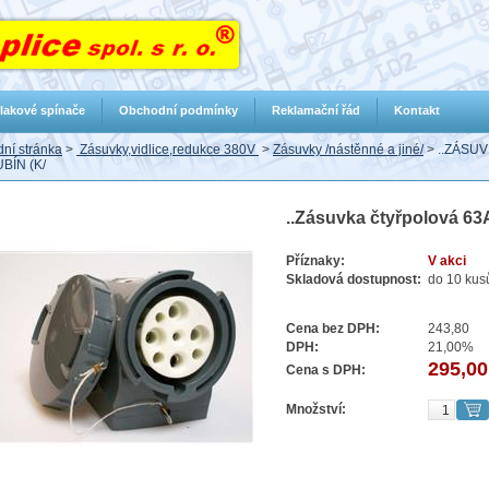
lakové spínače
Obchodní podmínky
Reklamační řád
Kontakt
ní stránka
>
Zásuvky,vidlice,redukce 380V
>
Zásuvky /nástěnné a jiné/
>
..ZÁSU
BÍN (K/
..Zásuvka čtyřpolová 63
Příznaky:
V akci
Skladová dostupnost:
do 10 kus
Cena bez DPH:
243,80
DPH:
21,00%
295,00
Cena s DPH:
Množství: