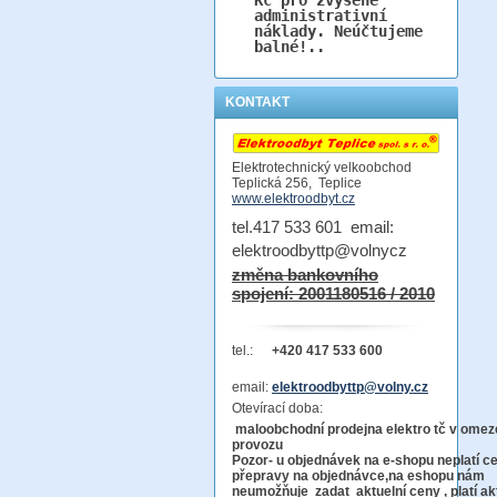
administrativní
náklady. Neúčtujeme
balné!..
KONTAKT
Elektrotechnický velkoobchod
Teplická 256, Teplice
www.elektroodbyt.cz
tel.417 533 601 email:
elektroodbyttp@volnycz
změna bankovního
spojení: 2001180516 / 2010
tel.:
+420 417 533 600
email:
elektroodbyttp@volny.cz
Otevírací doba:
maloobchodní prodejna elektro tč v ome
provo
Pozor-
u objednávek na e-shopu neplatí c
přepravy na objednávce
,na eshopu nám
neumožňuje zadat aktuelní ceny , platí ak