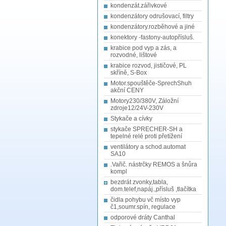
kondenzát.zářivkové
kondenzátory odrušovací, filtry
kondenzátory.rozběhové a jiné
konektory -fastony-autopřísluš.
krabice pod vyp a zás, a
rozvodné, lištové
krabice rozvod, jističové, PL
skříně, S-Box
Motor.spouštěče-SprechShuh
akční CENY
Motory230/380V, Záložní
zdroje12/24V-230V
Stykače a cívky
stykače SPRECHER-SH a
tepelné relé proti přetížení
ventilátory a schod.automat
SA10
.Vařič. nástrčky REMOS a šnůra
kompl
bezdrát zvonky,tabla,
dom.telef,napáj.,přísluš ,tlačítka
čidla pohybu vč místo vyp
č1,soumr.spín, regulace
odporové dráty Canthal