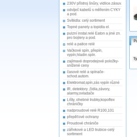
230V přístroj šnůry, vidlice.zásuv.
odvíječ kabelů s měřením CYKY
a pod.
Svítiidla: celý sortiment
Topné panely a topidla el.
pulzní instal.relé Eaton a jiné zn.
pro bojlery a pod.
P
relé a patice relé
Vačkové spín, přepín,
vypín,hladin.spín.
Ty
zajímavé doprodejové položky-
snížené ceny
časové relé a spínače-
schod.autom.
Elektromat,spín,zás vypín různé
IR, detektory ,čidla,závory,
alarmy,ovladače
Lišty, ohebné trubky,kopoflex
chráničky
nadproudové relé R100,101
přepěťové ochrany
Proudové chrániče
zářivkové a LED trubice-celý
sortiment