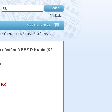
Přihlásit
Váš košík:
0 ks
Přejít
VKA ČTYŘPOLOVÁ 63A NÁSTĚNNÁ SEZ
do
A nástěnná SEZ D.Kubín (K/
košíku
ů
 Kč