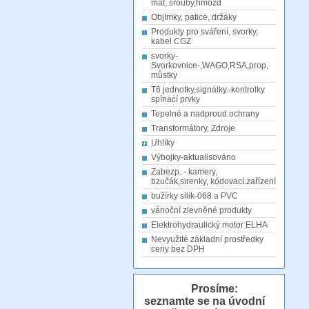
mat,.šrouby,hmožd
Objímky, patice, držáky
Produkty pro sváření, svorky,
kabel CGZ
svorky-
Svorkovnice-,WAGO,RSA,prop,
můstky
T6 jednotky,signálky.-kontrolky
spínací prvky
Tepelné a nadproud.ochrany
Transformátory, Zdroje
Uhlíky
Výbojky-aktualisováno
Zabezp. - kamery,
bzučák,sirenky, kódovací.zařízení
bužírky silik-068 a PVC
vánoční zlevněné produkty
Elektrohydraulický motor ELHA
Nevyužité základní prostředky
ceny bez DPH
Prosíme:
seznamte se na úvodní