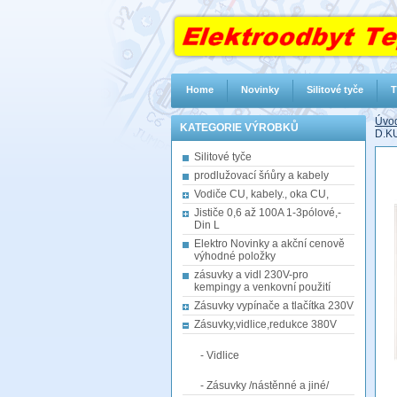
Home
Novinky
Silitové tyče
T
Úvod
KATEGORIE VÝROBKŮ
D.KU
Silitové tyče
prodlužovací šńůry a kabely
Vodiče CU, kabely., oka CU,
Jističe 0,6 až 100A 1-3pólové,-
Din L
Elektro Novinky a akční cenově
výhodné položky
zásuvky a vidl 230V-pro
kempingy a venkovní použití
Zásuvky vypínače a tlačítka 230V
Zásuvky,vidlice,redukce 380V
- Vidlice
- Zásuvky /nástěnné a jiné/