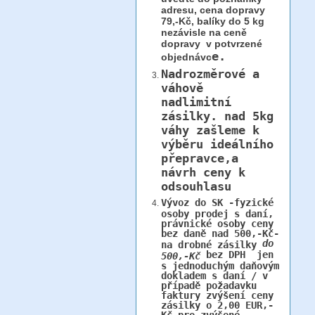
adresu, cena dopravy
79,-Kč, balíky do 5 kg
nezávisle na ceně
dopravy v potvrzené
e.
objednávc
Nadrozměrové a
váhově
nadlimitní
zásilky.
nad 5kg
váhy
zašleme k
výběru ideálního
přepravce,a
návrh ceny k
odsouhlasu
Vývoz do SK -fyzické
osoby prodej s daní,
právnické osoby ceny
bez daně nad 500,-Kč-
do
na drobné zásilky
bez DPH jen
500,-Kč
s jednoduchým daňovým
dokladem s daní / v
případě požadavku
faktury zvýšení ceny
zásilky o 2,00 EUR,-
Kč pro zvýšené