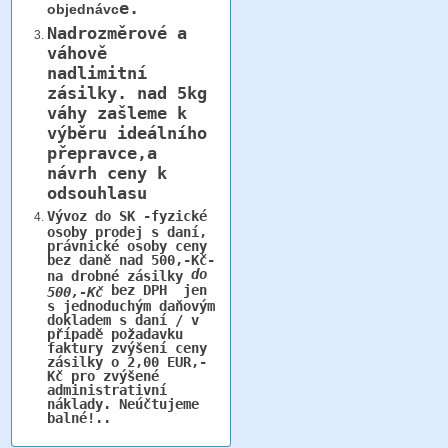
e.
objednávc
Nadrozměrové a
váhově
nadlimitní
zásilky.
nad 5kg
váhy
zašleme k
výběru ideálního
přepravce,a
návrh ceny k
odsouhlasu
Vývoz do SK -fyzické
osoby prodej s daní,
právnické osoby ceny
bez daně nad 500,-Kč-
do
na drobné zásilky
bez DPH jen
500,-Kč
s jednoduchým daňovým
dokladem s daní / v
případě požadavku
faktury zvýšení ceny
zásilky o 2,00 EUR,-
Kč pro zvýšené
administrativní
náklady. Neúčtujeme
balné!..