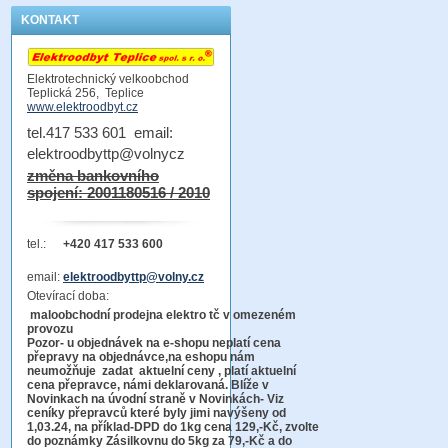
KONTAKT
Elektrotechnický velkoobchod
Teplická 256, Teplice
www.elektroodbyt.cz
tel.417 533 601 email:
elektroodbyttp@volnycz
změna bankovního
spojení: 2001180516 / 2010
tel.:
+420 417 533 600
email:
elektroodbyttp@volny.cz
Otevírací doba:
maloobchodní prodejna elektro tč v omezeném
provozu
Pozor-
u objednávek na e-shopu neplatí cena
přepravy na objednávce
,na eshopu nám
neumožňuje zadat aktuelní ceny , platí aktuelní
cena přepravce, námi deklarovaná. Blíže v
Novinkach na úvodní straně v Novinkách- Viz
ceníky přepravců které byly jimi navýšeny od
1,03.24, na příklad-DPD do 1kg cena 129,-Kč,
zvolte
do poznámky Zásilkovnu do 5kg
za 79,-Kč a do