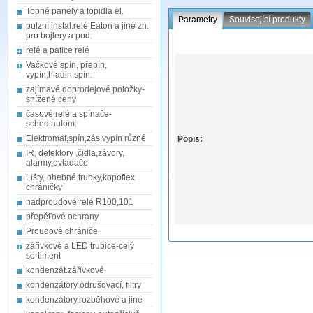
Topné panely a topidla el.
Parametry
Související produkty
pulzní instal.relé Eaton a jiné zn.
pro bojlery a pod.
relé a patice relé
Vačkové spín, přepín,
vypín,hladin.spín.
zajímavé doprodejové položky-
snížené ceny
časové relé a spínače-
schod.autom.
Elektromat,spín,zás vypín různé
Popis:
IR, detektory ,čidla,závory,
alarmy,ovladače
Lišty, ohebné trubky,kopoflex
chráničky
nadproudové relé R100,101
přepěťové ochrany
Proudové chrániče
zářivkové a LED trubice-celý
sortiment
kondenzát.zářivkové
kondenzátory odrušovací, filtry
kondenzátory.rozběhové a jiné