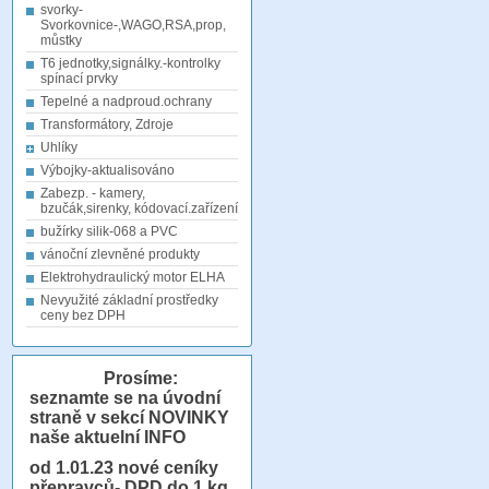
svorky-
Svorkovnice-,WAGO,RSA,prop,
můstky
T6 jednotky,signálky.-kontrolky
spínací prvky
Tepelné a nadproud.ochrany
Transformátory, Zdroje
Uhlíky
Výbojky-aktualisováno
Zabezp. - kamery,
bzučák,sirenky, kódovací.zařízení
bužírky silik-068 a PVC
vánoční zlevněné produkty
Elektrohydraulický motor ELHA
Nevyužité základní prostředky
ceny bez DPH
Prosíme:
seznamte se na úvodní
straně v sekcí NOVINKY
naše aktuelní INFO
od 1.01.23
nové ceníky
přepravců- DPD do 1 kg