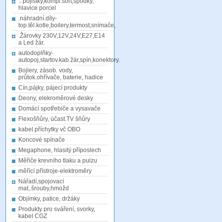
...pojistky,kompl.sort,spodky,
hlavice porcel
.náhradní.díly-
top.těl.kotle,boilery,termost,snímače,
.Žárovky 230V,12V,24V,E27,E14
a Led žár.
autodoplňky-
autopoj,startov.kab.žár,spín,konektory.
Bojlery, zásob. vody,
průtok.ohřívače, baterie, hadice
Cín,pájky, pájecí produkty
Deony, elekroměrové desky
Domácí spotřebiče a vysavače
Flexošňůry, účast.TV šňůry
kabel.příchytky vč OBO
Koncové spínače
Megaphone, hlasitý příposlech
Měřiče krevního tlaku a pulzu
měřící přístroje-elektroměry
Nářadí,spojovací
mat,.šrouby,hmožd
Objímky, patice, držáky
Produkty pro sváření, svorky,
kabel CGZ