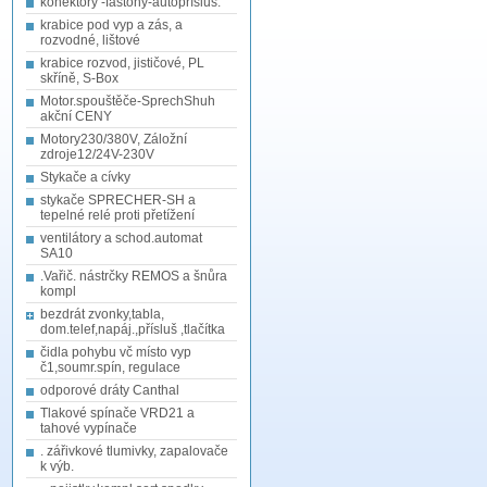
konektory -fastony-autopřísluš.
krabice pod vyp a zás, a
rozvodné, lištové
krabice rozvod, jističové, PL
skříně, S-Box
Motor.spouštěče-SprechShuh
akční CENY
Motory230/380V, Záložní
zdroje12/24V-230V
Stykače a cívky
stykače SPRECHER-SH a
tepelné relé proti přetížení
ventilátory a schod.automat
SA10
.Vařič. nástrčky REMOS a šnůra
kompl
bezdrát zvonky,tabla,
dom.telef,napáj.,přísluš ,tlačítka
čidla pohybu vč místo vyp
č1,soumr.spín, regulace
odporové dráty Canthal
Tlakové spínače VRD21 a
tahové vypínače
. zářivkové tlumivky, zapalovače
k výb.