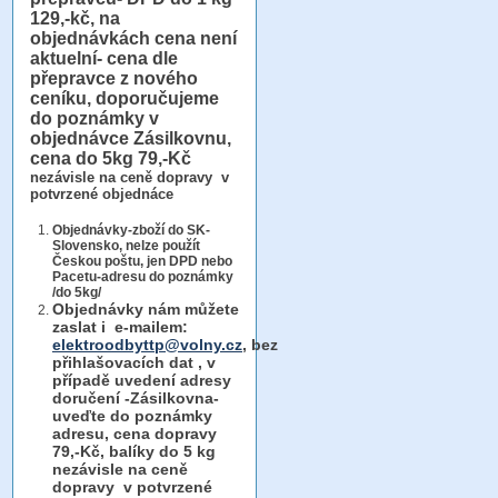
129,-kč, na
objednávkách cena není
aktuelní- cena dle
přepravce z nového
ceníku, doporučujeme
do poznámky v
objednávce Zásilkovnu,
cena do 5kg 79,-Kč
nezávisle na ceně dopravy v
potvrzené objednáce
Objednávky-zboží do SK-
Slovensko, nelze použít
Českou poštu, jen DPD nebo
Pacetu-adresu do poznámky
/do 5kg/
Objednávky
nám můžete
zaslat i e-mailem:
elektroodbyttp@volny.cz
, bez
přihlašovacích dat ,
v
případě uvedení adresy
doručení -Zásilkovna-
uveďte do poznámky
adresu, cena dopravy
79,-Kč, balíky do 5 kg
nezávisle na ceně
dopravy v potvrzené