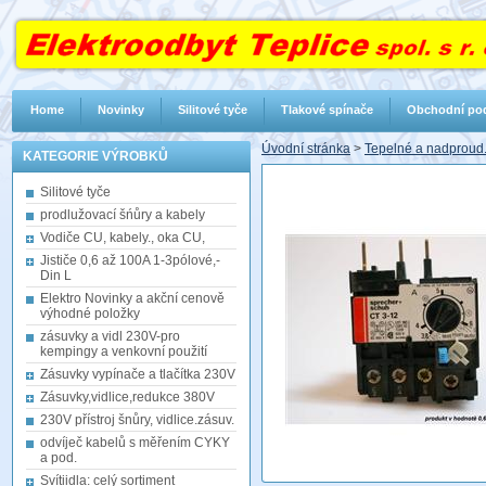
Home
Novinky
Silitové tyče
Tlakové spínače
Obchodní po
Úvodní stránka
>
Tepelné a nadproud
KATEGORIE VÝROBKŮ
Silitové tyče
prodlužovací šńůry a kabely
Vodiče CU, kabely., oka CU,
Jističe 0,6 až 100A 1-3pólové,-
Din L
Elektro Novinky a akční cenově
výhodné položky
zásuvky a vidl 230V-pro
kempingy a venkovní použití
Zásuvky vypínače a tlačítka 230V
Zásuvky,vidlice,redukce 380V
230V přístroj šnůry, vidlice.zásuv.
odvíječ kabelů s měřením CYKY
a pod.
Svítiidla: celý sortiment