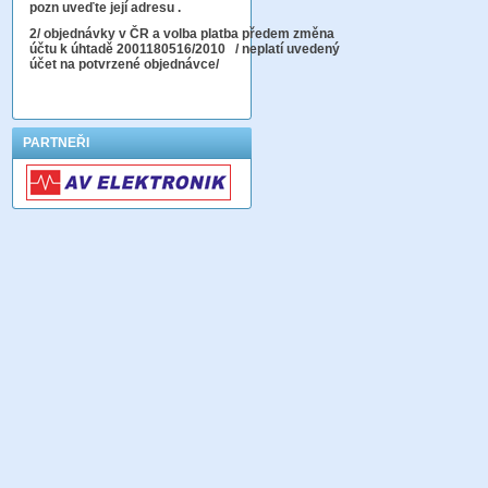
pozn uveďte její adresu .
2
/ objednávky v ČR a volba platba předem změna
účtu k úhtadě 2001180516/2010
/ neplatí uvedený
účet na potvrzené objednávce/
PARTNEŘI