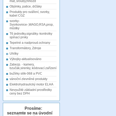
mat,.šrouby,hmožd
Objímky, patice, držáky
Produkty pro sváření, svorky,
kabel CGZ
svorky-
Svorkovnice-,WAGO,RSA,prop,
můstky
T6 jednotky,signálky.-kontrolky
spínací prvky
Tepelné a nadproud.ochrany
Transformátory, Zdroje
Uhlíky
Výbojky-aktualisováno
Zabezp. - kamery,
bzučák,sirenky, kódovací.zařízení
bužírky silik-068 a PVC
vánoční zlevněné produkty
Elektrohydraulický motor ELHA
Nevyužité základní prostředky
ceny bez DPH
Prosíme:
seznamte se na úvodní