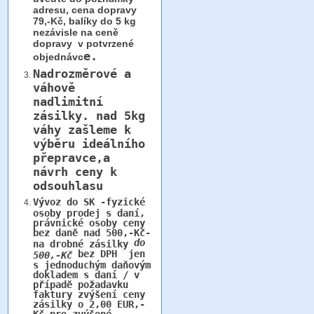
adresu, cena dopravy
79,-Kč, balíky do 5 kg
nezávisle na ceně
dopravy v potvrzené
e.
objednávc
Nadrozměrové a
váhově
nadlimitní
zásilky.
nad 5kg
váhy
zašleme k
výběru ideálního
přepravce,a
návrh ceny k
odsouhlasu
Vývoz do SK -fyzické
osoby prodej s daní,
právnické osoby ceny
bez daně nad 500,-Kč-
do
na drobné zásilky
bez DPH jen
500,-Kč
s jednoduchým daňovým
dokladem s daní / v
případě požadavku
faktury zvýšení ceny
zásilky o 2,00 EUR,-
Kč pro zvýšené