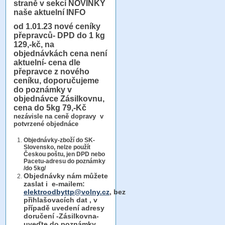
straně v sekcí NOVINKY
naše aktuelní INFO
od 1.01.23
nové ceníky
přepravců- DPD do 1 kg
129,-kč, na
objednávkách cena není
aktuelní- cena dle
přepravce z nového
ceníku, doporučujeme
do poznámky v
objednávce Zásilkovnu,
cena do 5kg 79,-Kč
nezávisle na ceně dopravy v
potvrzené objednáce
Objednávky-zboží do SK-
Slovensko, nelze použít
Českou poštu, jen DPD nebo
Pacetu-adresu do poznámky
/do 5kg/
Objednávky
nám můžete
zaslat i e-mailem:
elektroodbyttp@volny.cz
, bez
přihlašovacích dat ,
v
případě uvedení adresy
doručení -Zásilkovna-
uveďte do poznámky