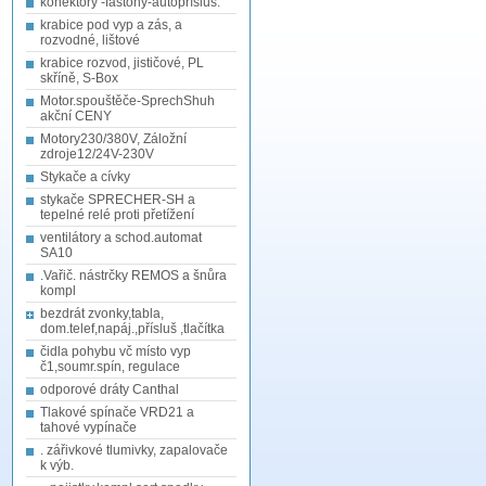
konektory -fastony-autopřísluš.
krabice pod vyp a zás, a
rozvodné, lištové
krabice rozvod, jističové, PL
skříně, S-Box
Motor.spouštěče-SprechShuh
akční CENY
Motory230/380V, Záložní
zdroje12/24V-230V
Stykače a cívky
stykače SPRECHER-SH a
tepelné relé proti přetížení
ventilátory a schod.automat
SA10
.Vařič. nástrčky REMOS a šnůra
kompl
bezdrát zvonky,tabla,
dom.telef,napáj.,přísluš ,tlačítka
čidla pohybu vč místo vyp
č1,soumr.spín, regulace
odporové dráty Canthal
Tlakové spínače VRD21 a
tahové vypínače
. zářivkové tlumivky, zapalovače
k výb.