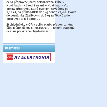
cena přepravce, námi deklarovaná. Blíže v
Novinkach na úvodní straně v Novinkách- Viz
ceníky přepravců které byly jimi navýšeny od
1,03.24, na příklad-DPD do 1kg cena 129,-Kč,
zvolte
do poznámky Zásilkovnu do 5kg
za 79,-Kč a do
pozn uveďte její adresu .
2
/ objednávky v ČR a volba platba předem změna
účtu k úhtadě 2001180516/2010
/ neplatí uvedený
účet na potvrzené objednávce/
PARTNEŘI