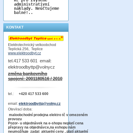
administrativní
náklady. Neúčtujeme
balné!..
KONTAKT
Elektrotechnický velkoobchod
Teplická 256, Teplice
www.elektroodbyt.cz
tel.417 533 601 email:
elektroodbyttp@volnycz
změna bankovního
spojení: 2001180516 / 2010
tel.:
+420 417 533 600
email:
elektroodbyttp@volny.cz
Otevírací doba:
maloobchodní prodejna elektro tč v omezeném
provozu
Pozor-
u objednávek na e-shopu neplatí cena
přepravy na objednávce
,na eshopu nám
neumožňuje zadat aktuelní ceny , platí aktuelní