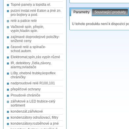
Topné panely a topidla el.
pulzní instal.relé Eaton a jiné zn.
Parametry
Související produkty
pro bojlery a pod.
relé a patice relé
U tohoto produktu není k dispozici p
Vačkové spín, přepín,
vypín,hladin.spín.
zajímavé doprodejové položky-
snížené ceny
časové relé a spínače-
schod.autom.
Elektromat,spín,zás vypín různé
IR, detektory ,čidla,závory,
alarmy,ovladače
Lišty, ohebné trubky,kopoflex
chráničky
nadproudové relé R100,101
přepěťové ochrany
Proudové chrániče
zářivkové a LED trubice-celý
sortiment
kondenzát.zářivkové
kondenzátory odrušovací, filtry
kondenzátory.rozběhové a jiné