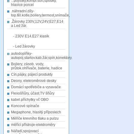
...pojistky,kompl.sort,spodky,
hlavice porcel
.náhradní.díly-
top.těl.kotle,boilery,termost,snímače,
.Žárovky 230V,12V,24V,E27,E14
a Led žár.
- 230V E14,E27 klasik
- Led žárovky
autodoplňky-
autopoj,startov.kab.žár,spín,konektory.
Bojlery, zásob. vody,
průtok.ohřívače, baterie, hadice
Cín,pájky, pájecí produkty
Deony, elekroměrové desky
Domácí spotřebiče a vysavače
Flexošňůry, účast.TV šňůry
kabel.příchytky vč OBO
Koncové spínače
Megaphone, hlasitý příposlech
Měřiče krevního tlaku a pulzu
měřící přístroje-elektroměry
Nářadí,spojovací