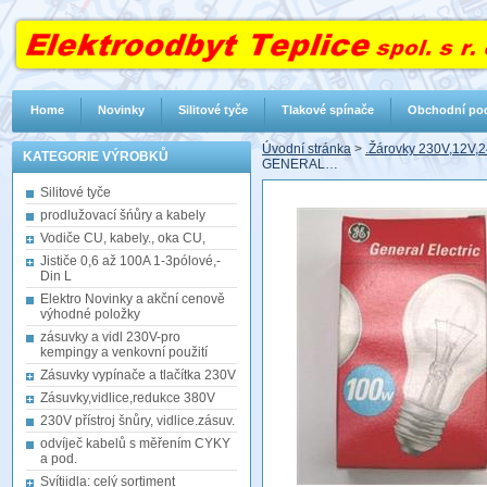
Home
Novinky
Silitové tyče
Tlakové spínače
Obchodní po
Úvodní stránka
>
.Žárovky 230V,12V,2
KATEGORIE VÝROBKŮ
GENERAL…
Silitové tyče
prodlužovací šńůry a kabely
Vodiče CU, kabely., oka CU,
Jističe 0,6 až 100A 1-3pólové,-
Din L
Elektro Novinky a akční cenově
výhodné položky
zásuvky a vidl 230V-pro
kempingy a venkovní použití
Zásuvky vypínače a tlačítka 230V
Zásuvky,vidlice,redukce 380V
230V přístroj šnůry, vidlice.zásuv.
odvíječ kabelů s měřením CYKY
a pod.
Svítiidla: celý sortiment