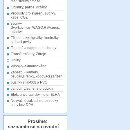
mat,.šrouby,hmožd
Objímky, patice, držáky
Produkty pro sváření, svorky,
kabel CGZ
svorky-
Svorkovnice-,WAGO,RSA,prop,
můstky
T6 jednotky,signálky.-kontrolky
spínací prvky
Tepelné a nadproud.ochrany
Transformátory, Zdroje
Uhlíky
Výbojky-aktualisováno
Zabezp. - kamery,
bzučák,sirenky, kódovací.zařízení
bužírky silik-068 a PVC
vánoční zlevněné produkty
Elektrohydraulický motor ELHA
Nevyužité základní prostředky
ceny bez DPH
Prosíme:
seznamte se na úvodní