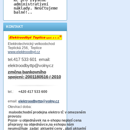
administrativní
náklady. Neúčtujeme
balné!..
KONTAKT
Elektrotechnický velkoobchod
Teplická 256, Teplice
www.elektroodbyt.cz
tel.417 533 601 email:
elektroodbyttp@volnycz
změna bankovního
spojení: 2001180516 / 2010
tel.:
+420 417 533 600
email:
elektroodbyttp@volny.cz
Otevírací doba:
maloobchodní prodejna elektro tč v omezeném
provozu
Pozor-
u objednávek na e-shopu neplatí cena
přepravy na objednávce
,na eshopu nám
neumožňuje zadat aktuelní ceny , platí aktuelní