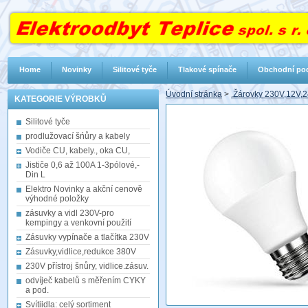
Home
Novinky
Silitové tyče
Tlakové spínače
Obchodní po
Úvodní stránka
>
.Žárovky 230V,12V,2
KATEGORIE VÝROBKŮ
Silitové tyče
prodlužovací šńůry a kabely
Vodiče CU, kabely., oka CU,
Jističe 0,6 až 100A 1-3pólové,-
Din L
Elektro Novinky a akční cenově
výhodné položky
zásuvky a vidl 230V-pro
kempingy a venkovní použití
Zásuvky vypínače a tlačítka 230V
Zásuvky,vidlice,redukce 380V
230V přístroj šnůry, vidlice.zásuv.
odvíječ kabelů s měřením CYKY
a pod.
Svítiidla: celý sortiment