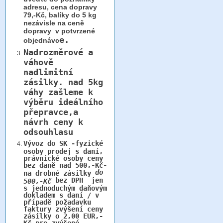
adresu, cena dopravy
79,-Kč, balíky do 5 kg
nezávisle na ceně
dopravy v potvrzené
e.
objednávc
Nadrozměrové a
váhově
nadlimitní
zásilky.
nad 5kg
váhy
zašleme k
výběru ideálního
přepravce,a
návrh ceny k
odsouhlasu
Vývoz do SK -fyzické
osoby prodej s daní,
právnické osoby ceny
bez daně nad 500,-Kč-
do
na drobné zásilky
bez DPH jen
500,-Kč
s jednoduchým daňovým
dokladem s daní / v
případě požadavku
faktury zvýšení ceny
zásilky o 2,00 EUR,-
Kč pro zvýšené