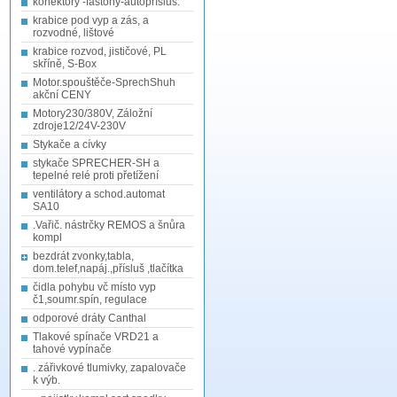
konektory -fastony-autopřísluš.
krabice pod vyp a zás, a
rozvodné, lištové
krabice rozvod, jističové, PL
skříně, S-Box
Motor.spouštěče-SprechShuh
akční CENY
Motory230/380V, Záložní
zdroje12/24V-230V
Stykače a cívky
stykače SPRECHER-SH a
tepelné relé proti přetížení
ventilátory a schod.automat
SA10
.Vařič. nástrčky REMOS a šnůra
kompl
bezdrát zvonky,tabla,
dom.telef,napáj.,přísluš ,tlačítka
čidla pohybu vč místo vyp
č1,soumr.spín, regulace
odporové dráty Canthal
Tlakové spínače VRD21 a
tahové vypínače
. zářivkové tlumivky, zapalovače
k výb.