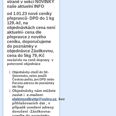
straně v sekcí NOVINKY
naše aktuelní INFO
od 1.01.23
nové ceníky
přepravců- DPD do 1 kg
129,-kč, na
objednávkách cena není
aktuelní- cena dle
přepravce z nového
ceníku, doporučujeme
do poznámky v
objednávce Zásilkovnu,
cena do 5kg 79,-Kč
nezávisle na ceně dopravy v
potvrzené objednáce
Objednávky-zboží do SK-
Slovensko, nelze použít
Českou poštu, jen DPD nebo
Pacetu-adresu do poznámky
/do 5kg/
Objednávky
nám můžete
zaslat i e-mailem:
elektroodbyttp@volny.cz
, bez
přihlašovacích dat ,
v
případě uvedení adresy
doručení -Zásilkovna-
uveďte do poznámky