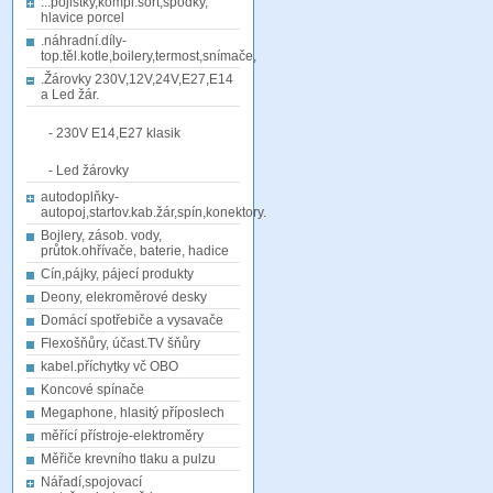
...pojistky,kompl.sort,spodky,
hlavice porcel
.náhradní.díly-
top.těl.kotle,boilery,termost,snímače,
.Žárovky 230V,12V,24V,E27,E14
a Led žár.
- 230V E14,E27 klasik
- Led žárovky
autodoplňky-
autopoj,startov.kab.žár,spín,konektory.
Bojlery, zásob. vody,
průtok.ohřívače, baterie, hadice
Cín,pájky, pájecí produkty
Deony, elekroměrové desky
Domácí spotřebiče a vysavače
Flexošňůry, účast.TV šňůry
kabel.příchytky vč OBO
Koncové spínače
Megaphone, hlasitý příposlech
měřící přístroje-elektroměry
Měřiče krevního tlaku a pulzu
Nářadí,spojovací