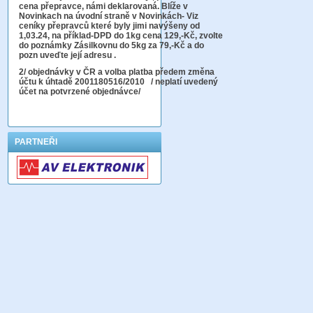
cena přepravce, námi deklarovaná. Blíže v
Novinkach na úvodní straně v Novinkách- Viz
ceníky přepravců které byly jimi navýšeny od
1,03.24, na příklad-DPD do 1kg cena 129,-Kč,
zvolte
do poznámky Zásilkovnu do 5kg
za 79,-Kč a do
pozn uveďte její adresu .
2
/ objednávky v ČR a volba platba předem změna
účtu k úhtadě 2001180516/2010
/ neplatí uvedený
účet na potvrzené objednávce/
PARTNEŘI