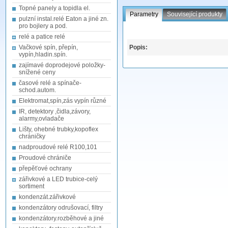
Topné panely a topidla el.
Parametry
Související produkty
pulzní instal.relé Eaton a jiné zn.
pro bojlery a pod.
relé a patice relé
Vačkové spín, přepín,
Popis:
vypín,hladin.spín.
zajímavé doprodejové položky-
snížené ceny
časové relé a spínače-
schod.autom.
Elektromat,spín,zás vypín různé
IR, detektory ,čidla,závory,
alarmy,ovladače
Lišty, ohebné trubky,kopoflex
chráničky
nadproudové relé R100,101
Proudové chrániče
přepěťové ochrany
zářivkové a LED trubice-celý
sortiment
kondenzát.zářivkové
kondenzátory odrušovací, filtry
kondenzátory.rozběhové a jiné