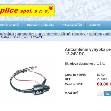
lakové spínače
Obchodní podmínky
Reklamační řád
Kontakt
ní stránka
>
autodoplňky-autopoj,startov.kab.žár,spín,konektory.
>
Autokabely, aut
 NAPÁJENÍ PŘEDZESILOVAČŮ…
Autoanténní výhybka pr
12-24V DC
Skladová dostupnost:
1-3 ks
Cena bez DPH:
57,02
DPH:
21,00%
69,00 
Cena s DPH:
Množství: