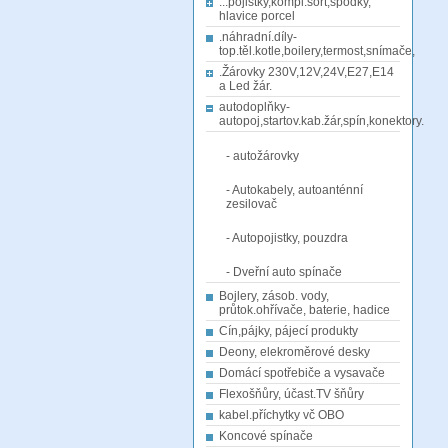
...pojistky,kompl.sort,spodky,
hlavice porcel
.náhradní.díly-
top.těl.kotle,boilery,termost,snímače,
.Žárovky 230V,12V,24V,E27,E14
a Led žár.
autodoplňky-
autopoj,startov.kab.žár,spín,konektory.
- autožárovky
- Autokabely, autoanténní
zesilovač
- Autopojistky, pouzdra
- Dveřní auto spínače
Bojlery, zásob. vody,
průtok.ohřívače, baterie, hadice
Cín,pájky, pájecí produkty
Deony, elekroměrové desky
Domácí spotřebiče a vysavače
Flexošňůry, účast.TV šňůry
kabel.příchytky vč OBO
Koncové spínače