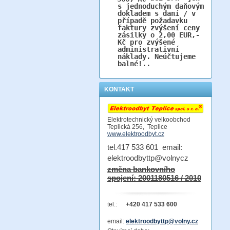
s jednoduchým daňovým
dokladem s daní / v
případě požadavku
faktury zvýšení ceny
zásilky o 2,00 EUR,-
Kč pro zvýšené
administrativní
náklady. Neúčtujeme
balné!..
KONTAKT
Elektrotechnický velkoobchod
Teplická 256, Teplice
www.elektroodbyt.cz
tel.417 533 601 email:
elektroodbyttp@volnycz
změna bankovního
spojení: 2001180516 / 2010
tel.:
+420 417 533 600
email:
elektroodbyttp@volny.cz