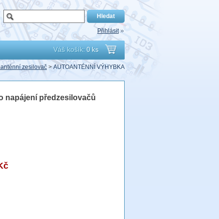
Přihlásit
Váš košík:
0 ks
Přejít
oanténní zesilovač
>
AUTOANTÉNNÍ VÝHYBKA
do
o napájení předzesilovačů
košíku
Kč