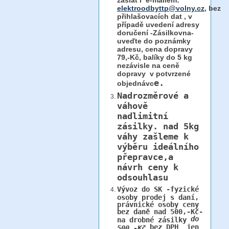
zaslat i e-mailem:
elektroodbyttp@volny.cz
, bez
přihlašovacích dat ,
v
případě uvedení adresy
doručení -Zásilkovna-
uveďte do poznámky
adresu, cena dopravy
79,-Kč, balíky do 5 kg
nezávisle na ceně
dopravy v potvrzené
e.
objednávc
Nadrozměrové a
váhově
nadlimitní
zásilky.
nad 5kg
váhy
zašleme k
výběru ideálního
přepravce,a
návrh ceny k
odsouhlasu
Vývoz do SK -fyzické
osoby prodej s daní,
právnické osoby ceny
bez daně nad 500,-Kč-
do
na drobné zásilky
bez DPH jen
500,-Kč