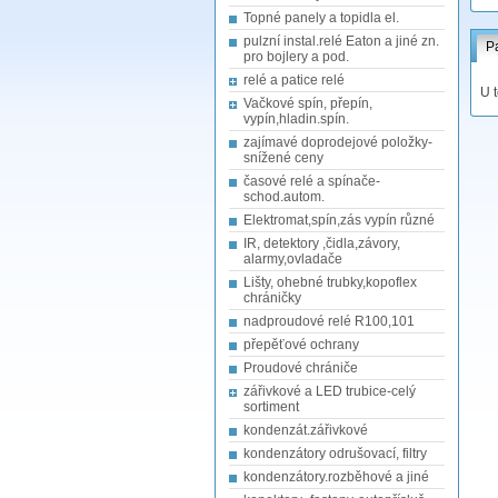
Topné panely a topidla el.
pulzní instal.relé Eaton a jiné zn.
P
pro bojlery a pod.
relé a patice relé
U 
Vačkové spín, přepín,
vypín,hladin.spín.
zajímavé doprodejové položky-
snížené ceny
časové relé a spínače-
schod.autom.
Elektromat,spín,zás vypín různé
IR, detektory ,čidla,závory,
alarmy,ovladače
Lišty, ohebné trubky,kopoflex
chráničky
nadproudové relé R100,101
přepěťové ochrany
Proudové chrániče
zářivkové a LED trubice-celý
sortiment
kondenzát.zářivkové
kondenzátory odrušovací, filtry
kondenzátory.rozběhové a jiné