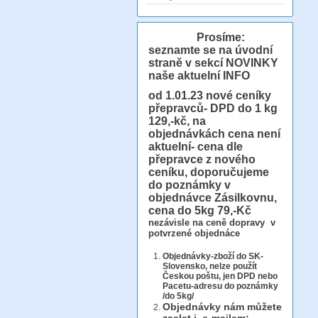
Prosíme:
seznamte se na úvodní
straně v sekcí NOVINKY
naše aktuelní INFO
od 1.01.23
nové ceníky
přepravců- DPD do 1 kg
129,-kč, na
objednávkách cena není
aktuelní- cena dle
přepravce z nového
ceníku, doporučujeme
do poznámky v
objednávce Zásilkovnu,
cena do 5kg 79,-Kč
nezávisle na ceně dopravy v
potvrzené objednáce
Objednávky-zboží do SK-
Slovensko, nelze použít
Českou poštu, jen DPD nebo
Pacetu-adresu do poznámky
/do 5kg/
Objednávky
nám můžete