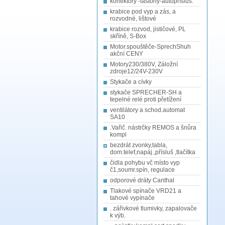
konektory -fastony-autopřísluš.
krabice pod vyp a zás, a
rozvodné, lištové
krabice rozvod, jističové, PL
skříně, S-Box
Motor.spouštěče-SprechShuh
akční CENY
Motory230/380V, Záložní
zdroje12/24V-230V
Stykače a cívky
stykače SPRECHER-SH a
tepelné relé proti přetížení
ventilátory a schod.automat
SA10
.Vařič. nástrčky REMOS a šnůra
kompl
bezdrát zvonky,tabla,
dom.telef,napáj.,přísluš ,tlačítka
čidla pohybu vč místo vyp
č1,soumr.spín, regulace
odporové dráty Canthal
Tlakové spínače VRD21 a
tahové vypínače
. zářivkové tlumivky, zapalovače
k výb.