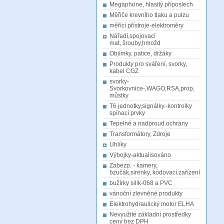
Megaphone, hlasitý příposlech
Měřiče krevního tlaku a pulzu
měřící přístroje-elektroměry
Nářadí,spojovací
mat,.šrouby,hmožd
Objímky, patice, držáky
Produkty pro sváření, svorky,
kabel CGZ
svorky-
Svorkovnice-,WAGO,RSA,prop,
můstky
T6 jednotky,signálky.-kontrolky
spínací prvky
Tepelné a nadproud.ochrany
Transformátory, Zdroje
Uhlíky
Výbojky-aktualisováno
Zabezp. - kamery,
bzučák,sirenky, kódovací.zařízení
bužírky silik-068 a PVC
vánoční zlevněné produkty
Elektrohydraulický motor ELHA
Nevyužité základní prostředky
ceny bez DPH