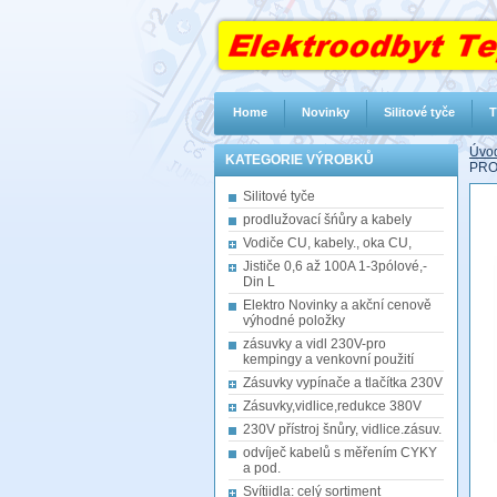
Home
Novinky
Silitové tyče
T
Úvod
KATEGORIE VÝROBKŮ
PRO
Silitové tyče
prodlužovací šńůry a kabely
Vodiče CU, kabely., oka CU,
Jističe 0,6 až 100A 1-3pólové,-
Din L
Elektro Novinky a akční cenově
výhodné položky
zásuvky a vidl 230V-pro
kempingy a venkovní použití
Zásuvky vypínače a tlačítka 230V
Zásuvky,vidlice,redukce 380V
230V přístroj šnůry, vidlice.zásuv.
odvíječ kabelů s měřením CYKY
a pod.
Svítiidla: celý sortiment