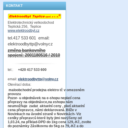
KONTAKT
Elektrotechnický velkoobchod
Teplická 256, Teplice
www.elektroodbyt.cz
tel.417 533 601 email:
elektroodbyttp@volnycz
změna bankovního
spojení: 2001180516 / 2010
tel.:
+420 417 533 600
email:
elektroodbyttp@volny.cz
Otevírací doba:
maloobchodní prodejna elektro tč v omezeném
provozu
Pozor-
u objednávek na e-shopu neplatí cena
přepravy na objednávce
,na eshopu nám
neumožňuje zadat aktuelní ceny , platí aktuelní
cena přepravce, námi deklarovaná. Blíže v
Novinkach na úvodní straně v Novinkách- Viz
ceníky přepravců které byly jimi navýšeny od
1,03.24, na příklad-DPD do 1kg cena 129,-Kč,
zvolte
do poznámky Zásilkovnu do 5kg
za 79,-Kč a do