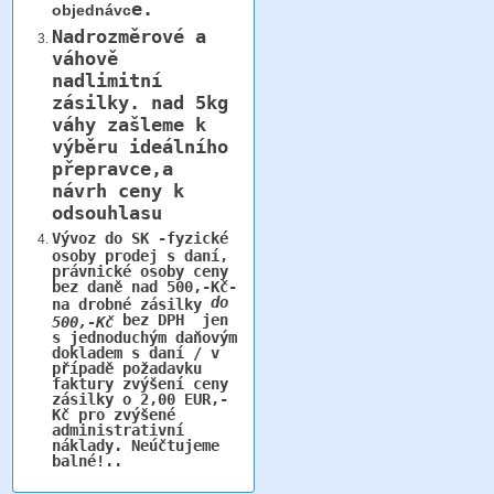
e.
objednávc
Nadrozměrové a
váhově
nadlimitní
zásilky.
nad 5kg
váhy
zašleme k
výběru ideálního
přepravce,a
návrh ceny k
odsouhlasu
Vývoz do SK -fyzické
osoby prodej s daní,
právnické osoby ceny
bez daně nad 500,-Kč-
do
na drobné zásilky
bez DPH jen
500,-Kč
s jednoduchým daňovým
dokladem s daní / v
případě požadavku
faktury zvýšení ceny
zásilky o 2,00 EUR,-
Kč pro zvýšené
administrativní
náklady. Neúčtujeme
balné!..