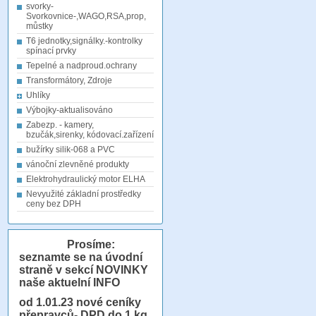
svorky-
Svorkovnice-,WAGO,RSA,prop,
můstky
T6 jednotky,signálky.-kontrolky
spínací prvky
Tepelné a nadproud.ochrany
Transformátory, Zdroje
Uhlíky
Výbojky-aktualisováno
Zabezp. - kamery,
bzučák,sirenky, kódovací.zařízení
bužírky silik-068 a PVC
vánoční zlevněné produkty
Elektrohydraulický motor ELHA
Nevyužité základní prostředky
ceny bez DPH
Prosíme:
seznamte se na úvodní
straně v sekcí NOVINKY
naše aktuelní INFO
od 1.01.23
nové ceníky
přepravců- DPD do 1 kg