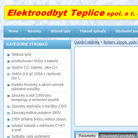
Home
Novinky
Silitové tyče
Tlakové spínače
Obchodní po
Úvodní stránka
>
Bojlery, zásob. vody,
KATEGORIE VÝROBKŮ
Silitové tyče
prodlužovací šńůry a kabely
Vodiče CU, kabely., oka CU,
Jističe 0,6 až 100A 1-3pólové,-
Din L
Elektro Novinky a akční cenově
výhodné položky
zásuvky a vidl 230V-pro
kempingy a venkovní použití
Zásuvky vypínače a tlačítka 230V
Zásuvky,vidlice,redukce 380V
230V přístroj šnůry, vidlice.zásuv.
odvíječ kabelů s měřením CYKY
a pod.
Parametry
Související produkty
Svítiidla: celý sortiment