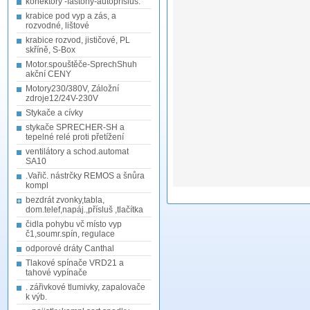
konektory -fastony-autopřísluš.
krabice pod vyp a zás, a
rozvodné, lištové
krabice rozvod, jističové, PL
skříně, S-Box
Motor.spouštěče-SprechShuh
akční CENY
Motory230/380V, Záložní
zdroje12/24V-230V
Stykače a cívky
stykače SPRECHER-SH a
tepelné relé proti přetížení
ventilátory a schod.automat
SA10
.Vařič. nástrčky REMOS a šnůra
kompl
bezdrát zvonky,tabla,
dom.telef,napáj.,přísluš ,tlačítka
čidla pohybu vč místo vyp
č1,soumr.spín, regulace
odporové dráty Canthal
Tlakové spínače VRD21 a
tahové vypínače
. zářivkové tlumivky, zapalovače
k výb.