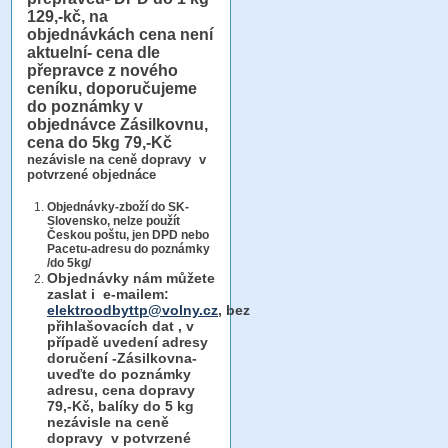
129,-kč, na
objednávkách cena není
aktuelní- cena dle
přepravce z nového
ceníku, doporučujeme
do poznámky v
objednávce Zásilkovnu,
cena do 5kg 79,-Kč
nezávisle na ceně dopravy v
potvrzené objednáce
Objednávky-zboží do SK-
Slovensko, nelze použít
Českou poštu, jen DPD nebo
Pacetu-adresu do poznámky
/do 5kg/
Objednávky
nám můžete
zaslat i e-mailem:
elektroodbyttp@volny.cz
, bez
přihlašovacích dat ,
v
případě uvedení adresy
doručení -Zásilkovna-
uveďte do poznámky
adresu, cena dopravy
79,-Kč, balíky do 5 kg
nezávisle na ceně
dopravy v potvrzené