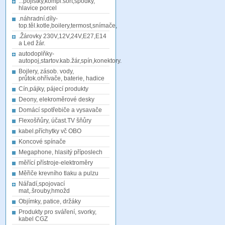
...pojistky,kompl.sort,spodky,
hlavice porcel
.náhradní.díly-
top.těl.kotle,boilery,termost,snímače,
.Žárovky 230V,12V,24V,E27,E14
a Led žár.
autodoplňky-
autopoj,startov.kab.žár,spín,konektory.
Bojlery, zásob. vody,
průtok.ohřívače, baterie, hadice
Cín,pájky, pájecí produkty
Deony, elekroměrové desky
Domácí spotřebiče a vysavače
Flexošňůry, účast.TV šňůry
kabel.příchytky vč OBO
Koncové spínače
Megaphone, hlasitý příposlech
měřící přístroje-elektroměry
Měřiče krevního tlaku a pulzu
Nářadí,spojovací
mat,.šrouby,hmožd
Objímky, patice, držáky
Produkty pro sváření, svorky,
kabel CGZ