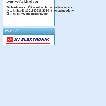
pozn uveďte její adresu .
2
/ objednávky v ČR a volba platba předem změna
účtu k úhtadě 2001180516/2010
/ neplatí uvedený
účet na potvrzené objednávce/
PARTNEŘI