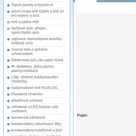
Topné panely a topidla el.
pulzní instal.relé Eaton a jiné zn.
pro bojlery a pod.
relé a patice relé
Vačkové spín, přepín,
vypín,hladin.spín.
zajímavé doprodejové položky-
snížené ceny
časové relé a spínače-
schod.autom.
Elektromat,spín,zás vypín různé
IR, detektory ,čidla,závory,
alarmy,ovladače
Lišty, ohebné trubky,kopoflex
chráničky
nadproudové relé R100,101
Proudové chrániče
přepěťové ochrany
zářivkové a LED trubice-celý
sortiment
Popis:
kondenzát.zářivkové
kondenzátory odrušovací, filtry
kondenzátory.rozběhové a jiné