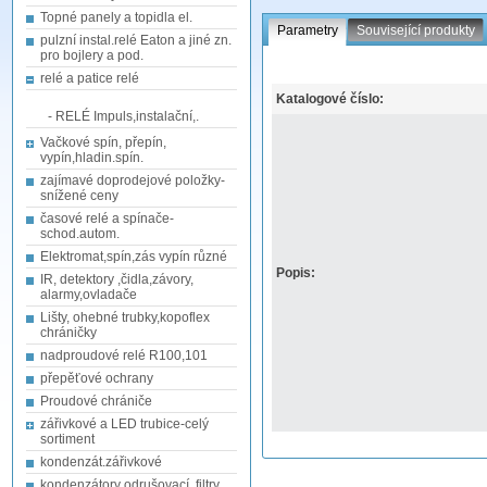
Topné panely a topidla el.
Parametry
Související produkty
pulzní instal.relé Eaton a jiné zn.
pro bojlery a pod.
relé a patice relé
Katalogové číslo:
- RELÉ Impuls,instalační,.
Vačkové spín, přepín,
vypín,hladin.spín.
zajímavé doprodejové položky-
snížené ceny
časové relé a spínače-
schod.autom.
Elektromat,spín,zás vypín různé
Popis:
IR, detektory ,čidla,závory,
alarmy,ovladače
Lišty, ohebné trubky,kopoflex
chráničky
nadproudové relé R100,101
přepěťové ochrany
Proudové chrániče
zářivkové a LED trubice-celý
sortiment
kondenzát.zářivkové
kondenzátory odrušovací, filtry