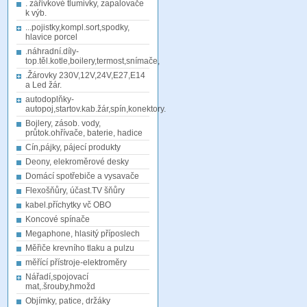
. zářivkové tlumivky, zapalovače
k výb.
...pojistky,kompl.sort,spodky,
hlavice porcel
.náhradní.díly-
top.těl.kotle,boilery,termost,snímače,
.Žárovky 230V,12V,24V,E27,E14
a Led žár.
autodoplňky-
autopoj,startov.kab.žár,spín,konektory.
Bojlery, zásob. vody,
průtok.ohřívače, baterie, hadice
Cín,pájky, pájecí produkty
Deony, elekroměrové desky
Domácí spotřebiče a vysavače
Flexošňůry, účast.TV šňůry
kabel.příchytky vč OBO
Koncové spínače
Megaphone, hlasitý příposlech
Měřiče krevního tlaku a pulzu
měřící přístroje-elektroměry
Nářadí,spojovací
mat,.šrouby,hmožd
Objímky, patice, držáky