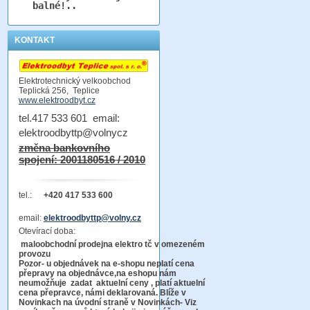
balné!..
KONTAKT
Elektrotechnický velkoobchod
Teplická 256, Teplice
www.elektroodbyt.cz
tel.417 533 601 email:
elektroodbyttp@volnycz
změna bankovního
spojení: 2001180516 / 2010
tel.:
+420 417 533 600
email:
elektroodbyttp@volny.cz
Otevírací doba:
maloobchodní prodejna elektro tč v omezeném
provozu
Pozor-
u objednávek na e-shopu neplatí cena
přepravy na objednávce
,na eshopu nám
neumožňuje zadat aktuelní ceny , platí aktuelní
cena přepravce, námi deklarovaná. Blíže v
Novinkach na úvodní straně v Novinkách- Viz