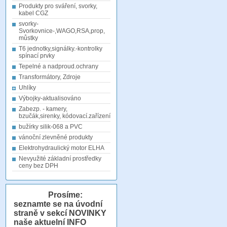
Produkty pro sváření, svorky,
kabel CGZ
svorky-
Svorkovnice-,WAGO,RSA,prop,
můstky
T6 jednotky,signálky.-kontrolky
spínací prvky
Tepelné a nadproud.ochrany
Transformátory, Zdroje
Uhlíky
Výbojky-aktualisováno
Zabezp. - kamery,
bzučák,sirenky, kódovací.zařízení
bužírky silik-068 a PVC
vánoční zlevněné produkty
Elektrohydraulický motor ELHA
Nevyužité základní prostředky
ceny bez DPH
Prosíme:
seznamte se na úvodní
straně v sekcí NOVINKY
naše aktuelní INFO