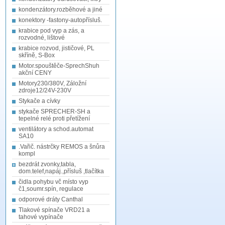
kondenzátory.rozběhové a jiné
konektory -fastony-autopřísluš.
krabice pod vyp a zás, a
rozvodné, lištové
krabice rozvod, jističové, PL
skříně, S-Box
Motor.spouštěče-SprechShuh
akční CENY
Motory230/380V, Záložní
zdroje12/24V-230V
Stykače a cívky
stykače SPRECHER-SH a
tepelné relé proti přetížení
ventilátory a schod.automat
SA10
.Vařič. nástrčky REMOS a šnůra
kompl
bezdrát zvonky,tabla,
dom.telef,napáj.,přísluš ,tlačítka
čidla pohybu vč místo vyp
č1,soumr.spín, regulace
odporové dráty Canthal
Tlakové spínače VRD21 a
tahové vypínače