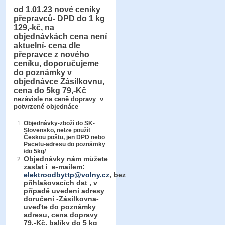
od 1.01.23
nové ceníky
přepravců- DPD do 1 kg
129,-kč, na
objednávkách cena není
aktuelní- cena dle
přepravce z nového
ceníku, doporučujeme
do poznámky v
objednávce Zásilkovnu,
cena do 5kg 79,-Kč
nezávisle na ceně dopravy v
potvrzené objednáce
Objednávky-zboží do SK-
Slovensko, nelze použít
Českou poštu, jen DPD nebo
Pacetu-adresu do poznámky
/do 5kg/
Objednávky
nám můžete
zaslat i e-mailem:
elektroodbyttp@volny.cz
, bez
přihlašovacích dat ,
v
případě uvedení adresy
doručení -Zásilkovna-
uveďte do poznámky
adresu, cena dopravy
79,-Kč, balíky do 5 kg