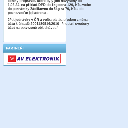
ceníky přepravců které byly jimi navýšeny od
1,03.24, na příklad-DPD do 1kg cena 129,-Kč,
zvolte
do poznámky Zásilkovnu do 5kg
za 79,-Kč a do
pozn uveďte její adresu .
2
/ objednávky v ČR a volba platba předem změna
účtu k úhtadě 2001180516/2010
/ neplatí uvedený
účet na potvrzené objednávce/
PARTNEŘI