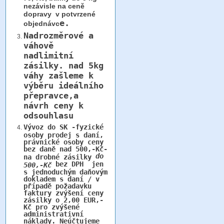
nezávisle na ceně
dopravy v potvrzené
e.
objednávc
Nadrozměrové a
váhově
nadlimitní
zásilky.
nad 5kg
váhy
zašleme k
výběru ideálního
přepravce,a
návrh ceny k
odsouhlasu
Vývoz do SK -fyzické
osoby prodej s daní,
právnické osoby ceny
bez daně nad 500,-Kč-
do
na drobné zásilky
bez DPH jen
500,-Kč
s jednoduchým daňovým
dokladem s daní / v
případě požadavku
faktury zvýšení ceny
zásilky o 2,00 EUR,-
Kč pro zvýšené
administrativní
náklady. Neúčtujeme