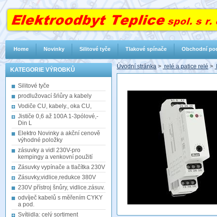
Home
Novinky
Silitové tyče
Tlakové spínače
Obchodní po
Úvodní stránka
>
relé a patice relé
>
KATEGORIE VÝROBKŮ
Silitové tyče
prodlužovací šńůry a kabely
Vodiče CU, kabely., oka CU,
Jističe 0,6 až 100A 1-3pólové,-
Din L
Elektro Novinky a akční cenově
výhodné položky
zásuvky a vidl 230V-pro
kempingy a venkovní použití
Zásuvky vypínače a tlačítka 230V
Zásuvky,vidlice,redukce 380V
230V přístroj šnůry, vidlice.zásuv.
odvíječ kabelů s měřením CYKY
a pod.
Svítiidla: celý sortiment