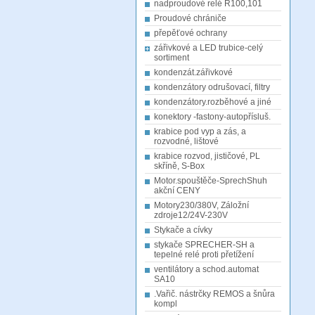
nadproudové relé R100,101
Proudové chrániče
přepěťové ochrany
zářivkové a LED trubice-celý
sortiment
kondenzát.zářivkové
kondenzátory odrušovací, filtry
kondenzátory.rozběhové a jiné
konektory -fastony-autopřísluš.
krabice pod vyp a zás, a
rozvodné, lištové
krabice rozvod, jističové, PL
skříně, S-Box
Motor.spouštěče-SprechShuh
akční CENY
Motory230/380V, Záložní
zdroje12/24V-230V
Stykače a cívky
stykače SPRECHER-SH a
tepelné relé proti přetížení
ventilátory a schod.automat
SA10
.Vařič. nástrčky REMOS a šnůra
kompl