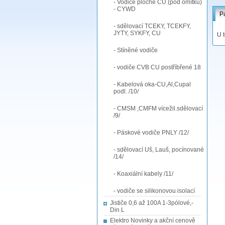
- Vodiče ploché CU (pod omítku)
- CYWD
P
- sdělovací TCEKY, TCEKFY,
JYTY, SYKFY, CU
U 
- Stíněné vodiče
- vodiče CVB CU postříbřené 18
- Kabelová oka-CU,Al,Cupal
podl. /10/
- CMSM ,CMFM vícežil.sdělovací
/9/
- Páskové vodiče PNLY /12/
- sdělovací Uš, Lauš, pocínované
/14/
- Koaxiální kabely /11/
- vodiče se silikonovou isolací
Jističe 0,6 až 100A 1-3pólové,-
Din L
Elektro Novinky a akční cenově