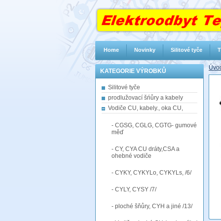
Home
Novinky
Silitové tyče
T
Úvod
KATEGORIE VÝROBKŮ
Silitové tyče
prodlužovací šńůry a kabely
Vodiče CU, kabely., oka CU,
- CGSG, CGLG, CGTG- gumové
měď
- CY, CYA CU dráty,CSA a
ohebné vodiče
- CYKY, CYKYLo, CYKYLs, /6/
- CYLY, CYSY /7/
- ploché šňůry, CYH a jiné /13/