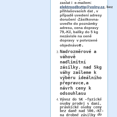
zaslat i e-mailem:
elektroodbyttp@volny.cz
, bez
přihlašovacích dat ,
v
případě uvedení adresy
doručení -Zásilkovna-
uveďte do poznámky
adresu, cena dopravy
79,-Kč, balíky do 5 kg
nezávisle na ceně
dopravy v potvrzené
e.
objednávc
Nadrozměrové a
váhově
nadlimitní
zásilky.
nad 5kg
váhy
zašleme k
výběru ideálního
přepravce,a
návrh ceny k
odsouhlasu
Vývoz do SK -fyzické
osoby prodej s daní,
právnické osoby ceny
bez daně nad 500,-Kč-
do
na drobné zásilky