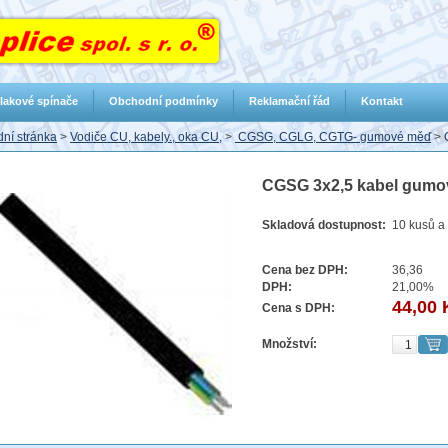
lakové spínače
Obchodní podmínky
Reklamační řád
Kontakt
ní stránka
>
Vodiče CU, kabely., oka CU,
>
CGSG, CGLG, CGTG- gumové měď
>
CGSG 3x2,5 kabel gumo
Skladová dostupnost:
10 kusů a 
Cena bez DPH:
36,36
DPH:
21,00%
44,00 
Cena s DPH:
Množství: