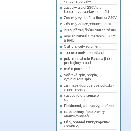
výhodné položky
zásuvky a vidl 230V-pro
kempingy a venkovní použití
Zásuvky vypínače a tlačítka 230V
Zásuvky,vidlice,redukce 380V
230V přístroj šnůry, vidlice.zásuv.
odvíječ kabelů s měřením CYKY
a pod.
Svítiidla: celý sortiment
Topné panely a topidla el.
pulzní instal.relé Eaton a jiné zn.
pro bojlery a pod.
relé a patice relé
Vačkové spín, přepín,
vypín,hladin.spín.
zajímavé doprodejové položky-
snížené ceny
časové relé a spínače-
schod.autom.
Elektromat,spín,zás vypín různé
IR, detektory ,čidla,závory,
alarmy,ovladače
Lišty, ohebné trubky,kopoflex
chráničky