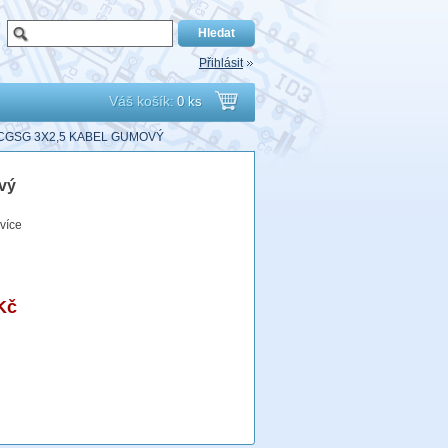
Přihlásit
Váš košík:
0 ks
Přejít
CGSG 3X2,5 KABEL GUMOVÝ
do
vý
košíku
více
Kč