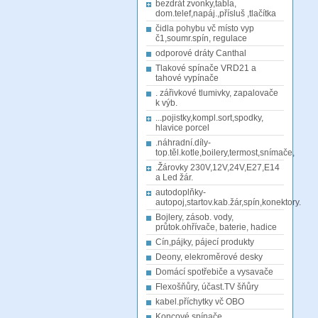
bezdrát zvonky,tabla,
dom.telef,napáj.,přísluš ,tlačítka
čidla pohybu vč místo vyp
č1,soumr.spín, regulace
odporové dráty Canthal
Tlakové spínače VRD21 a
tahové vypínače
. zářivkové tlumivky, zapalovače
k výb.
...pojistky,kompl.sort,spodky,
hlavice porcel
.náhradní.díly-
top.těl.kotle,boilery,termost,snímače,
.Žárovky 230V,12V,24V,E27,E14
a Led žár.
autodoplňky-
autopoj,startov.kab.žár,spín,konektory.
Bojlery, zásob. vody,
průtok.ohřívače, baterie, hadice
Cín,pájky, pájecí produkty
Deony, elekroměrové desky
Domácí spotřebiče a vysavače
Flexošňůry, účast.TV šňůry
kabel.příchytky vč OBO
Koncové spínače