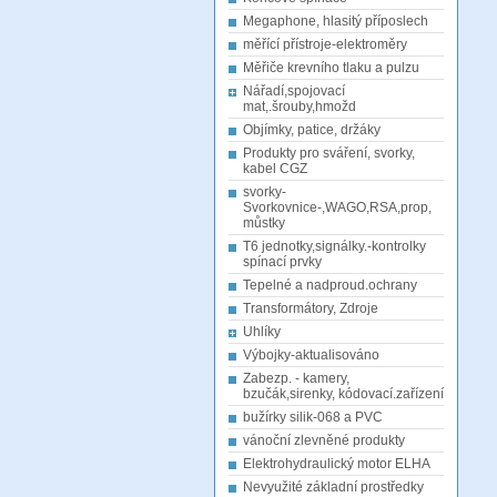
Megaphone, hlasitý příposlech
měřící přístroje-elektroměry
Měřiče krevního tlaku a pulzu
Nářadí,spojovací
mat,.šrouby,hmožd
Objímky, patice, držáky
Produkty pro sváření, svorky,
kabel CGZ
svorky-
Svorkovnice-,WAGO,RSA,prop,
můstky
T6 jednotky,signálky.-kontrolky
spínací prvky
Tepelné a nadproud.ochrany
Transformátory, Zdroje
Uhlíky
Výbojky-aktualisováno
Zabezp. - kamery,
bzučák,sirenky, kódovací.zařízení
bužírky silik-068 a PVC
vánoční zlevněné produkty
Elektrohydraulický motor ELHA
Nevyužité základní prostředky