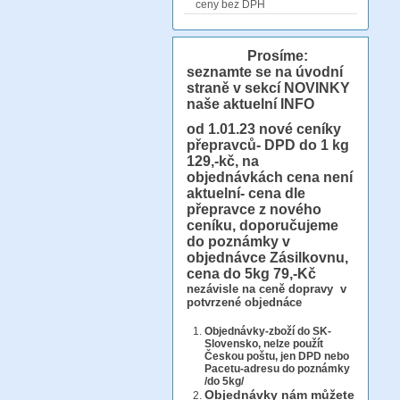
ceny bez DPH
Prosíme:
seznamte se na úvodní
straně v sekcí NOVINKY
naše aktuelní INFO
od 1.01.23
nové ceníky
přepravců- DPD do 1 kg
129,-kč, na
objednávkách cena není
aktuelní- cena dle
přepravce z nového
ceníku, doporučujeme
do poznámky v
objednávce Zásilkovnu,
cena do 5kg 79,-Kč
nezávisle na ceně dopravy v
potvrzené objednáce
Objednávky-zboží do SK-
Slovensko, nelze použít
Českou poštu, jen DPD nebo
Pacetu-adresu do poznámky
/do 5kg/
Objednávky
nám můžete