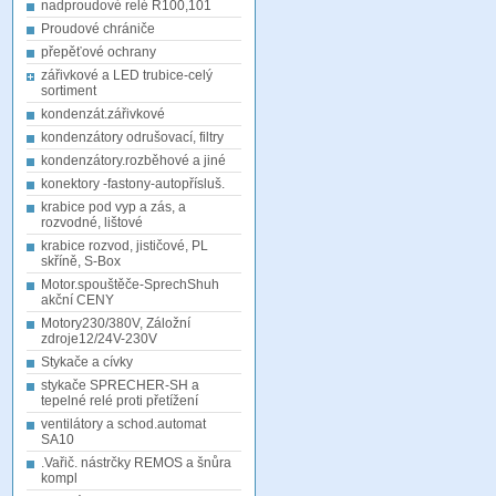
nadproudové relé R100,101
Proudové chrániče
přepěťové ochrany
zářivkové a LED trubice-celý
sortiment
kondenzát.zářivkové
kondenzátory odrušovací, filtry
kondenzátory.rozběhové a jiné
konektory -fastony-autopřísluš.
krabice pod vyp a zás, a
rozvodné, lištové
krabice rozvod, jističové, PL
skříně, S-Box
Motor.spouštěče-SprechShuh
akční CENY
Motory230/380V, Záložní
zdroje12/24V-230V
Stykače a cívky
stykače SPRECHER-SH a
tepelné relé proti přetížení
ventilátory a schod.automat
SA10
.Vařič. nástrčky REMOS a šnůra
kompl