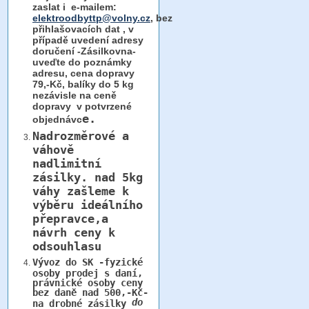
zaslat i e-mailem:
elektroodbyttp@volny.cz
, bez
přihlašovacích dat ,
v
případě uvedení adresy
doručení -Zásilkovna-
uveďte do poznámky
adresu, cena dopravy
79,-Kč, balíky do 5 kg
nezávisle na ceně
dopravy v potvrzené
e.
objednávc
Nadrozměrové a
váhově
nadlimitní
zásilky.
nad 5kg
váhy
zašleme k
výběru ideálního
přepravce,a
návrh ceny k
odsouhlasu
Vývoz do SK -fyzické
osoby prodej s daní,
právnické osoby ceny
bez daně nad 500,-Kč-
do
na drobné zásilky