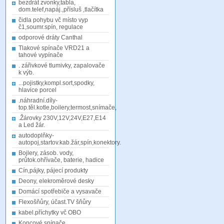
bezdrát zvonky,tabla,
dom.telef,napáj.,přísluš ,tlačítka
čidla pohybu vč místo vyp
č1,soumr.spín, regulace
odporové dráty Canthal
Tlakové spínače VRD21 a
tahové vypínače
. zářivkové tlumivky, zapalovače
k výb.
...pojistky,kompl.sort,spodky,
hlavice porcel
.náhradní.díly-
top.těl.kotle,boilery,termost,snímače,
.Žárovky 230V,12V,24V,E27,E14
a Led žár.
autodoplňky-
autopoj,startov.kab.žár,spín,konektory.
Bojlery, zásob. vody,
průtok.ohřívače, baterie, hadice
Cín,pájky, pájecí produkty
Deony, elekroměrové desky
Domácí spotřebiče a vysavače
Flexošňůry, účast.TV šňůry
kabel.příchytky vč OBO
Koncové spínače