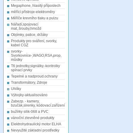
Megaphone, hlasitý příposlech
měřící přístroje-elektroměry
Měřiče krevního tlaku a pulzu
Nářadí,spojovací
mat,.šrouby,hmožd
Objímky, patice, držáky
Produkty pro sváření, svorky,
kabel CGZ
svorky-
Svorkovnice-,WAGO,RSA,prop,
můstky
T6 jednotky,signálky.-kontrolky
spínací prvky
Tepelné a nadproud.ochrany
Transformátory, Zdroje
Uhlíky
Výbojky-aktualisováno
Zabezp. - kamery,
bzučák,sirenky, kódovací.zařízení
bužírky silik-068 a PVC
vánoční zlevněné produkty
Elektrohydraulický motor ELHA
Nevyužité základní prostředky