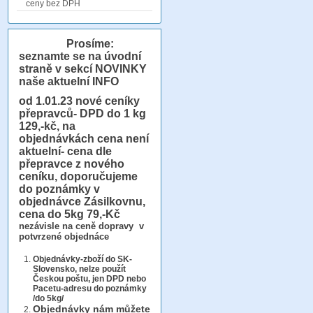
ceny bez DPH
Prosíme:
seznamte se na úvodní
straně v sekcí NOVINKY
naše aktuelní INFO
od 1.01.23
nové ceníky
přepravců- DPD do 1 kg
129,-kč, na
objednávkách cena není
aktuelní- cena dle
přepravce z nového
ceníku, doporučujeme
do poznámky v
objednávce Zásilkovnu,
cena do 5kg 79,-Kč
nezávisle na ceně dopravy v
potvrzené objednáce
Objednávky-zboží do SK-
Slovensko, nelze použít
Českou poštu, jen DPD nebo
Pacetu-adresu do poznámky
/do 5kg/
Objednávky
nám můžete