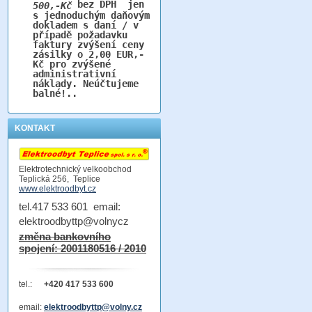
bez DPH jen
500,-Kč
s jednoduchým daňovým
dokladem s daní / v
případě požadavku
faktury zvýšení ceny
zásilky o 2,00 EUR,-
Kč pro zvýšené
administrativní
náklady. Neúčtujeme
balné!..
KONTAKT
Elektrotechnický velkoobchod
Teplická 256, Teplice
www.elektroodbyt.cz
tel.417 533 601 email:
elektroodbyttp@volnycz
změna bankovního
spojení: 2001180516 / 2010
tel.:
+420 417 533 600
email:
elektroodbyttp@volny.cz