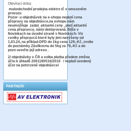
Otevírací doba:
maloobchodní prodejna elektro tč v omezeném
provozu
Pozor-
u objednávek na e-shopu neplatí cena
přepravy na objednávce
,na eshopu nám
neumožňuje zadat aktuelní ceny , platí aktuelní
cena přepravce, námi deklarovaná. Blíže v
Novinkach na úvodní straně v Novinkách- Viz
ceníky přepravců které byly jimi navýšeny od
1,03.24, na příklad-DPD do 1kg cena 129,-Kč,
zvolte
do poznámky Zásilkovnu do 5kg
za 79,-Kč a do
pozn uveďte její adresu .
2
/ objednávky v ČR a volba platba předem změna
účtu k úhtadě 2001180516/2010
/ neplatí uvedený
účet na potvrzené objednávce/
PARTNEŘI