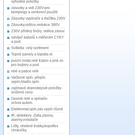
výhodné položky
zásuvky a vidl 230V-pro
kempingy a venkovní použití
Zásuvky vypínače a tlačítka 230V
Zásuvky,vidlice,redukce 380V
230V přístroj šnůry, vidlice.zásuv.
odvíječ kabelů s měřením CYKY
a pod.
Svítiidla: celý sortiment
Topné panely a topidla el.
pulzní instal.relé Eaton a jiné zn.
pro bojlery a pod.
relé a patice relé
Vačkové spín, přepín,
vypín,hladin.spín.
zajímavé doprodejové položky-
snížené ceny
časové relé a spínače-
schod.autom.
Elektromat,spín,zás vypín různé
IR, detektory ,čidla,závory,
alarmy,ovladače
Lišty, ohebné trubky,kopoflex
chráničky