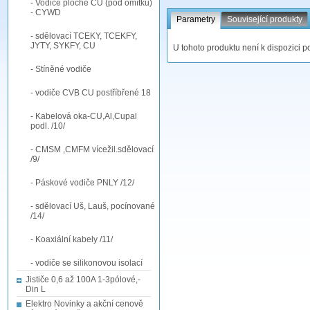
- Vodiče ploché CU (pod omítku)
- CYWD
Parametry
Související produkty
- sdělovací TCEKY, TCEKFY,
JYTY, SYKFY, CU
U tohoto produktu není k dispozici p
- Stíněné vodiče
- vodiče CVB CU postříbřené 18
- Kabelová oka-CU,Al,Cupal
podl. /10/
- CMSM ,CMFM vícežil.sdělovací
/9/
- Páskové vodiče PNLY /12/
- sdělovací Uš, Lauš, pocínované
/14/
- Koaxiální kabely /11/
- vodiče se silikonovou isolací
Jističe 0,6 až 100A 1-3pólové,-
Din L
Elektro Novinky a akční cenově