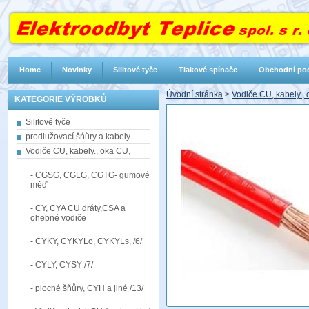
Home
Novinky
Silitové tyče
Tlakové spínače
Obchodní po
Úvodní stránka
>
Vodiče CU, kabely.,
KATEGORIE VÝROBKŮ
Silitové tyče
prodlužovací šńůry a kabely
Vodiče CU, kabely., oka CU,
- CGSG, CGLG, CGTG- gumové
měď
- CY, CYA CU dráty,CSA a
ohebné vodiče
- CYKY, CYKYLo, CYKYLs, /6/
- CYLY, CYSY /7/
- ploché šňůry, CYH a jiné /13/