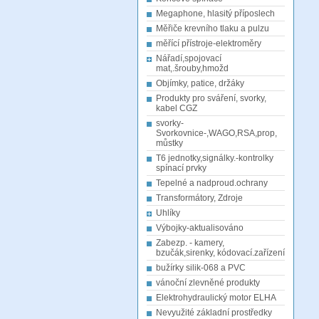
Megaphone, hlasitý příposlech
Měřiče krevního tlaku a pulzu
měřící přístroje-elektroměry
Nářadí,spojovací
mat,.šrouby,hmožd
Objímky, patice, držáky
Produkty pro sváření, svorky,
kabel CGZ
svorky-
Svorkovnice-,WAGO,RSA,prop,
můstky
T6 jednotky,signálky.-kontrolky
spínací prvky
Tepelné a nadproud.ochrany
Transformátory, Zdroje
Uhlíky
Výbojky-aktualisováno
Zabezp. - kamery,
bzučák,sirenky, kódovací.zařízení
bužírky silik-068 a PVC
vánoční zlevněné produkty
Elektrohydraulický motor ELHA
Nevyužité základní prostředky