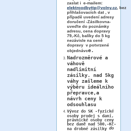
zaslat i e-mailem:
elektroodbyttp@volny.cz
, bez
přihlašovacích dat ,
v
případě uvedení adresy
doručení -Zásilkovna-
uveďte do poznámky
adresu, cena dopravy
79,-Kč, balíky do 5 kg
nezávisle na ceně
dopravy v potvrzené
e.
objednávc
Nadrozměrové a
váhově
nadlimitní
zásilky.
nad 5kg
váhy
zašleme k
výběru ideálního
přepravce,a
návrh ceny k
odsouhlasu
Vývoz do SK -fyzické
osoby prodej s daní,
právnické osoby ceny
bez daně nad 500,-Kč-
do
na drobné zásilky