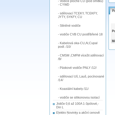
- Vodiče ploché CU (pod omítku)
- CYWD
P
- sdělovací TCEKY, TCEKFY,
JYTY, SYKFY, CU
- Stíněné vodiče
Po
- vodiče CVB CU postříbřené 18
M
- Kabelová oka-CU,Al,Cupal
podl. /10/
- CMSM ,CMFM vícežil.sdělovací
/9/
- Páskové vodiče PNLY /12/
- sdělovací Uš, Lauš, pocínované
/14/
- Koaxiální kabely /11/
- vodiče se silikonovou isolací
Jističe 0,6 až 100A 1-3pólové,-
Din L
Elektro Novinky a akční cenově