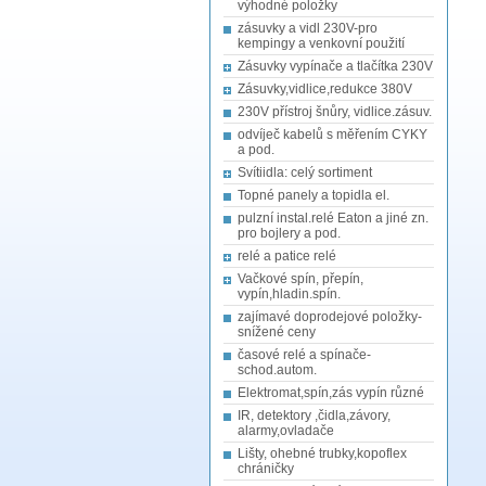
výhodné položky
zásuvky a vidl 230V-pro
kempingy a venkovní použití
Zásuvky vypínače a tlačítka 230V
Zásuvky,vidlice,redukce 380V
230V přístroj šnůry, vidlice.zásuv.
odvíječ kabelů s měřením CYKY
a pod.
Svítiidla: celý sortiment
Topné panely a topidla el.
pulzní instal.relé Eaton a jiné zn.
pro bojlery a pod.
relé a patice relé
Vačkové spín, přepín,
vypín,hladin.spín.
zajímavé doprodejové položky-
snížené ceny
časové relé a spínače-
schod.autom.
Elektromat,spín,zás vypín různé
IR, detektory ,čidla,závory,
alarmy,ovladače
Lišty, ohebné trubky,kopoflex
chráničky