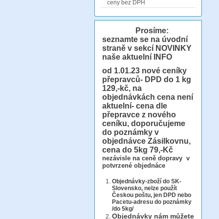
ceny bez DPH
Prosíme:
seznamte se na úvodní
straně v sekcí NOVINKY
naše aktuelní INFO
od 1.01.23
nové ceníky
přepravců- DPD do 1 kg
129,-kč, na
objednávkách cena není
aktuelní- cena dle
přepravce z nového
ceníku, doporučujeme
do poznámky v
objednávce Zásilkovnu,
cena do 5kg 79,-Kč
nezávisle na ceně dopravy v
potvrzené objednáce
Objednávky-zboží do SK-
Slovensko, nelze použít
Českou poštu, jen DPD nebo
Pacetu-adresu do poznámky
/do 5kg/
Objednávky
nám můžete