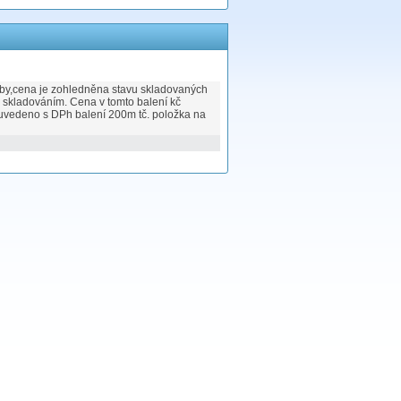
oby,cena je zohledněna stavu skladovaných
y skladováním. Cena v tomto balení kč
 uvedeno s DPh balení 200m tč. položka na