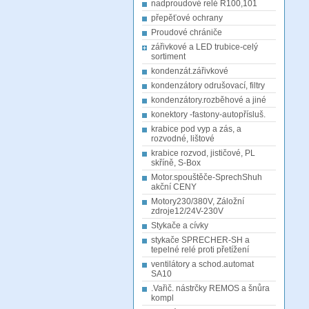
nadproudové relé R100,101
přepěťové ochrany
Proudové chrániče
zářivkové a LED trubice-celý
sortiment
kondenzát.zářivkové
kondenzátory odrušovací, filtry
kondenzátory.rozběhové a jiné
konektory -fastony-autopřísluš.
krabice pod vyp a zás, a
rozvodné, lištové
krabice rozvod, jističové, PL
skříně, S-Box
Motor.spouštěče-SprechShuh
akční CENY
Motory230/380V, Záložní
zdroje12/24V-230V
Stykače a cívky
stykače SPRECHER-SH a
tepelné relé proti přetížení
ventilátory a schod.automat
SA10
.Vařič. nástrčky REMOS a šnůra
kompl