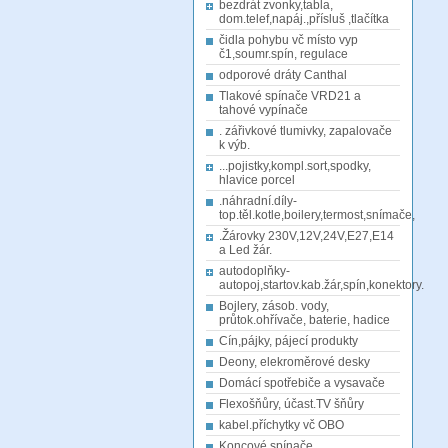
bezdrát zvonky,tabla,
dom.telef,napáj.,přísluš ,tlačítka
čidla pohybu vč místo vyp
č1,soumr.spín, regulace
odporové dráty Canthal
Tlakové spínače VRD21 a
tahové vypínače
. zářivkové tlumivky, zapalovače
k výb.
...pojistky,kompl.sort,spodky,
hlavice porcel
.náhradní.díly-
top.těl.kotle,boilery,termost,snímače,
.Žárovky 230V,12V,24V,E27,E14
a Led žár.
autodoplňky-
autopoj,startov.kab.žár,spín,konektory.
Bojlery, zásob. vody,
průtok.ohřívače, baterie, hadice
Cín,pájky, pájecí produkty
Deony, elekroměrové desky
Domácí spotřebiče a vysavače
Flexošňůry, účast.TV šňůry
kabel.příchytky vč OBO
Koncové spínače