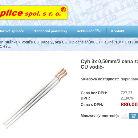
lakové spínače
Obchodní podmínky
Reklamační řád
Kontakt
ní stránka
>
Vodiče CU, kabely., oka CU,
>
ploché šňůry, CYH a jiné /13/
>
CYH 3X
OCHÝ…
Cyh 3x 0,50mm/2 cena za
CU vodič-
Skladová dostupnost:
doprodán
Cena bez DPH:
727,27
DPH:
21,00%
880,00
Cena s DPH:
Množství (v metrech):