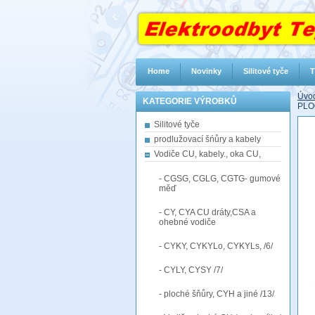
Home
Novinky
Silitové tyče
T
Úvod
KATEGORIE VÝROBKŮ
PL
Silitové tyče
prodlužovací šńůry a kabely
Vodiče CU, kabely., oka CU,
- CGSG, CGLG, CGTG- gumové
měď
- CY, CYA CU dráty,CSA a
ohebné vodiče
- CYKY, CYKYLo, CYKYLs, /6/
- CYLY, CYSY /7/
- ploché šňůry, CYH a jiné /13/