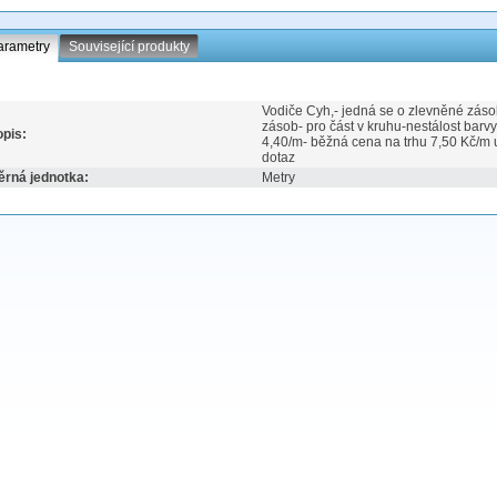
arametry
Související produkty
Vodiče Cyh,- jedná se o zlevněné zás
zásob- pro část v kruhu-nestálost barv
pis:
4,40/m- běžná cena na trhu 7,50 Kč/m
dotaz
ěrná jednotka:
Metry