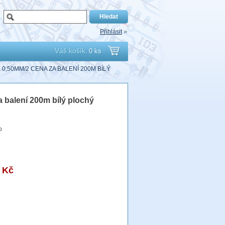
Přihlásit
Váš košík:
0 ks
Přejít
 0,50MM/2 CENA ZA BALENÍ 200M BÍLÝ
do
 balení 200m bílý plochý
košíku
o
 Kč